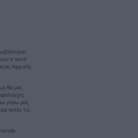
κλωβίστηκαν
ουν σ’ αυτό
ρειας Αφρικής
ως θα μας
ξιφολόγχες
όσω γύρω μας
υμε αυτές τις
ίποτα!»