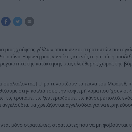
ρα μιας χούφτας γάλλων αποίκων και στρατιωτών που εγ
9ο αιώνα. Η φωνή μιας γυναίκας κι ενός στρατιώτη αποδίδ
τραγικότητα της κατάκτησης μιας ελεύθερης χώρας της βό
ι ουρλιάζοντας […] μα τι νομίζουν τα τέκνα του Μωάμεθ; π
θίζουμε στην κοιλιά τους την κοφτερή λάμα που ’χουν οι 
ς, τις τρυπάμε, τις ξεντεριάζουμε, τις κάνουμε πολτό, εν
τε αγγελούδια, μα χρειάζονται αγγελούδια για να ειρηνεύσο
ζονται μόνο στρατιώτες, στρατιώτες που να μη φοβούνται τ