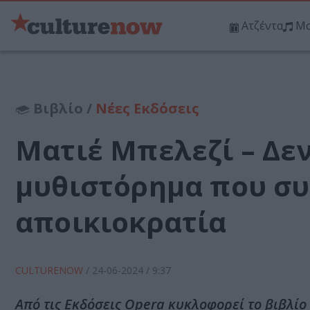
Ατζέντα
Μο
Βιβλίο /
Νέες Εκδόσεις
Ματιέ Μπελεζί – Δεν
μυθιστόρημα που συ
αποικιοκρατία
CULTURENOW
/
24-06-2024
/ 9:37
Από τις Εκδόσεις Opera κυκλοφορεί το βιβλίο