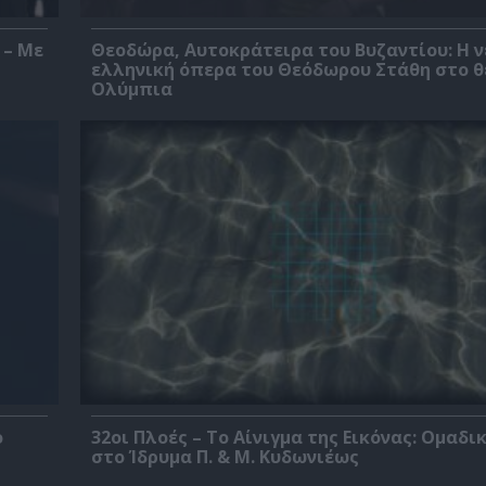
 – Με
Θεοδώρα, Αυτοκράτειρα του Βυζαντίου: Η ν
ελληνική όπερα του Θεόδωρου Στάθη στο 
Ολύμπια
ο
32οι Πλοές – Το Αίνιγμα της Εικόνας: Ομαδι
στο Ίδρυμα Π. & Μ. Κυδωνιέως