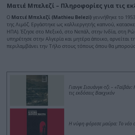
Ματιέ Μπελεζί – Πληροφορίες για τις εκ
Ο
Ματιέ Μπελεζί (Mathieu Belezi)
γεννήθηκε το 1953
της Λιμόζ. Εργάστηκε ως καλλιεργητής καπνού, κατασκ
ΗΠΑ). Έζησε στο Μεξικό, στο Νεπάλ, στην Ινδία, στη Ρώ
υπηρέτησε στην Αλγερία και μητέρα άποικο, αρνείται τ
περιλαμβάνει την Τήλο στους τόπους όπου θα μπορούσε
Γιανγκ Σιουάνγκ-τζι – «Ταϊβάν
τις εκδόσεις Βακχικόν
Η νύφη φόρεσε μαύρα: Το νέο 