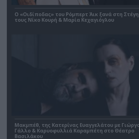
O «Οιδίποδας» του Ρόμπερτ Άικ ξανά στη Στέγη
τους Νίκο Κουρή & Μαρία Κεχαγιόγλου
Μακμπέθ, της Κατερίνας Ευαγγελάτου με Γιώργ
Γάλλο & Καρυοφυλλιά Καραμπέτη στο Θέατρο
Βασιλάκου