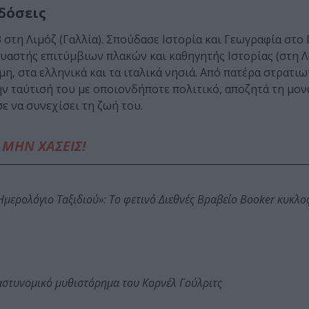
δόσεις
 στη Λιμόζ (Γαλλία). Σπούδασε Ιστορία και Γεωγραφία στο
ευαστής επιτύμβιων πλακών και καθηγητής Ιστορίας (στη Λ
μη, στα ελληνικά και τα ιταλικά νησιά. Από πατέρα στρατι
ην ταύτισή του με οποιονδήποτε πολιτικό, αποζητά τη μον
 να συνεχίσει τη ζωή του.
ΜΗΝ ΧΑΣΕΙΣ!
: Ημερολόγιο Ταξιδιού»: Το φετινό Διεθνές Βραβείο Booker κυκλ
αστυνομικό μυθιστόρημα του Κορνέλ Γούλριτς