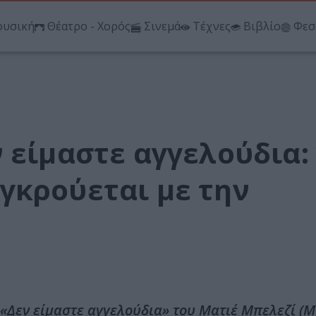
υσική
Θέατρο - Χορός
Σινεμά
Τέχνες
Βιβλίο
Φεσ
 είμαστε αγγελούδια:
γκρούεται με την
 «Δεν είμαστε αγγελούδια» του Ματιέ Μπελεζί (