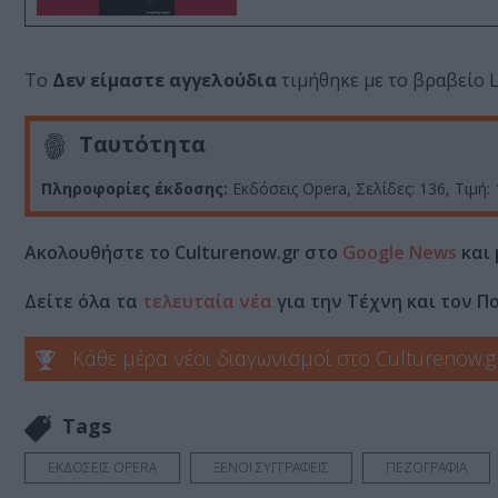
Το
Δεν είμαστε αγγελούδια
τιμήθηκε με το βραβείο L
Ταυτότητα
Πληροφορίες έκδοσης:
Εκδόσεις Opera, Σελίδες: 136, Τιμή:
Ακολουθήστε το Culturenow.gr στο
Google News
και 
Δείτε όλα τα
τελευταία νέα
για την Τέχνη και τον Π
Κάθε μέρα νέοι διαγωνισμοί στο Culturenow.g
Tags
ΕΚΔΟΣΕΙΣ OPERA
ΞΕΝΟΙ ΣΥΓΓΡΑΦΕΙΣ
ΠΕΖΟΓΡΑΦΙΑ