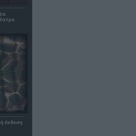
έα
θέατρο
κή έκθεση