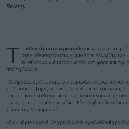
Belezi).
Τ
ο
«Δεν είμαστε αγγελούδια»
αφηγείται τη μοί
στην κόλαση του εποικισμού της Αλγερίας, τον 1
το σύντομο μυθιστόρημα την αντίφαση και την 
από τη Γαλλία.
«Οι Άραβες βγάζουν από ένα γιαταγάνι και μας ρίχνοντα
φοβίσουν; […] οριζοντιώνουμε αμέσως τα τουφέκια, βυ
μας και πετσοκόβουμε αυτές τις μουσουλμάνικες κοιλιέ
κραυγές και […] τρέχει το αίμα… Είν’ αλήθεια δεν είμασ
χώρες της Μπαρμπαριάς;
«Όχι, κύριε λοχαγέ, δε χρειάζονται αγγελούδια! χρειά