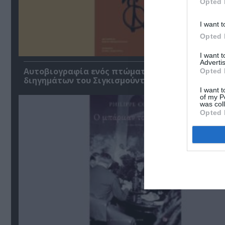
Opted 
I want t
Opted 
I want 
Advertis
Αυτοβιογραφία ενός πτώματος: Μια συλλογή
Opted 
διηγημάτων του Σιγκισμούντ Κρζιζανόφσκι
I want t
of my P
was col
Opted 