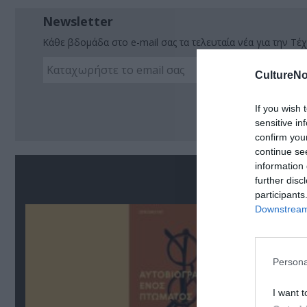
Newsletter
Κάθε βδομάδα στο e-mail σας τα τελευταία νέα για την Τέχ
CultureNo
Ακο
If you wish 
sensitive in
confirm you
continue se
information 
Σ
further disc
participants
Downstream 
Persona
I want t