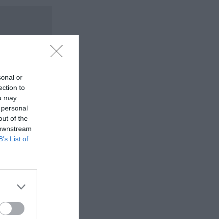
sonal or
ection to
ou may
 personal
out of the
 downstream
B’s List of