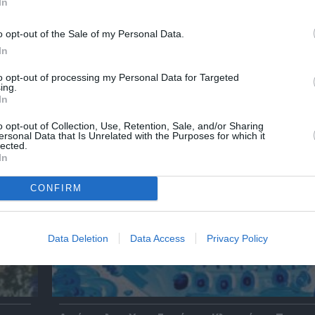
In
λουθήστε το Culturenow.gr
o opt-out of the Sale of my Personal Data.
In
to opt-out of processing my Personal Data for Targeted
χετικά Άρθρα
ing.
In
o opt-out of Collection, Use, Retention, Sale, and/or Sharing
ersonal Data that Is Unrelated with the Purposes for which it
lected.
In
CONFIRM
Data Deletion
Data Access
Privacy Policy