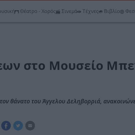
υσική
Θέατρο - Χορός
Σινεμά
Τέχνες
Βιβλίο
Φεσ
ων στο Μουσείο Μπε
τον θάνατο του Άγγελου Δεληβορριά, ανακοινώνε