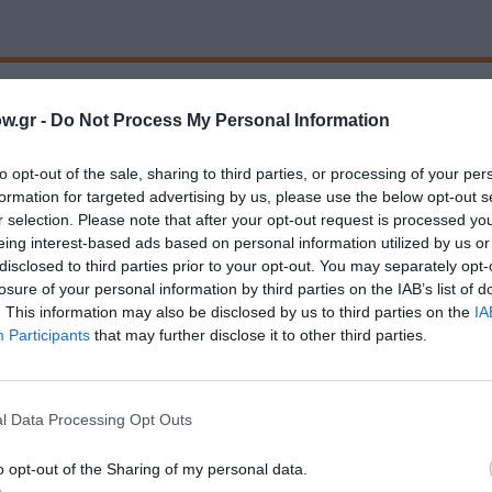
μάθετε πρώτοι όλες τις ειδήσεις
w.gr -
Do Not Process My Personal Information
ολιτισμό στο
Culturenow.gr
to opt-out of the sale, sharing to third parties, or processing of your per
formation for targeted advertising by us, please use the below opt-out s
r
Δες
r selection. Please note that after your opt-out request is processed y
eing interest-based ads based on personal information utilized by us or
disclosed to third parties prior to your opt-out. You may separately opt-
losure of your personal information by third parties on the IAB’s list of
. This information may also be disclosed by us to third parties on the
IA
Participants
that may further disclose it to other third parties.
νη και τον Πολιτισμό!
l Data Processing Opt Outs
o opt-out of the Sharing of my personal data.