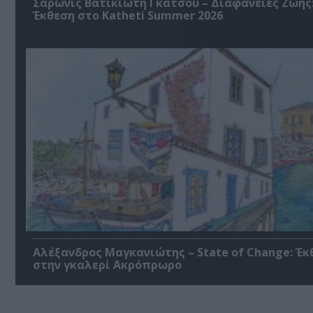
Σαρωνίς Βατικιώτη Γκάτσου – Διαφάνειες Ζωής
Έκθεση στο Katheti Summer 2026
Αλέξανδρος Μαγκανιώτης – State of Change: Έκ
στην γκαλερί Ακρόπρωρο