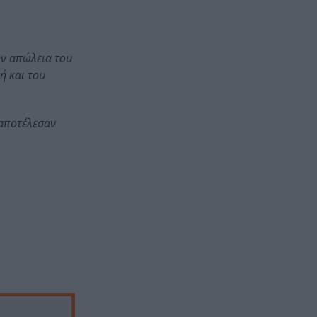
ην απώλεια του
ή και του
 αποτέλεσαν