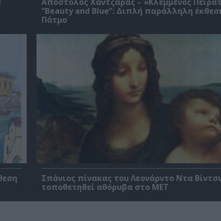
:
Απόστολος Χαντζαράς – «Κλεμμένος Πειρα
“Beauty and Blue”: Διπλή παράλληλη έκθεσ
Πάτμο
θεση
Σπάνιος πίνακας του Λεονάρντο Ντα Βίντσι
τοποθετηθεί αθόρυβα στο MET