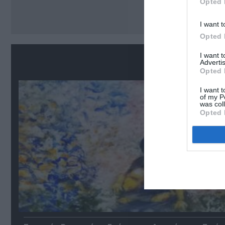
Opted 
Ακο
I want t
Opted 
I want 
Σ
Advertis
Opted 
I want t
of my P
was col
Opted 