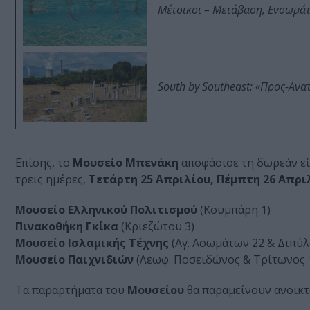
Μέτοικοι – Μετάβαση, Ενσωμά
South by Southeast: «Προς-Ανα
Επίσης, το
Μουσείο Μπενάκη
αποφάσισε τη δωρεάν είσ
τρεις ημέρες,
Τετάρτη 25 Απριλίου, Πέμπτη 26 Απρι
Μουσείο Ελληνικού Πολιτισμού
(Κουμπάρη 1)
Πινακοθήκη Γκίκα
(Κριεζώτου 3)
Μουσείο Ισλαμικής Τέχνης
(Αγ. Ασωμάτων 22 & Διπύλ
Μουσείο Παιχνιδιών
(Λεωφ. Ποσειδώνος & Τρίτωνος 1
Τα παραρτήματα του
Μουσείου
θα παραμείνουν ανοικτά