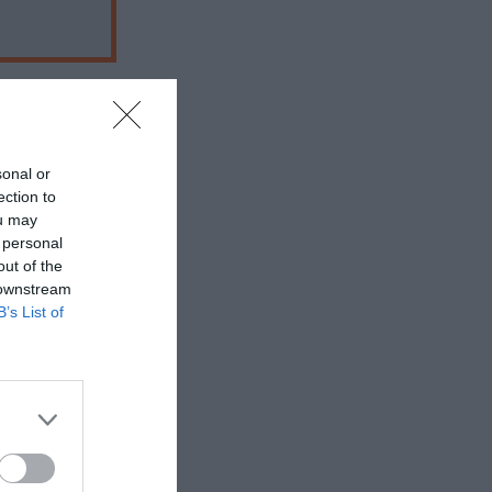
sonal or
ection to
 εδώ!
❯
ou may
 personal
out of the
 downstream
B’s List of