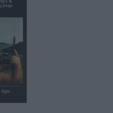
τής» &
η στην
 έχει