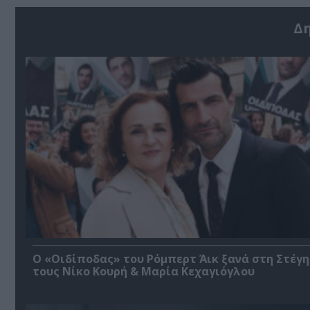
Δ
O «Οιδίποδας» του Ρόμπερτ Άικ ξανά στη Στέγη
τους Νίκο Κουρή & Μαρία Κεχαγιόγλου