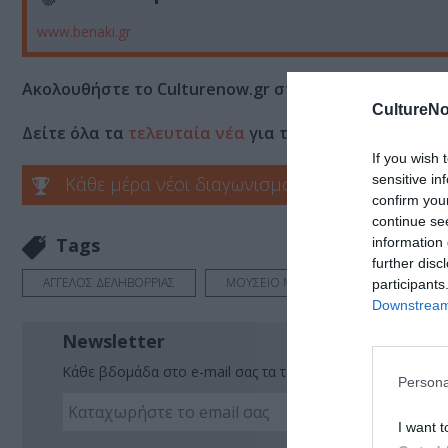
www.benaki.gr
Ακολουθήστε το Culturenow.gr στο
Google News
και 
CultureNo
Δείτε όλα τα
τελευταία νέα
για την Τέχνη και τον Π
If you wish 
sensitive in
Κάθε μέρα νέοι διαγωνισμοί στο Culturenow.g
confirm you
continue se
Tags
information 
further disc
ΑΓΓΕΛΟΣ ΔΕΛΗΒΟΡΡΙΑΣ
ΜΟΥΣΕΙΟ ΜΠΕΝΑΚΗ
participants
Downstream 
Newsletter
Κάθε βδομάδα στο e-mail σας τα τελευταία νέα για την Τέχ
Persona
I want t