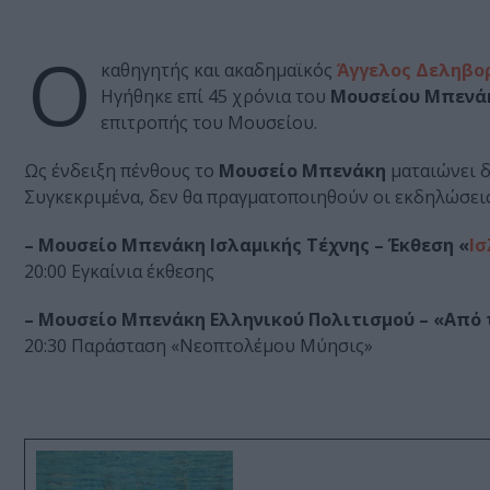
Ο
καθηγητής και ακαδημαϊκός
Άγγελος Δεληβο
Ηγήθηκε επί 45 χρόνια του
Μουσείου Μπενά
επιτροπής του Μουσείου.
Ως ένδειξη πένθους το
Μουσείο Μπενάκη
ματαιώνει 
Συγκεκριμένα, δεν θα πραγματοποιηθούν οι εκδηλώσεις
– Μουσείο Μπενάκη Ισλαμικής Τέχνης – Έκθεση «
Ισ
20:00 Εγκαίνια έκθεσης
– Μουσείο Μπενάκη Ελληνικού Πολιτισμού – «Από 
20:30 Παράσταση «Νεοπτολέμου Μύησις»