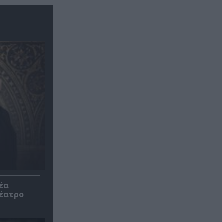
έα
θέατρο