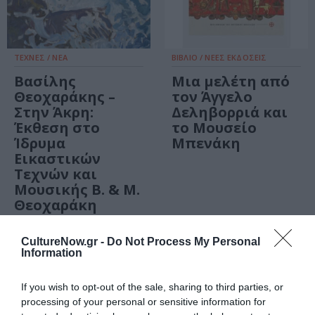
ΤΕΧΝΕΣ / ΝΕΑ
ΒΙΒΛΙΟ / ΝΕΕΣ ΕΚΔΟΣΕΙΣ
Βασίλης
Μια μελέτη από
Θεοχαράκης –
τον Άγγελο
Στην Άκρη:
Δεληβορριά και
Έκθεση στο
το Μουσείο
Ίδρυμα
Μπενάκη
Εικαστικών
Τεχνών και
Μουσικής Β. & Μ.
Θεοχαράκη
CultureNow.gr -
Do Not Process My Personal
Information
If you wish to opt-out of the sale, sharing to third parties, or
processing of your personal or sensitive information for