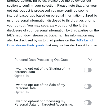
targeted advertising by us, please use the below opt-out
section to confirm your selection. Please note that after your
opt-out request is processed you may continue seeing
interest-based ads based on personal information utilized by
us or personal information disclosed to third parties prior to
ΘΕΜΑΤΑ / ΝΕΑ
ΘΕΜΑΤΑ / ΝΕΑ
your opt-out. You may separately opt-out of the further
Ετήσια ομιλία
Άγγελος
disclosure of your personal information by third parties on the
Άγγελου
Δεληβορριάς – Το
IAB’s list of downstream participants. This information may
Δεληβορριά 2019
διαρκές παρόν
also be disclosed by us to third parties on the
IAB’s List of
στο Μουσείο
του πολιτισμού:
Downstream Participants
that may further disclose it to other
Μπενάκη
Εκδήλωση στο
third parties.
Μουσείο
Personal Data Processing Opt Outs
Μπενάκη
I want to opt-out of the Sharing of my
personal data.
Opted In
I want to opt-out of the Sale of my
Personal Data.
Opted In
I want to opt-out of processing my
Personal Data for Targeted Advertising.