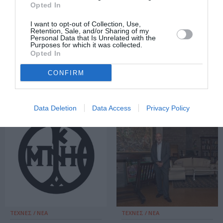
Opted In
I want to opt-out of Collection, Use,
ΘΕΜΑΤΑ / ΝΕΑ
ΤΕΧΝΕΣ / ΝΕΑ
Retention, Sale, and/or Sharing of my
Personal Data that Is Unrelated with the
Το Μουσείο
Το Μουσείο
Purposes for which it was collected.
Opted In
Μπενάκη τιμά
Μπενάκη
την μνήμη του
αποχαιρετά τον
CONFIRM
Άγγελου
Άγγελο
Δεληβορριά
Δεληβορριά
Data Deletion
Data Access
Privacy Policy
ΤΕΧΝΕΣ / ΝΕΑ
ΤΕΧΝΕΣ / ΝΕΑ