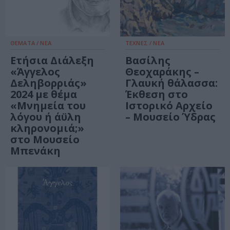
ΘΕΜΑΤΑ / ΝΕΑ
ΤΕΧΝΕΣ / ΝΕΑ
Ετήσια Διάλεξη
Βασίλης
«Άγγελος
Θεοχαράκης –
Δεληβορριάς»
Γλαυκή θάλασσα:
2024 με θέμα
Έκθεση στο
«Μνημεία του
Ιστορικό Αρχείο
λόγου ή άϋλη
– Μουσείο Ύδρας
κληρονομιά;»
στο Μουσείο
Μπενάκη