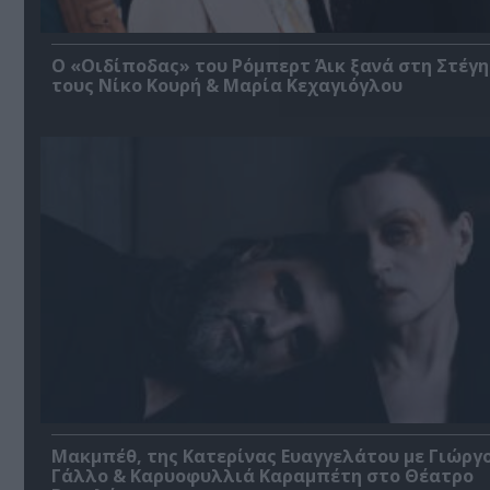
O «Οιδίποδας» του Ρόμπερτ Άικ ξανά στη Στέγη
τους Νίκο Κουρή & Μαρία Κεχαγιόγλου
Μακμπέθ, της Κατερίνας Ευαγγελάτου με Γιώργ
Γάλλο & Καρυοφυλλιά Καραμπέτη στο Θέατρο