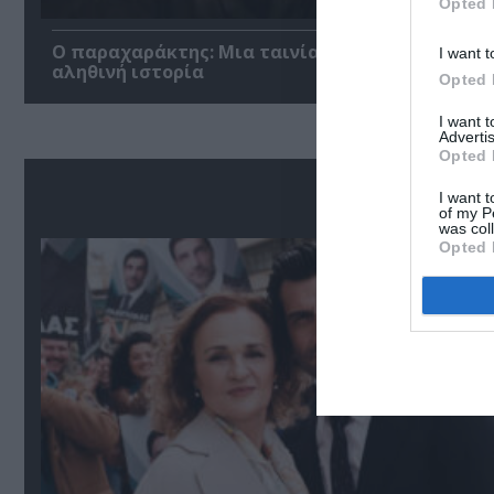
Opted 
Ο παραχαράκτης: Μια ταινία δράσης βασισμένη
I want t
αληθινή ιστορία
Opted 
I want 
Advertis
Opted 
Δ
I want t
of my P
was col
Opted 