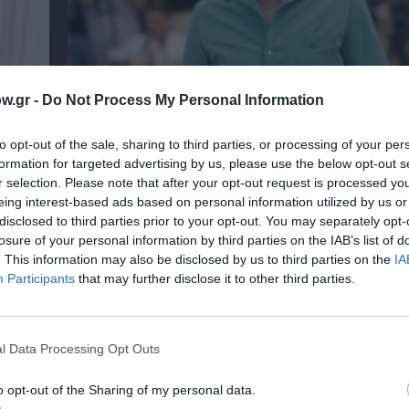
w.gr -
Do Not Process My Personal Information
Ο Γούντι Χάρελσον θα τιμηθεί με το βραβεί
to opt-out of the sale, sharing to third parties, or processing of your per
του Σαράγεβο» στο 32ο Φεστιβάλ Κινηματ
formation for targeted advertising by us, please use the below opt-out s
r selection. Please note that after your opt-out request is processed y
eing interest-based ads based on personal information utilized by us or
disclosed to third parties prior to your opt-out. You may separately opt-
losure of your personal information by third parties on the IAB’s list of
. This information may also be disclosed by us to third parties on the
IA
Participants
that may further disclose it to other third parties.
l Data Processing Opt Outs
o opt-out of the Sharing of my personal data.