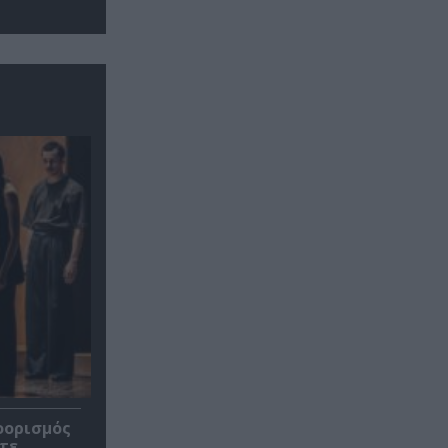
οορισμός
τε