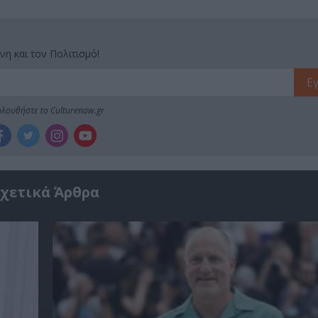
νη και τον Πολιτισμό!
λουθήστε το Culturenow.gr
χετικά Άρθρα