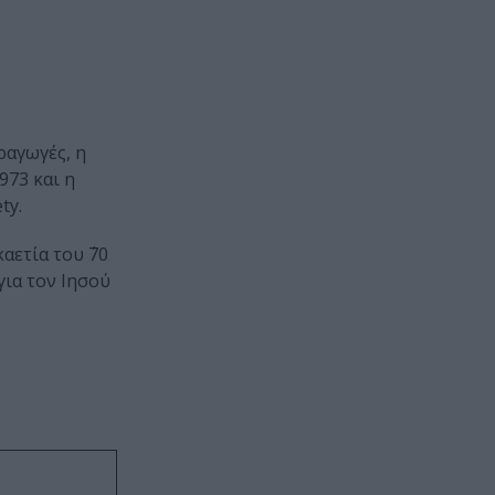
ραγωγές, η
973 και η
ty.
ετία του ΄70
για τον Ιησού