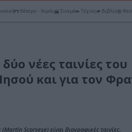
υσική
Θέατρο - Χορός
Σινεμά
Τέχνες
Βιβλίο
Φεσ
 δύο νέες ταινίες του
 Ιησού και για τον Φρ
Martin Scorsese) είναι βιογραφικές ταινίες.