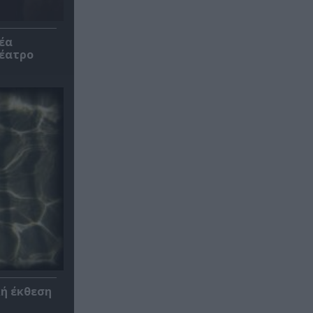
έα
θέατρο
κή έκθεση