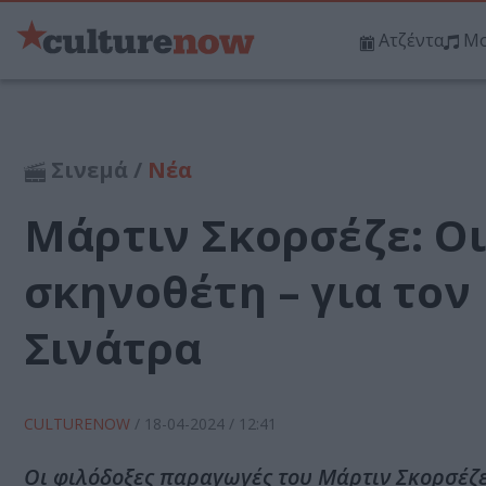
Ατζέντα
Μο
Σινεμά /
Νέα
Μάρτιν Σκορσέζε: Οι
σκηνοθέτη – για τον
Σινάτρα
CULTURENOW
/
18-04-2024
/ 12:41
Οι φιλόδοξες παραγωγές του Μάρτιν Σκορσέζε (