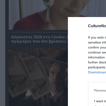
CultureNo
Αύγουστος 2026 στο Cinobo: Δυνατές σειρές και
If you wish 
πρεμιέρες που δεν βρίσκεις πουθενά αλλού!
sensitive in
confirm you
continue se
information 
further disc
participants
Downstream 
Persona
I want t