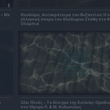
 – Με
Θεοδώρα, Αυτοκράτειρα του Βυζαντίου: Η ν
ελληνική όπερα του Θεόδωρου Στάθη στο 
Ολύμπια
ο
32οι Πλοές – Το Αίνιγμα της Εικόνας: Ομαδι
στο Ίδρυμα Π. & Μ. Κυδωνιέως