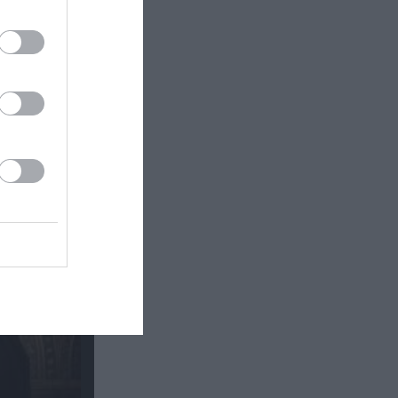
πιο
ουν