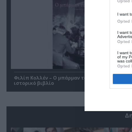
Opted 
I want t
Opted 
I want 
Advertis
Opted 
I want t
of my P
was col
Opted 
Φιλίπ Κολλέν – Ο μπάρμαν του Ritz: Ένα κοινων
ιστορικό βιβλίο
Δ