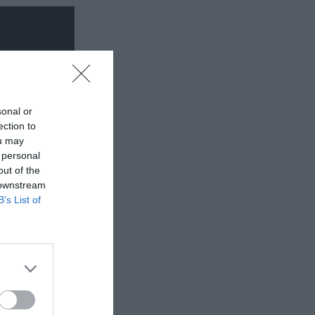
sonal or
ection to
ou may
 personal
out of the
 downstream
B’s List of
σωτερικός