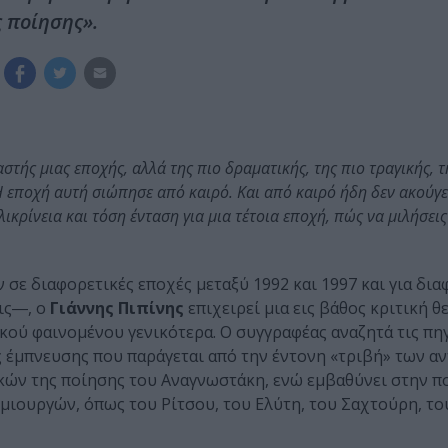
 ποίησης».
τής μιας εποχής, αλλά της πιο δραματικής, της πιο τραγικής, τ
 εποχή αυτή σιώπησε από καιρό. Και από καιρό ήδη δεν ακούγε
ιλικρίνεια και τόση ένταση για μια τέτοια εποχή, πώς να μιλήσεις
ε διαφορετικές εποχές μεταξύ 1992 και 1997 και για δια
ις―, ο
Γιάννης Πιπίνης
επιχειρεί μια εις βάθος κριτική 
τικού φαινομένου γενικότερα. Ο συγγραφέας αναζητά τις πηγ
της έμπνευσης που παράγεται από την έντονη «τριβή» των α
κών της ποίησης του Αναγνωστάκη, ενώ εμβαθύνει στην π
ημιουργών, όπως του Ρίτσου, του Ελύτη, του Σαχτούρη, τ