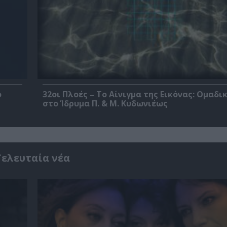
ο
32οι Πλοές – Το Αίνιγμα της Εικόνας: Ομαδι
στο Ίδρυμα Π. & Μ. Κυδωνιέως
Τελευταία νέα