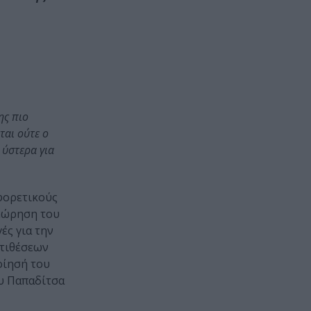
ης πιο
ται ούτε ο
 ύστερα για
­φορετικούς
θεώρηση του
ές για την
ντιθέσεων
οίησή του
ου Παπαδίτσα