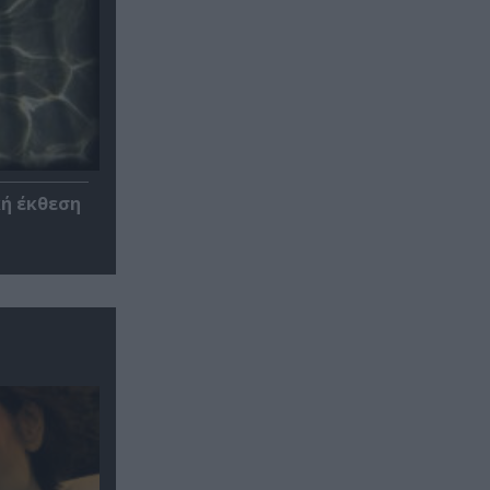
κή έκθεση