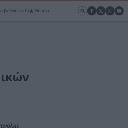
τιβάλ
Παιδί
Θέματα
τικών
Μανόλης