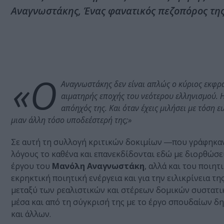
Αναγνωστάκης, Ένας φανατικός πεζοπόρος της
«Ο
Αναγνωστάκης δεν είναι απλώς ο κύριος εκφρασ
αιματηρής εποχής του νεότερου ελληνισμού. Η
απόηχός της. Και όταν έχεις μιλήσει με τόση ε
μιαν άλλη τόσο υποδεέστερή της;»
Σε αυτή τη συλλογή κριτικών δοκιμίων ―που γράφηκαν σ
λόγους το καθένα και επανεκδίδονται εδώ με διορθώσε
έργου του
Μανόλη Αναγνωστάκη
, αλλά και του ποιη
εκρηκτική ποιητική ενέργεια και για την ειλικρίνεια 
μεταξύ των ρεαλιστικών και στέρεων δομικών συστατι
μέσα και από τη σύγκρισή της με το έργο σπουδαίων δ
και άλλων.