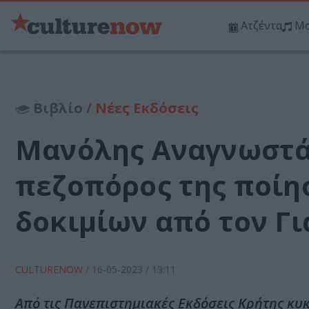
Ατζέντα
Μο
Βιβλίο /
Νέες Εκδόσεις
Μανόλης Αναγνωστά
πεζοπόρος της ποίη
δοκιμίων από τον Γι
CULTURENOW
/
16-05-2023
/ 13:11
Από τις Πανεπιστημιακές Εκδόσεις Κρήτης κυκ