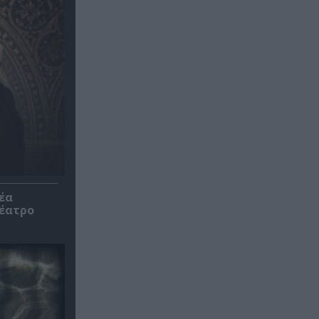
έα
θέατρο