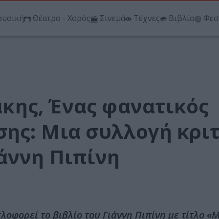
υσική
Θέατρο - Χορός
Σινεμά
Τέχνες
Βιβλίο
Φεσ
κης, Ένας φανατικός
σης: Μια συλλογή κρι
άννη Πιπίνη
λοφορεί το βιβλίο του Γιάννη Πιπίνη με τίτλο «