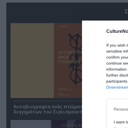
Σ
CultureNo
If you wish 
sensitive in
confirm you
continue se
information 
further disc
participants
Downstream 
Αυτοβιογραφία ενός πτώματος: Μια συλλογή
Persona
διηγημάτων του Σιγκισμούντ Κρζιζανόφσκι
I want t