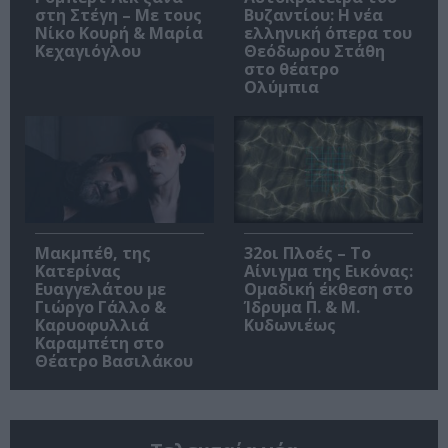
στη Στέγη – Με τους
Βυζαντίου: Η νέα
Νίκο Κουρή & Μαρία
ελληνική όπερα του
Κεχαγιόγλου
Θεόδωρου Στάθη
στο θέατρο
Ολύμπια
Μακμπέθ, της
32οι Πλοές – Το
Κατερίνας
Αίνιγμα της Εικόνας:
Ευαγγελάτου με
Ομαδική έκθεση στο
Γιώργο Γάλλο &
Ίδρυμα Π. & Μ.
Καρυοφυλλιά
Κυδωνιέως
Καραμπέτη στο
Θέατρο Βασιλάκου