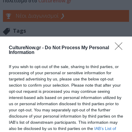
Πολιτισμό στο
Culturenow.gr
Νέοι Διαγωνισμοί
❯
Tags
ΚΩΜΩΔΙΑ
CultureNow.gr -
Do Not Process My Personal
Information
Newsletter
If you wish to opt-out of the sale, sharing to third parties, or
Κάθε βδομάδα στο e-mail σας τα τελευταία νέα για
processing of your personal or sensitive information for
την Τέχνη και τον Πολιτισμό!
targeted advertising by us, please use the below opt-out
section to confirm your selection. Please note that after your
opt-out request is processed you may continue seeing
interest-based ads based on personal information utilized by
us or personal information disclosed to third parties prior to
your opt-out. You may separately opt-out of the further
Ακολουθήστε το Culturenow.gr
disclosure of your personal information by third parties on the
IAB’s list of downstream participants. This information may
also be disclosed by us to third parties on the
IAB’s List of