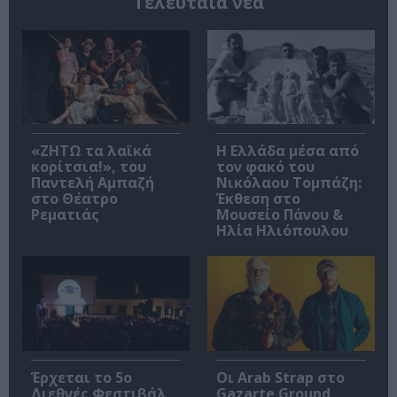
Τελευταία νέα
«ΖΗΤΩ τα λαϊκά
Η Ελλάδα μέσα από
κορίτσια!», του
τον φακό του
Παντελή Αμπαζή
Νικόλαου Τομπάζη:
στο Θέατρο
Έκθεση στο
Ρεματιάς
Μουσείο Πάνου &
Ηλία Ηλιόπουλου
Έρχεται το 5ο
Οι Arab Strap στο
Διεθνές Φεστιβάλ
Gazarte Ground