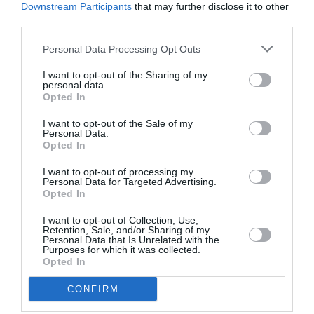
Downstream Participants
that may further disclose it to other
third parties.
Σχετικά Άρθρα
Personal Data Processing Opt Outs
I want to opt-out of the Sharing of my
personal data.
Opted In
I want to opt-out of the Sale of my
Personal Data.
Opted In
«ΖΗΤΩ τα λαϊκά
Ειρήνη – Μια
κορίτσια!», του
επίσκεψη στο έργο
I want to opt-out of processing my
Παντελή Αμπαζή
του Αριστοφάνη,
Personal Data for Targeted Advertising.
στο Θέατρο
από τον Νίκο
Opted In
Ρεματιάς
Καραθάνο στο
Θέατρο Βράχων
I want to opt-out of Collection, Use,
Retention, Sale, and/or Sharing of my
Personal Data that Is Unrelated with the
Purposes for which it was collected.
Opted In
CONFIRM