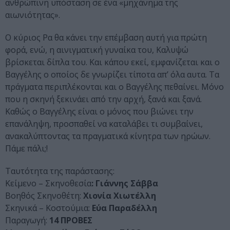
ανθρώπινη υπόσταση σε ένα «μηχάνημα της
αιωνιότητας».
Ο κύριος Ρα θα κάνει την επέμβαση αυτή για πρώτη
φορά, ενώ, η αινιγματική γυναίκα του, Καλυψώ
βρίσκεται δίπλα του. Και κάπου εκεί, εμφανίζεται και ο
Βαγγέλης ο οποίος δε γνωρίζει τίποτα απ’ όλα αυτα. Τα
πράγματα περιπλέκονται και ο Βαγγέλης πεθαίνει. Μόνο
που η σκηνή ξεκινάει από την αρχή, ξανά και ξανά.
Καθώς ο Βαγγέλης είναι ο μόνος που βιώνει την
επανάληψη, προσπαθεί να καταλάβει τι συμβαίνει,
ανακαλύπτοντας τα πραγματικά κίνητρα των ηρώων.
Πάμε πάλι;!
Ταυτότητα της παράστασης:
Κείμενο – Σκηνοθεσία
: Γιάννης Σάββα
Βοηθός Σκηνοθέτη:
Χιονία Χιωτέλλη
Σκηνικά – Κοστούμια:
Εύα Παραδέλλη
Παραγωγή:
14 ΠΡΟΒΕΣ