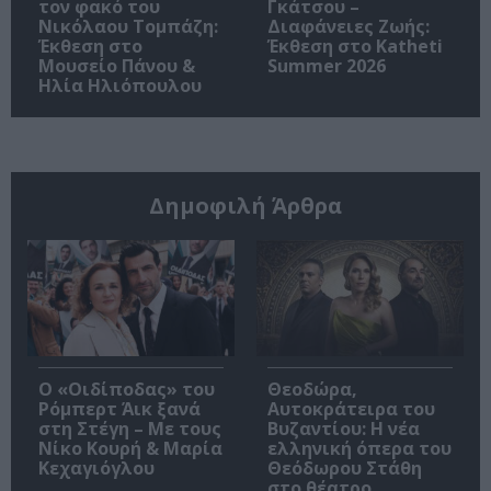
τον φακό του
Γκάτσου –
Νικόλαου Τομπάζη:
Διαφάνειες Ζωής:
Έκθεση στο
Έκθεση στο Katheti
Μουσείο Πάνου &
Summer 2026
Ηλία Ηλιόπουλου
Δημοφιλή Άρθρα
O «Οιδίποδας» του
Θεοδώρα,
Ρόμπερτ Άικ ξανά
Αυτοκράτειρα του
στη Στέγη – Με τους
Βυζαντίου: Η νέα
Νίκο Κουρή & Μαρία
ελληνική όπερα του
Κεχαγιόγλου
Θεόδωρου Στάθη
στο θέατρο