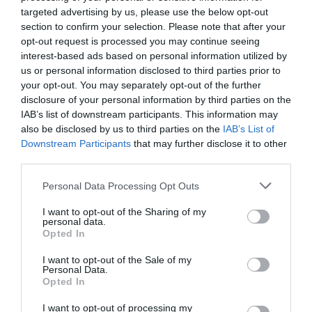
Τοποθεσία:
targeted advertising by us, please use the below opt-out
section to confirm your selection. Please note that after your
Αστρολάβος Δεξαμενή, Ξανθίππου 11, Κολωνάκι
opt-out request is processed you may continue seeing
interest-based ads based on personal information utilized by
Αστρολάβος – Δεξαμενή
us or personal information disclosed to third parties prior to
your opt-out. You may separately opt-out of the further
disclosure of your personal information by third parties on the
Πληροφορίες / Κρατήσεις:
IAB’s list of downstream participants. This information may
Τηλ.: 2107294342, 3 |
astrolavos.gr
also be disclosed by us to third parties on the
IAB’s List of
Downstream Participants
that may further disclose it to other
third parties.
Ακολουθήστε το Culturenow.gr στο
Google News
και
μάθετε πρώτοι όλες τις ειδήσεις
Personal Data Processing Opt Outs
Δείτε όλα τα
τελευταία νέα
για την Τέχνη και τον
I want to opt-out of the Sharing of my
personal data.
Πολιτισμό στο
Culturenow.gr
Opted In
I want to opt-out of the Sale of my
Νέοι Διαγωνισμοί
❯
Personal Data.
Opted In
Tags
I want to opt-out of processing my