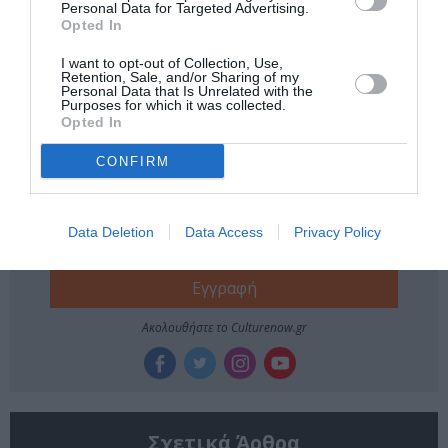
Personal Data for Targeted Advertising.
ΓΚΑΛΕΡΙ ΤΕΧΝΗΣ - ΑΙΘΟΥΣΕΣ ΤΕΧΝΗΣ
Opted In
ΓΛΥΠΤΙΚΗ - ΧΑΡΑΚΤΙΚΗ
ΔΩΡΕΑΝ ΕΚΔΗΛΩΣΕΙΣ
I want to opt-out of Collection, Use,
Retention, Sale, and/or Sharing of my
ΕΙΚΑΣΤΙΚΕΣ ΕΚΘΕΣΕΙΣ
Personal Data that Is Unrelated with the
Purposes for which it was collected.
Opted In
Newsletter
CONFIRM
Κάθε βδομάδα στο e-mail σας τα τελευταία νέα για
την Τέχνη και τον Πολιτισμό!
Data Deletion
Data Access
Privacy Policy
Ακολουθήστε το Culturenow.gr
Σχετικά Άρθρα