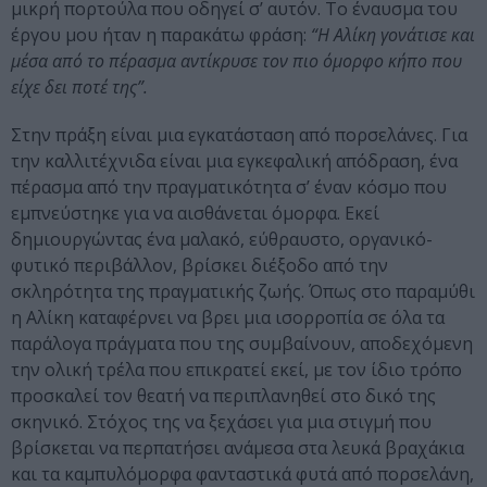
μικρή πορτούλα που οδηγεί σ’ αυτόν. Το έναυσμα του
έργου μου ήταν η παρακάτω φράση:
“Η Αλίκη γονάτισε και
μέσα από το πέρασμα αντίκρυσε τον πιο όμορφο κήπο που
είχε δει ποτέ της”.
Στην πράξη είναι μια εγκατάσταση από πορσελάνες. Για
την καλλιτέχνιδα είναι μια εγκεφαλική απόδραση, ένα
πέρασμα από την πραγματικότητα σ’ έναν κόσμο που
εμπνεύστηκε για να αισθάνεται όμορφα. Εκεί
δημιουργώντας ένα μαλακό, εύθραυστο, οργανικό-
φυτικό περιβάλλον, βρίσκει διέξοδο από την
σκληρότητα της πραγματικής ζωής. Όπως στο παραμύθι
η Αλίκη καταφέρνει να βρει μια ισορροπία σε όλα τα
παράλογα πράγματα που της συμβαίνουν, αποδεχόμενη
την ολική τρέλα που επικρατεί εκεί, με τον ίδιο τρόπο
προσκαλεί τον θεατή να περιπλανηθεί στο δικό της
σκηνικό. Στόχος της να ξεχάσει για μια στιγμή που
βρίσκεται να περπατήσει ανάμεσα στα λευκά βραχάκια
και τα καμπυλόμορφα φανταστικά φυτά από πορσελάνη,