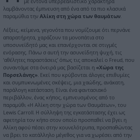
με έντονα υπερρεαλιστικό χαρακτήρα
λαμβάνοντας έμπνευση από ένα από τα πιο κλασικά
παραμύθια την
Αλίκη στη χώρα των θαυμάτων
.
Λέξεις, κείμενα, γεγονότα που νομίζουμε ότι περνάνε
απαρατήρητα, χαράζουν τα μονοπάτια στο
υποσυνείδητό μας και επανέρχονται σε στιγμές
ενόρασης. Πάνω σ αυτή την ασυνείδητη ψυχή, τις
‘αθέλητες παραστάσεις’ όπως τις αποκαλεί ο Freud, που
συναντάμε στα όνειρά μας βασίζεται η
«Χώρα της
Πορσελάνης»
. Εκεί που κρύβονται άλογες επιθυμίες
και συμπυκνωμένες σκέψεις, μια χαώδης, ανάκατη,
παράλογη κατάσταση. Είναι ένα φαντασιακό
περιβάλλον, ένας κήπος, εμπνευσμένος από το
παραμύθι «Η Αλίκη στην χώρα των Θαυμάτων», του
Lewis Carroll. Η σύλληψη της εγκατάστασης έχει ως
αφετηρία τον κήπο στον οποίο προσπαθεί να βγει η
Αλίκη αφού πέσει στην κουνελότρυπα, προσπαθώντας
να βρει το κατάλληλο μέγεθος για να χωρέσει από την