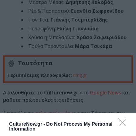
Μαστρο Μέρας:
Δημήτρης Κολοβός
Ρέα & Πασπαρτού:
Ευανθία Σωφρονίδου
Πον Τίκι:
Γιάννης Τσεμπερλίδης
Περσεφόνη:
Ελένη Γιαννούση
Χρύσα η Μπαλαρίνα:
Χρύσα Ζαφειριάδου
Τούλα Ταραντούλα:
Μάρα Τσικάρα
Ταυτότητα
Περισσότερες πληροφορίες:
ntng.gr
Ακολουθήστε το Culturenow.gr στο
Google News
και
μάθετε πρώτοι όλες τις ειδήσεις
Δείτε όλα τα
τελευταία νέα
για την Τέχνη και τον
Πολιτισμό στο
Culturenow.gr
CultureNow.gr -
Do Not Process My Personal
Information
Νέοι Διαγωνισμοί
❯