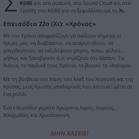
Σ
ΚΘΒΕ
και στα podcast, στο Sound Cloud και στο
Spotify του ΚΘΒΕ για να ξεφυλλίσουμε το
Χι
.
Επεισόδιο 22ο (Χι): «Χρόνος»
Με τον Χρόνο αποφασίζουν να παίξουν σήμερα οι
ήρωες μας: να διαβάσουν, να αναρωτηθούν, να
μπερδευτούν, να ταξιδέψουν μπρος, πίσω, αλλού…
μήπως και ξαναβρούν ό,τι νομίζουν ότι Χάσανε: Τα
Χιόνια, τα παιδικά τους Χρόνια, τα βουνά, το «Χαλαρά».
Με τη βοήθεια του Χάρη, του Άλεξ του Χορευτή και της
Χρύσας, μιας Χρυσής μπαλαρίνας που κατοικεί μέσα σε
ένα ρολόι.
Ένα επεισόδιο γεμάτο Χρώματα, Χαρές, Χορούς,
Χουρμάδες και Χρυσόσκονη.
ΜΗΝ ΧΑΣΕΙΣ!