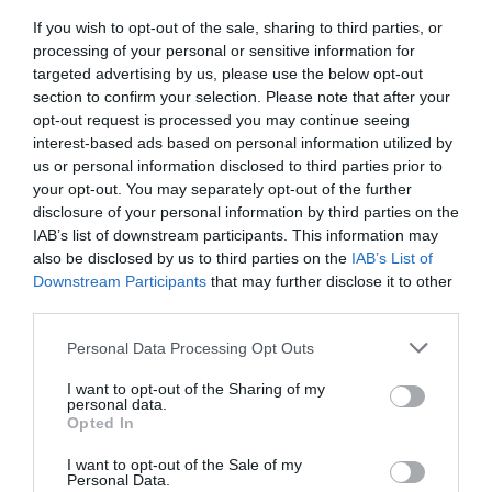
If you wish to opt-out of the sale, sharing to third parties, or
processing of your personal or sensitive information for
Tags
targeted advertising by us, please use the below opt-out
ΑΦΗΓΗΣΗ ΠΑΡΑΜΥΘΙΩΝ
ΔΡΑΣΤΗΡΙΟΤΗΤΕΣ ΓΙΑ ΠΑΙΔΙΑ
section to confirm your selection. Please note that after your
opt-out request is processed you may continue seeing
ΔΩΡΕΑΝ ΕΚΔΗΛΩΣΕΙΣ
ΕΛΛΗΝΕΣ ΣΥΓΓΡΑΦΕΙΣ
interest-based ads based on personal information utilized by
us or personal information disclosed to third parties prior to
ΚΡΑΤΙΚΟ ΘΕΑΤΡΟ ΒΟΡΕΙΟΥ ΕΛΛΑΔΟΣ
your opt-out. You may separately opt-out of the further
ΡΑΔΙΟΦΩΝΙΚΟ ΘΕΑΤΡΟ
disclosure of your personal information by third parties on the
IAB’s list of downstream participants. This information may
also be disclosed by us to third parties on the
IAB’s List of
Newsletter
Downstream Participants
that may further disclose it to other
Κάθε βδομάδα στο e-mail σας τα τελευταία νέα για
third parties.
την Τέχνη και τον Πολιτισμό!
Personal Data Processing Opt Outs
I want to opt-out of the Sharing of my
personal data.
Opted In
I want to opt-out of the Sale of my
Ακολουθήστε το Culturenow.gr
Personal Data.