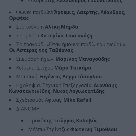
Ο Χορευτής
Αλέξανδρος Γκουντινάκης
Φωνές παιδιών:
Άρτεμις, Λαέρτης, Λέανδρος,
Ορφέας
Στο τσέλο η
Αλίκη Μάρδα
Τρομπέτα
Κατερίνα Ταντανόζη
Το τραγούδι «Όταν ήμουνα παιδί» ερμηνεύουν:
Οι Αστέρες της Ταβέρνας
Επέμβαση ήχων:
Μαρίνος Μαναγούδης
Κείμενο, Στίχοι:
Μάρα Τσικάρα
Μουσική:
Ευγένιος Δερμιτάσογλου
Ηχοληψία, Τεχνική Επεξεργασία:
Διονύσης
Κωνσταντινίδης, Νίκος Λογιωτατίδης
Σχεδιασμός Αφίσας:
Mike Rafail
ΔΙΑΝΟΜΗ:
Προκόπης:
Γιώργος Κολοβός
Μέλπω Στρίντζω:
Φωτεινή Τιμοθέου