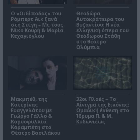
O «Οιδίποδας» του
Θεοδώρα,
Ρόμπερτ Άικ ξανά
Αυτοκράτειρα του
στη Στέγη – Με τους
Βυζαντίου: Η νέα
Νίκο Κουρή & Μαρία
ελληνική όπερα του
Κεχαγιόγλου
Θεόδωρου Στάθη
στο θέατρο
Ολύμπια
Μακμπέθ, της
32οι Πλοές – Το
Κατερίνας
Αίνιγμα της Εικόνας:
Ευαγγελάτου με
Ομαδική έκθεση στο
Γιώργο Γάλλο &
Ίδρυμα Π. & Μ.
Καρυοφυλλιά
Κυδωνιέως
Καραμπέτη στο
Θέατρο Βασιλάκου