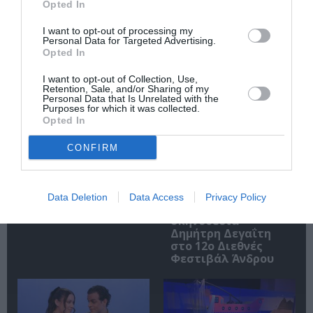
Opted In
I want to opt-out of processing my
Personal Data for Targeted Advertising.
Opted In
Σχετικά Άρθρα
I want to opt-out of Collection, Use,
Retention, Sale, and/or Sharing of my
Personal Data that Is Unrelated with the
Purposes for which it was collected.
Opted In
CONFIRM
ΚΠΙΣΝ: Park your
O κύριος Βρομύλος,
Cinema – Αύγουστος
του Ντέιβιντ
Data Deletion
Data Access
Privacy Policy
2026
Ουάλιαμς σε
σκηνοθεσία
Δημήτρη Δεγαΐτη
στο 12ο Διεθνές
Φεστιβάλ Άνδρου