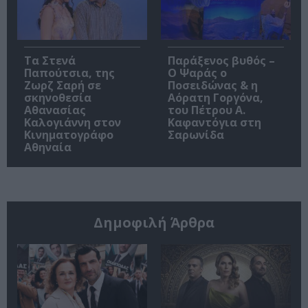
Τα Στενά
Παράξενος βυθός –
Παπούτσια, της
Ο Ψαράς ο
Ζωρζ Σαρή σε
Ποσειδώνας & η
σκηνοθεσία
Αόρατη Γοργόνα,
Αθανασίας
του Πέτρου Α.
Καλογιάννη στον
Καφαντόγια στη
Κινηματογράφο
Σαρωνίδα
Αθηναία
Δημοφιλή Άρθρα