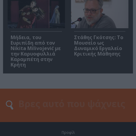
Μήδεια, του
Στάθης Γκότσης: Το
Ευριπίδη από τον
Μουσείο ως
Nikita Milivojević με
Δυναμικό Εργαλείο
την Καρυοφυλλιά
Κριτικής Μάθησης
Καραμπέτη στην
Κρήτη
Προφίλ