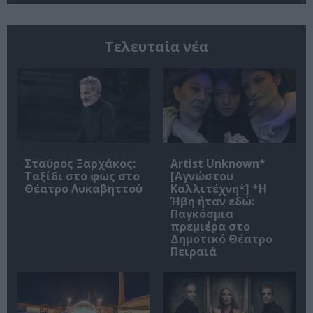
Τελευταία νέα
Σταύρος Ξαρχάκος:
Artist Unknown*
Ταξίδι στο φως στο
[Αγνώστου
Θέατρο Λυκαβηττού
Καλλιτέχνη*] *Η
Ήβη ήταν εδώ:
Παγκόσμια
πρεμιέρα στο
Δημοτικό Θέατρο
Πειραιά