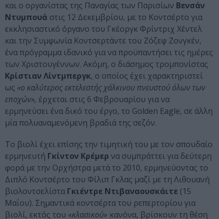
και ο οργανίστας της Παναγίας των Παρισίων
Βενσάν
Ντυμπουά
στις 12 Δεκεμβρίου, με το Κοντσέρτο για
εκκλησιαστικό όργανο του Γκέοργκ Φρίντριχ Χέντελ
και την Συμφωνία Κοντσερτάντε του Ζόζεφ Ζονγκέν,
ένα πρόγραμμα ιδανικό για να προϋπαντήσει τις ημέρες
των Χριστουγέννων. Ακόμη, ο διάσημος τρομπονίστας
Κρίστιαν Λίντμπεργκ
, ο οποίος έχει χαρακτηριστεί
ως
«ο καλύτερος εκτελεστής χάλκινου πνευστού όλων των
εποχών»,
έρχεται στις 6 Φεβρουαρίου για να
ερμηνεύσει ένα δικό του έργο, το Golden Eagle, σε άλλη
μία πολυαναμενόμενη βραδιά της σεζόν.
Το βιολί έχει επίσης την τιμητική του με τον σπουδαίο
ερμηνευτή
Γκίντον Κρέμερ
να συμπράττει για δεύτερη
φορά με την Ορχήστρα μετά το 2010, ερμηνεύοντας το
Διπλό Κοντσέρτο του Φίλιπ Γκλας μαζί με τη Λιθουανή
βιολοντσελίστα
Γκιέντρε Ντιβαναουσκάιτε
(15
Μαΐου). Σημαντικά κοντσέρτα του ρεπερτορίου για
βιολί, εκτός του «
κλασικού
» κανόνα, βρίσκουν τη θέση