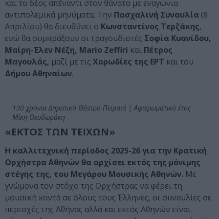
και το δέος απέναντι στον θάνατο με εναγώνια
αντιπολεμικά μηνύματα. Την
Πασχαλινή Συναυλία
(8
Απριλίου) θα διευθύνει ο
Κωνσταντίνος Τερζάκης
,
ενώ θα συμπράξουν οι τραγουδιστές
Σοφία Κυανίδου,
Μαίρη-Έλεν Νέζη, Mario Zeffiri
και
Πέτρος
Μαγουλάς,
μαζί με τις
Χορωδίες της ΕΡΤ
και του
Δήμου Αθηναίων
.
130 χρόνια Δημοτικό Θέατρο Πειραιά | Αφιερωματικό έτος
Μίκη Θεοδωράκη
«ΕΚΤΟΣ ΤΩΝ ΤΕΙΧΩΝ»
Η καλλιτεχνική περίοδος 2025-26 για την Κρατική
Ορχήστρα Αθηνών θα αρχίσει εκτός της μόνιμης
στέγης της, του Μεγάρου Μουσικής Αθηνών.
Με
γνώμονα τον στόχο της Ορχήστρας να φέρει τη
μουσική κοντά σε όλους τους Έλληνες, οι συναυλίες σε
περιοχές της Αθήνας αλλά και εκτός Αθηνών είναι