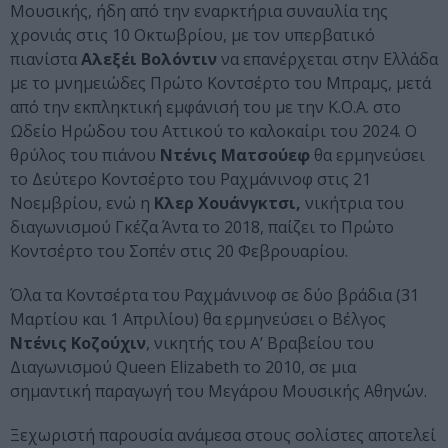
Μουσικής, ήδη από την εναρκτήρια συναυλία της
χρονιάς στις 10 Οκτωβρίου, με τον υπερβατικό
πιανίστα
Αλεξέι Βολόντιν
να επανέρχεται στην Ελλάδα
με το μνημειώδες Πρώτο Κοντσέρτο του Μπραμς, μετά
από την εκπληκτική εμφάνισή του με την Κ.Ο.Α. στο
Ωδείο Ηρώδου του Αττικού το καλοκαίρι του 2024. Ο
θρύλος του πιάνου
Ντένις Ματσούεφ
θα ερμηνεύσει
το Δεύτερο Κοντσέρτο του Ραχμάνινοφ στις 21
Νοεμβρίου, ενώ η
Κλερ Χουάνγκτσι,
νικήτρια του
διαγωνισμού Γκέζα Άντα το 2018, παίζει το Πρώτο
Κοντσέρτο του Σοπέν στις 20 Φεβρουαρίου.
Όλα τα Κοντσέρτα του Ραχμάνινοφ σε δύο βράδια (31
Μαρτίου και 1 Απριλίου) θα ερμηνεύσει ο Βέλγος
Ντένις Κοζούχιν
, νικητής του Α’ Βραβείου του
Διαγωνισμού Queen Elizabeth το 2010, σε μια
σημαντική παραγωγή του Μεγάρου Μουσικής Αθηνών.
Ξεχωριστή παρουσία ανάμεσα στους σολίστες αποτελεί