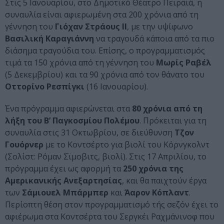
Στις 5 Ιανουαρίου, στο Δημοτικό Θέατρο Πειραιά, η
συναυλία είναι αφιερωμένη στα 200 χρόνια από τη
γέννηση του
Γιόχαν Στράους ΙΙ
, με την υψίφωνο
Βασιλική Καραγιάννη
να τραγουδά κάποια από τα πιο
διάσημα τραγούδια του. Επίσης, ο προγραμματισμός
τιμά τα 150 χρόνια από τη γέννηση του
Μωρίς Ραβέλ
(5 Δεκεμβρίου) και τα 90 χρόνια από τον θάνατο του
Οττορίνο Ρεσπίγκι
(16 Ιανουαρίου).
Ένα πρόγραμμα αφιερώνεται στα
80 χρόνια από τη
λήξη του Β’ Παγκοσμίου Πολέμου
. Πρόκειται για τη
συναυλία στις 31 Οκτωβρίου, σε διεύθυνση
Τζον
Γουόρνερ
με το Κοντσέρτο για βιολί του Κόρνγκολντ
(Σολίστ: Ρόμαν Σϊμοβιτς, βιολί). Στις 17 Απριλίου, το
πρόγραμμα έχει ως αφορμή τα
250 χρόνια της
Αμερικανικής Ανεξαρτησίας
, και θα παιχτούν έργα
των
Σάμιουελ Μπάρμπερ
και
Άαρον Κόπλαντ
.
Περίοπτη θέση στον προγραμματισμό τής σεζόν έχει το
αφιέρωμα στα Κοντσέρτα του Σεργκέι Ραχμάνινοφ που