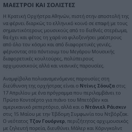
ΜΑΕΣΤΡΟΙ ΚΑΙ ΣΟΛΙΣΤΕΣ
Η Κρατική Ορχήστρα Αθηνών, πιστή στην αποστολή της
να φέρνει διαρκώς το ελληνικό κοινό σε επαφή με τους
σημαντικότερους μουσικούς από το διεθνές στερέωμα,
θα έχει και φέτος τη χαρά να φιλοξενήσει μαέστρους
από όλο τον κόσμο και από διαφορετικές γενιές,
φέρνοντας στο πόντιουμ του Μεγάρου Μουσικής
διαφορετικές κουλτούρες, πολύπειρους
αρχιμουσικούς αλλά και νεανικές παρουσίες.
Αναμφίβολα πολυαναμενόμενες παρουσίες στη
διεύθυνση της ορχήστρας είναι ο
Ντίνις Σόουζα
στις
17 Απριλίου με ένα πρόγραμμα που περιλαμβάνει το
Πρώτο Κοντσέρτο για πιάνο του Μπετόβεν και
αμερικανικό ρεπερτόριο, αλλά και ο
Ντάνιελ Ράισκιν
στις 15 Μαΐου με την Έβδομη Συμφωνία του Ντβόρζακ.
Ο νεότατος
Τζον Γουόρνερ
, περιζήτητος αρχιμουσικός
με ζηλευτή πορεία, διευθύνει Μάλερ και Κόρνγκολντ