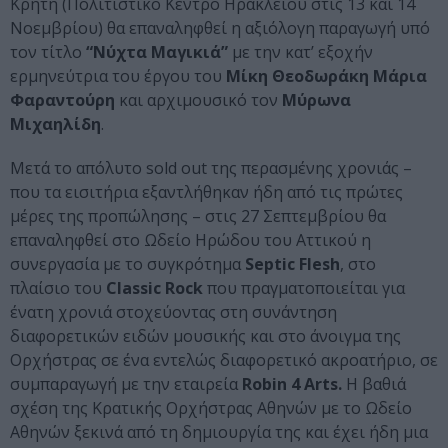
Κρήτη (Πολιτιστικό Κέντρο Ηρακλείου στις 13 και 14
Νοεμβρίου) θα επαναληφθεί η αξιόλογη παραγωγή υπό
τον τίτλο
“Νύχτα Μαγικιά”
με την κατ’ εξοχήν
ερμηνεύτρια του έργου του
Μίκη Θεοδωράκη Μάρια
Φαραντούρη
και αρχιμουσικό τον
Μύρωνα
Μιχαηλίδη
.
Μετά το απόλυτο sold out της περασμένης χρονιάς –
που τα εισιτήρια εξαντλήθηκαν ήδη από τις πρώτες
μέρες της προπώλησης – στις 27 Σεπτεμβρίου θα
επαναληφθεί στο Ωδείο Ηρώδου του Αττικού η
συνεργασία με το συγκρότημα
Septic Flesh
, στο
πλαίσιο του
Classic Rock
που πραγματοποιείται για
ένατη χρονιά στοχεύοντας στη συνάντηση
διαφορετικών ειδών μουσικής και στο άνοιγμα της
Ορχήστρας σε ένα εντελώς διαφορετικό ακροατήριο, σε
συμπαραγωγή με την εταιρεία
Robin 4 Arts.
Η βαθιά
σχέση της Κρατικής Ορχήστρας Αθηνών με το Ωδείο
Αθηνών ξεκινά από τη δημιουργία της και έχει ήδη μια