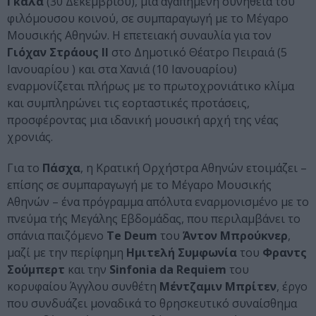
Γκαλά
(30 Δεκεμβρίου), μια αγαπημένη συνήθεια του
φιλόμουσου κοινού, σε συμπαραγωγή με το Μέγαρο
Μουσικής Αθηνών. Η επετειακή συναυλία για τον
Γιόχαν Στράους ΙΙ
στο Δημοτικό Θέατρο Πειραιά (5
Ιανουαρίου ) και στα Χανιά (10 Ιανουαρίου)
εναρμονίζεται πλήρως με το πρωτοχρονιάτικο κλίμα
και συμπληρώνει τις εορταστικές προτάσεις,
προσφέροντας μια ιδανική μουσική αρχή της νέας
χρονιάς.
Για το
Πάσχα
, η Κρατική Ορχήστρα Αθηνών ετοιμάζει –
επίσης σε συμπαραγωγή με το Μέγαρο Μουσικής
Αθηνών – ένα πρόγραμμα απόλυτα εναρμονισμένο με το
πνεύμα τής Μεγάλης Εβδομάδας, που περιλαμβάνει το
σπάνια παιζόμενο
Te Deum
του
Άντον Μπρούκνερ
,
μαζί με την περίφημη
Ημιτελή Συμφωνία
του
Φραντς
Σούμπερτ
και την
Sinfonia da Requiem
του
κορυφαίου Άγγλου συνθέτη
Μέντζαμιν Μπρίτεν
, έργο
που συνδυάζει μοναδικά το θρησκευτικό συναίσθημα