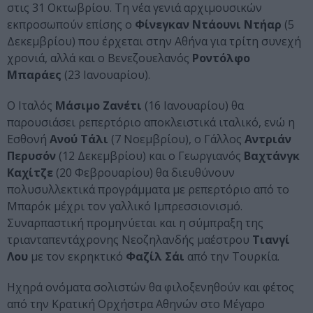
στις 31 Οκτωβρίου. Τη νέα γενιά αρχιμουσικών
εκπροσωπούν επίσης ο
Φίνεγκαν Ντάουνι Ντήαρ
(5
Δεκεμβρίου) που έρχεται στην Αθήνα για τρίτη συνεχή
χρονιά, αλλά και ο Βενεζουελανός
Ροντόλφο
Μπαράες
(23 Ιανουαρίου).
Ο Ιταλός
Μάσιμο Ζανέτι
(16 Ιανουαρίου) θα
παρουσιάσει ρεπερτόριο αποκλειστικά ιταλικό, ενώ η
Εσθονή
Ανού Τάλι
(7 Νοεμβρίου), ο Γάλλος
Αντριάν
Περυσόν
(12 Δεκεμβρίου) και ο Γεωργιανός
Βαχτάνγκ
Καχίτζε
(20 Φεβρουαρίου) θα διευθύνουν
πολυσυλλεκτικά προγράμματα με ρεπερτόριο από το
Μπαρόκ μέχρι τον γαλλικό Ιμπρεσσιονισμό.
Συναρπαστική προμηνύεται και η σύμπραξη της
τριανταπεντάχρονης Νεοζηλανδής μαέστρου
Τιανγί
Λου
με τον εκρηκτικό
Φαζίλ Σάι
από την Τουρκία.
Ηχηρά ονόματα σολιστών θα φιλοξενηθούν και φέτος
από την Κρατική Ορχήστρα Αθηνών στο Μέγαρο