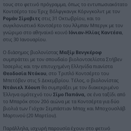
τους στο φετινό πρόγραμμα, όπως το εντυπωσιακότατο
Κοντσέρτο του Έριχ Βόλφγκανγκ Κόρνγκολντ με τον
Ρομάν Σίμοβιτς
στις 31 Οκτωβρίου, και το
συγκλονιστικό Κοντσέρτο του Άλμπαν Μπεργκ με τον
γνώριμο στο αθηναϊκό κοινό
Ιόνιαν-Ηλίας Καντέσα
,
στις 30 Ιανουαρίου.
Ο διάσημος βιολονίστας
Μαξίμ Βενγκέροφ
συμπράττει με τον σπουδαίο βιολοντσελίστα Στήβεν
Ίσσερλις και την επιτυχημένη Ελληνίδα πιανίστα
Θεοδοσία Ντόκου
, στο Τριπλό Κοντσέρτο του
Μπετόβεν στις 5 Δεκεμβρίου. Τέλος, ο βιολονίστας
Ντάνιελ Χόουπ
θα συμπράξει με τον διακεκριμένο
Έλληνα ομότεχνό του
Σίμο Παπάνα,
σε ένα ταξίδι από
το Μπαρόκ στον 20ό αιώνα με τα Κοντσέρτα για δύο
βιολιά των Γιόχαν Σεμπάστιαν Μπαχ και Μποχουσλάβ
Μαρτινού (20 Μαρτίου).
Παράλληλα, ισχυρή παρουσία έχουν στο φετινό