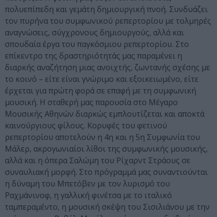
πολυεπίπεδη και γεμάτη δημιουργική πνοή. Συνδυάζει
τον πυρήνα του συμφωνικού ρεπερτορίου με τολμηρές
αναγνώσεις, σύγχρονους δημιουργούς, αλλά και
σπουδαία έργα του παγκόσμιου ρεπερτορίου. Στο
επίκεντρο της δραστηριότητάς μας παραμένει η
διαρκής αναζήτηση μιας ανοιχτής, ζωντανής σχέσης με
το κοινό – είτε είναι γνώριμο και εξοικειωμένο, είτε
έρχεται για πρώτη φορά σε επαφή με τη συμφωνική
μουσική. Η σταθερή μας παρουσία στο Μέγαρο
Μουσικής Αθηνών διαρκώς εμπλουτίζεται και αποκτά
καινούργιους φίλους. Κορυφές του φετινού
ρεπερτορίου αποτελούν η 4η και η 5η Συμφωνία του
Μάλερ, ακρογωνιαίοι λίθοι της συμφωνικής μουσικής,
αλλά και η όπερα Σαλώμη του Ρίχαρντ Στράους σε
συναυλιακή μορφή. Στο πρόγραμμά μας συναντιούνται
η δύναμη του Μπετόβεν με τον λυρισμό του
Ραχμάνινοφ, η γαλλική φινέτσα με το ιταλικό
ταμπεραμέντο, η μουσική σκέψη του Σισιλιάνου με την