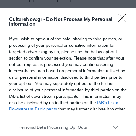
Το πρόγραμμα περιλαμβάνει και ιδιαίτερα
αξιοσημείωτες παρουσίες από τον χώρο του
CultureNow.gr -
Do Not Process My Personal
Information
τραγουδιού, με σπουδαίους μονωδούς να συμπράττουν
με την Ορχήστρα. Ο
Τάσης Χριστογιαννόπουλος
και
If you wish to opt-out of the sale, sharing to third parties, or
η
Νίνα Κουφοχρήστου
θα ερμηνεύσουν το έργο του
processing of your personal or sensitive information for
Γιώργου Κουρουπού
Το Μονόγραμμα του Οδ. Ελύτη
targeted advertising by us, please use the below opt-out
στις 24 Οκτωβρίου. Η
Βασιλική Καραγιάννη
τραγουδά
section to confirm your selection. Please note that after your
Γιόχαν Στράους τον νεότερο στις 5 Ιανουαρίου, η
opt-out request is processed you may continue seeing
Χριστίνα Πουλίτση
ερμηνεύει την Τέταρτη Συμφωνία
interest-based ads based on personal information utilized by
του Μάλερ στις 13 Μαρτίου και η
Μαρίτα Παπαρίζο
υ
us or personal information disclosed to third parties prior to
your opt-out. You may separately opt-out of the further
θα εμφανιστεί στο Μέγαρο στις 5 Ιουνίου, σε ένα
disclosure of your personal information by third parties on the
ελληνικό πρόγραμμα. Πολυαναμενόμενη είναι και η
IAB’s list of downstream participants. This information may
παρουσία του
Παάτα Μπουρτσουλάτζε
, διάσημου
also be disclosed by us to third parties on the
IAB’s List of
βαθύφωνου από τη Γεωργία, στο αφιέρωμα στον
Downstream Participants
that may further disclose it to other
Οδυσσέα Δημητριάδη στις 6 Μαρτίου.
third parties.
Αιχμή του φετινού συμφωνικού ρεπερτορίου
Personal Data Processing Opt Outs
αποτελούν αναμφισβήτητα δύο Συμφωνίες του