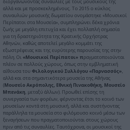
διοργανώνοντας συναυλίες με τους μουσικούς της
αλλά και με προσκεκλημένους. Το 2015 ο κύκλος
συναυλιών μουσικής δωματίου ονομάστηκε «Μουσικοί
Περίπατοι στα Μουσεία», συμπληρώνει δέκα χρόνια
ζωής με μεγάλη επιτυχία και έχει πολλαπλή σημασία
για τη δραστηριότητα της Κρατικής Ορχήστρας
Αθηνών, καθώς αποτελεί μεγάλο κομμάτι της
εξωστρέφειας και της ευρύτερης παρουσίας της στην
πόλη. Οι
«Μουσικοί Περίπατοι» π
ραγματοποιούνται
πλέον σε πολλούς χώρους, όπως στην εμβληματική
αίθουσα του
Φιλολογικού Συλλόγου «Παρνασσός»
,
αλλά και στα σημαντικότερα μουσεία της Αθήνας
(
Μουσείο Ακρόπολης, Εθνική Πινακοθήκη, Μουσείο
Μπενάκη
, μεταξύ άλλων). Προωθεί επίσης τη
συνεργασία των φορέων, φέρνοντας έτσι το κοινό των
μουσείων κοντά στη μουσική, αλλά και συστήνοντας
παράλληλα τα μουσεία στο φιλόμουσο κοινό μέσω των
ξεναγήσεων που πραγματοποιούνται στους χώρους
πριν από τις συναυλίες. Ταυτόχρονα, οι μουσικοί της