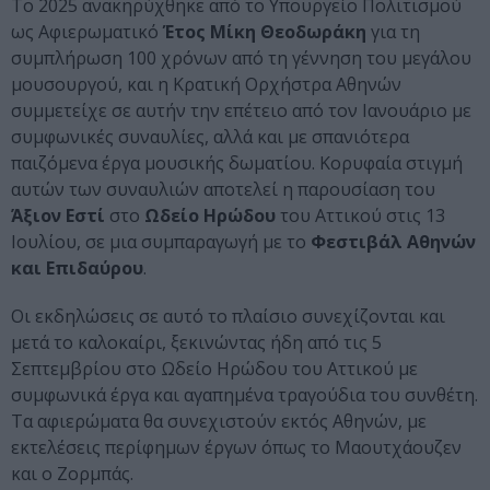
Το 2025 ανακηρύχθηκε από το Υπουργείο Πολιτισμού
ως Αφιερωματικό
Έτος Μίκη Θεοδωράκη
για τη
συμπλήρωση 100 χρόνων από τη γέννηση του μεγάλου
μουσουργού, και η Κρατική Ορχήστρα Αθηνών
συμμετείχε σε αυτήν την επέτειο από τον Ιανουάριο με
συμφωνικές συναυλίες, αλλά και με σπανιότερα
παιζόμενα έργα μουσικής δωματίου. Κορυφαία στιγμή
αυτών των συναυλιών αποτελεί η παρουσίαση του
Άξιον Εστί
στο
Ωδείο Ηρώδου
του Αττικού στις 13
Ιουλίου, σε μια συμπαραγωγή με το
Φεστιβάλ Αθηνών
και Επιδαύρου
.
Οι εκδηλώσεις σε αυτό το πλαίσιο συνεχίζονται και
μετά το καλοκαίρι, ξεκινώντας ήδη από τις 5
Σεπτεμβρίου στο Ωδείο Ηρώδου του Αττικού με
συμφωνικά έργα και αγαπημένα τραγούδια του συνθέτη.
Τα αφιερώματα θα συνεχιστούν εκτός Αθηνών, με
εκτελέσεις περίφημων έργων όπως το Μαουτχάουζεν
και ο Ζορμπάς.