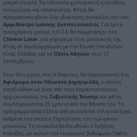
μακρά Ιστορία. Τα τελευταία χρόνια αυτή η σύνδεση
συνεχίζεται και επεκτείνεται. Φέτος θα
πραγματοποιηθούν δύο ιδιαίτερες συναυλίες στο νέο
Αμφιθέατρο Ιωάννης Δεσποτόπουλος
. Για τρίτη
συνεχόμενη χρονιά, η Κ.Ο.Α. θα συμμετάσχει στο
Chinese Lunar
, μια γέφυρα με τους μουσικούς της
Κίνας σε συνδιοργάνωση με την Ένωση Επενδυτών
Κίνας-Ελλάδας και το
Ωδείο Αθηνών
, στις 13
Σεπτεμβρίου.
Στον ίδιο χώρο, στις 6 Μαρτίου, θα παρουσιαστεί ένα
Αφιέρωμα στον Οδυσσέα Δημητριάδη
, ο οποίος
καταξιώθηκε ως ένας από τους σημαντικότερους
αρχιμουσικούς της
Σοβιετικής Ένωσης
και φέτος
συμπληρώνονται 20 χρόνια από τον θάνατό του. Το
πρόγραμμα απαρτίζεται από ρωσικά και ελληνικά έργα,
ανάμεσα στα οποία η Σαμιώτισσα, του τιμώμενου
μουσικού. Τη συναυλία θα διευθύνει ο Χρήστος
Κολοβός, με σολίστ τον Γεωργιανό βαθύφωνο Παάτα