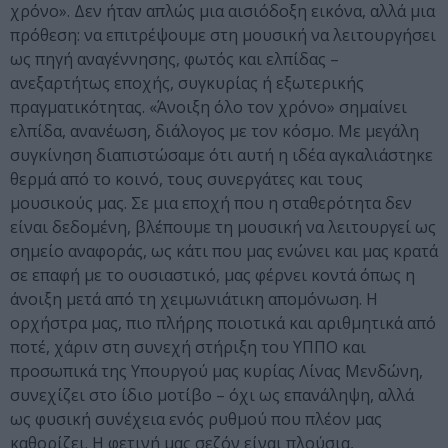
χρόνο». Δεν ήταν απλώς μια αισιόδοξη εικόνα, αλλά μια
πρόθεση: να επιτρέψουμε στη μουσική να λειτουργήσει
ως πηγή αναγέννησης, φωτός και ελπίδας –
ανεξαρτήτως εποχής, συγκυρίας ή εξωτερικής
πραγματικότητας. «Άνοιξη όλο τον χρόνο» σημαίνει
ελπίδα, ανανέωση, διάλογος με τον κόσμο. Με μεγάλη
συγκίνηση διαπιστώσαμε ότι αυτή η ιδέα αγκαλιάστηκε
θερμά από το κοινό, τους συνεργάτες και τους
μουσικούς μας. Σε μια εποχή που η σταθερότητα δεν
είναι δεδομένη, βλέπουμε τη μουσική να λειτουργεί ως
σημείο αναφοράς, ως κάτι που μας ενώνει και μας κρατά
σε επαφή με το ουσιαστικό, μας φέρνει κοντά όπως η
άνοιξη μετά από τη χειμωνιάτικη απομόνωση. Η
ορχήστρα μας, πιο πλήρης ποιοτικά και αριθμητικά από
ποτέ, χάριν στη συνεχή στήριξη του ΥΠΠΟ και
προσωπικά της Υπουργού μας κυρίας Λίνας Μενδώνη,
συνεχίζει στο ίδιο μοτίβο – όχι ως επανάληψη, αλλά
ως φυσική συνέχεια ενός ρυθμού που πλέον μας
καθορίζει. Η φετινή μας σεζόν είναι πλούσια,