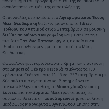
πάντα τμήμα του προγραμματισμού της και αποτελούν
αναπόσπαστο κομμάτι τής αποστολής της.
Οι συναυλίες στο πλαίσιο του
Αφιερωματικού Έτους
Μίκη Θεοδωράκη
θα ξεκινήσουν από το
Ωδείο
Ηρώδου του Αττικού
στις 5 Σεπτεμβρίου, σε μουσική
διεύθυνση
Μύρωνα Μιχαηλίδη
και με σολίστ την
πιανίστα
Τατιάνα Παπαγεωργίου
, η οποία είναι
ιδιαίτερα συνδεδεμένη με τη μουσική του Μίκη
Θεοδωράκη.
Θα ακολουθήσει περιοδεία στην
Κρήτη
και επιστροφή
στο
Δημοτικό Θέατρο Πειραιά
(τιμώντας τα 130
χρόνια του Θεάτρου, στις 18, 19 και 22 Σεπτεμβρίου) με
δύο από τα πιο αγαπημένα και διάσημα έργα του
μεγάλου Έλληνα συνθέτη, το
Μαουτχάουζεν
και τη
Σουίτα
από τον
Ζορμπά
. Μαέστρος σε αυτές τις
συναυλίες θα είναι ο
Τάσος Συμεωνίδης
και σολίστ η
μεσόφωνος
Μαργαρίτα Συγγενιώτου
. Επίσης στην