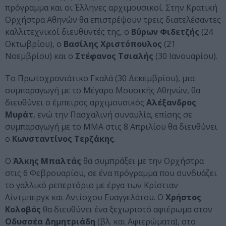
πρόγραμμα και οι Έλληνες αρχιμουσικοί. Στην Κρατική
Ορχήστρα Αθηνών θα επιστρέψουν τρεις διατελέσαντες
καλλιτεχνικοί διευθυντές της, ο
Βύρων Φιδετζής
(24
Οκτωβρίου), ο
Βασίλης Χριστόπουλος
(21
Νοεμβρίου) και ο
Στέφανος Τσιαλής
(30 Ιανουαρίου).
Το Πρωτοχρονιάτικο Γκαλά (30 Δεκεμβρίου), μια
συμπαραγωγή με το Μέγαρο Μουσικής Αθηνών, θα
διευθύνει ο έμπειρος αρχιμουσικός
Αλέξανδρος
Μυράτ
, ενώ την Πασχαλινή συναυλία, επίσης σε
συμπαραγωγή με το ΜΜΑ στις 8 Απριλίου θα διευθύνει
ο
Κωνσταντίνος Τερζάκης
.
Ο
Άλκης Μπαλτάς
θα συμπράξει με την Ορχήστρα
στις 6 Φεβρουαρίου, σε ένα πρόγραμμα που συνδυάζει
το γαλλικό ρεπερτόριο με έργα των Κρίστιαν
Λίντμπεργκ και Αντίοχου Ευαγγελάτου. Ο
Χρήστος
Κολοβός
θα διευθύνει ένα ξεχωριστό αφιέρωμα στον
Οδυσσέα Δημητριάδη
(βλ. και Αφιερώματα), στο