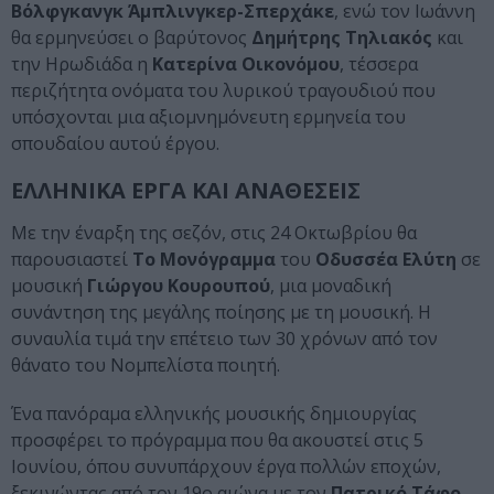
Βόλφγκανγκ Άμπλινγκερ-Σπερχάκε
, ενώ τον Ιωάννη
θα ερμηνεύσει ο βαρύτονος
Δημήτρης Τηλιακός
και
την Ηρωδιάδα η
Κατερίνα Οικονόμου
, τέσσερα
περιζήτητα ονόματα του λυρικού τραγουδιού που
υπόσχονται μια αξιομνημόνευτη ερμηνεία του
σπουδαίου αυτού έργου.
ΕΛΛΗΝΙΚΑ ΕΡΓΑ ΚΑΙ ΑΝΑΘΕΣΕΙΣ
Με την έναρξη της σεζόν, στις 24 Οκτωβρίου θα
παρουσιαστεί
Το Μονόγραμμα
του
Οδυσσέα Ελύτη
σε
μουσική
Γιώργου Κουρουπού
, μια μοναδική
συνάντηση της μεγάλης ποίησης με τη μουσική. Η
συναυλία τιμά την επέτειο των 30 χρόνων από τον
θάνατο του Νομπελίστα ποιητή.
Ένα πανόραμα ελληνικής μουσικής δημιουργίας
προσφέρει το πρόγραμμα που θα ακουστεί στις 5
Ιουνίου, όπου συνυπάρχουν έργα πολλών εποχών,
ξεκινώντας από τον 19ο αιώνα με τον
Πατρικό Τάφο