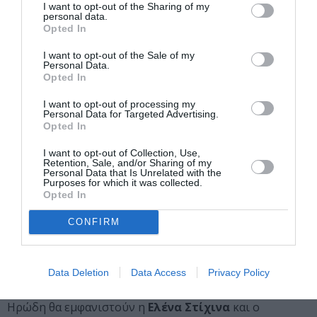
I want to opt-out of the Sharing of my
Γκούσταβ Μάλερ που θα παρουσιαστούν στις 31
personal data.
Opted In
Οκτωβρίου (η πέμπτη) και στις 13 Μαρτίου (η τέταρτη)
σε μουσική διεύθυνση
Τζον Γουόρνερ
και
Λουκά
I want to opt-out of the Sale of my
Καρυτινού
αντίστοιχα.
Personal Data.
Opted In
ΣΑΛΩΜΗ: ΟΠΕΡΑ ΚΟΝΤ ΣΕΡΤΑΝΤΕ ΣΤΗΝ
I want to opt-out of processing my
Κ.Ο.Α.
Personal Data for Targeted Advertising.
Opted In
Ένα από τα μεγαλύτερα γεγονότα για την καλλιτεχνική
περίοδο 2025-26 αποτελεί ο προγραμματισμός της
I want to opt-out of Collection, Use,
Retention, Sale, and/or Sharing of my
όπερας
Σαλώμη
του
Ρίχαρντ Στράου
ς σε συναυλιακή
Personal Data that Is Unrelated with the
Purposes for which it was collected.
μορφή (κοντσερτάντε), σε μουσική διεύθυνση του
Opted In
καλλιτεχνικού διευθυντή της Κ.Ο.Α.
Λουκά Καρυτινού
,
στις 23 Δεκεμβρίου. Πρόκειται για μια φιλόδοξη
CONFIRM
παραγωγή που φέρνει την όπερα στην
Κρατική
Ορχήστρα Αθηνών
, και δίνει μια ακόμη ευκαιρία στο
κοινό να απολαύσει οπερατικά έργα που σπάνια
Data Deletion
Data Access
Privacy Policy
παρουσιάζονται. Στους ρόλους της Σαλώμης και του
Ηρώδη θα εμφανιστούν η
Ελένα Στίχινα
και ο