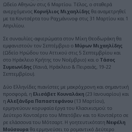
Ωδείο Αθηνών στις 6 Μαρτίου. Τέλος, ο σταθερά
ανερχόμενος
Κορνήλιος Μιχαηλίδης
θα αναμετρηθεί
με τα Κοντσέρτα του Ραχμάνινοφ στις 31 Μαρτίου και 1
Απριλίου.
Σε συναυλίες-αφιερώματα στον Μίκη Θεοδωράκη θα
εμφανιστούν τον Σεπτέμβριο ο
Μύρων Μιχαηλίδης
(Ωδείο Ηρώδου του Αττικού στις 5 Σεπτεμβρίου και
στο Ηράκλειο Κρήτης τον Νοέμβριο) και ο
Τάσος
Συμεωνίδης
(Χανιά, Ηράκλειο & Πειραιάς, 19-22
Σεπτεμβρίου).
Δύο Ελληνίδες πιανίστες με μακρόχρονη και σημαντική
προσφορά, η
Ελισάβετ Κουναλάκη
(23 Ιανουαρίου) και
η
Αλεξάνδρα Παπαστεφάνου
(13 Μαρτίου),
ερμηνεύουν κορυφαία έργα του Κλασικισμού: το
Δεύτερο Κοντσέρτο του Μπετόβεν και το Κοντσέρτο σε
ρε ελάσσονα του Μότσαρτ. Η γοητευτικότατη
Νεφέλη
Μούσουρα
θα ερμηνεύσει το ρομαντικό Δεύτερο