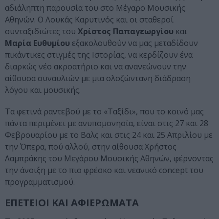
αδιάληπτη παρουσία του στο Μέγαρο Μουσικής
Αθηνών. Ο Λουκάς Καρυτινός και οι σταθεροί
συνταξιδιώτες του
Χρίστος Παπαγεωργίου
και
Μαρία Ευθυμίου
εξακολουθούν να μας μεταδίδουν
πικάντικες στιγμές της Ιστορίας, να κερδίζουν ένα
διαρκώς νέο ακροατήριο και να ανανεώνουν την
αίθουσα συναυλιών με μια ολοζώντανη διάδραση
λόγου και μουσικής.
Τα φετινά ραντεβού με το «Ταξίδι», που το κοινό μας
πάντα περιμένει με ανυπομονησία, είναι στις 27 και 28
Φεβρουαρίου με το Βαλς και στις 24 και 25 Απριλίου με
την Όπερα, πού αλλού, στην αίθουσα Χρήστος
Λαμπράκης του Μεγάρου Μουσικής Αθηνών, φέρνοντας
την άνοιξη με το πιο φρέσκο και νεανικό concept του
προγραμματισμού.
ΕΠΕΤΕΙΟΙ ΚΑΙ ΑΦΙΕΡΩΜΑΤΑ