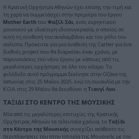
Η Κρατική Ορχήστρα Αθηνών έχει επίσης την τιμή και
τη χαρά να συμμετάσχει στην πρεμιέρα του έργου
Mother Earth
του
Φαζίλ Σάι
, ενός εκρηκτικού
μουσικού με ιδιαίτερη ιδιοσυγκρασία, ο οποίος σε
αυτή τη σύνθεσή του αναλαμβάνει και τον ρόλο του
σολίστα. Πρόκειται για μια ανάθεση της Cartier για ένα
διεθνές project που θα διαρκέσει έναν χρόνο, με
παρουσιάσεις τού νέου έργου με κάποιες από τις
μεγαλύτερες ορχήστρες σε όλο τον κόσμο. Το
φιλόδοξο αυτό πρόγραμμα ξεκίνησε στην Οζάκα της
Ιαπωνίας στις 25 Μαΐου 2025, ενώ τη συναυλία με την
Κ.Ο.Α. στις 29 Μαΐου θα διευθύνει η
Τιανγί Λου
.
ΤΑΞΙΔΙ ΣΤΟ ΚΕΝΤΡΟ ΤΗΣ ΜΟΥΣΙΚΗΣ
Μία από τις μεγαλύτερες επιτυχίες της Κρατικής
Ορχήστρας Αθηνών τα τελευταία χρόνια, το
Ταξίδι
στο Κέντρο της Μουσικής
συνεχίζει ακάθεκτο τις
περιπλανήσεις του στην Ιστορία της Μουσικής με την