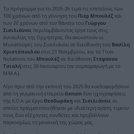
Το πρόγραμμα για το 2025-26 τιμά τις επετείους των
100 χρόνων από τη γέννηση του
Πιερ Μπουλέζ
και
των 20 χρόνων από τον θάνατο του
Γιώργου
Σισιλιάνου
, περιλαμβάνοντας έργα τους στις
συναυλίες της Ορχήστρας. Θα ακουστούν οι
Μινιατούρες του Σισιλιάνου σε διεύθυνση του
Βασίλη
Χριστόπουλου
στις 21 Νοεμβρίου, και τα Trois
Notations του
Μπουλέζ
σε διεύθυνση
Στέφανου
Τσιαλή
στις 30 Ιανουαρίου (σε συμπαραγωγή με το
Μ.Μ.Α.).
Λίγο πριν από την εκπνοή του 2025 θα κυκλοφορήσουν
από τη γερμανική εταιρεία
Genuin
δύο ηχογραφήσεις
της Κ.Ο.Α. με έργα
Θεοδωράκη
και
Σισιλιάνου
, οι
οποίες πραγματοποιήθηκαν με ιδιαίτερη αγάπη, τιμούν
τους δύο εξέχοντες συνθέτες και προβάλλουν
παγκοσμίως τη μουσική της χώρας μας.