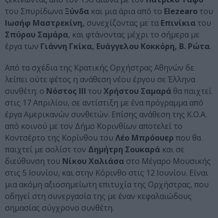
του Σπυρίδωνα
Ξύνδα
και μια άρια από το
Elezearo
του
Ιωσήφ Μαστρεκίνη,
συνεχίζοντας με τα
Επινίκια
του
Σπύρου Σαμάρα
, και φτάνοντας μέχρι το σήμερα με
έργα των
Γιάννη Γκίκα, Ευάγγελου Κοκκόρη, Β. Ρώτα
.
Από τα σχέδια της Κρατικής Ορχήστρας Αθηνών δε
λείπει ούτε φέτος η ανάθεση νέου έργου σε Έλληνα
συνθέτη: ο
Νόστος ΙΙΙ
του
Χρήστου Σαμαρά
θα παιχτεί
στις 17 Απριλίου, σε αντίστιξη με ένα πρόγραμμα από
έργα Αμερικανών συνθετών. Επίσης ανάθεση της Κ.Ο.Α.
από κοινού με τον Δήμο Κορινθίων αποτελεί το
Κοντσέρτο της Κορίνθου του
Λέο Μπρόουερ
που θα
παιχτεί με σολίστ τον
Δημήτρη Σουκαρά
και σε
διεύθυνση του
Νίκου Χαλιάσα
στο Μέγαρο Μουσικής
στις 5 Ιουνίου, και στην Κόρινθο στις 12 Ιουνίου. Είναι
μια ακόμη αξιοσημείωτη επιτυχία της Ορχήστρας, που
οδηγεί στη συνεργασία της με έναν κεφαλαιώδους
σημασίας σύγχρονο συνθέτη.