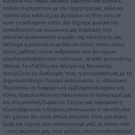
ενέργεια του Ραβέλ. Μεγάλοι μαέστροι και διεθνείς
σολίστ συμπράττουν με την Ορχήστρα μας, αλλά και
πολλοί νέοι καλλιτέχνες βρίσκουν τη θέση τους σε
αυτό το ανθισμένο τοπίο. Δεν ξεχνάμε φυσικά την
εκπαιδευτική και κοινωνική μας διάσταση, που
αποτελεί αναπόσπαστο κομμάτι της ταυτότητάς μας.
Θέλουμε η μουσική να φτάνει σε όλους: στους νέους,
στους μαθητές, στους ανθρώπους που δεν έχουν
εύκολη πρόσβαση στον πολιτισμό, σε κάθε γειτονιά της
Αθήνας. Τα «Ταξίδια στο Κέντρο της Μουσικής»
συνεχίζουν τις διαδρομές τους, η συνεργασία μας με το
Δημοτικό Θέατρο Πειραιά ανανεώνεται, οι «Μουσικοί
Περίπατοι» σε διαφορετικά, εμβληματικά σημεία της
πόλης εξακολουθούν να επεκτείνουν το πρόγραμμά μας
και στη μουσική δωματίου. Στόχος μας παραμένει η
εξωστρέφεια και η διαρκής επικοινωνία. Η «Άνοιξη όλο
τον χρόνο» δεν είναι απλώς ένα μότο. Είναι μια στάση
ζωής και τέχνης, που καλλιεργούμε μαζί με όλους εσάς
– τους ακροατές μας, τους φίλους, τους συνοδοιπόρους