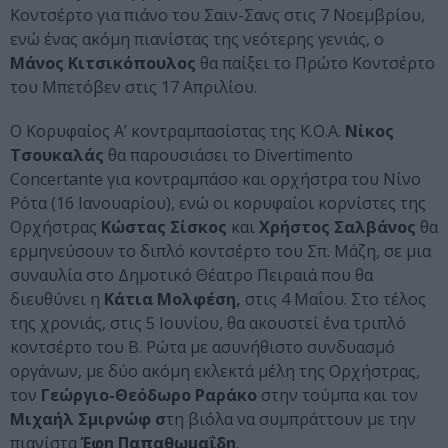
Κοντσέρτο για πιάνο του Σαιν-Σανς στις 7 Νοεμβρίου,
ενώ ένας ακόμη πιανίστας της νεότερης γενιάς, ο
Μάνος Κιτσικόπουλος
θα παίξει το Πρώτο Κοντσέρτο
του Μπετόβεν στις 17 Απριλίου.
O Κορυφαίος Α’ κοντραμπασίστας της Κ.Ο.Α.
Νίκος
Τσουκαλάς
θα παρουσιάσει το Divertimento
Concertante για κοντραμπάσο και ορχήστρα του Νίνο
Ρότα (16 Ιανουαρίου), ενώ οι κορυφαίοι κορνίστες της
Ορχήστρας
Κώστας Σίσκος
και
Χρήστος Σαλβάνος
θα
ερμηνεύσουν το διπλό κοντσέρτο του Σπ. Μάζη, σε μια
συναυλία στο Δημοτικό Θέατρο Πειραιά που θα
διευθύνει η
Κάτια Μολφέση,
στις 4 Μαΐου. Στο τέλος
της χρονιάς, στις 5 Ιουνίου, θα ακουστεί ένα τριπλό
κοντσέρτο του Β. Ρώτα με ασυνήθιστο συνδυασμό
οργάνων, με δύο ακόμη εκλεκτά μέλη της Ορχήστρας,
τον
Γεώργιο-Θεόδωρο Ραράκο
στην τούμπα και τον
Μιχαήλ Σμιρνώφ σ
τη βιόλα να συμπράττουν με την
πιανίστα
Έφη Παπαθωμαΐδη
.