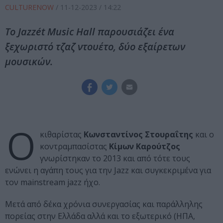
CULTURENOW
/
11-12-2023
/ 14:22
Το Jazzét Music Hall παρουσιάζει ένα
ξεχωριστό τζαζ ντουέτο, δύο εξαίρετων
μουσικών.
Ο
κιθαρίστας
Κωνσταντίνος Στουραΐτης
και ο
κοντραμπασίστας
Κίμων Καρούτζος
γνωρίστηκαν το 2013 και από τότε τους
ενώνει η αγάπη τους για την Jazz και συγκεκριμένα για
τον mainstream jazz ήχο.
Μετά από δέκα χρόνια συνεργασίας και παράλληλης
πορείας στην Ελλάδα αλλά και το εξωτερικό (ΗΠΑ,