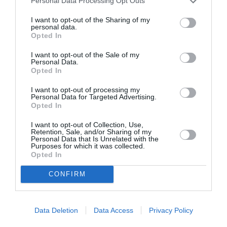
Personal Data Processing Opt Outs
I want to opt-out of the Sharing of my
personal data.
Opted In
I want to opt-out of the Sale of my
Personal Data.
Mania The Abba
The Magician’s
Opted In
Tribute: Μια
Farewell: Οι Uriah
μοναδική συναυλία
Heep στο Floyd
I want to opt-out of processing my
στο Christmas
Personal Data for Targeted Advertising.
Theater
Opted In
I want to opt-out of Collection, Use,
Retention, Sale, and/or Sharing of my
Personal Data that Is Unrelated with the
Purposes for which it was collected.
Opted In
CONFIRM
Οι Arab Strap στο
Τα τραγούδια μας:
Gazarte Ground
Ευανθία
Stage
Ρεμπούτσικα και
Data Deletion
Data Access
Privacy Policy
Άρης Δαβαράκης
στην Πάρο