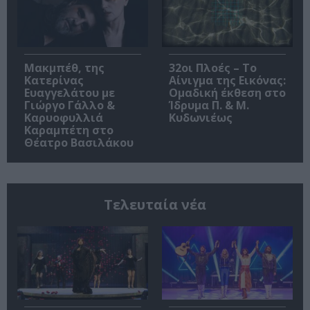
Μακμπέθ, της
32οι Πλοές – Το
Κατερίνας
Αίνιγμα της Εικόνας:
Ευαγγελάτου με
Ομαδική έκθεση στο
Γιώργο Γάλλο &
Ίδρυμα Π. & Μ.
Καρυοφυλλιά
Κυδωνιέως
Καραμπέτη στο
Θέατρο Βασιλάκου
Τελευταία νέα