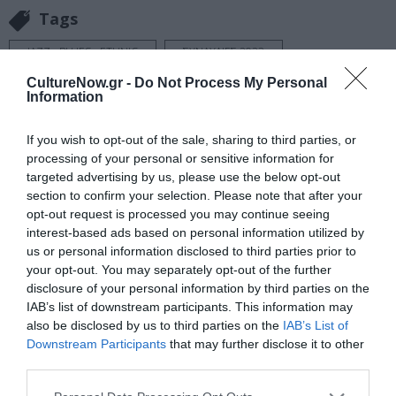
Tags
JAZZ - BLUES - ETHNIC
ΣΥΝΑΥΛΙΕΣ 2023
CultureNow.gr -
Do Not Process My Personal
Information
Newsletter
Κάθε βδομάδα στο e-mail σας τα τελευταία νέα για
If you wish to opt-out of the sale, sharing to third parties, or
την Τέχνη και τον Πολιτισμό!
processing of your personal or sensitive information for
targeted advertising by us, please use the below opt-out
section to confirm your selection. Please note that after your
opt-out request is processed you may continue seeing
interest-based ads based on personal information utilized by
us or personal information disclosed to third parties prior to
Ακολουθήστε το Culturenow.gr
your opt-out. You may separately opt-out of the further
disclosure of your personal information by third parties on the
IAB’s list of downstream participants. This information may
also be disclosed by us to third parties on the
IAB’s List of
Downstream Participants
that may further disclose it to other
Σχετικά Άρθρα
third parties.