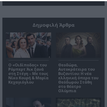
Δημοφιλή Άρθρα
O «Οιδίποδας» του
Θεοδώρα,
Ρόμπερτ Άικ ξανά
Αυτοκράτειρα του
στη Στέγη – Με τους
Βυζαντίου: Η νέα
Νίκο Κουρή & Μαρία
ελληνική όπερα του
Κεχαγιόγλου
Θεόδωρου Στάθη
στο θέατρο
Ολύμπια