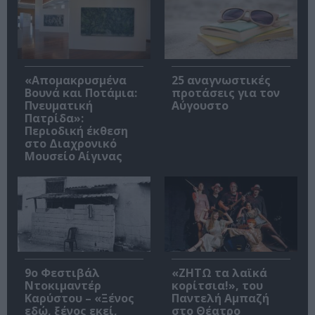
«Απομακρυσμένα
25 αναγνωστικές
Βουνά και Ποτάμια:
προτάσεις για τον
Πνευματική
Αύγουστο
Πατρίδα»:
Περιοδική έκθεση
στο Διαχρονικό
Μουσείο Αίγινας
9ο Φεστιβάλ
«ΖΗΤΩ τα λαϊκά
Ντοκιμαντέρ
κορίτσια!», του
Καρύστου – «Ξένος
Παντελή Αμπαζή
εδώ, ξένος εκεί,
στο Θέατρο