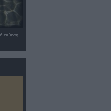
κή έκθεση