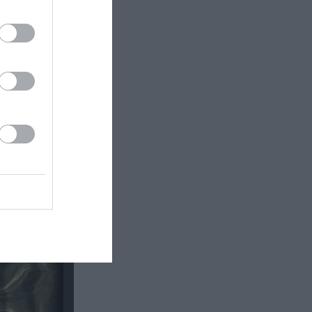
έα
θέατρο