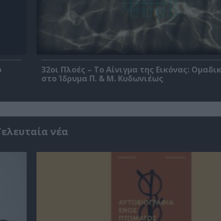
ο
32οι Πλοές – Το Αίνιγμα της Εικόνας: Ομαδι
στο Ίδρυμα Π. & Μ. Κυδωνιέως
Τελευταία νέα