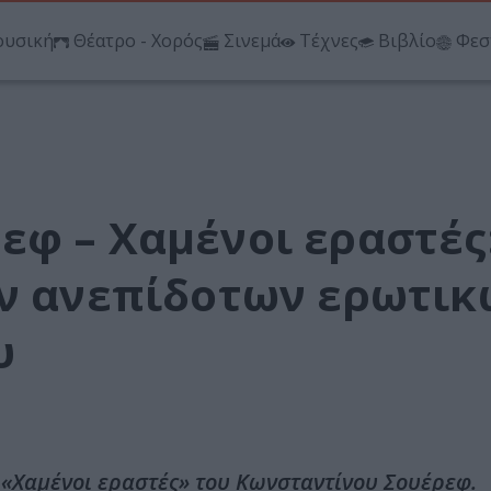
υσική
Θέατρο - Χορός
Σινεμά
Τέχνες
Βιβλίο
Φεσ
εφ – Χαμένοι εραστές
ων ανεπίδοτων ερωτι
υ
 «Χαμένοι εραστές» του Κωνσταντίνου Σουέρεφ.