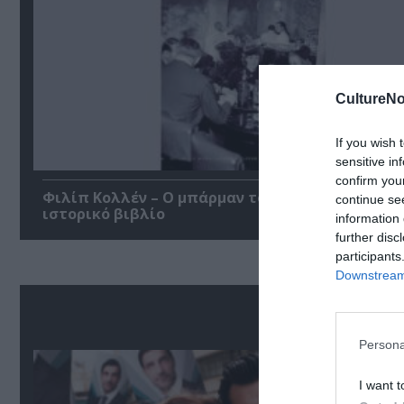
CultureNo
If you wish 
sensitive in
confirm you
Φιλίπ Κολλέν – Ο μπάρμαν του Ritz: Ένα κοινων
continue se
ιστορικό βιβλίο
information 
further disc
participants
Downstream 
Δ
Persona
I want t