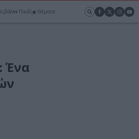
τιβάλ
Παιδί
Θέματα
: Ένα
κών