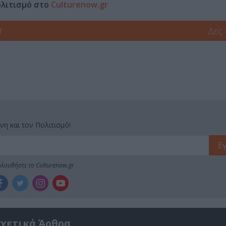
ολιτισμό στο
Culturenow.gr
r
Δες
νη και τον Πολιτισμό!
λουθήστε το Culturenow.gr
χετικά Άρθρα