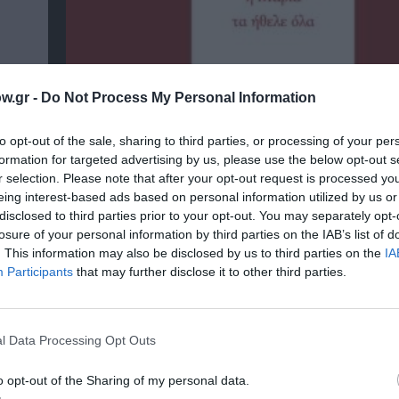
w.gr -
Do Not Process My Personal Information
to opt-out of the sale, sharing to third parties, or processing of your per
formation for targeted advertising by us, please use the below opt-out s
r selection. Please note that after your opt-out request is processed y
ικό
Ελένη Μπουκαούρη – η Μαρία τα ήθελε όλα:
eing interest-based ads based on personal information utilized by us or
κοινωνικό βιβλίο για γυναίκες
disclosed to third parties prior to your opt-out. You may separately opt-
losure of your personal information by third parties on the IAB’s list of
. This information may also be disclosed by us to third parties on the
IA
Participants
that may further disclose it to other third parties.
ημοφιλή Άρθρα
l Data Processing Opt Outs
o opt-out of the Sharing of my personal data.