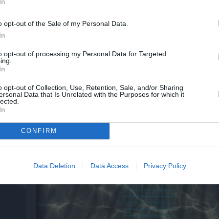
In
o opt-out of the Sale of my Personal Data.
In
to opt-out of processing my Personal Data for Targeted
ing.
In
o opt-out of Collection, Use, Retention, Sale, and/or Sharing
ersonal Data that Is Unrelated with the Purposes for which it
lected.
In
 – Με
Θεοδώρα, Αυτοκράτειρα του Βυζαντίου: Η ν
ελληνική όπερα του Θεόδωρου Στάθη στο 
Ολύμπια
CONFIRM
Data Deletion
Data Access
Privacy Policy