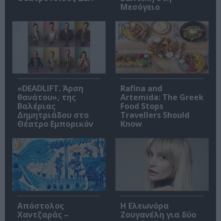
Μεσόγειο
«DEADLIFT. Άρση
Rafina and
θανάτου», της
Artemida: The Greek
Βαλέριας
Food Stops
Δημητριάδου στο
Travellers Should
Θέατρο Εμπορικόν
Know
Απόστολος
Η Ελεωνόρα
Χαντζαράς –
Ζουγανέλη για δύο