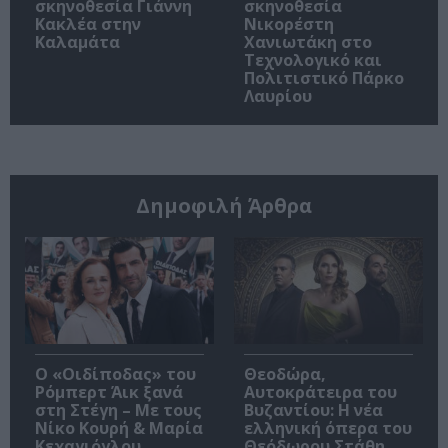
σκηνοθεσία Γιάννη
σκηνοθεσία
Κακλέα στην
Νικορέστη
Καλαμάτα
Χανιωτάκη στο
Τεχνολογικό και
Πολιτιστικό Πάρκο
Λαυρίου
Δημοφιλή Άρθρα
O «Οιδίποδας» του
Θεοδώρα,
Ρόμπερτ Άικ ξανά
Αυτοκράτειρα του
στη Στέγη – Με τους
Βυζαντίου: Η νέα
Νίκο Κουρή & Μαρία
ελληνική όπερα του
Κεχαγιόγλου
Θεόδωρου Στάθη