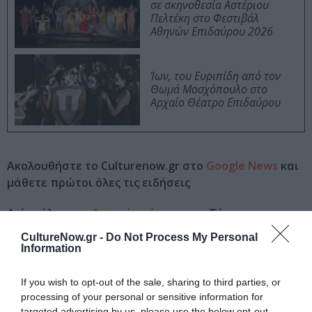
σε σκηνοθεσία Αστέριου
Πελτέκη στο Φεστιβάλ
Αθηνών Επιδαύρου 2026
Ίων, του Ευριπίδη από τον
Θωμά Μοσχόπουλο στο
Αρχαίο Θέατρο Επιδαύρου
Ακολουθήστε το Culturenow.gr στο
Google News
και
μάθετε πρώτοι όλες τις ειδήσεις
Δείτε όλα τα
τελευταία νέα
για την Τέχνη και τον
Πολιτισμό στο
Culturenow.gr
CultureNow.gr -
Do Not Process My Personal
Information
Νέοι Διαγωνισμοί
❯
If you wish to opt-out of the sale, sharing to third parties, or
processing of your personal or sensitive information for
Tags
targeted advertising by us, please use the below opt-out