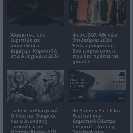
Άλκηστις, του
Φεστιβάλ Αθηνών
Ευριπίδη σε
Επιδαύρου 2026:
σκηνοθεσία
Ένας προορισμός –
Δημήτρη Καραντζά
δύο παραστάσεις
στα Αισχύλεια 2026
που δεν πρέπει να
χάσετε
Το Ροκ το Ελληνικό:
3o Piraeus Port Film
Ο Κώστας Τουρνάς
Festival στο
και ο Διονύσης
Δημοτικό Θέατρο
Τσακνής στο
Πειραιά – Από τη
Θέατρο Άλσος ΔΕΗ
Βαλτική στη