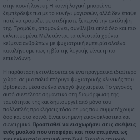
στην κοινή λογική. Η κοινή λογική μπορεί να
ξεμπέρδεψε πια με το κυνήγι μαγισσών, αλλά δεν έπαψε
ποτέ να τρομάζει με οτιδήποτε ξεπερνά την αντίληψη
της. Τρομάζει, απομονώνει, συνθλίβει απλά όλο και πιο
εκλεπτυσμένα. Μελετώντας τα τελευταία χρόνια
κείμενα ανθρώπων με ψυχιατρική εμπειρία ολοένα
καταλήγουμε πως η βία της λογικής είναι η πιο
επικίνδυνη.
Η παράσταση εκτυλίσσεται σε ένα πραγματικά ιδιαίτερο
χώρο, σε μια παλιά πτέρυγα ψυχιατρικής κλινικής που
βρίσκεται μέσα σε ένα ενεργό ψυχιατρείο. Το γεγονός
αυτό συντέλεσε σημαντικά στη διαμόρφωση της
ταυτότητας της και δημιουργεί από μόνο του
πολλαπλές προκλήσεις τόσο σε μας που συμμετέχουμε
όσο και στο κοινό. Είναι στημένη εικονοκλαστικά και
συνειρμικά.
Προσπαθεί να εισχωρήσει στις σκέψεις
ενός μυαλού που υποφέρει και που επιμένει ως
την τελευταία στιγμή στη ζωή
. Συχνά η επιμονή