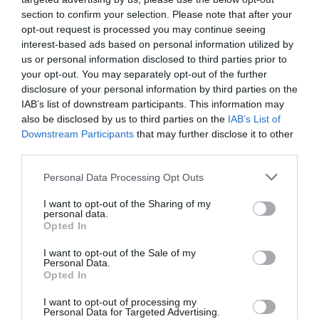
section to confirm your selection. Please note that after your
ΔΟΚΙΜΙΑ - ΜΕΛΕΤΕΣ
ΔΡΑΜΑΤΟΠΟΙΗΜΕΝΗ ΛΟΓΟΤΕΧΝΙΑ
opt-out request is processed you may continue seeing
ΘΕΑΤΡΙΚΕΣ ΠΑΡΑΣΤΑΣΕΙΣ 2025 – 2026
interest-based ads based on personal information utilized by
us or personal information disclosed to third parties prior to
ΠΕΙΡΑΜΑΤΙΚΟ - MULTI SHOWS - PERFORMANCE
your opt-out. You may separately opt-out of the further
disclosure of your personal information by third parties on the
Newsletter
IAB’s list of downstream participants. This information may
also be disclosed by us to third parties on the
IAB’s List of
Κάθε βδομάδα στο e-mail σας τα τελευταία νέα για
Downstream Participants
that may further disclose it to other
την Τέχνη και τον Πολιτισμό!
third parties.
Personal Data Processing Opt Outs
I want to opt-out of the Sharing of my
personal data.
Opted In
Ακολουθήστε το Culturenow.gr
I want to opt-out of the Sale of my
Personal Data.
Opted In
I want to opt-out of processing my
Σχετικά Άρθρα
Personal Data for Targeted Advertising.