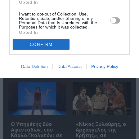
Opted In
I want to opt-out of Collection, Use,
Retention, Sale, and/or Sharing of my
Personal Data that Is Unrelated with the
Purposes for which it was collected.
Opted In
CONFIRM
Άλκηστις, του
«DEADLIFT. Άρση
Ευριπίδη σε
θανάτου», της
σκηνοθεσία
Βαλέριας
Δημήτρη Καραντζά
Δημητριάδου στο
Data Deletion
Data Access
Privacy Policy
στα Αισχύλεια 2026
Θέατρο Εμπορικόν
Ο Υπηρέτης δύο
«Νίκος Ξυλούρης, ο
Αφεντάδων, του
Αρχάγγελος της
Κάρλο Γκολντόνι σε
Κρήτης», σε