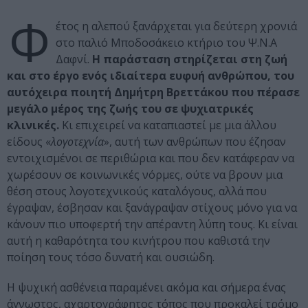
Φ
έτος η αλεπού ξανάρχεται για δεύτερη χρονιά
στο παλιό Μποδοσάκειο κτήριο του Ψ.Ν.Α
Δαφνί.
Η παράσταση στηρίζεται στη ζωή
και στο έργο ενός ιδιαίτερα ευφυή ανθρώπου, του
αυτόχειρα ποιητή Δημήτρη Βρεττάκου που πέρασε
μεγάλο μέρος της ζωής του σε ψυχιατρικές
κλινικές.
Κι επιχειρεί να καταπιαστεί με μια άλλου
είδους «
λογοτεχνία
», αυτή των ανθρώπων που έζησαν
εντοιχισμένοι σε περιθώρια και που δεν κατάφεραν να
χωρέσουν σε κοινωνικές νόρμες, ούτε να βρουν μια
θέση στους λογοτεχνικούς καταλόγους, αλλά που
έγραψαν, έσβησαν και ξανάγραψαν στίχους μόνο για να
κάνουν πιο υποφερτή την απέραντη λύπη τους. Κι είναι
αυτή η καθαρότητα του κινήτρου που καθιστά την
ποίηση τους τόσο δυνατή και ουσιώδη.
Η ψυχική ασθένεια παραμένει ακόμα και σήμερα ένας
άγνωστος, αχαρτογράφητος τόπος που προκαλεί τρόμο