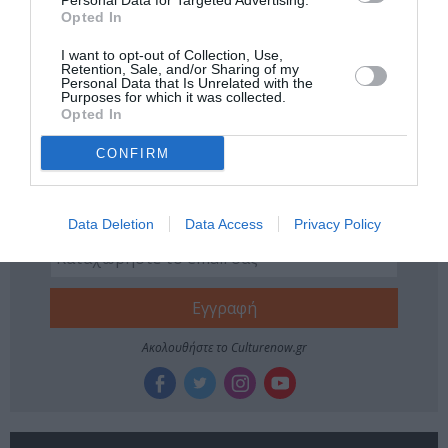
Tags
Personal Data for Targeted Advertising.
Opted In
ΒΑΣΙΛΗΣ ΒΑΣΙΛΑΚΗΣ
ΔΡΑΜΑΤΟΠΟΙΗΜΕΝΗ ΛΟΓΟΤΕΧΝΙΑ
I want to opt-out of Collection, Use,
Retention, Sale, and/or Sharing of my
ΘΕΑΤΡΙΚΕΣ ΠΑΡΑΣΤΑΣΕΙΣ 2017 - 2018
Personal Data that Is Unrelated with the
Purposes for which it was collected.
ΝΙΚΟΣ ΚΑΖΑΝΤΖΑΚΗΣ
Opted In
CONFIRM
Newsletter
Κάθε βδομάδα στο e-mail σας τα τελευταία νέα για
την Τέχνη και τον Πολιτισμό!
Data Deletion
Data Access
Privacy Policy
Ακολουθήστε το Culturenow.gr