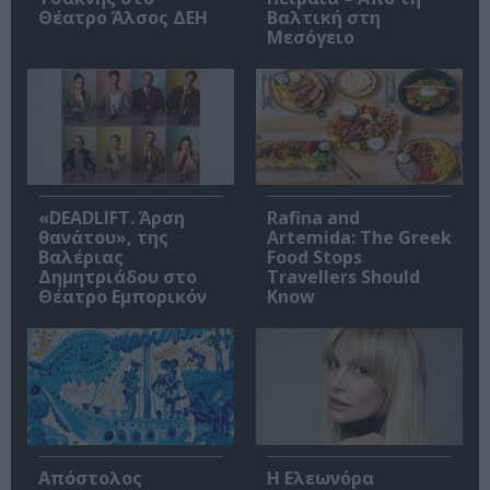
Θέατρο Άλσος ΔΕΗ
Βαλτική στη
Μεσόγειο
«DEADLIFT. Άρση
Rafina and
θανάτου», της
Artemida: The Greek
Βαλέριας
Food Stops
Δημητριάδου στο
Travellers Should
Θέατρο Εμπορικόν
Know
Απόστολος
Η Ελεωνόρα