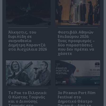
Άλκηστις, του
Φεστιβάλ Αθηνών
Ευριπίδη σε
Επιδαύρου 2026:
σκηνοθεσία
Ένας προορισμός –
Δημήτρη Καραντζά
δύο παραστάσεις
στα Αισχύλεια 2026
που δεν πρέπει να
χάσετε
Το Ροκ το Ελληνικό:
3o Piraeus Port Film
Ο Κώστας Τουρνάς
Festival στο
και ο Διονύσης
Δημοτικό Θέατρο
Τσακνής στο
Πειραιά – Από τη