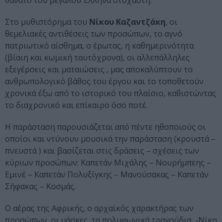
θάνατο του μεγάλου Έλληνα στοχαστή.
Στο μυθιστόρημα του
Νίκου Καζαντζάκη
, οι
θεμελιακές αντιθέσεις των προσώπων, το αγνό
πατριωτικό αίσθημα, ο έρωτας, η καθημερινότητα
(βίαιη και κωμική ταυτόχρονα), οι αλλεπάλληλες
εξεγέρσεις και ματαιώσεις , μας αποκαλύπτουν το
ανθρωπολογικό βάθος του έργου και το τοποθετούν
χρονικά έξω από το ιστορικό του πλαίσιο, καθιστώντας
το διαχρονικό και επίκαιρο όσο ποτέ.
Η παράσταση παρουσιάζεται από πέντε ηθοποιούς οι
οποίοι και ντύνουν μουσικά την παράσταση (κρουστά –
πνευστά ) και βασίζεται στις δράσεις – σχέσεις των
κύριων προσώπων: Καπετάν Μιχάλης – Νουρήμπεης –
Εμινέ – Καπετάν Πολυξίγκης – Μανούσακας – Καπετάν
Σήφακας – Κοσμάς.
Ο αέρας της Αφρικής, ο αρχαϊκός χαρακτήρας των
προσώπων, οι μάσκες, τα πολυφωνικά τραγούδια, -Νίκη