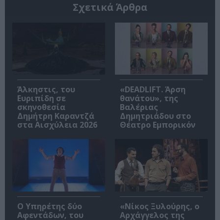
Σχετικά Άρθρα
Άλκηστις, του
«DEADLIFT. Άρση
Ευριπίδη σε
θανάτου», της
σκηνοθεσία
Βαλέριας
Δημήτρη Καραντζά
Δημητριάδου στο
στα Αισχύλεια 2026
Θέατρο Εμπορικόν
Ο Υπηρέτης δύο
«Νίκος Ξυλούρης, ο
Αφεντάδων, του
Αρχάγγελος της