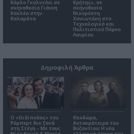
Κάρλο Γκολντόνι σε
Κρήτης», σε
σκηνοθεσία Γιάννη
σκηνοθεσία
Κακλέα στην
Νικορέστη
Καλαμάτα
Χανιωτάκη στο
Τεχνολογικό και
Πολιτιστικό Πάρκο
Λαυρίου
Δημοφιλή Άρθρα
O «Οιδίποδας» του
Θεοδώρα,
Ρόμπερτ Άικ ξανά
Αυτοκράτειρα του
στη Στέγη – Με τους
Βυζαντίου: Η νέα
Νίκο Κουρή & Μαρία
ελληνική όπερα του