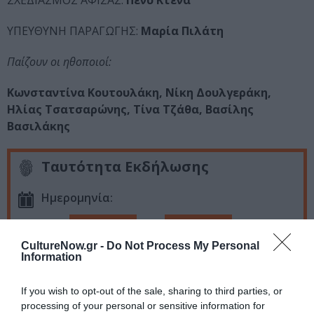
ΣΧΕΔΙΑΣΜΟΣ ΑΦΙΣΑΣ:
Πένυ Κτενά
ΥΠΕΥΘΥΝΗ ΠΑΡΑΓΩΓΗΣ:
Μαρία Πιλάτη
Παίζουν οι ηθοποιοί:
Κωνσταντίνα Κουτουλάκη, Νίκη Δουλγεράκη,
Ηλίας Τσατσαρώνης, Τίνα Τζάθα, Βασίλης
Βασιλάκης
Ταυτότητα Εκδήλωσης
Ημερομηνία:
16/10/2017
27/03/2018
Από:
Εως:
Δευτέρα και Τρίτη στις 20.30
CultureNow.gr -
Do Not Process My Personal
Information
Τοποθεσία:
If you wish to opt-out of the sale, sharing to third parties, or
Θέατρο «Τόπος Αλλού», Κεφαλληνίας 17, Κυψέλη
processing of your personal or sensitive information for