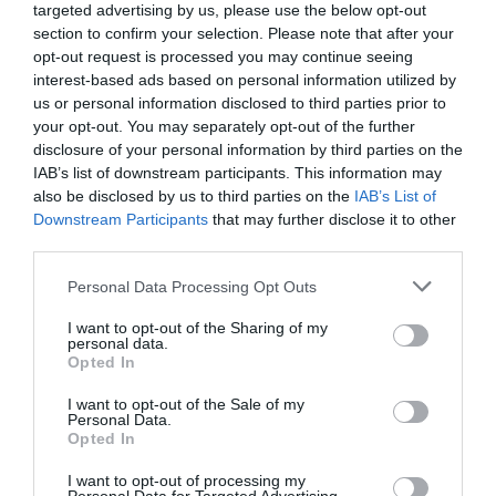
targeted advertising by us, please use the below opt-out
Θέατρο Τόπος Αλλού
section to confirm your selection. Please note that after your
opt-out request is processed you may continue seeing
Eισιτήρια:
interest-based ads based on personal information utilized by
us or personal information disclosed to third parties prior to
Γενική είσοδος 10€, φοιτητικό 8 €, άνεργοι, ατέλειες
your opt-out. You may separately opt-out of the further
5€
disclosure of your personal information by third parties on the
IAB’s list of downstream participants. This information may
Πληροφορίες / Κρατήσεις:
also be disclosed by us to third parties on the
IAB’s List of
Downstream Participants
that may further disclose it to other
2108656004
third parties.
Ακολουθήστε το Culturenow.gr στο
Google News
και
Personal Data Processing Opt Outs
μάθετε πρώτοι όλες τις ειδήσεις
I want to opt-out of the Sharing of my
personal data.
Δείτε όλα τα
τελευταία νέα
για την Τέχνη και τον
Opted In
Πολιτισμό στο
Culturenow.gr
I want to opt-out of the Sale of my
Personal Data.
Opted In
Νέοι Διαγωνισμοί
❯
I want to opt-out of processing my