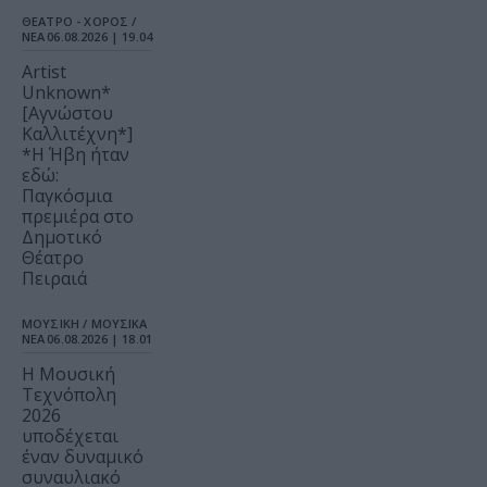
ΘΕΑΤΡΟ - ΧΟΡΟΣ /
ΝΕΑ
06.08.2026 | 19.04
Artist
Unknown*
[Αγνώστου
Καλλιτέχνη*]
*Η Ήβη ήταν
εδώ:
Παγκόσμια
πρεμιέρα στο
Δημοτικό
Θέατρο
Πειραιά
ΜΟΥΣΙΚΗ / ΜΟΥΣΙΚΑ
ΝΕΑ
06.08.2026 | 18.01
Η Μουσική
Τεχνόπολη
2026
υποδέχεται
έναν δυναμικό
συναυλιακό