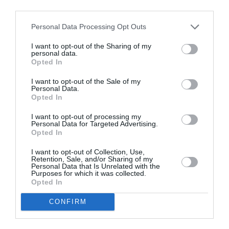
Wilson & Wilson,
third parties.
του Έντγκαρ
Άλαν Πόε στο
Personal Data Processing Opt Outs
θέατρο Τόπος
Αλλού
ΑΠΟ: 23/11/2018 ΕΩΣ:
ΑΠΟ: 01/10/2018 ΕΩΣ:
I want to opt-out of the Sharing of my
03/03/2019
30/10/2018
personal data.
Opted In
Έτσι είναι, αν
Camille Claudel Mu
I want to opt-out of the Sale of my
έτσι νομίζετε
του Γιάννη
Personal Data.
Opted In
(διαφορετικά
Λασπιά στο
κάντε ένα
Θέατρο Τόπος
I want to opt-out of processing my
Google) στο
Αλλού
Personal Data for Targeted Advertising.
θέατρο Τόπος
Opted In
Αλλού
I want to opt-out of Collection, Use,
ΑΠΟ: 04/05/2018
Retention, Sale, and/or Sharing of my
Personal Data that Is Unrelated with the
Purposes for which it was collected.
«Ευτυχείτε!», σε
Opted In
σκηνοθεσία
Βίκυς Βολιώτη
CONFIRM
στο Θέατρο
Τόπος Αλλού