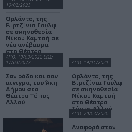
19/02/2023
Ορλάντο, της
Βιρτζίνια Γουλφ
σε σκηνοθεσία
Νίκου Καμτσή σε
νέο ανέβασμα
στο Θέατρο
Τόπος Αλλού
ΑΠΟ: 19/03/2022 ΕΩΣ:
17/04/2022
ΑΠΟ: 19/11/2021
Σαν ρόδο και σαν
Ορλάντο, της
αίνιγμα, του Άκη
Βιρτζίνια Γουλφ
Δήμου στο
σε σκηνοθεσία
Θέατρο Τόπος
Νίκου Καμτσή
Αλλού
στο Θέατρο
Τόπος Αλλού
ΑΠΟ: 20/03/2020
Αναφορά στον