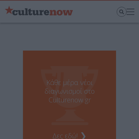
Κάθε μέρα νέοι
διαγωνισμοί στο
Culturenow.gr
❯
Δες εδώ!