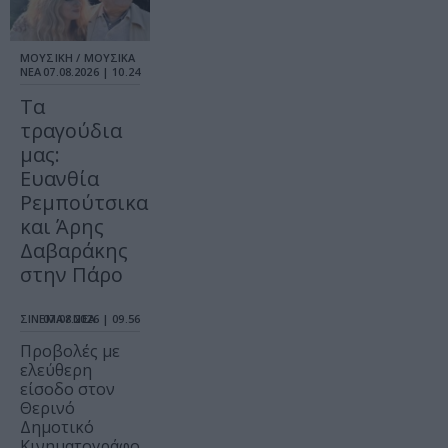
ΜΟΥΣΙΚΗ / ΜΟΥΣΙΚΑ
ΝΕΑ
07.08.2026 | 10.24
Τα
τραγούδια
μας:
Ευανθία
Ρεμπούτσικα
και Άρης
Δαβαράκης
στην Πάρο
ΣΙΝΕΜΑ / ΝΕΑ
07.08.2026 | 09.56
Προβολές με
ελεύθερη
είσοδο στον
Θερινό
Δημοτικό
Κινηματογράφο