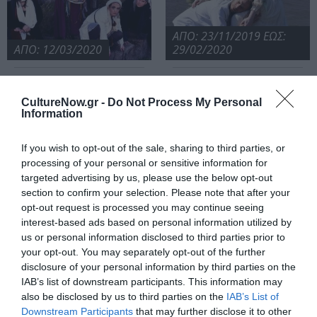
ΑΠΟ: 23/11/2019 ΕΩΣ:
ΑΠΟ: 12/03/2020
29/02/2020
Κοσμογονία, από
Έντα Γκάμπλερ,
το Αερόπλοιο
του Ερρίκου Ίψεν
CultureNow.gr -
Do Not Process My Personal
στο θέατρο
στο θέατρο
Information
Τόπος Αλλού
Τόπος Αλλού
ΑΠΟ: 22/03/2019 ΕΩΣ:
25/05/2019
If you wish to opt-out of the sale, sharing to third parties, or
processing of your personal or sensitive information for
Το Παγκάκι, με
targeted advertising by us, please use the below opt-out
τον Γιώργο
section to confirm your selection. Please note that after your
Κιμούλη στο
opt-out request is processed you may continue seeing
θέατρο Τόπος
interest-based ads based on personal information utilized by
Αλλού
us or personal information disclosed to third parties prior to
your opt-out. You may separately opt-out of the further
disclosure of your personal information by third parties on the
ΑΠΟ: 02/12/2019 ΕΩΣ:
IAB’s list of downstream participants. This information may
25/02/2020
also be disclosed by us to third parties on the
IAB’s List of
Downstream Participants
that may further disclose it to other