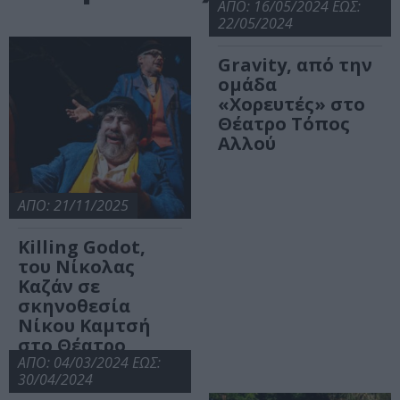
ΑΠΟ: 16/05/2024 ΕΩΣ:
22/05/2024
Gravity, από την
oμάδα
«Χορευτές» στο
Θέατρο Τόπος
Αλλού
ΑΠΟ: 21/11/2025
Killing Godot,
του Νίκολας
Καζάν σε
σκηνοθεσία
Νίκου Καμτσή
στο Θέατρο
Τόπος Αλλού
ΑΠΟ: 04/03/2024 ΕΩΣ:
30/04/2024