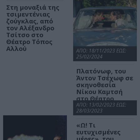
Στη μοναξιά της
τσιμεντένιας
ζούγκλας, από
τον Αλέξανδρο
Τσίτσο στο
Θέατρο Τόπος
Αλλού
ΑΠΟ: 18/11/2023 ΕΩΣ:
25/02/2024
Πλατόνωφ, του
Άντον Τσέχωφ σε
σκηνοθεσία
Νίκου Καμτσή
στο Θέατρο
Τόπος Αλλού
ΑΠΟ: 13/02/2023 ΕΩΣ:
28/03/2023
«Ω! Τι
ευτυχισμένες
μέρες», του