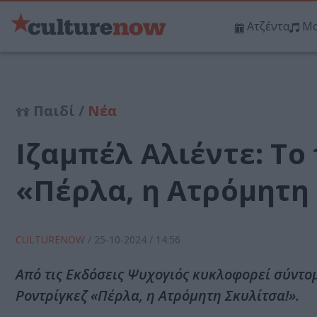
Ατζέντα
Μο
Παιδί /
Νέα
Ιζαμπέλ Αλιέντε: Το
«Πέρλα, η Ατρόμητη
CULTURENOW
/
25-10-2024
/ 14:56
Από τις Εκδόσεις Ψυχογιός κυκλοφορεί σύντομ
Ροντρίγκεζ «Πέρλα, η Ατρόμητη Σκυλίτσα!».