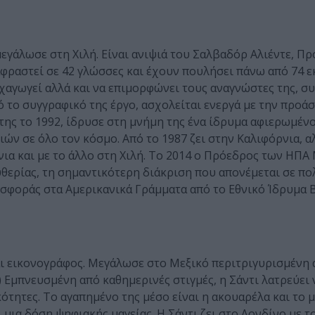
εγάλωσε στη Χιλή. Είναι ανιψιά του Σαλβαδόρ Αλιέντε, Π
ταφραστεί σε 42 γλώσσες και έχουν πουλήσει πάνω από 74 
χαγωγεί αλλά και να επιμορφώνει τους αναγνώστες της, συ
πό το συγγραφικό της έργο, ασχολείται ενεργά με την προά
ης το 1992, ίδρυσε στη μνήμη της ένα ίδρυμα αφιερωμέν
ών σε όλο τον κόσμο. Από το 1987 ζει στην Καλιφόρνια, α
νια και με το άλλο στη Χιλή. Το 2014 ο Πρόεδρος των ΗΠ
θερίας, τη σημαντικότερη διάκριση που απονέμεται σε πολ
ισφοράς στα Αμερικανικά Γράμματα από το Εθνικό Ίδρυμα 
αι εικονογράφος. Μεγάλωσε στο Μεξικό περιτριγυρισμένη 
) Εμπνευσμένη από καθημερινές στιγμές, η Σάντι λατρεύει
τητες. Το αγαπημένο της μέσο είναι η ακουαρέλα και το μ
 μια δόση ψηφιακής μαγείας. Η Σάντι ζει στο Λονδίνο με τ