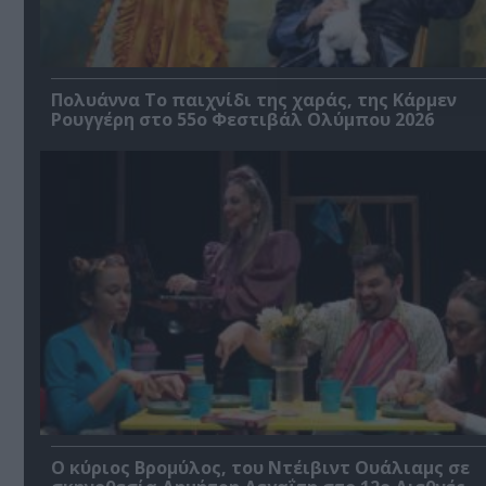
Πολυάννα Το παιχνίδι της χαράς, της Κάρμεν
Ρουγγέρη στο 55ο Φεστιβάλ Ολύμπου 2026
O κύριος Βρομύλος, του Ντέιβιντ Ουάλιαμς σε