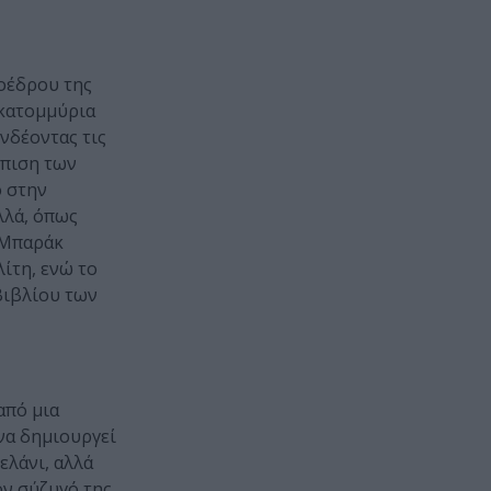
ροέδρου της
εκατομμύρια
νδέοντας τις
σπιση των
ο στην
λλά, όπως
Α Μπαράκ
ίτη, ενώ το
Βιβλίου των
από μια
 να δημιουργεί
ελάνι, αλλά
ον σύζυγό της