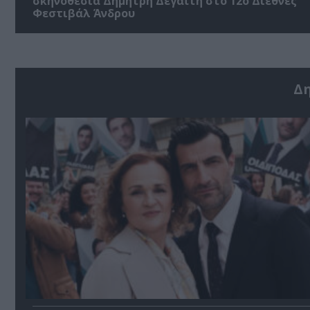
σκηνοθεσία Δημήτρη Δεγαΐτη στο 12ο Διεθνές
Φεστιβάλ Άνδρου
Δ