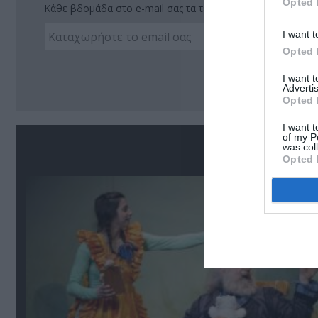
Opted 
Κάθε βδομάδα στο e-mail σας τα τελευταία νέα για την Τέχ
I want t
Opted 
Ακο
I want 
Advertis
Opted 
I want t
of my P
Σ
was col
Opted 