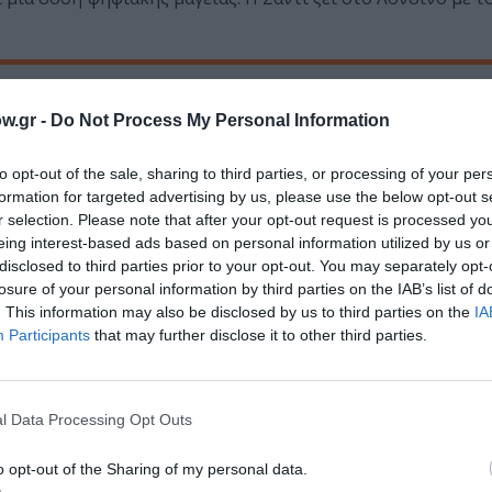
w.gr -
Do Not Process My Personal Information
μή: 12,96€, ISBN: 978-618-01-5879-3 | Μετάφραση: Ράνια Μπουμπου
to opt-out of the sale, sharing to third parties, or processing of your per
μάθετε πρώτοι όλες τις ειδήσεις
formation for targeted advertising by us, please use the below opt-out s
r selection. Please note that after your opt-out request is processed y
ολιτισμό στο
Culturenow.gr
eing interest-based ads based on personal information utilized by us or
disclosed to third parties prior to your opt-out. You may separately opt-
losure of your personal information by third parties on the IAB’s list of
r
Δες
. This information may also be disclosed by us to third parties on the
IA
Participants
that may further disclose it to other third parties.
ΦΕΙΣ
ΠΑΙΔΙΚΟ ΒΙΒΛΙΟ
l Data Processing Opt Outs
o opt-out of the Sharing of my personal data.