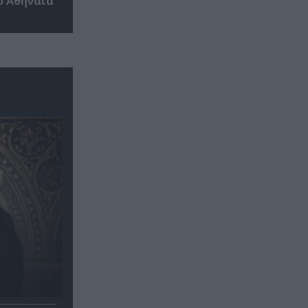
ο Αθηναία