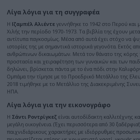
Λίγα λόγια για τη συγγραφέα
Η
Ιζαμπέλ Αλιέντε
γεννήθηκε το 1942 στο Περού και μ
Χιλής την περίοδο 1970-1973. Τα βιβλία της έχουν με
αντίτυπα παγκοσμίως. Μέσα από αυτά έχει στόχο να ψυ
ιστορίες της με σημαντικά ιστορικά γεγονότα. Εκτός α
ανθρώπινων δικαιωμάτων. Μετά τον θάνατο της κόρης τ
προστασία και χειραφέτηση των γυναικών και των παιδι
δηλώνει, βρίσκεται πάντα με το ένα πόδι στην Καλιφόρ
Ομπάμα την τίμησε με το Προεδρικό Μετάλλιο της Ελευ
2018 τιμήθηκε με το Μετάλλιο της Διακεκριμένης Συνε
ΗΠΑ.
Λίγα λόγια για την εικονογράφο
Η
Σάντι Ροντρίγκεζ
είναι αυτοδίδακτη καλλιτέχνης κ
μεγάλη οικογένεια. (Έχει περισσότερα από 30 ξαδέρφια!
παιχνιδιάρικους χαρακτήρες με ιδιόρρυθμες προσωπικό
πειραματίζεται επίσης με χρωματιστό χαρτί, γκουάς και