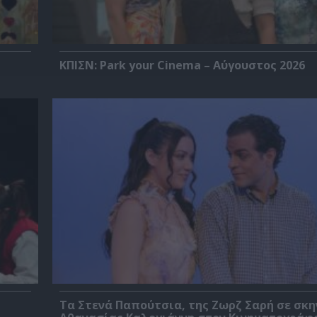
ΚΠΙΣΝ: Park your Cinema – Αύγουστος 2026
Τα Στενά Παπούτσια, της Ζωρζ Σαρή σε σκ