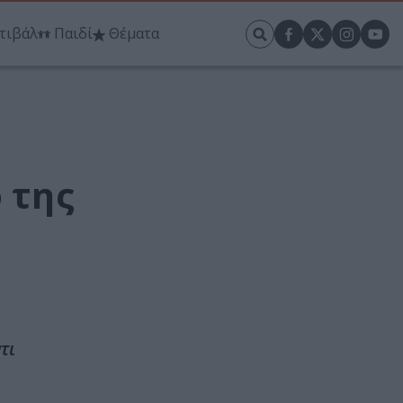
τιβάλ
Παιδί
Θέματα
 της
τι