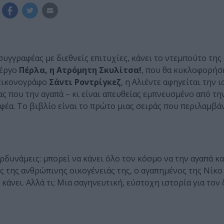
 συγγραφέας με διεθνείς επιτυχίες, κάνει το ντεμπούτο τη
 έργο
Πέρλα, η Ατρόμητη Σκυλίτσα!
, που θα κυκλοφορήσε
εικονογράφο
Σάντι Ροντρίγκεζ
, η Αλιέντε αφηγείται την 
ας που την αγαπά – κι είναι απευθείας εμπνευσμένο από τη
φέα. Το βιβλίο είναι το πρώτο μιας σειράς που περιλαμβάν
ρδυνάμεις: μπορεί να κάνει όλο τον κόσμο να την αγαπά κα
ς της ανθρώπινης οικογένειάς της, ο αγαπημένος της Νίκο 
 κάνει. Αλλά τι; Μια σαγηνευτική, εύστοχη ιστορία για τον