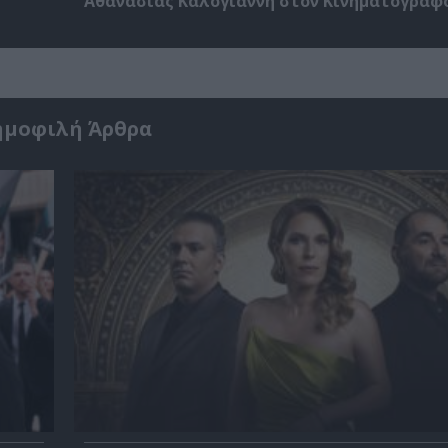
Αθανασίας Καλογιάννη στον Κινηματογράφ
ημοφιλή Άρθρα