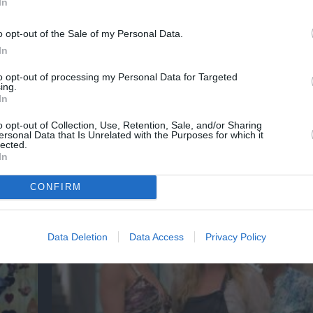
In
νη και τον Πολιτισμό!
o opt-out of the Sale of my Personal Data.
In
λουθήστε το Culturenow.gr
to opt-out of processing my Personal Data for Targeted
ing.
In
o opt-out of Collection, Use, Retention, Sale, and/or Sharing
ersonal Data that Is Unrelated with the Purposes for which it
χετικά Άρθρα
lected.
In
CONFIRM
Data Deletion
Data Access
Privacy Policy