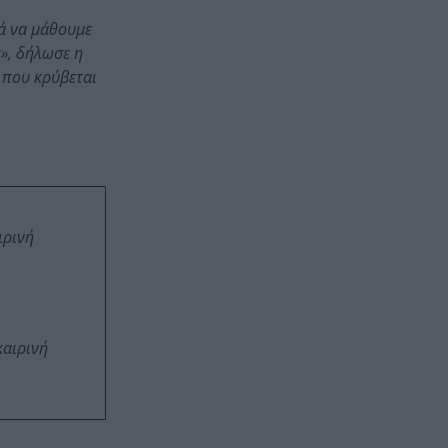
ά να μάθουμε
ς», δήλωσε η
α που κρύβεται
ιρινή
καιρινή