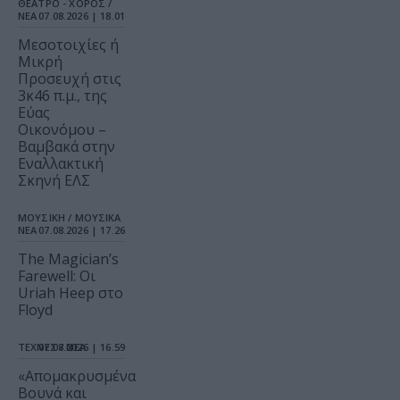
ΘΕΑΤΡΟ - ΧΟΡΟΣ /
ΝΕΑ
07.08.2026 | 18.01
Μεσοτοιχίες ή
Μικρή
Προσευχή στις
3κ46 π.μ., της
Εύας
Οικονόμου –
Βαμβακά στην
Εναλλακτική
Σκηνή ΕΛΣ
ΜΟΥΣΙΚΗ / ΜΟΥΣΙΚΑ
ΝΕΑ
07.08.2026 | 17.26
The Magician’s
Farewell: Οι
Uriah Heep στο
Floyd
ΤΕΧΝΕΣ / ΝΕΑ
07.08.2026 | 16.59
«Απομακρυσμένα
Βουνά και