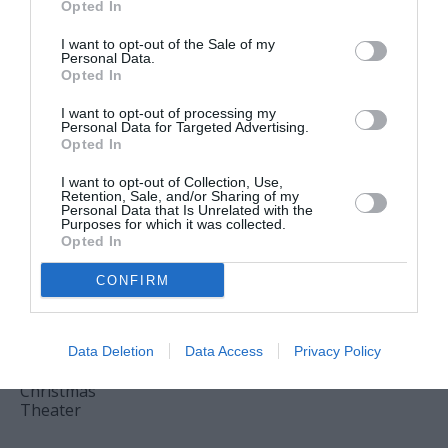
νύχτα
Opted In
μένει, του
I want to opt-out of the Sale of my
Θάνου
Personal Data.
Opted In
Αλεξανδρή
σε
I want to opt-out of processing my
σκηνοθεσία
Personal Data for Targeted Advertising.
Opted In
Αστέριου
Πελτέκη
I want to opt-out of Collection, Use,
στο Θέατρο
Retention, Sale, and/or Sharing of my
Personal Data that Is Unrelated with the
Ολύμπια
Purposes for which it was collected.
Opted In
ΜΟΥΣΙΚΗ / ΜΟΥΣΙΚΑ
CONFIRM
ΝΕΑ
07.08.2026 | 19.04
Mania The
Abba Tribute:
Μια μοναδική
Data Deletion
Data Access
Privacy Policy
συναυλία στο
Christmas
Theater