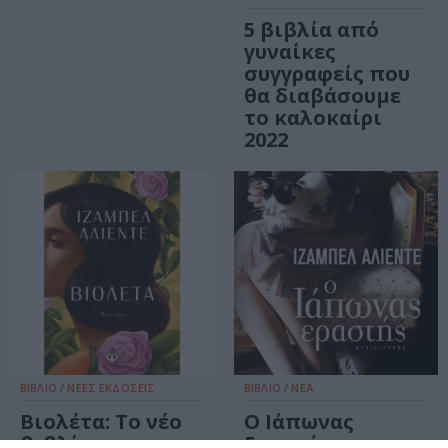
5 βιβλία από
γυναίκες
συγγραφείς που
θα διαβάσουμε
το καλοκαίρι
2022
ΒΙΒΛΙΟ / ΝΕΕΣ ΕΚΔΟΣΕΙΣ
ΒΙΒΛΙΟ / ΝΕΑ
Βιολέτα: Το νέο
Ο Ιάπωνας
βιβλίο της
Εραστής –