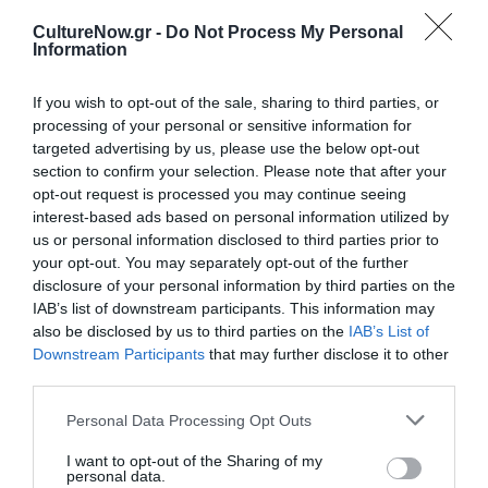
Ιζαμπέλ Αλιέντε
Ιζαμπέλ Αλιέντε
CultureNow.gr -
Do Not Process My Personal
από τις εκδόσεις
Information
Ψυχογιός
If you wish to opt-out of the sale, sharing to third parties, or
processing of your personal or sensitive information for
targeted advertising by us, please use the below opt-out
section to confirm your selection. Please note that after your
opt-out request is processed you may continue seeing
interest-based ads based on personal information utilized by
Τελευταία
us or personal information disclosed to third parties prior to
νέα
your opt-out. You may separately opt-out of the further
disclosure of your personal information by third parties on the
IAB’s list of downstream participants. This information may
also be disclosed by us to third parties on the
IAB’s List of
Downstream Participants
that may further disclose it to other
third parties.
ΘΕΑΤΡΟ - ΧΟΡΟΣ /
Personal Data Processing Opt Outs
ΝΕΑ
07.08.2026 | 20.02
I want to opt-out of the Sharing of my
Αυτή η
personal data.