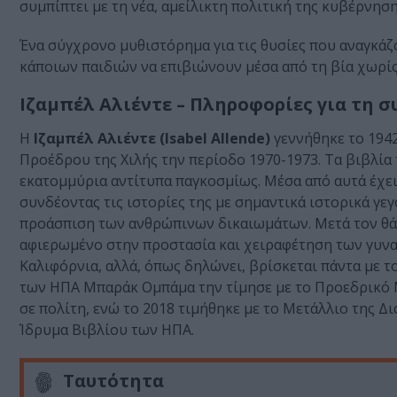
συμπίπτει με τη νέα, αμείλικτη πολιτική της κυβέρνησ
Ένα σύγχρονο μυθιστόρημα για τις θυσίες που αναγκάζο
κάποιων παιδιών να επιβιώνουν μέσα από τη βία χωρίς
Ιζαμπέλ Αλιέντε – Πληροφορίες για τη 
Η
Ιζαμπέλ Αλιέντε (Isabel Allende)
γεννήθηκε το 1942
Προέδρου της Χιλής την περίοδο 1970-1973. Τα βιβλία
εκατομμύρια αντίτυπα παγκοσμίως. Μέσα από αυτά έχει
συνδέοντας τις ιστορίες της με σημαντικά ιστορικά γεγ
προάσπιση των ανθρώπινων δικαιωμάτων. Μετά τον θάνα
αφιερωμένο στην προστασία και χειραφέτηση των γυναι
Καλιφόρνια, αλλά, όπως δηλώνει, βρίσκεται πάντα με το
των ΗΠΑ Μπαράκ Ομπάμα την τίμησε με το Προεδρικό Μ
σε πολίτη, ενώ το 2018 τιμήθηκε με το Μετάλλιο της Δ
Ίδρυμα Βιβλίου των ΗΠΑ.
Ταυτότητα