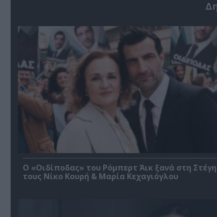
Δ
O «Οιδίποδας» του Ρόμπερτ Άικ ξανά στη Στέγη
τους Νίκο Κουρή & Μαρία Κεχαγιόγλου