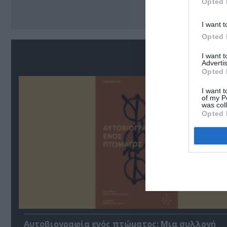
Opted 
I want t
Opted 
Σ
I want 
Advertis
Opted 
I want t
of my P
was col
Opted 
Αυτοβιογραφία ενός πτώματος: Μια συλλογή