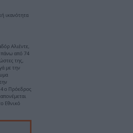
κή ικανότητα
αδόρ Αλιέντε,
 πάνω από 74
ώστες της,
γά με την
ρυμα
την
014 ο Πρόεδρος
 απονέμεται
το Εθνικό