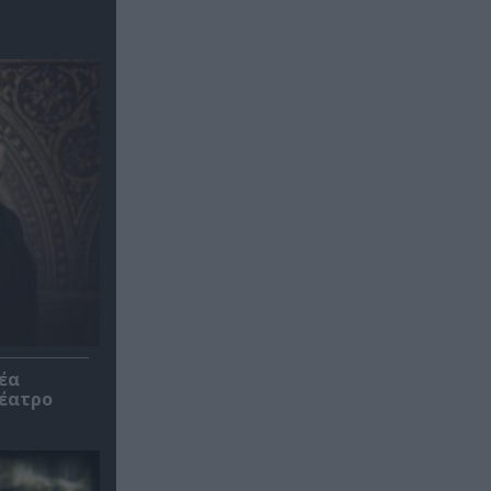
έα
θέατρο