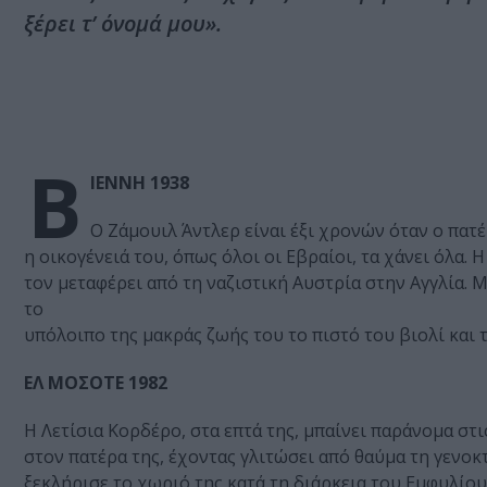
ξέρει τ’ όνομά μου».
Β
ΙΕΝΝΗ 1938
Ο Ζάμουιλ Άντλερ είναι έξι χρονών όταν ο πατ
η οικογένειά του, όπως όλοι οι Εβραίοι, τα χάνει όλα. 
τον μεταφέρει από τη ναζιστική Αυστρία στην Αγγλία. Μ
το
υπόλοιπο της μακράς ζωής του το πιστό του βιολί και 
ΕΛ ΜΟΣΟΤΕ 1982
Η Λετίσια Κορδέρο, στα επτά της, μπαίνει παράνομα στ
στον πατέρα της, έχοντας γλιτώσει από θαύμα τη γενοκ
ξεκλήρισε το χωριό της κατά τη διάρκεια του Εμφυλίου