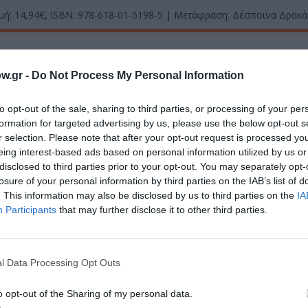
ιμή: 14,94€, ISBN: 978-618-01-5198-5 | Μετάφραση: Δέσποινα Δρακά
μάθετε πρώτοι όλες τις ειδήσεις
w.gr -
Do Not Process My Personal Information
ολιτισμό στο
Culturenow.gr
to opt-out of the sale, sharing to third parties, or processing of your per
r
Δες
formation for targeted advertising by us, please use the below opt-out s
r selection. Please note that after your opt-out request is processed y
eing interest-based ads based on personal information utilized by us or
disclosed to third parties prior to your opt-out. You may separately opt-
losure of your personal information by third parties on the IAB’s list of
ΦΕΙΣ
ΠΕΖΟΓΡΑΦΙΑ
. This information may also be disclosed by us to third parties on the
IA
Participants
that may further disclose it to other third parties.
νη και τον Πολιτισμό!
l Data Processing Opt Outs
o opt-out of the Sharing of my personal data.
λουθήστε το Culturenow.gr