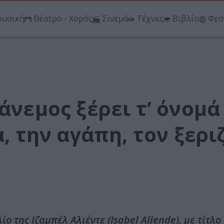
υσική
Θέατρο - Χορός
Σινεμά
Τέχνες
Βιβλίο
Φεσ
άνεμος ξέρει τ’ όνομά
α, την αγάπη, τον ξερ
ο της Ιζαμπέλ Αλιέντε (Isabel Allende), με τίτλο