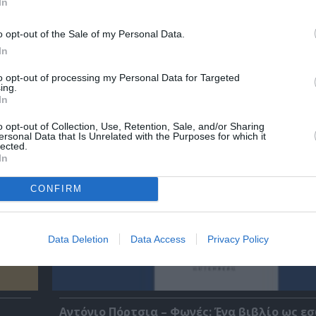
In
o opt-out of the Sale of my Personal Data.
In
χετικά Άρθρα
to opt-out of processing my Personal Data for Targeted
ing.
In
o opt-out of Collection, Use, Retention, Sale, and/or Sharing
ersonal Data that Is Unrelated with the Purposes for which it
lected.
In
CONFIRM
Data Deletion
Data Access
Privacy Policy
Αντόνιο Πόρτσια – Φωνές: Ένα βιβλίο ως ε