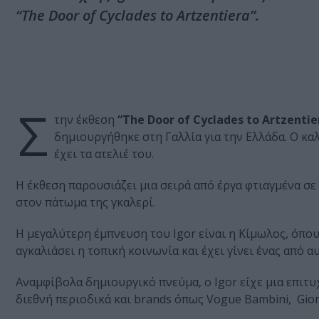
“The Door of Cyclades to Artzentiera”.
Σ
την έκθεση
“The Door of Cyclades to Artzentie
δημιουργήθηκε στη Γαλλία για την Ελλάδα. Ο κα
έχει τα ατελιέ του.
Η έκθεση παρουσιάζει μια σειρά από έργα φτιαγμένα σε 
στον πάτωμα της γκαλερί.
Η μεγαλύτερη έμπνευση του Igor είναι η Κίμωλος, όπου
αγκαλιάσει η τοπική κοινωνία και έχει γίνει ένας από
αυ
Α
ναμφίβολα δημιουργικό πνεύμα, ο Igor είχε μια επιτ
διεθνή περιοδικά και brands όπως Vogue Bambini,
Gior