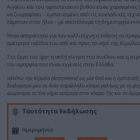
Αιγαίου και του ηφαιστειακού βυθού είναι
χ
αραγμένες 
να
ζωγραφίσει – εμπνευσμένο από τις κυκλαδικές τέχνες
λάμπουν στον ήλιο – με αποτέλεσμα τη
δημιουργία ενό
Ήταν απαραίτητο για τον καλλιτέχνη η έκθεση να πραγμ
αμέτρητα ταξίδια του από και προς το νησί της
Κιμώλου,
Στο έργο του Igor η απλή κίνηση του πινέλου και η σ
την ομορφία που είναι εγγενείς στην Ελλάδα.
«Βλέπω την Κίμωλο (Artzentiera) ως μία Θεά και η έμπνευσή
διαλογισμό μου σε έναν παράλληλο κόσμο γαλήνης με τη ψυχ
αιωρούμαι σε ένα νήμα ανάμεσα στον κόσμο Της και το όμορ
Ταυτότητα Εκδήλωσης
Ημερομηνία: