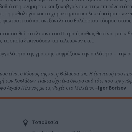
βαθιά στη μνήμη του και ξαναβγαίνουν στην επιφάνεια ότ
, τη μυθολογία και τα
χ
αρακτηριστικά λευκά κτίρια των 
ς φανταστικού και ανεξάντλητου θαλάσσιου κόσμου στους 
ατοποιηθεί στο λιμάνι του
Πειραιά, καθώς θα είναι μια ωδ
 τα οποία ξεκινούσαν και τελείωναν εκεί.
τρογγυλότητα της γραμμής εκφράζουν την απλότητα – την α
 μου είναι ο Κόσμος της και η Θάλασσα της. Η έμπνευσή μου πρ
ή των Κυκλάδων. Πάντα είχα ένα όνειρο από τότε που την γνώρ
φο Αιγαίο Πέλαγος με τις Ψυχές στο Μελτέμι»
. –
Igor Borisov
Τοποθεσία: