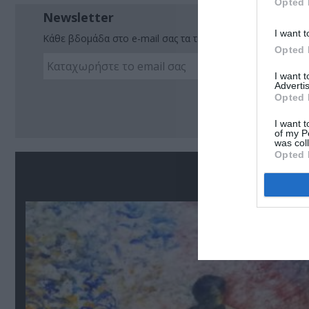
Opted 
Newsletter
I want t
Κάθε βδομάδα στο e-mail σας τα τελευταία νέα για την Τέχ
Opted 
I want 
Advertis
Ακο
Opted 
I want t
of my P
was col
Opted 
Σ