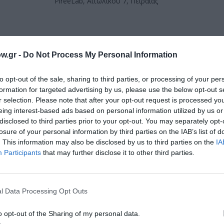
PireeLab, Αιτωλικου 7, Πειραιάς
w.gr -
Do Not Process My Personal Information
to opt-out of the sale, sharing to third parties, or processing of your per
formation for targeted advertising by us, please use the below opt-out s
μάθετε πρώτοι όλες τις ειδήσεις
r selection. Please note that after your opt-out request is processed y
eing interest-based ads based on personal information utilized by us or
ολιτισμό στο
Culturenow.gr
disclosed to third parties prior to your opt-out. You may separately opt-
losure of your personal information by third parties on the IAB’s list of
r
Δες
. This information may also be disclosed by us to third parties on the
IA
Participants
that may further disclose it to other third parties.
ΕΙΚΑΣΤΙΚΕΣ ΕΚΘΕΣΕΙΣ
ΕΚΘΕΣΗ ΖΩΓΡΑΦΙΚΗΣ
ΖΩΓΡΑΦΙΚΗ
l Data Processing Opt Outs
o opt-out of the Sharing of my personal data.