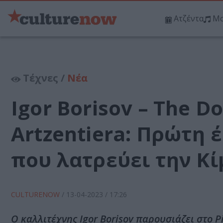
Ατζέντα
Μο
Τέχνες /
Νέα
Igor Borisov – The Do
Artzentiera: Πρώτη 
που λατρεύει την Κί
CULTURENOW
/
13-04-2023
/ 17:26
Ο καλλιτέχνης Igor Borisov παρουσιάζει στο P