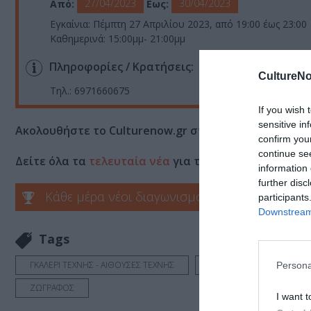
27/04/2023
30/04/2023
Από:
Εως:
Εγκαίνια: Πέμπτη 27 Απριλίου 2023, από 19:00 έως 23:00
Καθημερινά: 15:00μμ- 21:00μμ
Πληροφορίες / Κρατήσεις:
CultureNo
Τηλ.: 6971660675
If you wish 
sensitive in
Ακολουθήστε το Culturenow.gr στο
Google News
και 
confirm you
continue se
Δείτε όλα τα
τελευταία νέα
για την Τέχνη και τον Π
information 
further disc
Κάθε μέρα νέοι διαγωνισμοί στο Culturenow.g
participants
Downstream 
Tags
ΓΚΑΛΕΡΙ ΤΕΧΝΗΣ - ΑΙΘΟΥΣΕΣ ΤΕΧΝΗΣ
ΔΩΡΕΑΝ ΕΚΔΗΛΩΣΕΙΣ
Persona
ΖΩΓΡΑΦΟΣ
I want t