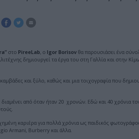
ra”
στο
PireeLab
, ο
Igor Borisov
θα παρουσιάσει ένα σύνο
λλιτέχνης δημιουργεί τα έργα του στη
Γαλλία και στην Κίμ
καμβάδες και ξύλο, καθώς και μια
τοιχογραφία που δημιο
 διαμένει από όταν ήταν 20
χ
ρονών. Εδώ και 40 χρόνια το
τούς.
υχημένη καριέρα για πολλά χρόνια
ως παιδικός φωτογράφος
gio Armani, Burberry και άλλα.