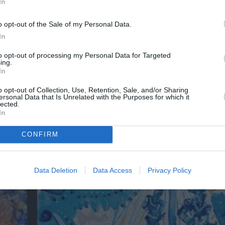
In
o opt-out of the Sale of my Personal Data.
νη και τον Πολιτισμό!
In
to opt-out of processing my Personal Data for Targeted
ing.
λουθήστε το Culturenow.gr
In
o opt-out of Collection, Use, Retention, Sale, and/or Sharing
ersonal Data that Is Unrelated with the Purposes for which it
lected.
In
χετικά Άρθρα
CONFIRM
Data Deletion
Data Access
Privacy Policy