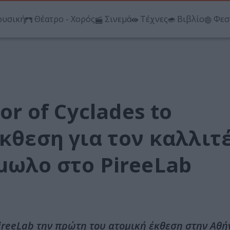
υσική
Θέατρο - Χορός
Σινεμά
Τέχνες
Βιβλίο
Φεσ
or of Cyclades to
έκθεση για τον καλλιτ
μωλο στο PireeLab
ireeLab την πρώτη του ατομική έκθεση στην Αθήν