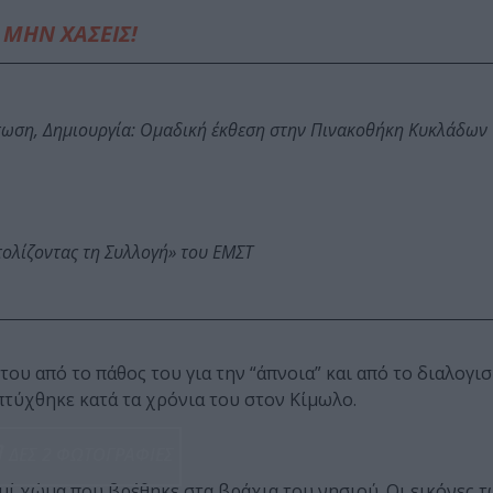
ΜΗΝ ΧΑΣΕΙΣ!
τωση, Δημιουργία: Ομαδική έκθεση στην Πινακοθήκη Κυκλάδων
τολίζοντας τη Συλλογή» του ΕΜΣΤ
του από το πάθος του για την
“άπνοια” και από το διαλογι
πτύχθηκε κατά τα χρόνια του στον Κίμωλο.
ΔΕΣ 2 ΦΩΤΟΓΡΑΦΙΕΣ
ημί χώμα που βρέθηκε στα βράχια
του νησιού. Οι εικόνες 