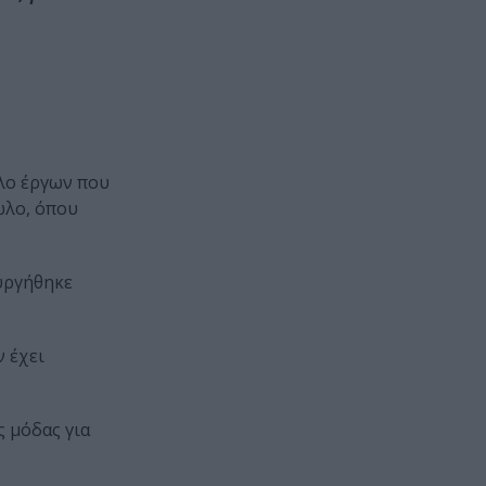
λο έργων που
ωλο, όπου
υργήθηκε
ν έχει
 μόδας για