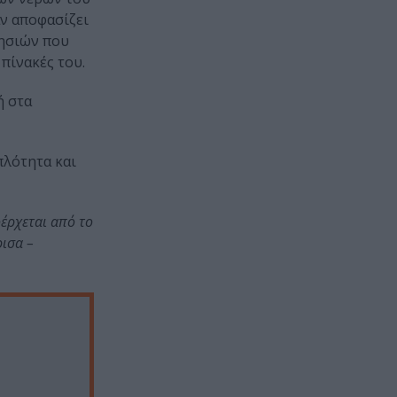
αν αποφασίζει
νησιών που
πίνακές του.
ή στα
πλότητα και
οέρχεται από το
ισα –