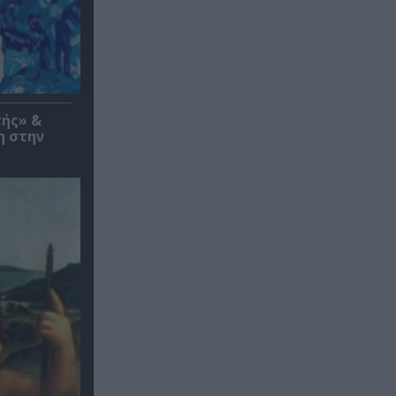
τής» &
η στην