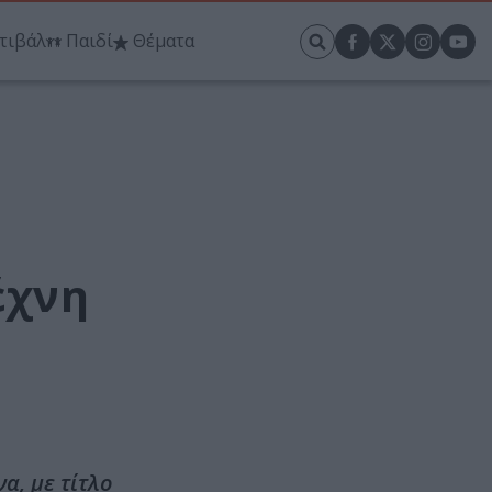
τιβάλ
Παιδί
Θέματα
έχνη
α, με τίτλο