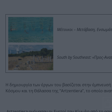
Μέτοικοι – Μετάβαση, Ενσωμά
South by Southeast: «Προς-Ανα
Η δημιουργία των έργων του βασίζεται στην έμπνευσή 
Κόσμου και τη Θάλασσα της “Artzentiera”, το
οποίο ανα
Artzentiera ονόμασαν οι Ενετοί την Κίμωλο από το ασ