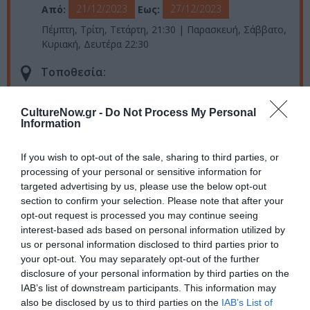
21/12/2023
27/12/2023
Από:
Εως:
Πέμπτη, Τρίτη, Τετάρτη, 21:30 | Παρασκευή, Σάββατο,
Κυριακή, Δευτέρα 22:30
Τοποθεσία:
Half Note Jazz Club, Τριβωνιανού 17, Μετς
CultureNow.gr -
Do Not Process My Personal
Information
Half Note Jazz Club
If you wish to opt-out of the sale, sharing to third parties, or
Eισιτήρια:
processing of your personal or sensitive information for
από 20€ [24/12: Υποχρεωτική η κατανάλωση φιάλης]
targeted advertising by us, please use the below opt-out
section to confirm your selection. Please note that after your
Πληροφορίες / Κρατήσεις:
opt-out request is processed you may continue seeing
interest-based ads based on personal information utilized by
Τηλ.: 210 9213310 |
halfnote
.
gr
us or personal information disclosed to third parties prior to
your opt-out. You may separately opt-out of the further
disclosure of your personal information by third parties on the
Ακολουθήστε το Culturenow.gr στο
Google News
και
IAB’s list of downstream participants. This information may
μάθετε πρώτοι όλες τις ειδήσεις
also be disclosed by us to third parties on the
IAB’s List of