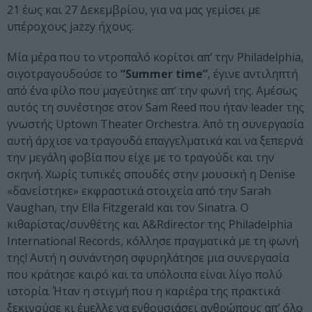
21 έως και 27 Δεκεμβρίου, για να μας γεμίσει με
υπέροχους jazzy ήχους.
Μία μέρα που το ντροπαλό κορίτσι απ’ την Philadelphia,
σιγοτραγουδούσε το
“Summer time”
, έγινε αντιληπτή
από ένα φίλο που μαγεύτηκε απ’ την φωνή της. Αμέσως
αυτός τη συνέστησε στον Sam Reed που ήταν leader της
γνωστής Uptown Theater Orchestra. Από τη συνεργασία
αυτή άρχισε να τραγουδά επαγγελματικά και να ξεπερνά
την μεγάλη φοβία που είχε με το τραγούδι και την
σκηνή. Χωρίς τυπικές σπουδές στην μουσική η Denise
«δανείστηκε» εκφραστικά στοιχεία από την Sarah
Vaughan, την Ella Fitzgerald και τον Sinatra. Ο
κιθαρίστας/συνθέτης και A&Rdirector της Philadelphia
International Records, κόλλησε πραγματικά με τη φωνή
της! Αυτή η συνάντηση σφυρηλάτησε μια συνεργασία
που κράτησε καιρό και τα υπόλοιπα είναι λίγο πολύ
ιστορία. Ήταν η στιγμή που η καριέρα της πρακτικά
ξεκινούσε κι έμελλε να ενθουσιάσει ανθρώπους απ’ όλο