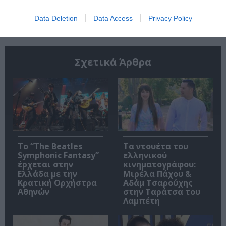
Ακολουθήστε το Culturenow.gr
Data Deletion
Data Access
Privacy Policy
Σχετικά Άρθρα
Το “The Beatles
Τα ντουέτα του
Symphonic Fantasy”
ελληνικού
έρχεται στην
κινηματογράφου:
Ελλάδα με την
Μιρέλα Πάχου &
Κρατική Ορχήστρα
Αδάμ Τσαρούχης
Αθηνών
στην Ταράτσα του
Λαμπέτη