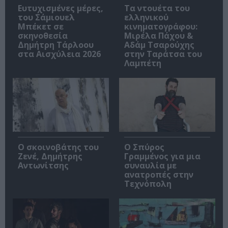
Ευτυχισμένες μέρες,
Τα ντουέτα του
του Σάμιουελ
ελληνικού
Μπέκετ σε
κινηματογράφου:
σκηνοθεσία
Μιρέλα Πάχου &
Δημήτρη Τάρλοου
Αδάμ Τσαρούχης
στα Αισχύλεια 2026
στην Ταράτσα του
Λαμπέτη
Ο σκοινοβάτης του
Ο Σπύρος
Ζενέ, Δημήτρης
Γραμμένος για μια
Αντωνίτσης
συναυλία με
ανατροπές στην
Τεχνόπολη