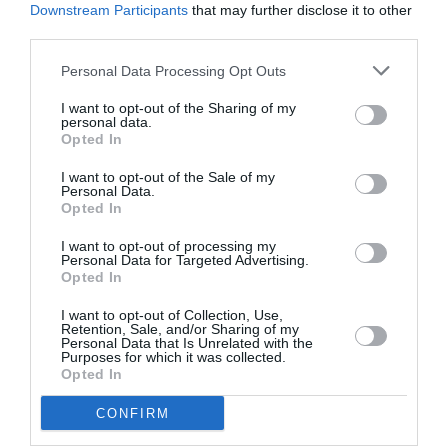
Downstream Participants
that may further disclose it to other
Δείτε όλα τα
τελευταία νέα
για την Τέχνη και τον
third parties.
Πολιτισμό στο
Culturenow.gr
Personal Data Processing Opt Outs
Νέοι Διαγωνισμοί
❯
I want to opt-out of the Sharing of my
personal data.
Opted In
Tags
I want to opt-out of the Sale of my
JAZZ - BLUES - ETHNIC
ΣΥΝΑΥΛΙΕΣ 2023
Personal Data.
Opted In
ΧΡΙΣΤΟΥΓΕΝΝΙΑΤΙΚΕΣ ΕΚΔΗΛΩΣΕΙΣ 2023–2024
I want to opt-out of processing my
Personal Data for Targeted Advertising.
Newsletter
Opted In
Κάθε βδομάδα στο e-mail σας τα τελευταία νέα για
I want to opt-out of Collection, Use,
την Τέχνη και τον Πολιτισμό!
Retention, Sale, and/or Sharing of my
Personal Data that Is Unrelated with the
Purposes for which it was collected.
Opted In
CONFIRM