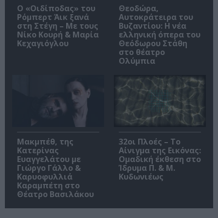
O «Οιδίποδας» του
Θεοδώρα,
Ρόμπερτ Άικ ξανά
Αυτοκράτειρα του
στη Στέγη – Με τους
Βυζαντίου: Η νέα
Νίκο Κουρή & Μαρία
ελληνική όπερα του
Κεχαγιόγλου
Θεόδωρου Στάθη
στο θέατρο
Ολύμπια
Μακμπέθ, της
32οι Πλοές – Το
Κατερίνας
Αίνιγμα της Εικόνας:
Ευαγγελάτου με
Ομαδική έκθεση στο
Γιώργο Γάλλο &
Ίδρυμα Π. & Μ.
Καρυοφυλλιά
Κυδωνιέως
Καραμπέτη στο
Θέατρο Βασιλάκου