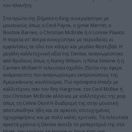
τον πλανήτη.
Στα πρώτα της βήματα η King συνεργάστηκε με
μουσικούς όπως ο Cecil Payne, ο Jymie Merritt, ο
Bootsie Barnes, ο Christian McBride ή ο Lonnie Plaxico.
Η πορεία στ’ άστρα συνεχίστηκε με περιοδείες κι
εμφανίσεις σε όλο τον κόσμο και μεγάλα Φεστιβάλ. Η
μεγάλη καλλιτεχνική αξία της Denise, αναγνωρίστηκε
από θρύλους όπως η Nancy Wilson, η Nina Simone ή η
Carmen McRae! Η τελευταία σχεδόν 25ετία την έφερε
ανάμεσα στις πιο αναγνωρίσιμες εκπροσώπους της
Αμερικάνικης κουλτούρας. Πιο πρόσφατα έπαιξε με
καλλιτέχνες σαν τον Roy Hargrove, τον Cecil McBee ή
τον Christian McBride αλλά και με καλλιτέχνες της pop
όπως τη Celine Dion! Η διαδρομή της στην μουσική
αποτυπώθηκε ήδη και σε αρκετές επιτυχημένες
ηχογραφήσεις και με πολύ καλές κριτικές. Τα τελευταία
αρκετά χρόνια η Denise άνοιξε το ρεπερτόριό της στα
blues, την soul και τα boogie κι έγινε έτσι μια