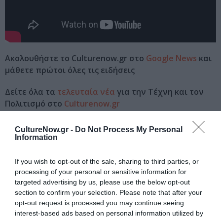
Ακολουθήστε το Culturenow.gr στο
Google News
και
μάθετε πρώτοι όλες τις ειδήσεις
Δείτε όλα τα
τελευταία νέα
για την Τέχνη και τον
Πολιτισμό στο
Culturenow.gr
Νέοι Διαγωνισμοί
❯
CultureNow.gr -
Do Not Process My Personal
Information
Tags
If you wish to opt-out of the sale, sharing to third parties, or
processing of your personal or sensitive information for
ΕΚΔΟΣΕΙΣ ΜΙΚΡΗ ΑΡΚΤΟΣ
targeted advertising by us, please use the below opt-out
ΕΝΤΕΧΝΟ - ΛΑΪΚΟ - ΠΑΡΑΔΟΣΙΑΚΗ
section to confirm your selection. Please note that after your
opt-out request is processed you may continue seeing
ΠΑΡΑΣΚΕΥΑΣ ΚΑΡΑΣΟΥΛΟΣ
interest-based ads based on personal information utilized by