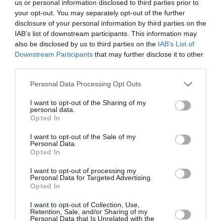
us or personal information disclosed to third parties prior to
Newsletter
your opt-out. You may separately opt-out of the further
disclosure of your personal information by third parties on the
Κάθε βδομάδα στο e-mail σας τα τελευταία νέα για
IAB’s list of downstream participants. This information may
την Τέχνη και τον Πολιτισμό!
also be disclosed by us to third parties on the
IAB’s List of
Downstream Participants
that may further disclose it to other
third parties.
Personal Data Processing Opt Outs
Ακολουθήστε το Culturenow.gr
I want to opt-out of the Sharing of my
personal data.
Opted In
I want to opt-out of the Sale of my
Personal Data.
Opted In
Σχετικά Άρθρα
I want to opt-out of processing my
Personal Data for Targeted Advertising.
Opted In
I want to opt-out of Collection, Use,
Retention, Sale, and/or Sharing of my
Personal Data that Is Unrelated with the