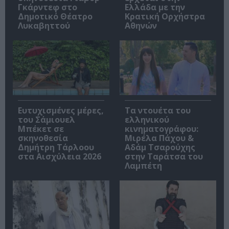
Γκάρντεφ στο
Ελλάδα με την
Δημοτικό Θέατρο
Κρατική Ορχήστρα
Λυκαβηττού
Αθηνών
Ευτυχισμένες μέρες,
Τα ντουέτα του
του Σάμιουελ
ελληνικού
Μπέκετ σε
κινηματογράφου:
σκηνοθεσία
Μιρέλα Πάχου &
Δημήτρη Τάρλοου
Αδάμ Τσαρούχης
στα Αισχύλεια 2026
στην Ταράτσα του
Λαμπέτη