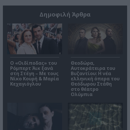
Δημοφιλή Άρθρα
O «Οιδίποδας» του
Θεοδώρα,
Ρόμπερτ Άικ ξανά
Αυτοκράτειρα του
στη Στέγη – Με τους
Βυζαντίου: Η νέα
Νίκο Κουρή & Μαρία
ελληνική όπερα του
Κεχαγιόγλου
Θεόδωρου Στάθη
στο θέατρο
Ολύμπια