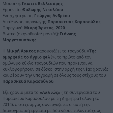
Μουσική:
Γκωτιέ Βελλισάρης
Ερμηνεία:
Θοδωρής Νικολάου
Ενορχήστρωση:
Γιώργος Ανδρέου
Διεύθυνση παραγωγής:
Παρασκευάς Καρασούλος
Παραγωγή:
Μικρή Άρκτος, 2020
Βίντεο (σκηνοθεσία/ μοντάζ):
Γιάννης
Μαργετουσάκης
Η
Μικρή Άρκτος
παρουσιάζει το τραγούδι
«Της
ομορφιάς το άγριο φιλί»,
το πρώτο από τον
ομώνυμο κύκλο τραγουδιών που πρόκειται να
κυκλοφορήσουν σε δίσκο, στην αρχή της νέας χρονιάς
και φέρουν την υπογραφή σε όλους τους στίχους του
Παρασκευά Καρασούλου
.
Έξι χρόνια μετά το
«Αλλιώς»
( τη συνεργασία του
Παρασκευά Καρασούλου με τη Δήμητρα Γαλάνη το
2014), ο στιχουργός συνεργάζεται σ’ αυτή την
δισκογραφική εργασία με δύο νέους ταλαντούχους