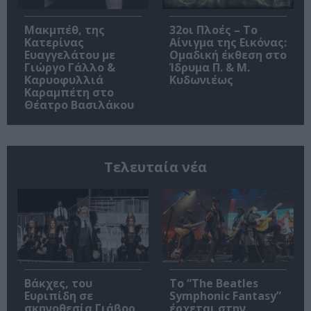
Μακμπέθ, της
32οι Πλοές – Το
Κατερίνας
Αίνιγμα της Εικόνας:
Ευαγγελάτου με
Ομαδική έκθεση στο
Γιώργο Γάλλο &
Ίδρυμα Π. & Μ.
Καρυοφυλλιά
Κυδωνιέως
Καραμπέτη στο
Θέατρο Βασιλάκου
Τελευταία νέα
Βάκχες, του
Το “The Beatles
Ευριπίδη σε
Symphonic Fantasy”
σκηνοθεσία Γιάβορ
έρχεται στην