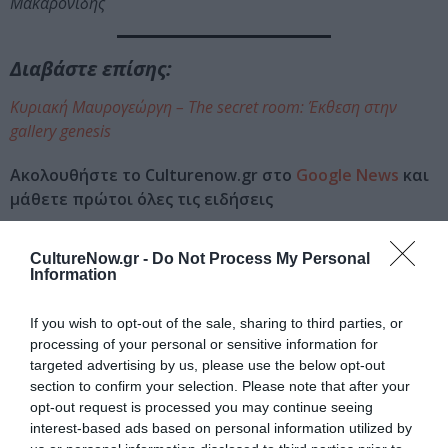
Μακαρονίδης
Διαβάστε επίσης:
Κυριακή Μαυρογεώργη – The secret room: Έκθεση στην
gallery genesis
Ακολουθήστε το Culturenow.gr στο
Google News
και
μάθετε πρώτοι όλες τις ειδήσεις
Δείτε όλα τα
τελευταία νέα
για την Τέχνη και τον
CultureNow.gr -
Do Not Process My Personal
Πολιτισμό στο
Culturenow.gr
Information
Νέοι Διαγωνισμοί
❯
If you wish to opt-out of the sale, sharing to third parties, or
processing of your personal or sensitive information for
Tags
targeted advertising by us, please use the below opt-out
section to confirm your selection. Please note that after your
ΓΛΥΠΤΙΚΗ - ΧΑΡΑΚΤΙΚΗ
ΕΙΚΑΣΤΙΚΕΣ ΕΚΘΕΣΕΙΣ
opt-out request is processed you may continue seeing
interest-based ads based on personal information utilized by