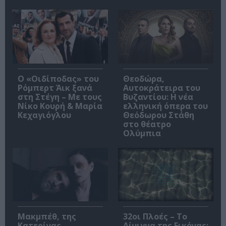
O «Οιδίποδας» του
Θεοδώρα,
Ρόμπερτ Άικ ξανά
Αυτοκράτειρα του
στη Στέγη – Με τους
Βυζαντίου: Η νέα
Νίκο Κουρή & Μαρία
ελληνική όπερα του
Κεχαγιόγλου
Θεόδωρου Στάθη
στο θέατρο
Ολύμπια
Μακμπέθ, της
32οι Πλοές – Το
Κατερίνας
Αίνιγμα της Εικόνας: