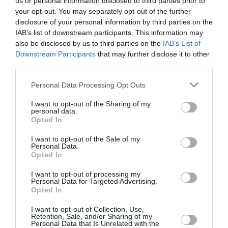
us or personal information disclosed to third parties prior to
Newsletter
your opt-out. You may separately opt-out of the further
disclosure of your personal information by third parties on the
Κάθε βδομάδα στο e-mail σας τα τελευταία νέα για
IAB’s list of downstream participants. This information may
την Τέχνη και τον Πολιτισμό!
also be disclosed by us to third parties on the
IAB’s List of
Downstream Participants
that may further disclose it to other
third parties.
Personal Data Processing Opt Outs
Ακολουθήστε το Culturenow.gr
I want to opt-out of the Sharing of my
personal data.
Opted In
I want to opt-out of the Sale of my
Personal Data.
Opted In
Σχετικά Video
I want to opt-out of processing my
Personal Data for Targeted Advertising.
Γιάννης Αδαμάκης:
Opted In
Υπάρχει ένα
στοιχείο έντονης
I want to opt-out of Collection, Use,
Retention, Sale, and/or Sharing of my
αφηγηματικότητας
Personal Data that Is Unrelated with the
στα έργα της