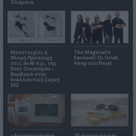
Ολύμπια
Μεσοτοιχίες ή
The Magician’s
Μικρή Προσευχή
Farewell: Οι Uriah
στις 3κ46 π.μ., της
Heep στο Floyd
Εύας Οικονόμου –
Βαμβακά στην
Εναλλακτική Σκηνή
ΕΛΣ
«Απομακρυσμένα
25 αναγνωστικές