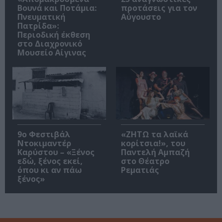
Βουνά και Ποτάμια:
προτάσεις για τον
Πνευματική
Αύγουστο
Πατρίδα»:
Περιοδική έκθεση
στο Διαχρονικό
Μουσείο Αίγινας
9ο Φεστιβάλ
«ΖΗΤΩ τα λαϊκά
Ντοκιμαντέρ
κορίτσια!», του
Καρύστου – «Ξένος
Παντελή Αμπαζή
εδώ, ξένος εκεί,
στο Θέατρο
όπου κι αν πάω
Ρεματιάς
ξένος»