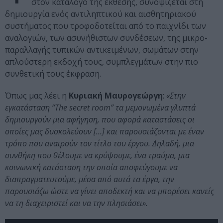
στον κατάλογο της έκθεσης, συνοψίζεται στη
δημιουργία ενός αντιληπτικού και αισθητηριακού
συστήματος που τροφοδοτείται από το παιχνίδι των
αναλογιών, των ασυνήθιστων συνδέσεων, της μικρο-
παραλλαγής τυπικών αντικειμένων, σωμάτων στην
απλούστερη εκδοχή τους, συμπλεγμάτων στην πιο
συνθετική τους έκφραση.
Όπως μας λέει η
Κυριακή Μαυρογεώργη
:
«Στην
εγκατάσταση “The secret room” τα μεμονωμένα γλυπτά
δημιουργούν μια αφήγηση, που αφορά καταστάσεις οι
οποίες μας δυσκολεύουν […] και παρουσιάζονται με έναν
τρόπο που αναιρούν τον τίτλο του έργου. Δηλαδή, μια
συνθήκη που θέλουμε να κρύψουμε, ένα τραύμα, μια
κοινωνική κατάσταση την οποία αποφεύγουμε να
διαπραγματευτούμε, μέσα από αυτά τα έργα, την
παρουσιάζω ώστε να γίνει αποδεκτή και να μπορέσει κανείς
να τη διαχειριστεί και να την πλησιάσει».