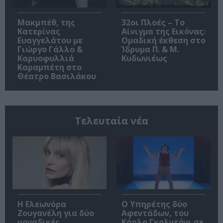
Μακμπέθ, της
32οι Πλοές – Το
Κατερίνας
Αίνιγμα της Εικόνας:
Ευαγγελάτου με
Ομαδική έκθεση στο
Γιώργο Γάλλο &
Ίδρυμα Π. & Μ.
Καρυοφυλλιά
Κυδωνιέως
Καραμπέτη στο
Θέατρο Βασιλάκου
Τελευταία νέα
Η Ελεωνόρα
Ο Υπηρέτης δύο
Ζουγανέλη για δύο
Αφεντάδων, του
μοναδικές
Κάρλο Γκολντόνι σε