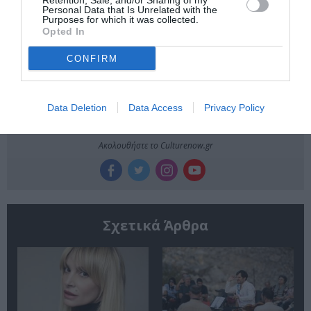
Retention, Sale, and/or Sharing of my
Personal Data that Is Unrelated with the
Newsletter
Purposes for which it was collected.
Opted In
Κάθε βδομάδα στο e-mail σας τα τελευταία νέα για
την Τέχνη και τον Πολιτισμό!
CONFIRM
Data Deletion
Data Access
Privacy Policy
Ακολουθήστε το Culturenow.gr
Σχετικά Άρθρα