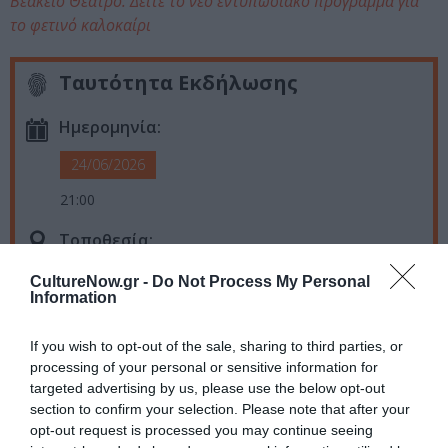
Βεάκειο Θέατρο: Δείτε το νέο εντυπωσιακό πρόγραμμα για
το φετινό καλοκαίρι
Ταυτότητα Εκδήλωσης
Ημερομηνία:
24/06/2026
21:00
Τοποθεσία:
Βεάκειο Θέατρο Πειραιά, Ηρακλείου 13, Πειραιάς
CultureNow.gr -
Do Not Process My Personal
Information
Βεάκειο Θέατρο
If you wish to opt-out of the sale, sharing to third parties, or
Eισιτήρια:
processing of your personal or sensitive information for
targeted advertising by us, please use the below opt-out
Προπώληση: 18€
section to confirm your selection. Please note that after your
opt-out request is processed you may continue seeing
Πληροφορίες / Κρατήσεις: