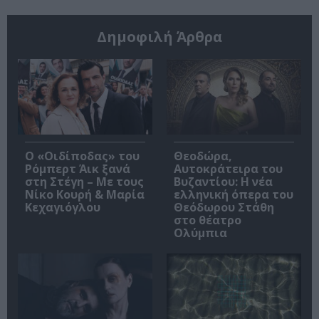
Δημοφιλή Άρθρα
O «Οιδίποδας» του
Θεοδώρα,
Ρόμπερτ Άικ ξανά
Αυτοκράτειρα του
στη Στέγη – Με τους
Βυζαντίου: Η νέα
Νίκο Κουρή & Μαρία
ελληνική όπερα του
Κεχαγιόγλου
Θεόδωρου Στάθη
στο θέατρο
Ολύμπια