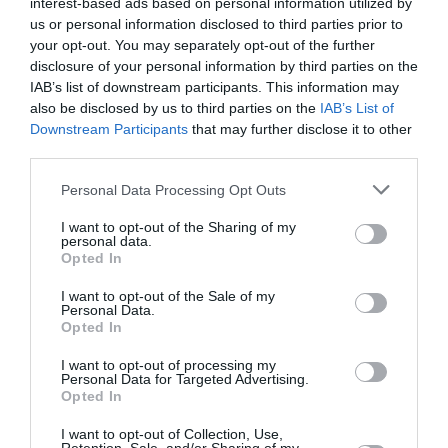
interest-based ads based on personal information utilized by
us or personal information disclosed to third parties prior to
veakeiotheatre.gr
your opt-out. You may separately opt-out of the further
disclosure of your personal information by third parties on the
Ακολουθήστε το Culturenow.gr στο
Google News
και
IAB’s list of downstream participants. This information may
μάθετε πρώτοι όλες τις ειδήσεις
also be disclosed by us to third parties on the
IAB’s List of
Downstream Participants
that may further disclose it to other
third parties.
Δείτε όλα τα
τελευταία νέα
για την Τέχνη και τον
Πολιτισμό στο
Culturenow.gr
Personal Data Processing Opt Outs
Νέοι Διαγωνισμοί
❯
I want to opt-out of the Sharing of my
personal data.
Opted In
Tags
I want to opt-out of the Sale of my
Personal Data.
ΕΛΕΩΝΟΡΑ ΖΟΥΓΑΝΕΛΗ
ΕΝΤΕΧΝΟ - ΛΑΪΚΟ - ΠΑΡΑΔΟΣΙΑΚΗ
Opted In
ΚΑΛΟΚΑΙΡΙΝΕΣ ΣΥΝΑΥΛΙΕΣ
I want to opt-out of processing my
Personal Data for Targeted Advertising.
ΠΕΡΙΟΔΕΙΕΣ ΕΛΛΗΝΩΝ ΚΑΛΛΙΤΕΧΝΩΝ – ΚΑΛΟΚΑΙΡΙ 2026
Opted In
ΣΥΝΑΥΛΙΕΣ 2026
I want to opt-out of Collection, Use,