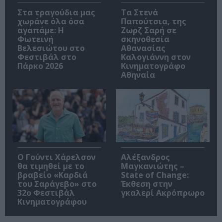
Στα τραγούδια μας
Τα Στενά
χωράνε όλα όσα
Παπούτσια, της
αγαπάμε: Η
Ζωρζ Σαρή σε
Φωτεινή
σκηνοθεσία
Βελεσιώτου στο
Αθανασίας
Φεστιβάλ στο
Καλογιάννη στον
Πάρκο 2026
Κινηματογράφο
Αθηναία
Ο Γούντι Χάρελσον
Αλέξανδρος
θα τιμηθεί με το
Μαγκανιώτης –
βραβείο «Καρδιά
State of Change:
του Σαράγεβο» στο
Έκθεση στην
32ο Φεστιβάλ
γκαλερί Ακρόπρωρο
Κινηματογράφου