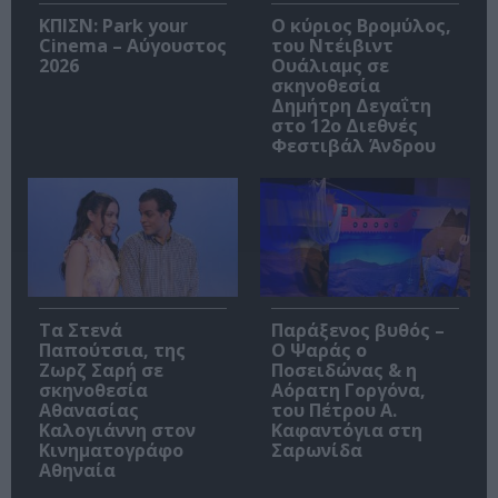
ΚΠΙΣΝ: Park your
O κύριος Βρομύλος,
Cinema – Αύγουστος
του Ντέιβιντ
2026
Ουάλιαμς σε
σκηνοθεσία
Δημήτρη Δεγαΐτη
στο 12ο Διεθνές
Φεστιβάλ Άνδρου
Τα Στενά
Παράξενος βυθός –
Παπούτσια, της
Ο Ψαράς ο
Ζωρζ Σαρή σε
Ποσειδώνας & η
σκηνοθεσία
Αόρατη Γοργόνα,
Αθανασίας
του Πέτρου Α.
Καλογιάννη στον
Καφαντόγια στη
Κινηματογράφο
Σαρωνίδα
Αθηναία