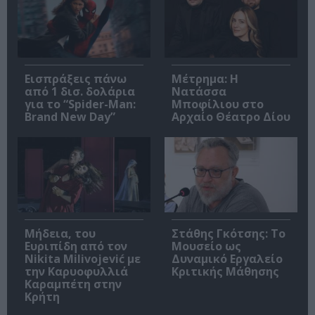
Εισπράξεις πάνω
Μέτρημα: Η
από 1 δισ. δολάρια
Νατάσσα
για το “Spider-Man:
Μποφίλιου στο
Brand New Day”
Αρχαίο Θέατρο Δίου
Μήδεια, του
Στάθης Γκότσης: Το
Ευριπίδη από τον
Μουσείο ως
Nikita Milivojević με
Δυναμικό Εργαλείο
την Καρυοφυλλιά
Κριτικής Μάθησης
Καραμπέτη στην
Κρήτη