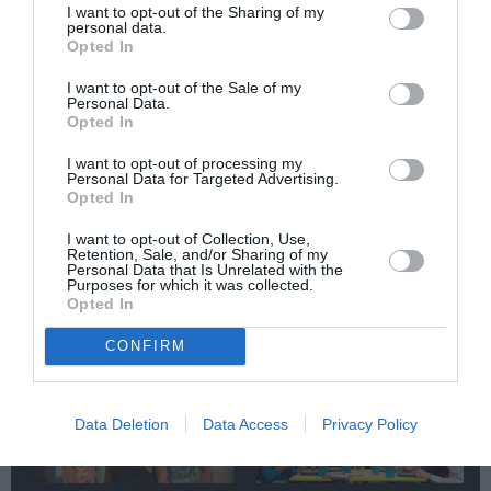
Newsletter
I want to opt-out of the Sharing of my
personal data.
Κάθε βδομάδα στο e-mail σας τα τελευταία νέα για
Opted In
την Τέχνη και τον Πολιτισμό!
I want to opt-out of the Sale of my
Personal Data.
Opted In
I want to opt-out of processing my
Personal Data for Targeted Advertising.
Opted In
Ακολουθήστε το Culturenow.gr
I want to opt-out of Collection, Use,
Retention, Sale, and/or Sharing of my
Personal Data that Is Unrelated with the
Purposes for which it was collected.
Opted In
Σχετικά Άρθρα
CONFIRM
Data Deletion
Data Access
Privacy Policy