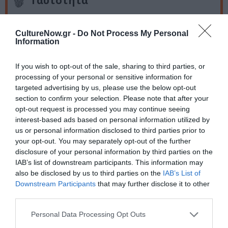
Ταυτότητα
Πληροφορίες έκδοσης:
Ηλικία: Από 8 ετών, Σχήμα: 14 x
CultureNow.gr -
Do Not Process My Personal
20,5, Σελίδες: 64, ISBN: 978-618-03-0703-0, Τιμή: 7,70 €,
Information
2016
If you wish to opt-out of the sale, sharing to third parties, or
processing of your personal or sensitive information for
Ακολουθήστε το Culturenow.gr στο
Google News
και
targeted advertising by us, please use the below opt-out
μάθετε πρώτοι όλες τις ειδήσεις
section to confirm your selection. Please note that after your
opt-out request is processed you may continue seeing
Δείτε όλα τα
τελευταία νέα
για την Τέχνη και τον
interest-based ads based on personal information utilized by
Πολιτισμό στο
Culturenow.gr
us or personal information disclosed to third parties prior to
your opt-out. You may separately opt-out of the further
disclosure of your personal information by third parties on the
Νέοι Διαγωνισμοί
❯
IAB’s list of downstream participants. This information may
also be disclosed by us to third parties on the
IAB’s List of
Tags
Downstream Participants
that may further disclose it to other
third parties.
ΕΚΔΟΣΕΙΣ ΜΕΤΑΙΧΜΙΟ
Personal Data Processing Opt Outs