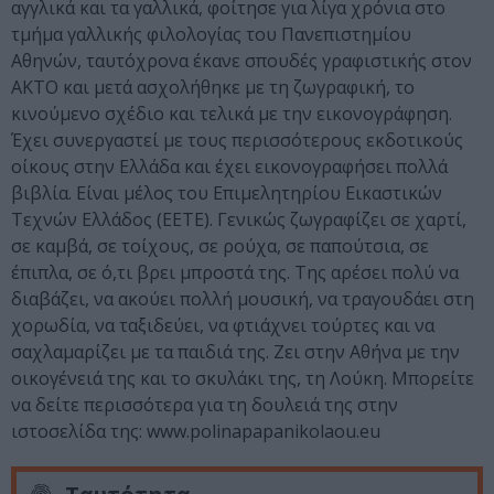
αγγλικά και τα γαλλικά, φοίτησε για λίγα χρόνια στο
τμήμα γαλλικής φιλολογίας του Πανεπιστημίου
Αθηνών, ταυτόχρονα έκανε σπουδές γραφιστικής στον
ΑΚΤΟ και μετά ασχολήθηκε με τη ζωγραφική, το
κινούμενο σχέδιο και τελικά με την εικονογράφηση.
Έχει συνεργαστεί με τους περισσότερους εκδοτικούς
οίκους στην Ελλάδα και έχει εικονογραφήσει πολλά
βιβλία. Είναι μέλος του Επιμελητηρίου Εικαστικών
Τεχνών Ελλάδος (ΕΕΤΕ). Γενικώς ζωγραφίζει σε χαρτί,
σε καμβά, σε τοίχους, σε ρούχα, σε παπούτσια, σε
έπιπλα, σε ό,τι βρει μπροστά της. Της αρέσει πολύ να
διαβάζει, να ακούει πολλή μουσική, να τραγουδάει στη
χορωδία, να ταξιδεύει, να φτιάχνει τούρτες και να
σαχλαμαρίζει με τα παιδιά της. Ζει στην Αθήνα με την
οικογένειά της και το σκυλάκι της, τη Λούκη. Μπορείτε
να δείτε περισσότερα για τη δουλειά της στην
ιστοσελίδα της: www.polinapapanikolaou.eu