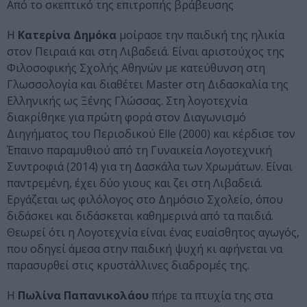
Από το σκεπτικό της επιτροπής βράβευσης
Η
Κατερίνα Δημόκα
μοίρασε την παιδική της ηλικία
στον Πειραιά και στη Λιβαδειά. Είναι αριστούχος της
Φιλοσοφικής Σχολής Αθηνών με κατεύθυνση στη
Γλωσσολογία και διαθέτει Master στη Διδασκαλία της
Ελληνικής ως Ξένης Γλώσσας. Στη λογοτεχνία
διακρίθηκε για πρώτη φορά στον Διαγωνισμό
Διηγήματος του Περιοδικού Elle (2000) και κέρδισε τον
Έπαινο παραμυθιού από τη Γυναικεία Λογοτεχνική
Συντροφιά (2014) για τη Δασκάλα των Χρωμάτων. Είναι
παντρεμένη, έχει δύο γιους και ζει στη Λιβαδειά.
Εργάζεται ως φιλόλογος στο Δημόσιο Σχολείο, όπου
διδάσκει και διδάσκεται καθημερινά από τα παιδιά.
Θεωρεί ότι η Λογοτεχνία είναι ένας ευαίσθητος αγωγός,
που οδηγεί άμεσα στην παιδική ψυχή κι αφήνεται να
παρασυρθεί στις κρυστάλλινες διαδρομές της.
Η
Πωλίνα Παπανικολάου
πήρε τα πτυχία της στα