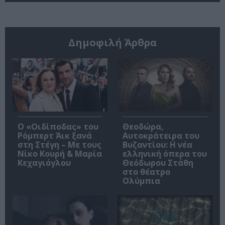
Δημοφιλή Άρθρα
O «Οιδίποδας» του
Θεοδώρα,
Ρόμπερτ Άικ ξανά
Αυτοκράτειρα του
στη Στέγη – Με τους
Βυζαντίου: Η νέα
Νίκο Κουρή & Μαρία
ελληνική όπερα του
Κεχαγιόγλου
Θεόδωρου Στάθη
στο θέατρο
Ολύμπια