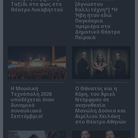
Ταξίδι στο φως στο
[Αγνώστου
Θέατρο Λυκαβηττού
Καλλιτέχνη*] *Η
Ήβη ήταν εδώ:
Παγκόσμια
πρεμιέρα στο
Δημοτικό Θέατρο
Πειραιά
Η Μουσική
Ο Θάνατος και η
Τεχνόπολη 2026
Κόρη, του Άριελ
υποδέχεται έναν
Ντόρφμαν σε
δυναμικό
σκηνοθεσία
συναυλιακό
Μανώλη Δούνια και
Σεπτέμβριο!
Αιμίλιου Χειλάκη
στο Θέατρο Αθηνών