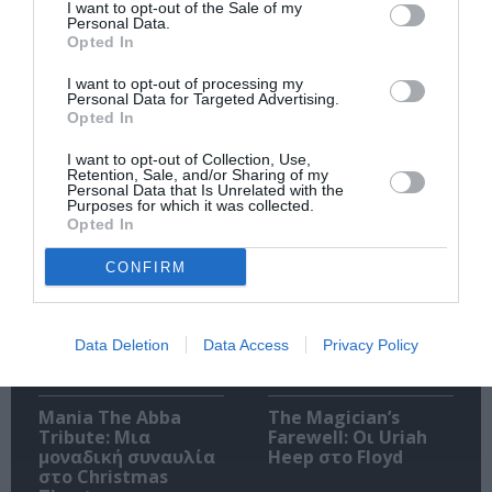
I want to opt-out of the Sale of my
Personal Data.
Opted In
I want to opt-out of processing my
Personal Data for Targeted Advertising.
Ακολουθήστε το Culturenow.gr
Opted In
I want to opt-out of Collection, Use,
Retention, Sale, and/or Sharing of my
Personal Data that Is Unrelated with the
Purposes for which it was collected.
Opted In
Σχετικά Άρθρα
CONFIRM
Data Deletion
Data Access
Privacy Policy
Mania The Abba
The Magician’s
Tribute: Μια
Farewell: Οι Uriah
μοναδική συναυλία
Heep στο Floyd
στο Christmas