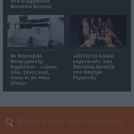
στο Διαχρονικό
Μουσείο Αίγινας
9ο Φεστιβάλ
«ΖΗΤΩ τα λαϊκά
Ντοκιμαντέρ
κορίτσια!», του
Καρύστου – «Ξένος
Παντελή Αμπαζή
εδώ, ξένος εκεί,
στο Θέατρο
όπου κι αν πάω
Ρεματιάς
ξένος»