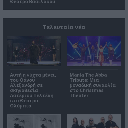
Θέατρο Βασιλάκου
Τελευταία νέα
Αυτή η νύχτα μένει,
Mania The Abba
του Θάνου
Tribute: Μια
Αλεξανδρή σε
μοναδική συναυλία
σκηνοθεσία
στο Christmas
Αστέριου Πελτέκη
Theater
στο Θέατρο
Ολύμπια