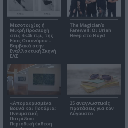
Μεσοτοιχίες ή
The Magician’s
Μικρή Προσευχή
Farewell: Οι Uriah
στις 3κ46 π.μ., της
Heep στο Floyd
Εύας Οικονόμου –
Βαμβακά στην
Εναλλακτική Σκηνή
ΕΛΣ
«Απομακρυσμένα
25 αναγνωστικές
Βουνά και Ποτάμια:
προτάσεις για τον
Πνευματική
Αύγουστο
Πατρίδα»:
Περιοδική έκθεση