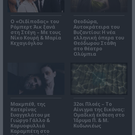
O «Οιδίποδας» του
Θεοδώρα,
Ρόμπερτ Άικ ξανά
Αυτοκράτειρα του
στη Στέγη – Με τους
Βυζαντίου: Η νέα
Νίκο Κουρή & Μαρία
ελληνική όπερα του
Κεχαγιόγλου
Θεόδωρου Στάθη
στο θέατρο
Ολύμπια
Μακμπέθ, της
32οι Πλοές – Το
Κατερίνας
Αίνιγμα της Εικόνας:
Ευαγγελάτου με
Ομαδική έκθεση στο
Γιώργο Γάλλο &
Ίδρυμα Π. & Μ.
Καρυοφυλλιά
Κυδωνιέως
Καραμπέτη στο