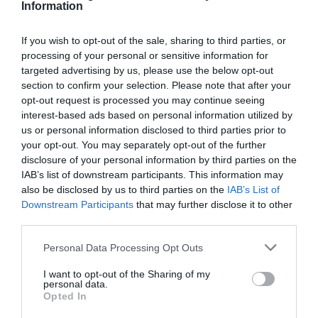
Information
Δείτε όλα τα
τελευταία νέα
για την Τέχνη και τον
If you wish to opt-out of the sale, sharing to third parties, or
Πολιτισμό στο
Culturenow.gr
processing of your personal or sensitive information for
targeted advertising by us, please use the below opt-out
Νέοι Διαγωνισμοί
❯
section to confirm your selection. Please note that after your
opt-out request is processed you may continue seeing
interest-based ads based on personal information utilized by
Tags
us or personal information disclosed to third parties prior to
your opt-out. You may separately opt-out of the further
ΓΛΥΚΕΡΙΑ
ΕΝΤΕΧΝΟ - ΛΑΪΚΟ - ΠΑΡΑΔΟΣΙΑΚΗ
disclosure of your personal information by third parties on the
ΚΑΛΟΚΑΙΡΙΝΑ ΦΕΣΤΙΒΑΛ
ΚΑΛΟΚΑΙΡΙΝΕΣ ΣΥΝΑΥΛΙΕΣ
IAB’s list of downstream participants. This information may
also be disclosed by us to third parties on the
IAB’s List of
ΜΕΛΙΝΑ ΑΣΛΑΝΙΔΟΥ
ΣΥΝΑΥΛΙΕΣ 2019
Downstream Participants
that may further disclose it to other
ΦΕΣΤΙΒΑΛ ΜΟΝΗΣ ΛΑΖΑΡΙΣΤΩΝ
third parties.
Personal Data Processing Opt Outs
Newsletter
I want to opt-out of the Sharing of my
Κάθε βδομάδα στο e-mail σας τα τελευταία νέα για
personal data.
την Τέχνη και τον Πολιτισμό!
Opted In