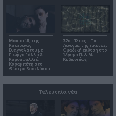
Μακμπέθ, της
32οι Πλοές – Το
Κατερίνας
Αίνιγμα της Εικόνας:
Ευαγγελάτου με
Ομαδική έκθεση στο
Γιώργο Γάλλο &
Ίδρυμα Π. & Μ.
Καρυοφυλλιά
Κυδωνιέως
Καραμπέτη στο
Θέατρο Βασιλάκου
Τελευταία νέα