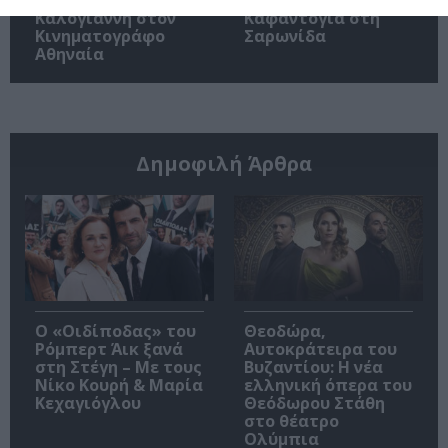
Καλογιάννη στον
Καφαντόγια στη
Κινηματογράφο
Σαρωνίδα
Αθηναία
Δημοφιλή Άρθρα
O «Οιδίποδας» του
Θεοδώρα,
Ρόμπερτ Άικ ξανά
Αυτοκράτειρα του
στη Στέγη – Με τους
Βυζαντίου: Η νέα
Νίκο Κουρή & Μαρία
ελληνική όπερα του
Κεχαγιόγλου
Θεόδωρου Στάθη
στο θέατρο
Ολύμπια