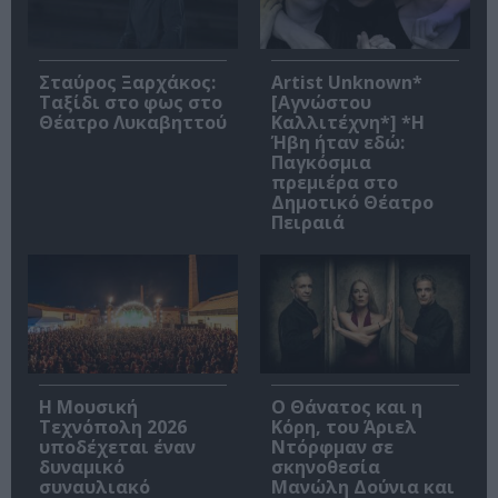
Σταύρος Ξαρχάκος:
Artist Unknown*
Ταξίδι στο φως στο
[Αγνώστου
Θέατρο Λυκαβηττού
Καλλιτέχνη*] *Η
Ήβη ήταν εδώ:
Παγκόσμια
πρεμιέρα στο
Δημοτικό Θέατρο
Πειραιά
Η Μουσική
Ο Θάνατος και η
Τεχνόπολη 2026
Κόρη, του Άριελ
υποδέχεται έναν
Ντόρφμαν σε
δυναμικό
σκηνοθεσία
συναυλιακό
Μανώλη Δούνια και