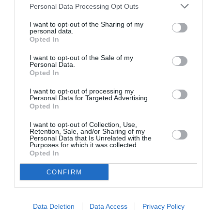
Personal Data Processing Opt Outs
I want to opt-out of the Sharing of my
personal data.
Opted In
ΚΠΙΣΝ: Park your
O κύριος Βρομύλος,
Cinema – Αύγουστος
του Ντέιβιντ
I want to opt-out of the Sale of my
Personal Data.
2026
Ουάλιαμς σε
Opted In
σκηνοθεσία
Δημήτρη Δεγαΐτη
I want to opt-out of processing my
στο 12ο Διεθνές
Personal Data for Targeted Advertising.
Φεστιβάλ Άνδρου
Opted In
I want to opt-out of Collection, Use,
Retention, Sale, and/or Sharing of my
Personal Data that Is Unrelated with the
Purposes for which it was collected.
Opted In
CONFIRM
Τα Στενά
Παράξενος βυθός –
Παπούτσια, της
Ο Ψαράς ο
Ζωρζ Σαρή σε
Ποσειδώνας & η
Data Deletion
Data Access
Privacy Policy
σκηνοθεσία
Αόρατη Γοργόνα,
Αθανασίας
του Πέτρου Α.