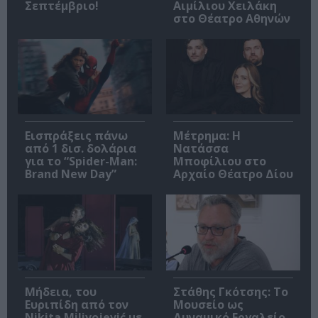
Σεπτέμβριο!
Αιμίλιου Χειλάκη
στο Θέατρο Αθηνών
Εισπράξεις πάνω
Μέτρημα: Η
από 1 δισ. δολάρια
Νατάσσα
για το “Spider-Man:
Μποφίλιου στο
Brand New Day”
Αρχαίο Θέατρο Δίου
Μήδεια, του
Στάθης Γκότσης: Το
Ευριπίδη από τον
Μουσείο ως
Nikita Milivojević με
Δυναμικό Εργαλείο