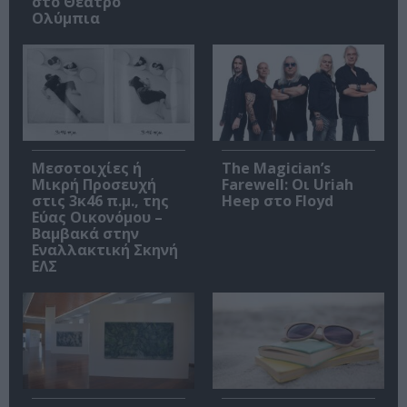
στο Θέατρο
Ολύμπια
Μεσοτοιχίες ή
The Magician’s
Μικρή Προσευχή
Farewell: Οι Uriah
στις 3κ46 π.μ., της
Heep στο Floyd
Εύας Οικονόμου –
Βαμβακά στην
Εναλλακτική Σκηνή
ΕΛΣ