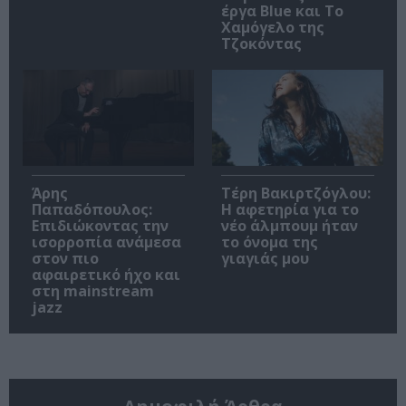
έργα Blue και Το
Χαμόγελο της
Τζοκόντας
Άρης
Τέρη Βακιρτζόγλου:
Παπαδόπουλος:
Η αφετηρία για το
Επιδιώκοντας την
νέο άλμπουμ ήταν
ισορροπία ανάμεσα
το όνομα της
στον πιο
γιαγιάς μου
αφαιρετικό ήχο και
στη mainstream
jazz