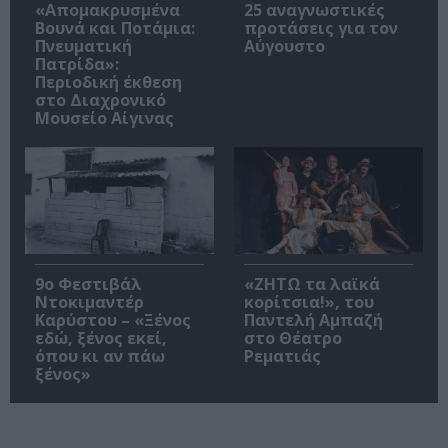
«Απομακρυσμένα
25 αναγνωστικές
Βουνά και Ποτάμια:
προτάσεις για τον
Πνευματική
Αύγουστο
Πατρίδα»:
Περιοδική έκθεση
στο Διαχρονικό
Μουσείο Αίγινας
9ο Φεστιβάλ
«ΖΗΤΩ τα λαϊκά
Ντοκιμαντέρ
κορίτσια!», του
Καρύστου – «Ξένος
Παντελή Αμπαζή
εδώ, ξένος εκεί,
στο Θέατρο
όπου κι αν πάω
Ρεματιάς
ξένος»