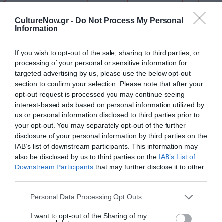
Γιούλα Γιαννάκη
CultureNow.gr -
Do Not Process My Personal
Information
Ακολουθήστε το Culturenow.gr στο
Google News
και
μάθετε πρώτοι όλες τις ειδήσεις
If you wish to opt-out of the sale, sharing to third parties, or
processing of your personal or sensitive information for
Δείτε όλα τα
τελευταία νέα
για την Τέχνη και τον
targeted advertising by us, please use the below opt-out
Πολιτισμό στο
Culturenow.gr
section to confirm your selection. Please note that after your
opt-out request is processed you may continue seeing
Νέοι Διαγωνισμοί
❯
interest-based ads based on personal information utilized by
us or personal information disclosed to third parties prior to
your opt-out. You may separately opt-out of the further
Tags
disclosure of your personal information by third parties on the
ΚΛΑΣΙΚΗ - ΟΠΕΡΑ
ΣΥΝΑΥΛΙΕΣ 2023
IAB’s list of downstream participants. This information may
also be disclosed by us to third parties on the
IAB’s List of
Downstream Participants
that may further disclose it to other
Newsletter
third parties.
Κάθε βδομάδα στο e-mail σας τα τελευταία νέα για
Personal Data Processing Opt Outs
την Τέχνη και τον Πολιτισμό!
I want to opt-out of the Sharing of my