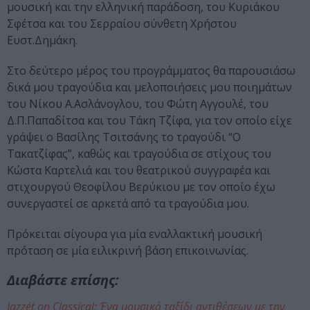
μουσική και την ελληνική παράδοση, του Κυριάκου
Σφέτσα και του Σερραίου σύνθετη Χρήστου
Ευστ.Δημάκη.
Στο δεύτερο μέρος του προγράμματος θα παρουσιάσω
δικά μου τραγούδια και μελοποιήσεις μου ποιημάτων
του Νίκου Α.Ασλάνογλου, του Φώτη Αγγουλέ, του
Δ.Π.Παπαδίτσα και του Τάκη Τζίφα, για τον οποίο είχε
γράψει ο Βασίλης Τσιτσάνης το τραγούδι “Ο
Τακατζίφας”, καθώς και τραγούδια σε στίχους του
Κώστα Καρτελιά και του θεατρικού συγγραφέα και
στιχουργού Θεοφίλου Βερύκιου με τον οποίο έχω
συνεργαστεί σε αρκετά από τα τραγούδια μου.
Πρόκειται σίγουρα για μία εναλλακτική μουσική
πρόταση σε μία ειλικρινή βάση επικοινωνίας.
Διαβάστε επίσης:
Jazzét on Classical: Ένα μουσικό ταξίδι αντιθέσεων με την