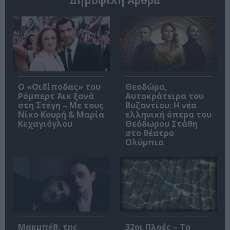
Δημοφιλή Άρθρα
O «Οιδίποδας» του
Θεοδώρα,
Ρόμπερτ Άικ ξανά
Αυτοκράτειρα του
στη Στέγη – Με τους
Βυζαντίου: Η νέα
Νίκο Κουρή & Μαρία
ελληνική όπερα του
Κεχαγιόγλου
Θεόδωρου Στάθη
στο θέατρο
Ολύμπια
Μακμπέθ, της
32οι Πλοές – Το