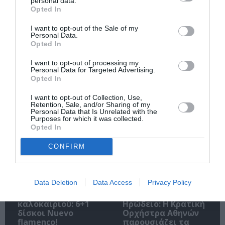
personal data.
Opted In
I want to opt-out of the Sale of my
Personal Data.
Ακολουθήστε το Culturenow.gr
Opted In
I want to opt-out of processing my
Personal Data for Targeted Advertising.
Opted In
I want to opt-out of Collection, Use,
Σχετικά Άρθρα
Retention, Sale, and/or Sharing of my
Personal Data that Is Unrelated with the
Purposes for which it was collected.
Opted In
CONFIRM
Data Deletion
Data Access
Privacy Policy
Το soundtrack του
Η Αμερική του
φετινού
Μάνου Χ, στο
καλοκαιριού: 6+1
Ηρώδειο: Η Κρατική
δίσκοι Nuevo
Ορχήστρα Αθηνών
flamenco!
παρουσιάζει τα