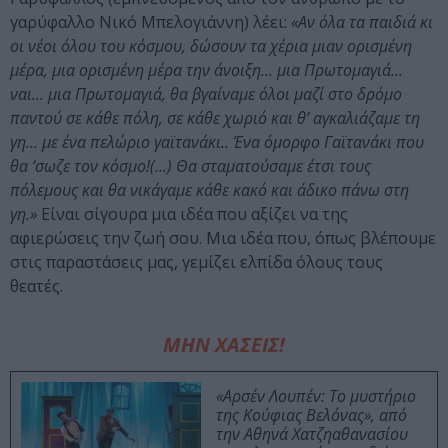
γαρύφαλλο Νικό Μπελογιάννη) λέει:
«Αν όλα τα παιδιά κι
οι νέοι όλου του κόσμου, δώσουν τα χέρια μιαν ορισμένη
μέρα, μια ορισμένη μέρα την άνοιξη… μια Πρωτομαγιά…
ναι… μια Πρωτομαγιά, θα βγαίναμε όλοι μαζί στο δρόμο
παντού σε κάθε πόλη, σε κάθε χωριό και θ’ αγκαλιάζαμε τη
γη… με ένα πελώριο γαϊτανάκι.. Ένα όμορφο Γαϊτανάκι που
θα ‘σωζε τον κόσμο!(…) Θα σταματούσαμε έτσι τους
πόλεμους και θα νικάγαμε κάθε κακό και άδικο πάνω στη
γη.»
Είναι σίγουρα μια ιδέα που αξίζει να της
αφιερώσεις την ζωή σου. Μια ιδέα που, όπως βλέπουμε
στις παραστάσεις μας, γεμίζει ελπίδα όλους τους
θεατές.
ΜΗΝ ΧΑΣΕΙΣ!
«Αρσέν Λουπέν: Το μυστήριο
της Κούφιας Βελόνας», από
την Αθηνά Χατζηαθανασίου