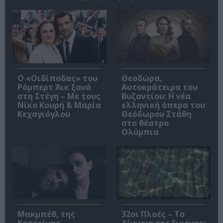
O «Οιδίποδας» του
Θεοδώρα,
Ρόμπερτ Άικ ξανά
Αυτοκράτειρα του
στη Στέγη – Με τους
Βυζαντίου: Η νέα
Νίκο Κουρή & Μαρία
ελληνική όπερα του
Κεχαγιόγλου
Θεόδωρου Στάθη
στο θέατρο
Ολύμπια
Μακμπέθ, της
32οι Πλοές – Το