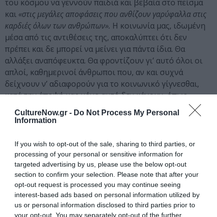
του κόσμου να γεννούν παιδιά και βεβαία στο πείσμα
και
«στις μεγάλες αποφάσεις που ανθίζουν γαρύφαλλα στις
καρδιές όλων των ανθρώπων».
Η κοινωνία μας, ιδωμένη
μέσα από τις αντιθέσεις της, αποκαλύπτει ότι δεν
πρέπει και δε μπορεί να μείνει για πάντα ίδια. Θα
αλλάξει αναπόφευκτα. Θα φροντίζουν γι’ αυτό όλοι οι
απλοί, καθημερινοί άνθρωποι που, αν και συχνά
δείχνουν ν’ αδιαφορούν για το κοινωνικό γίγνεσθαι,
κατά την άποψή μας μόνο αυτό δεν κάνουν, όπως
απόδειξαν και οι τελευταίες μέρες.
CultureNow.gr -
Do Not Process My Personal
Information
Πιστεύουμε ακράδαντα ότι «Το Γαϊτανάκι», ως
If you wish to opt-out of the sale, sharing to third parties, or
προς το περιεχόμενό του τουλάχιστον, υπάρχει
processing of your personal or sensitive information for
στο μυαλό του κάθε παιδιού
. Εμείς απλά
targeted advertising by us, please use the below opt-out
παροτρύνουμε τους μικρούς μας θεατές, κόντρα στο
section to confirm your selection. Please note that after your
ρεύμα των καιρών, να το φυλάξουν στην καρδιά τους
opt-out request is processed you may continue seeing
interest-based ads based on personal information utilized by
ως τον πολυτιμότερο στόχο της ζωής τους που αργά ή
us or personal information disclosed to third parties prior to
γρήγορα θα βρει το δρόμο του, και τους μεγάλους να το
your opt-out. You may separately opt-out of the further