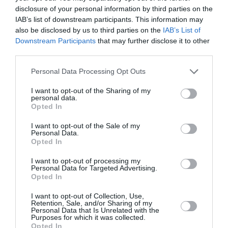
επαναφέρουν στη μνήμη τους και να παλέψουν ν’
disclosure of your personal information by third parties on the
αφήσουν έναν πολύ καλύτερο κόσμο από αυτόν που
IAB’s list of downstream participants. This information may
παρέλαβαν.
also be disclosed by us to third parties on the
IAB’s List of
Downstream Participants
that may further disclose it to other
Το όνομα μας είναι «Θίασος Λαϊκού Θεάτρου
third parties.
MATICAPI»
. «MATICAPI» στην αργκό των μαστόρων
Personal Data Processing Opt Outs
σημαίνει χειροδράπανο (τρυπάνι χειρός) και, όπως
λέμε, παλεύουμε μέσα από την τέχνη μας να ανοίξουμε
I want to opt-out of the Sharing of my
μια ρωγμή ελπίδας στον τοίχο της μιζέριας που
personal data.
Opted In
σμιλεύεται για χρόνια από την εξουσία, ώστε το
ανήσυχο μάτι του σύγχρονου ανθρώπου να μπορεί να
I want to opt-out of the Sale of my
Personal Data.
δει από ‘κει μέσα το όμορφο μέλλον που μπορούμε να
Opted In
κατακτήσουμε.
I want to opt-out of processing my
Personal Data for Targeted Advertising.
***
Opted In
Κάθε Κυριακή στις 11:30 | Και καθημερινές για σχολεία
I want to opt-out of Collection, Use,
και συλλόγους
Retention, Sale, and/or Sharing of my
Personal Data that Is Unrelated with the
Θέατρο Άβατον, Ευπατριδών 3, Κεραμεικός, Αθήνα
Purposes for which it was collected.
Opted In