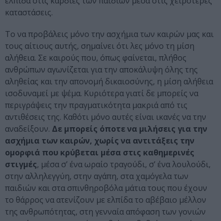
ελπίδα στις καρδιές των παιδιών μέσα στις χειρότερες
καταστάσεις.
Το να προβάλεις μόνο την ασχήμια των καιρών μας και
τους αίτιους αυτής, σημαίνει ότι λες μόνο τη μίση
αλήθεια. Σε καιρούς που, όπως φαίνεται, πλήθος
ανθρώπων αγωνίζεται για την αποκάλυψη όλης της
αληθείας και την απονομή δικαιοσύνης, η μίση αλήθεια
ισοδυναμεί με ψέμα. Κυριότερα γιατί δε μπορείς να
περιγράψεις την πραγματικότητα μακριά από τις
αντιθέσεις της. Καθότι μόνο αυτές είναι ικανές να την
αναδείξουν.
Δε μπορείς όποτε να μιλήσεις για την
ασχήμια των καιρών, χωρίς να αντιτάξεις την
ομορφιά που κρύβεται μέσα στις καθημερινές
στιγμές
, μέσα σ’ ένα ωραίο τραγούδι, σ’ ένα λουλούδι,
στην αλληλεγγύη, στην αγάπη, στα χαμόγελα των
παιδιών και στα σπινθηροβόλα μάτια τους που έχουν
το θάρρος να ατενίζουν με ελπίδα το αβέβαιο μέλλον
της ανθρωπότητας, στη γενναία απόφαση των γονιών