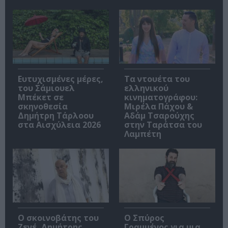
Ευτυχισμένες μέρες,
Τα ντουέτα του
του Σάμιουελ
ελληνικού
Μπέκετ σε
κινηματογράφου:
σκηνοθεσία
Μιρέλα Πάχου &
Δημήτρη Τάρλοου
Αδάμ Τσαρούχης
στα Αισχύλεια 2026
στην Ταράτσα του
Λαμπέτη
Ο σκοινοβάτης του
Ο Σπύρος
Ζενέ, Δημήτρης
Γραμμένος για μια