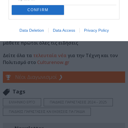
Διαβάστε επίσης:
CONFIRM
Το Γαϊτανάκι, της Ζωρζ Σαρή από τον θίασο MATICAPI στο
Θέατρο Άβατον
Data Deletion
Data Access
Privacy Policy
Ακολουθήστε το Culturenow.gr στο
Google News
και
μάθετε πρώτοι όλες τις ειδήσεις
Δείτε όλα τα
τελευταία νέα
για την Τέχνη και τον
Πολιτισμό στο
Culturenow.gr
Νέοι Διαγωνισμοί
❯
Tags
ΕΛΛΗΝΙΚΟ ΕΡΓΟ
ΠΑΙΔΙΚΕΣ ΠΑΡΑΣΤΑΣΕΙΣ 2024 – 2025
ΠΑΙΔΙΚΕΣ ΠΑΡΑΣΤΑΣΕΙΣ ΚΑΙ ΕΚΘΕΣΕΙΣ ΓΙΑ ΠΑΙΔΙΑ