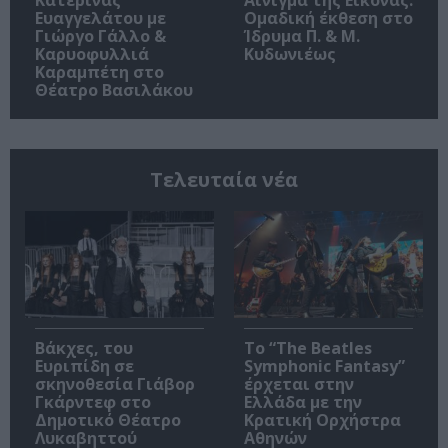
Κατερίνας
Αίνιγμα της Εικόνας:
Ευαγγελάτου με
Ομαδική έκθεση στο
Γιώργο Γάλλο &
Ίδρυμα Π. & Μ.
Καρυοφυλλιά
Κυδωνιέως
Καραμπέτη στο
Θέατρο Βασιλάκου
Τελευταία νέα
Βάκχες, του
Το “The Beatles
Ευριπίδη σε
Symphonic Fantasy”
σκηνοθεσία Γιάβορ
έρχεται στην
Γκάρντεφ στο
Ελλάδα με την
Δημοτικό Θέατρο
Κρατική Ορχήστρα
Λυκαβηττού
Αθηνών