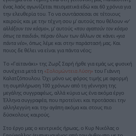
ένας λαός αγωνίζεται πεισματικά εδώ και 60 χρόνια για
την ελευθερία του. Το να συντάσσεσαι σε τέτοιους
καιρούς και με την τέχνη σου μ’ αυτούς που θέλουν
«ν’
αλλάξουν τον κόσμο»
, μ’ αυτούς «
που αγαπούν τον κόσμο
όπως τα παιδιά»
, πέραν όλων των άλλων σε κάνει
«για
πάντα νέο»
, όπως λέμε και στην παράστασή μας. Και
ποιος δε θέλει να είναι για πάντα νέος;
Το «Γαϊτανάκι» της Ζωρζ Σαρή ήρθε για εμάς ως φυσική
συνέχεια μετά τη
«Σολομώντεια Λύση»
του Γιάννη
Καλατζόπουλου. Όχι μόνο ως φόρος τιμής με αφορμή
τη συμπλήρωση 100 χρόνων από τη γέννηση της
μεγάλης συγγραφέως, αλλά κύρια ως ένα ακόμα έργο
Έλληνα συγγραφέα, που προτείνει και προτάσσει την
αλληλεγγύη και την αγάπη ακόμα και στους πιο
δύσκολους καιρούς.
Στο έργο μας ο κεντρικός ήρωας, ο Κυρ Νικόλας ο
Γαρύφαλλος (εμπνευσμένος από τον άνθρωπο με το