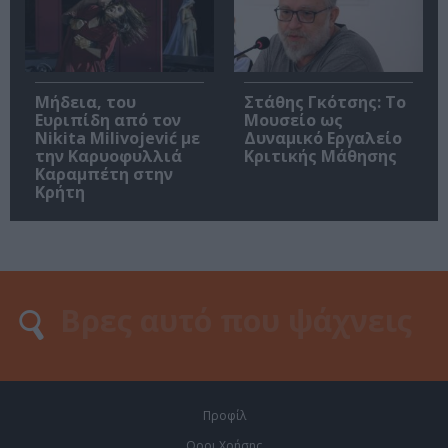
Μήδεια, του
Στάθης Γκότσης: Το
Ευριπίδη από τον
Μουσείο ως
Nikita Milivojević με
Δυναμικό Εργαλείο
την Καρυοφυλλιά
Κριτικής Μάθησης
Καραμπέτη στην
Κρήτη
Προφίλ
Οροι Χρήσης