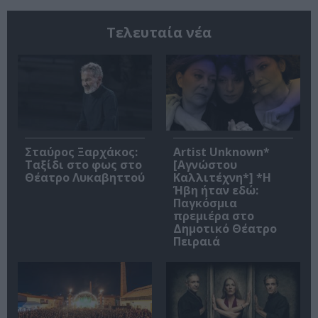
Τελευταία νέα
Σταύρος Ξαρχάκος:
Artist Unknown*
Ταξίδι στο φως στο
[Αγνώστου
Θέατρο Λυκαβηττού
Καλλιτέχνη*] *Η
Ήβη ήταν εδώ:
Παγκόσμια
πρεμιέρα στο
Δημοτικό Θέατρο
Πειραιά