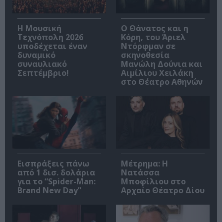
Η Μουσική
Ο Θάνατος και η
Τεχνόπολη 2026
Κόρη, του Άριελ
υποδέχεται έναν
Ντόρφμαν σε
δυναμικό
σκηνοθεσία
συναυλιακό
Μανώλη Δούνια και
Σεπτέμβριο!
Αιμίλιου Χειλάκη
στο Θέατρο Αθηνών
Εισπράξεις πάνω
Μέτρημα: Η
από 1 δισ. δολάρια
Νατάσσα
για το “Spider-Man:
Μποφίλιου στο
Brand New Day”
Αρχαίο Θέατρο Δίου