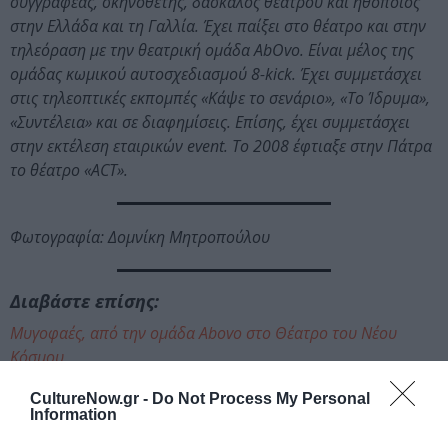
συγγραφέας, σκηνοθέτης, δάσκαλος θεάτρου και ηθοποιός
στην Ελλάδα και τη Γαλλία. Έχει παίξει στο θέατρο και στην
τηλεόραση με την θεατρική ομάδα AbOvo. Είναι μέλος της
ομάδας κωμικού αυτοσχεδιασμού 8-kick. Έχει συμμετάσχει
στις τηλεοπτικές εκπομπές «Κάψε το σενάριο», «Το Ίδρυμα»,
«Συντέλεια» και σε διαφημίσεις. Επίσης, έχει συμμετάσχει
στην εκτέλεση εταιρικών event. Το 2008 έφτιαξε στην Πάτρα
το θέατρο «ACT».
Φωτογραφία: Δομνίκη Μητροπούλου
Διαβάστε επίσης:
Μυγοφαές, από την ομάδα Abovo στο Θέατρο του Νέου
Κόσμου
CultureNow.gr -
Do Not Process My Personal
Ακολουθήστε το Culturenow.gr στο
Google News
και
Information
μάθετε πρώτοι όλες τις ειδήσεις