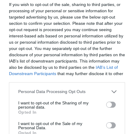
If you wish to opt-out of the sale, sharing to third parties, or
Δείτε όλα τα
τελευταία νέα
για την Τέχνη και τον
processing of your personal or sensitive information for
Πολιτισμό στο
Culturenow.gr
targeted advertising by us, please use the below opt-out
section to confirm your selection. Please note that after your
Νέοι Διαγωνισμοί
❯
opt-out request is processed you may continue seeing
interest-based ads based on personal information utilized by
us or personal information disclosed to third parties prior to
Tags
your opt-out. You may separately opt-out of the further
disclosure of your personal information by third parties on the
ΚΩΜΩΔΙΑ
IAB’s list of downstream participants. This information may
also be disclosed by us to third parties on the
IAB’s List of
Newsletter
Downstream Participants
that may further disclose it to other
third parties.
Κάθε βδομάδα στο e-mail σας τα τελευταία νέα για
την Τέχνη και τον Πολιτισμό!
Personal Data Processing Opt Outs
I want to opt-out of the Sharing of my
personal data.
Opted In
I want to opt-out of the Sale of my
Ακολουθήστε το Culturenow.gr
Personal Data.
Opted In