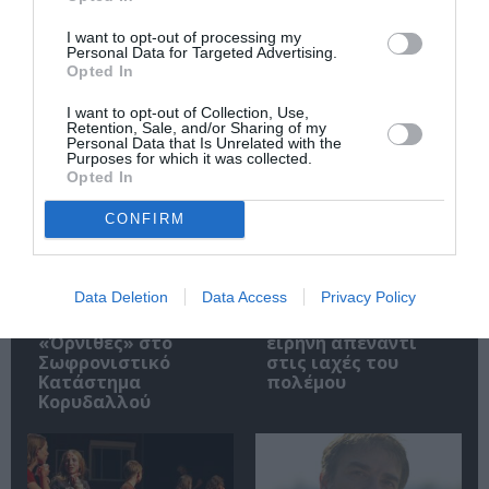
I want to opt-out of processing my
Personal Data for Targeted Advertising.
Opted In
Σχετικά Άρθρα
I want to opt-out of Collection, Use,
Retention, Sale, and/or Sharing of my
Personal Data that Is Unrelated with the
Purposes for which it was collected.
Opted In
CONFIRM
Μια
Mothers – A Song for
Data Deletion
Data Access
Privacy Policy
νεφελοκοκκυγία
Wartime: Γυναικείες
στη φυλακή: Οι
φωνές για την
«Όρνιθες» στο
ειρήνη απέναντι
Σωφρονιστικό
στις ιαχές του
Κατάστημα
πολέμου
Κορυδαλλού