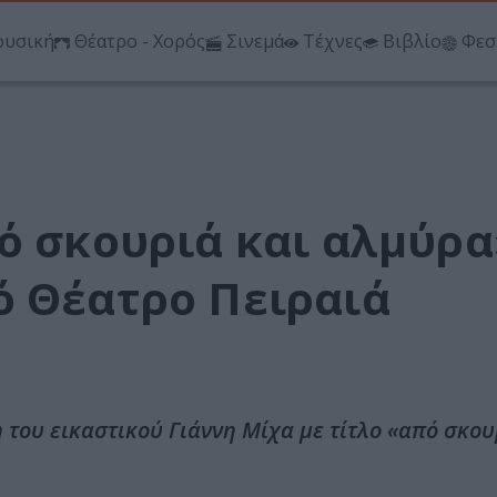
υσική
Θέατρο - Χορός
Σινεμά
Τέχνες
Βιβλίο
Φεσ
ό σκουριά και αλμύρα
ό Θέατρο Πειραιά
 του εικαστικού Γιάννη Μίχα με τίτλο «από σκου