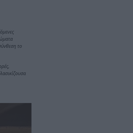
ζόμενες
ρώματα
 σύνθεση το
ορές,
κλασικίζουσα