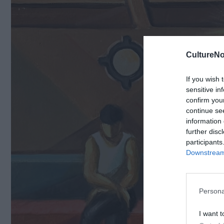
CultureNo
If you wish 
sensitive in
confirm you
continue se
information 
further disc
participants
Downstream 
Persona
I want t