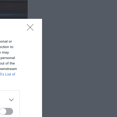
sonal or
ection to
ou may
 personal
out of the
 downstream
B’s List of