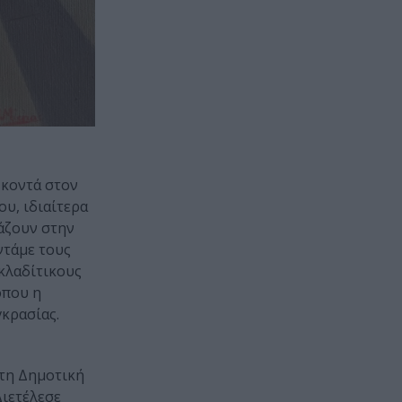
 κοντά στον
υ, ιδιαίτερα
άζουν στην
ντάμε τους
κλαδίτικους
όπου η
γκρασίας.
 τη Δημοτική
Διετέλεσε