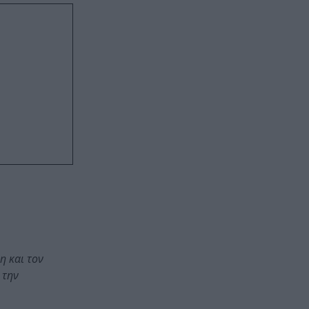
η και τον
 την