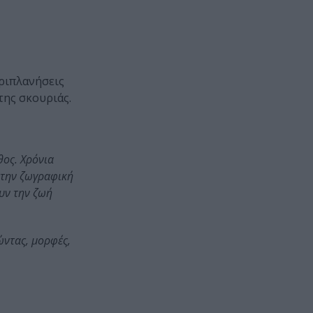
εριπλανήσεις
της σκουριάς.
θος. Χρόνια
ε την ζωγραφική
υν την ζωή
ώντας, μορφές,