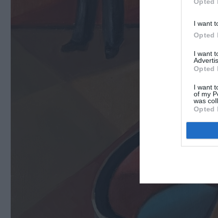
Opted 
I want t
Opted 
I want 
Advertis
Opted 
I want t
of my P
was col
Opted 