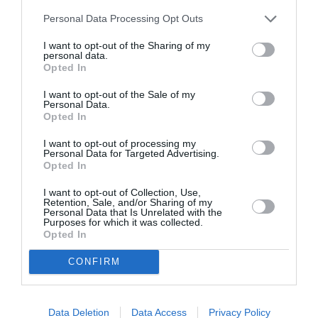
Θέατρο Σκιών
Personal Data Processing Opt Outs
Κεντρική Σκηνή | Από 09.10.22 και κάθε Κυριακή
11:30 | Από 3 έως 103 ετών
I want to opt-out of the Sharing of my
personal data.
Opted In
Πολλά έχει κάνει στη ζωή του πίσω από τον μπερντέ ο
Καραγκιόζης, μα αυτό πρώτη του φορά. Γίνεται
I want to opt-out of the Sale of my
Personal Data.
πρόεδρος στη συνεδρίαση του Συλλόγου Γονέων και
Opted In
Κηδεμόνων και αναλαμβάνει δράση. Έτσι, τα παιδιά και
I want to opt-out of processing my
τα εγγόνια των γνωστών μας από το Θέατρο Σκιών
Personal Data for Targeted Advertising.
ηρώων, εμφανίζονται για πρώτη φορά επί σκηνής κι
Opted In
ακούμε τις ιστορίες τους, μετά μουσικής!
I want to opt-out of Collection, Use,
Retention, Sale, and/or Sharing of my
Κείμενο: Σάκης Σερέφας
Personal Data that Is Unrelated with the
Purposes for which it was collected.
Σκηνοθεσία: Αριστοτέλης Μακρής
Opted In
Σκηνικά: Μάριος Γιαννούλης
Σχεδιασμός και ζωγραφική φιγούρων: Κώστας Μακρής,
CONFIRM
Μπάμπης Μακρής
ΝτοΝτό!
Data Deletion
Data Access
Privacy Policy