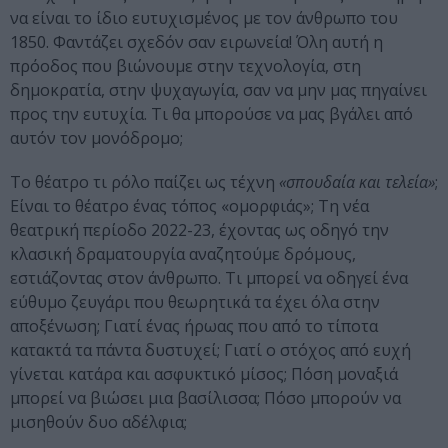
να είναι το ίδιο ευτυχισμένος με τον άνθρωπο του
1850. Φαντάζει σχεδόν σαν ειρωνεία! Όλη αυτή η
πρόοδος που βιώνουμε στην τεχνολογία, στη
δημοκρατία, στην ψυχαγωγία, σαν να μην μας πηγαίνει
προς την ευτυχία. Τι θα μπορούσε να μας βγάλει από
αυτόν τον μονόδρομο;
Το θέατρο τι ρόλο παίζει ως τέχνη
«σπουδαία και τελεία»
;
Είναι το θέατρο ένας τόπος «ομορφιάς»; Τη νέα
θεατρική περίοδο 2022-23, έχοντας ως οδηγό την
κλασική δραματουργία αναζητούμε δρόμους,
εστιάζοντας στον άνθρωπο. Τι μπορεί να οδηγεί ένα
εύθυμο ζευγάρι που θεωρητικά τα έχει όλα στην
αποξένωση; Γιατί ένας ήρωας που από το τίποτα
κατακτά τα πάντα δυστυχεί; Γιατί ο στόχος από ευχή
γίνεται κατάρα και ασφυκτικό μίσος; Πόση μοναξιά
μπορεί να βιώσει μια βασίλισσα; Πόσο μπορούν να
μισηθούν δυο αδέλφια;