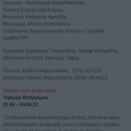
Σκηνικά – Κοστούμια: AnnaFedorova
Κίνηση: Σταυρούλα Σιάμου
Μουσική: Θοδωρής Αμπαζής
Φωτισμοί: Αλέκος Αναστασίου
Σύμβουλος δραματουργίας: Άρτεμις Γρύμπλα
Ομάδα ΠΥΡ
Ερμηνεία: Δημήτρης Γεωργιάδης, Ιωσήφ Ιωσηφίδης,
Δέσποινα Κούρτη, Αργύρης Ξάφης
Πρώτος κύκλος παρουσίασης: 12.12-28.12.22
Δεύτερος κύκλος παρουσίασης: 03.03 –09.04.23
Σκηνές από έναν γάμο
Ίνγκμαρ Μπέργκμαν
21.04 – 04.06.23
Το σπαρακτικό αριστούργημα Σκηνές από έναν γάμο
αποτελείσημείο αναφοράς για τις συζυγικές σχέσεις