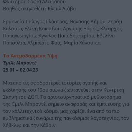
Φωτισμοί: Σοφία Αλεξιάδου
Βοηθός σκηνοθέτη: Κλειώ Λιάβα
Ερμηνεία: Γιώργος Γλάστρας, Θανάσης Δήμου, Ζερόμ
Καλούτα, Ελένη Κοκκίδου, Αργύρης Ξάφης, Κλέαρχος
Παπαγεωργίου, Άγγελος Παπαδημητρίου, Εβελίνα
Παπούλια, Αλμπέρτο Φάις, Μαρία Χάνου κ.α.
Τα Ανεμοδαρμένα Ύψη
Έμιλι Μπροντέ
25.01 – 02.04.23
Μια από τις σφοδρότερες ιστορίες αγάπης και
εκδίκησης του 19ου αιώνα ζωντανεύει στην Κεντρική
Σκηνή του ΔΘΠ. Το αριστουργηματικό μυθιστόρημα
της Έμιλι Μπροντέ, σημείο αναφοράς και έμπνευσης για
τον καλλιτεχνικό κόσμο, μας χαρίζει ένα από τα πιο
εμβληματικά ζευγάρια της παγκόσμιας λογοτεχνίας, τον
Χήθκλιφ και την Κάθριν.