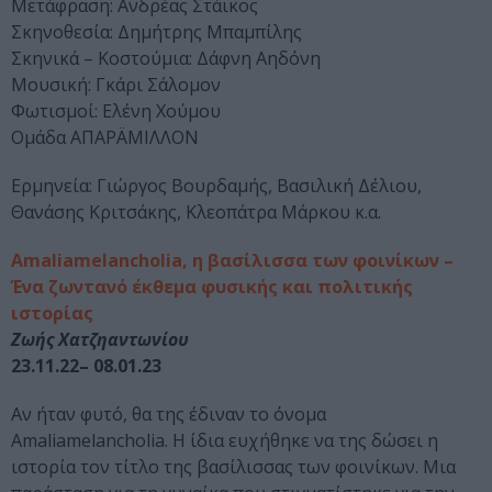
Μετάφραση: Ανδρέας Στάικος
Σκηνοθεσία: Δημήτρης Μπαμπίλης
Σκηνικά – Κοστούμια: Δάφνη Αηδόνη
Μουσική: Γκάρι Σάλομον
Φωτισμοί: Ελένη Χούμου
Ομάδα ΑΠΑΡÄΜΙΛΛΟΝ
Ερμηνεία: Γιώργος Βουρδαμής, Βασιλική Δέλιου,
Θανάσης Κριτσάκης, Κλεοπάτρα Μάρκου κ.α.
Amaliamelancholia, η βασίλισσα των φοινίκων –
Ένα ζωντανό έκθεμα φυσικής και πολιτικής
ιστορίας
Ζωής Χατζηαντωνίου
23.11.22– 08.01.23
Αν ήταν φυτό, θα της έδιναν το όνομα
Amaliamelancholia. Η ίδια ευχήθηκε να της δώσει η
ιστορία τον τίτλο της βασίλισσας των φοινίκων. Μια