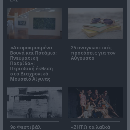
«Απομακρυσμένα
25 αναγνωστικές
Βουνά και Ποτάμια:
προτάσεις για τον
Πνευματική
Αύγουστο
Πατρίδα»:
Περιοδική έκθεση
στο Διαχρονικό
Μουσείο Αίγινας
9ο Φεστιβάλ
«ΖΗΤΩ τα λαϊκά