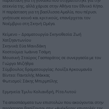
παράσταση για τη γυναίκα που στιγματίστηκε για την
ατεκνία της, αλλά χάρισε στην Αθήνα τον Εθνικό Κήπο.
Η παράσταση για τη βασίλισσα Αμαλία, που πέρυσι
γοήτευσε κοινό και κριτικούς, επανέρχεται τον
Νοέμβριο στη Σκηνή Ωμέγα.
Κείμενο – Δραματουργία-Σκηνοθεσία: Ζωή
Χατζηαντωνίου
Σκηνικά: Εύα Μανιδάκη
Κοστούμια: Ιωάννα Τσάμη
Μουσική: Σταύρος Γασπαράτος σε συνεργασία με τον
Γιώργο Μιζήθρα
Σύμβουλος δραματουργίας: Λουίζα Αρκουμανέα
Βίντεο: Παντελής Μάκκας
Φωτισμοί: Σάκης Μπιρμπίλης
Ερμηνεία: Έμιλυ Κολιανδρή, Ρίτα Λυτού
Τα αποσπάσματα των επιστολών που ακούγονται στην
παράσταση βασίζονται στις «Ανέκδοτες επιστολές της