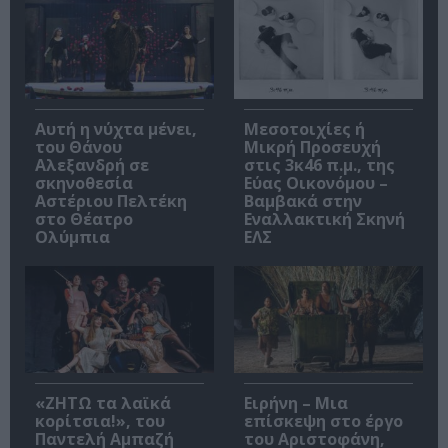
Αυτή η νύχτα μένει,
Μεσοτοιχίες ή
του Θάνου
Μικρή Προσευχή
Αλεξανδρή σε
στις 3κ46 π.μ., της
σκηνοθεσία
Εύας Οικονόμου –
Αστέριου Πελτέκη
Βαμβακά στην
στο Θέατρο
Εναλλακτική Σκηνή
Ολύμπια
ΕΛΣ
«ΖΗΤΩ τα λαϊκά
Ειρήνη – Μια
κορίτσια!», του
επίσκεψη στο έργο
Παντελή Αμπαζή
του Αριστοφάνη,