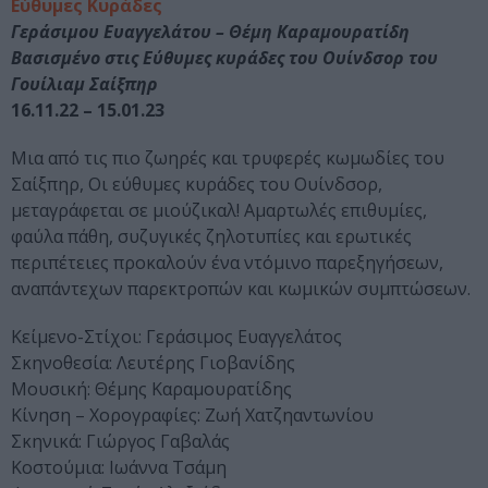
Εύθυμες Κυράδες
Γεράσιμου Ευαγγελάτου – Θέμη Καραμουρατίδη
Βασισμένο στις Εύθυμες κυράδες του Ουίνδσορ του
Γουίλιαμ Σαίξπηρ
16.11.22 – 15.01.23
Μια από τις πιο ζωηρές και τρυφερές κωμωδίες του
Σαίξπηρ, Οι εύθυμες κυράδες του Ουίνδσορ,
μεταγράφεται σε μιούζικαλ! Αμαρτωλές επιθυμίες,
φαύλα πάθη, συζυγικές ζηλοτυπίες και ερωτικές
περιπέτειες προκαλούν ένα ντόμινο παρεξηγήσεων,
αναπάντεχων παρεκτροπών και κωμικών συμπτώσεων.
Κείμενο-Στίχοι: Γεράσιμος Ευαγγελάτος
Σκηνοθεσία: Λευτέρης Γιοβανίδης
Μουσική: Θέμης Καραμουρατίδης
Κίνηση – Χορογραφίες: Ζωή Χατζηαντωνίου
Σκηνικά: Γιώργος Γαβαλάς
Κοστούμια: Ιωάννα Τσάμη