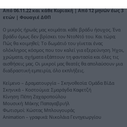
Ομάδα ΒίΔα
Από 06.11.22 και κάθε Κυριακή | Από 12 μηνών έως 3
ετών |
Φουαγιέ ΔΘΠ
Ο μικρός ήρωάς μας κοιμάται κάθε βράδυ ήσυχος. Ένα
βράδυ όμως δεν βρίσκει τον ΝτοΝτό του. Και τώρα;
Πώς θα κοιμηθεί; Το δωμάτιό του γίνεται ένας
ολόκληρος κόσμος που τον καλεί για εξερεύνηση. Ήχοι,
χρώματα, σχήματα εξάπτουν τη φαντασία και όλες τις
αισθήσεις μας. Οι μικροί μας θεατές θα απολαύσουν μια
διαδραστική εμπειρία, όλο εκπλήξεις.
Κείμενο – Δραματουργία – Σκηνοθεσία: Ομάδα ΒίΔα
Σκηνικά – Κοστούμια: Σμαράγδα Καφετζή
Κίνηση: Πέπη Ζαχαροπούλου
Μουσική: Μάκης Παπαγαβριήλ
Φωτισμοί: Κώστας Μπλουγουράς
Αnimation – γραφικά: Νικολάια Γενηγεωργίου