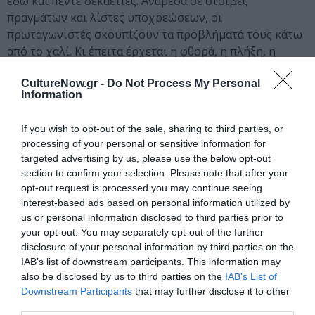
εδώ και πέντε δεκαετίες. Ανάμεσα σε στοίβες
πραγμάτων και λίστες υποχρεώσεων, οι
πρωταγωνιστές σκουπίζουν τα προβλήματά τους κάτω
από το χαλί. Κι έπειτα έρχεται η φθορά, η πλήξη, η
απιστία, η σύγκρουση, ο αποχαιρετισμός.
CultureNow.gr -
Do Not Process My Personal
Information
Δραματουργία – Μετάφραση – Σκηνοθεσία: Έλενα
Καρακούλη
If you wish to opt-out of the sale, sharing to third parties, or
Κίνηση: Φαίδρα Σούτου
processing of your personal or sensitive information for
Μουσική: VioletLouise
targeted advertising by us, please use the below opt-out
Φωτισμοί: Νίκος Βλασόπουλος
section to confirm your selection. Please note that after your
Βοηθός σκηνοθέτη: Ανθή Φουντά
opt-out request is processed you may continue seeing
interest-based ads based on personal information utilized by
Ερμηνεία: Μαρία Καλλιμάνη, Νίκος Ψαρράς.
us or personal information disclosed to third parties prior to
your opt-out. You may separately opt-out of the further
ΠΑΙΔΙΚΗ – ΕΦΗΒΙΚΗ ΣΚΗΝΗ
disclosure of your personal information by third parties on the
IAB’s list of downstream participants. This information may
Ακούσατε, ακούσατε, γονείς και κηδεμόνες,
ο
also be disclosed by us to third parties on the
IAB’s List of
Downstream Participants
that may further disclose it to other
Καραγκιόζης πρόεδρος!
third parties.
Σάκης Σερέφας – Κώστας Μακρής