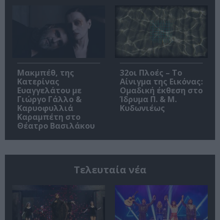
Μακμπέθ, της
32οι Πλοές – Το
Κατερίνας
Αίνιγμα της Εικόνας:
Ευαγγελάτου με
Ομαδική έκθεση στο
Γιώργο Γάλλο &
Ίδρυμα Π. & Μ.
Καρυοφυλλιά
Κυδωνιέως
Καραμπέτη στο
Θέατρο Βασιλάκου
Τελευταία νέα