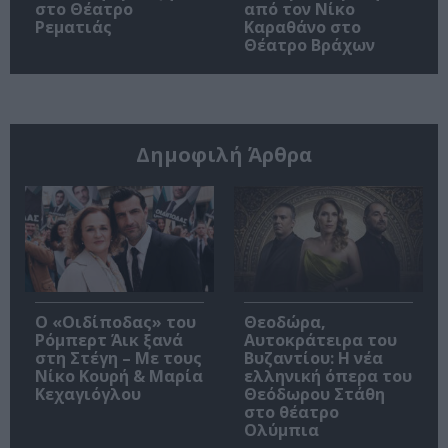
στο Θέατρο
από τον Νίκο
Ρεματιάς
Καραθάνο στο
Θέατρο Βράχων
Δημοφιλή Άρθρα
O «Οιδίποδας» του
Θεοδώρα,
Ρόμπερτ Άικ ξανά
Αυτοκράτειρα του
στη Στέγη – Με τους
Βυζαντίου: Η νέα
Νίκο Κουρή & Μαρία
ελληνική όπερα του
Κεχαγιόγλου
Θεόδωρου Στάθη
στο θέατρο
Ολύμπια