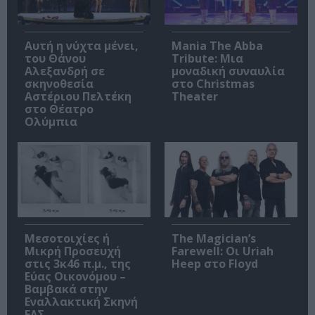
Αυτή η νύχτα μένει,
Mania The Abba
του Θάνου
Tribute: Μια
Αλεξανδρή σε
μοναδική συναυλία
σκηνοθεσία
στο Christmas
Αστέριου Πελτέκη
Theater
στο Θέατρο
Ολύμπια
Μεσοτοιχίες ή
The Magician’s
Μικρή Προσευχή
Farewell: Οι Uriah
στις 3κ46 π.μ., της
Heep στο Floyd
Εύας Οικονόμου –
Βαμβακά στην
Εναλλακτική Σκηνή
ΕΛΣ