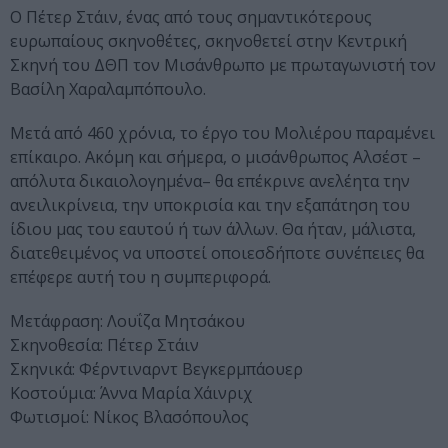
Ο Πέτερ Στάιν, ένας από τους σημαντικότερους
ευρωπαίους σκηνοθέτες, σκηνοθετεί στην Κεντρική
Σκηνή του ΔΘΠ τον Μισάνθρωπο με πρωταγωνιστή τον
Βασίλη Χαραλαμπόπουλο.
Μετά από 460 χρόνια, το έργο του Μολιέρου παραμένει
επίκαιρο. Ακόμη και σήμερα, ο μισάνθρωπος Αλσέστ –
απόλυτα δικαιολογημένα– θα επέκρινε ανελέητα την
ανειλικρίνεια, την υποκρισία και την εξαπάτηση του
ίδιου μας του εαυτού ή των άλλων. Θα ήταν, μάλιστα,
διατεθειμένος να υποστεί οποιεσδήποτε συνέπειες θα
επέφερε αυτή του η συμπεριφορά.
Μετάφραση: Λουΐζα Μητσάκου
Σκηνοθεσία: Πέτερ Στάιν
Σκηνικά: Φέρντιναρντ Βεγκερμπάουερ
Κοστούμια: Άννα Μαρία Χάινριχ
Φωτισμοί: Νίκος Βλασόπουλος