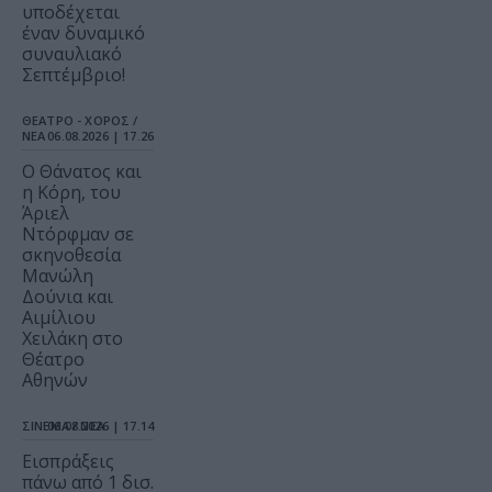
υποδέχεται
έναν δυναμικό
συναυλιακό
Σεπτέμβριο!
ΘΕΑΤΡΟ - ΧΟΡΟΣ /
ΝΕΑ
06.08.2026 | 17.26
Ο Θάνατος και
η Κόρη, του
Άριελ
Ντόρφμαν σε
σκηνοθεσία
Μανώλη
Δούνια και
Αιμίλιου
Χειλάκη στο
Θέατρο
Αθηνών
ΣΙΝΕΜΑ / ΝΕΑ
06.08.2026 | 17.14
Εισπράξεις
πάνω από 1 δισ.