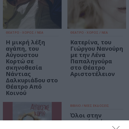
ΘΕΑΤΡΟ - ΧΟΡΟΣ / ΝΕΑ
ΘΕΑΤΡΟ - ΧΟΡΟΣ / ΝΕΑ
Η μικρή λέξη
Κατερίνα, του
αγάπη, του
Γιώργου Νανούρη
Αύγουστου
με την Λένα
Κορτώ σε
Παπαληγούρα
σκηνοθεσία
στο Θέατρο
Νάντιας
Αριστοτέλειον
Δαλκυριάδου στο
Θέατρο Από
Κοινού
ΒΙΒΛΙΟ / ΝΕΕΣ ΕΚΔΟΣΕΙΣ
Όλοι στην
οικογένειά μου
έχουν σκοτώσει