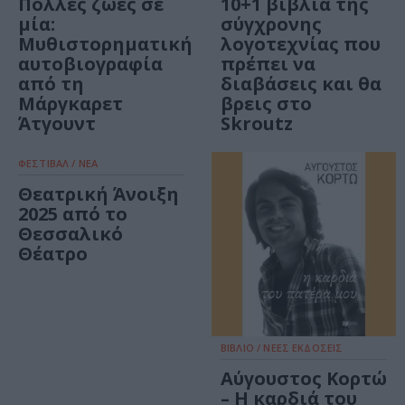
Πολλές ζωές σε
10+1 βιβλία της
μία:
σύγχρονης
Μυθιστορηματική
λογοτεχνίας που
αυτοβιογραφία
πρέπει να
από τη
διαβάσεις και θα
Μάργκαρετ
βρεις στο
Άτγουντ
Skroutz
ΦΕΣΤΙΒΑΛ / ΝΕΑ
Θεατρική Άνοιξη
2025 από το
Θεσσαλικό
Θέατρο
ΒΙΒΛΙΟ / ΝΕΕΣ ΕΚΔΟΣΕΙΣ
Αύγουστος Κορτώ
– Η καρδιά του