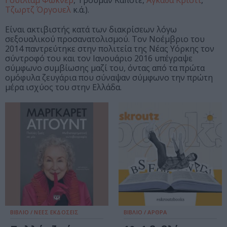
Γουίλιαμ Φώκνερ
, Τρούμαν Καπότε,
Αγκάθα Κρίστι
,
Τζωρτζ Όργουελ
κ.ά.).
Είναι ακτιβιστής κατά των διακρίσεων λόγω
σεξουαλικού προσανατολισμού. Τον Νοέμβριο του
2014 παντρεύτηκε στην πολιτεία της Νέας Υόρκης τον
σύντροφό του και τον Ιανουάριο 2016 υπέγραψε
σύμφωνο συμβίωσης μαζί του, όντας από τα πρώτα
ομόφυλα ζευγάρια που σύναψαν σύμφωνο την πρώτη
μέρα ισχύος του στην Ελλάδα.
ΒΙΒΛΙΟ / ΝΕΕΣ ΕΚΔΟΣΕΙΣ
ΒΙΒΛΙΟ / ΑΡΘΡΑ