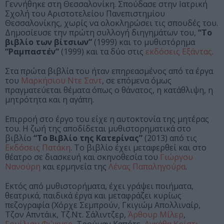
Γεννήθηκε στη Θεσσαλονίκη. Σπούδασε στην Ιατρική
Σχολή του Αριστοτελείου Πανεπιστημίου
Θεσσαλονίκης, χωρίς να ολοκληρώσει τις σπουδές του.
Δημοσίευσε την πρώτη συλλογή διηγημάτων του,
“Το
βιβλίο των βίτσιων”
(1999) και το μυθιστόρημα
“Ραμπαστέν”
(1999) και τα δύο στις
εκδόσεις Εξάντας
.
Στα πρώτα βιβλία του ήταν επηρεασμένος από τα έργα
του
Μαρκήσιου Ντε Σαντ
, σε επόμενα όμως
πραγματεύεται θέματα όπως ο θάνατος, η κατάθλιψη, η
μητρότητα και η αγάπη.
Επιρροή στο έργο του είχε η αυτοκτονία της μητέρας
του. Η ζωή της αποδίδεται μυθιστορηματικά στο
βιβλίο
“Το Βιβλίο της Κατερίνας”
(2013) από τις
Εκδόσεις Πατάκη
. Το βιβλίο έχει μεταφερθεί και στο
θέατρο σε διασκευή και σκηνοθεσία του
Γιώργου
Νανούρη
και ερμηνεία της
Λένας Παπαληγούρα
.
Εκτός από μυθιστορήματα, έχει γράψει ποιήματα,
θεατρικά, παιδικά έργα και μεταφράζει κυρίως
πεζογραφία (Χόρχε Σεμπρούν, Γκιγιώμ Απολλιναίρ,
Τζον Απντάικ, Τζ.Ντ. Σάλιντζερ,
Άρθουρ Μίλερ
,