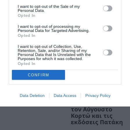
τελευταίας
για το 2022 – 2023
I want to opt-out of the Sale of my
εβδομάδας της
Personal Data.
διοργάνωσης
Opted In
I want to opt-out of processing my
ΦΕΣΤΙΒΑΛ / ΝΕΑ
Personal Data for Targeted Advertising.
Opted In
1ο Φεστιβάλ
Φιλοσοφίας: Το
I want to opt-out of Collection, Use,
πρόγραμμα
Retention, Sale, and/or Sharing of my
Personal Data that Is Unrelated with the
Purposes for which it was collected.
Opted In
CONFIRM
ΒΙΒΛΙΟ / ΝΕΕΣ ΕΚΔΟΣΕΙΣ
Η άλλη Κατερίνα:
Data Deletion
Data Access
Privacy Policy
Νέο βιβλίο από
τον Αύγουστο
Κορτώ και τις
εκδόσεις Πατάκη