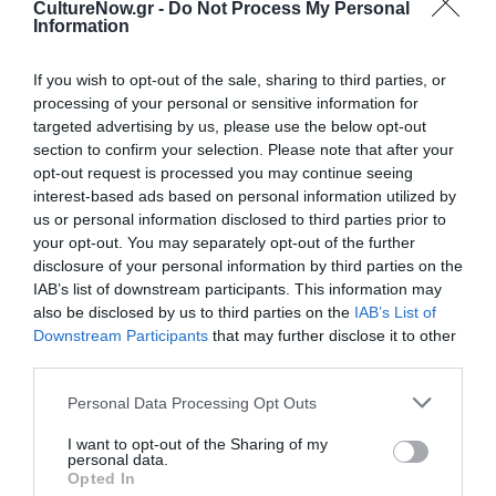
CultureNow.gr -
Do Not Process My Personal
κάποιον: Ένα
Information
απροσδόκητο
αστυνομικό
If you wish to opt-out of the sale, sharing to third parties, or
μυθιστόρημα
processing of your personal or sensitive information for
από τον
targeted advertising by us, please use the below opt-out
ΒΙΒΛΙΟ / ΝΕΑ
Μπέντζαμιν
section to confirm your selection. Please note that after your
Στίβενσον
Η μικρή λέξη
opt-out request is processed you may continue seeing
αγάπη: Ο
interest-based ads based on personal information utilized by
Αύγουστος Κορτώ
us or personal information disclosed to third parties prior to
στο Public
your opt-out. You may separately opt-out of the further
Συντάγματος για
disclosure of your personal information by third parties on the
IAB’s list of downstream participants. This information may
την παρουσίαση
also be disclosed by us to third parties on the
IAB’s List of
του βιβλίου του
Downstream Participants
that may further disclose it to other
third parties.
ΦΕΣΤΙΒΑΛ / ΝΕΑ
ΘΕΑΤΡΟ - ΧΟΡΟΣ / ΝΕΑ
50ο Φεστιβάλ
Δημοτικό Θέατρο
Personal Data Processing Opt Outs
Βιβλίου στο
Πειραιά:
I want to opt-out of the Sharing of my
Ζάππειο: Το
Καλλιτεχνικός
personal data.
πρόγραμμα της
Προγραμματισμός
Opted In