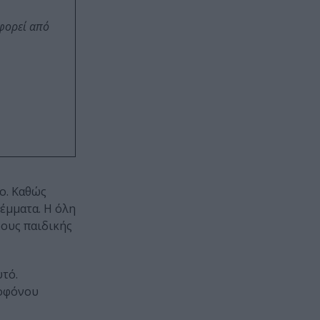
οφορεί από
νο. Καθώς
λέμματα. Η όλη
δους παιδικής
υτό.
λοφόνου