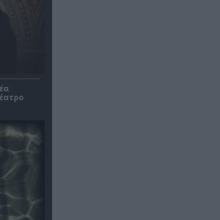
έα
θέατρο