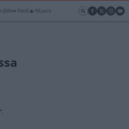
τιβάλ
Παιδί
Θέματα
ssa
”.