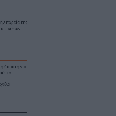
ην πορεία της
 των λαθών
κή ύποπτη για
πάντα.
εγάλο