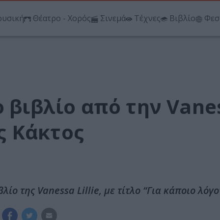
υσική
Θέατρο - Χορός
Σινεμά
Τέχνες
Βιβλίο
Φεσ
ο βιβλίο από την Vane
ις Κάκτος
ίο της Vanessa Lillie, με τίτλο “Για κάποιο λόγο