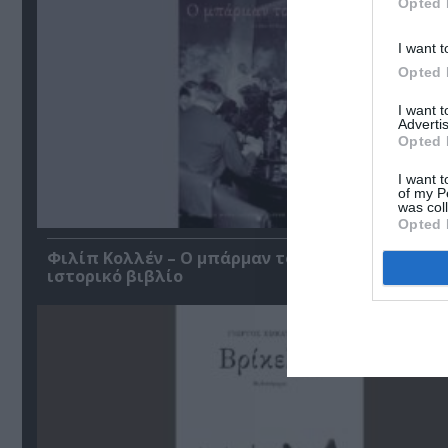
Opted 
I want t
Opted 
I want 
Advertis
Opted 
I want t
of my P
was col
Opted 
Φιλίπ Κολλέν – Ο μπάρμαν του Ritz: Ένα κοινων
ιστορικό βιβλίο