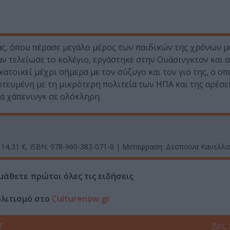
ας, όπου πέρασε μεγάλο μέρος των παιδικών της χρόνων 
αν τελείωσε το κολέγιο, εργάστηκε στην Ουάσινγκτον και 
τοικεί μέχρι σήμερα με τον σύζυγο και τον γιο της, ο οπο
τευμένη με τη μικρότερη πολιτεία των ΗΠΑ και της αρέσε
κά χάπενινγκ σε ολόκληρη
ή: 14,31 €, ISBN: 978-960-382-071-0 | Μετάφραση: Δέσποινα Κανελ
μάθετε πρώτοι όλες τις ειδήσεις
ολιτισμό στο
Culturenow.gr
r
Δες