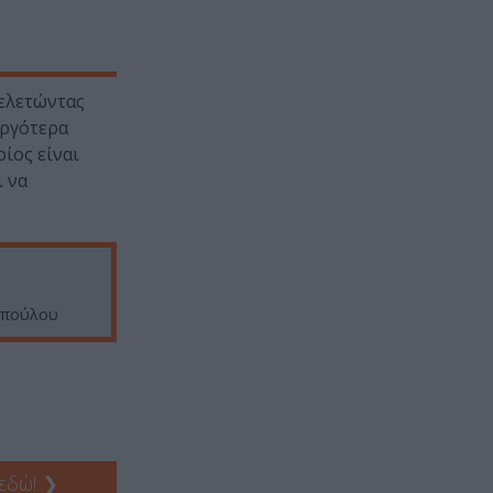
μελετώντας
αργότερα
ίος είναι
ι να
λοπούλου
 εδώ!
❯