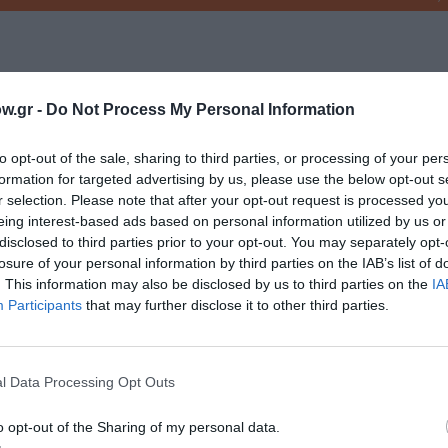
Ι ΣΥΓΓΡΑΦΕΙΣ
ΠΕΖΟΓΡΑΦΙΑ
w.gr -
Do Not Process My Personal Information
to opt-out of the sale, sharing to third parties, or processing of your per
νη και τον Πολιτισμό!
formation for targeted advertising by us, please use the below opt-out s
r selection. Please note that after your opt-out request is processed y
eing interest-based ads based on personal information utilized by us or
disclosed to third parties prior to your opt-out. You may separately opt-
λουθήστε το Culturenow.gr
losure of your personal information by third parties on the IAB’s list of
. This information may also be disclosed by us to third parties on the
IA
Participants
that may further disclose it to other third parties.
χετικά Άρθρα
l Data Processing Opt Outs
o opt-out of the Sharing of my personal data.