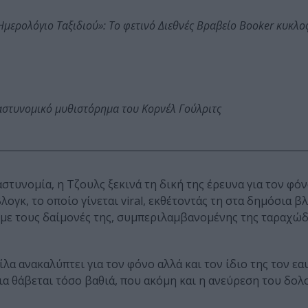
: Ημερολόγιο Ταξιδιού»: Το φετινό Διεθνές Βραβείο Booker κυκλ
αστυνομικό μυθιστόρημα του Κορνέλ Γούλριτς
στυνομία, η Τζουλς ξεκινά τη δική της έρευνα για τον φό
λογκ, το οποίο γίνεται viral, εκθέτοντάς τη στα δημόσια β
 με τους δαίμονές της, συμπεριλαμβανομένης της ταραχώ
α ανακαλύπτει για τον φόνο αλλά και τον ίδιο της τον εα
ια θάβεται τόσο βαθιά, που ακόμη και η ανεύρεση του δο