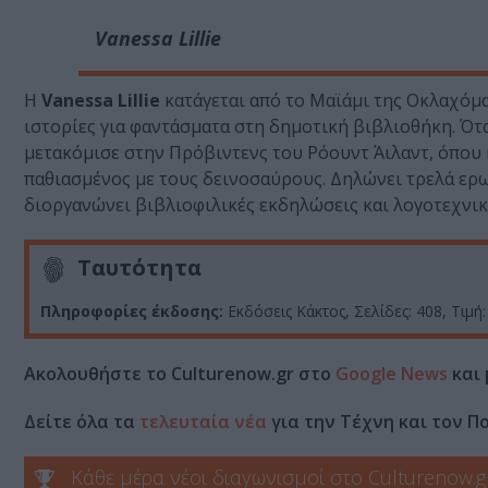
Vanessa Lillie
Η
Vanessa Lillie
κατάγεται από το Μαϊάμι της Οκλαχόμ
ιστορίες για φαντάσματα στη δημοτική βιβλιοθήκη. Ότ
μετακόμισε στην Πρόβιντενς του Ρόουντ Άιλαντ, όπου κα
παθιασμένος με τους δεινοσαύρους. Δηλώνει τρελά ερω
διοργανώνει βιβλιοφιλικές εκδηλώσεις και λογοτεχνι
Ταυτότητα
Πληροφορίες έκδοσης:
Εκδόσεις Κάκτος, Σελίδες: 408, Τιμ
Ακολουθήστε το Culturenow.gr στο
Google News
και 
Δείτε όλα τα
τελευταία νέα
για την Τέχνη και τον Π
Κάθε μέρα νέοι διαγωνισμοί στο Culturenow.g