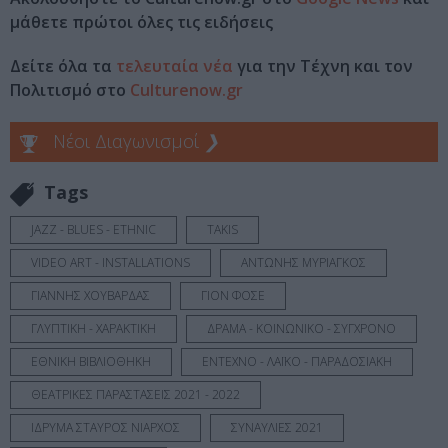
μάθετε πρώτοι όλες τις ειδήσεις
Δείτε όλα τα
τελευταία νέα
για την Τέχνη και τον
Πολιτισμό στο
Culturenow.gr
Νέοι Διαγωνισμοί
❯
Tags
JAZZ - BLUES - ETHNIC
TAKIS
VIDEO ART - INSTALLATIONS
ΑΝΤΩΝΗΣ ΜΥΡΙΑΓΚΟΣ
ΓΙΑΝΝΗΣ ΧΟΥΒΑΡΔΑΣ
ΓΙΟΝ ΦΟΣΕ
ΓΛΥΠΤΙΚΗ - ΧΑΡΑΚΤΙΚΗ
ΔΡΑΜΑ - ΚΟΙΝΩΝΙΚΟ - ΣΥΓΧΡΟΝΟ
ΕΘΝΙΚΗ ΒΙΒΛΙΟΘΗΚΗ
ΕΝΤΕΧΝΟ - ΛΑΪΚΟ - ΠΑΡΑΔΟΣΙΑΚΗ
ΘΕΑΤΡΙΚΕΣ ΠΑΡΑΣΤΑΣΕΙΣ 2021 - 2022
ΙΔΡΥΜΑ ΣΤΑΥΡΟΣ ΝΙΑΡΧΟΣ
ΣΥΝΑΥΛΙΕΣ 2021