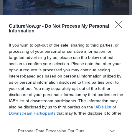
CultureNow.gr -
Do Not Process My Personal
Information
If you wish to opt-out of the sale, sharing to third parties, or
Στις 15 Νοεμβρίου θα πραγματοποιηθεί στην Αίθουσα
processing of your personal or sensitive information for
Σταύρος Νιάρχος μια μοναδική κινηματογραφική
targeted advertising by us, please use the below opt-out
προβολή. Το έργο του
Δημήτρη Καμαρωτού,
section to confirm your selection. Please note that after your
opt-out request is processed you may continue seeing
Προμηθέας Δεσμώτης του Αισχύλου
, μια
interest-based ads based on personal information utilized by
συμπαραγωγή του Κέντρου Πολιτισμού Ίδρυμα
us or personal information disclosed to third parties prior to
Σταύρος Νιάρχος και της Εθνικής Βιβλιοθήκης της
your opt-out. You may separately opt-out of the further
Ελλάδος παρουσιάζεται, μετά την τεχνική ολοκλήρωσή
disclosure of your personal information by third parties on the
του, σε μια μοναδική κινηματογραφική προβολή –
IAB’s list of downstream participants. This information may
αποτύπωση της παράστασης. Η παράσταση του
also be disclosed by us to third parties on the
IAB’s List of
Καμαρωτού, συνθέτη και δραματουργού του ήχου,
Downstream Participants
that may further disclose it to other
third parties.
δημιουργήθηκε μέσα στις συνθήκες της πανδημίας και
παίχτηκε πέντε φορές με ταυτόχρονη διαδικτυακή
Personal Data Processing Opt Outs