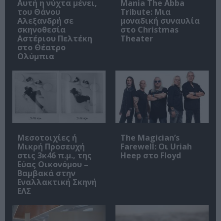
Αυτή η νύχτα μένει,
Mania The Abba
του Θάνου
Tribute: Μια
Αλεξανδρή σε
μοναδική συναυλία
σκηνοθεσία
στο Christmas
Αστέριου Πελτέκη
Theater
στο Θέατρο
Ολύμπια
Μεσοτοιχίες ή
The Magician’s
Μικρή Προσευχή
Farewell: Οι Uriah
στις 3κ46 π.μ., της
Heep στο Floyd
Εύας Οικονόμου –
Βαμβακά στην
Εναλλακτική Σκηνή
ΕΛΣ