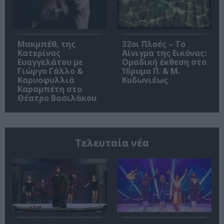
Μακμπέθ, της
32οι Πλοές – Το
Κατερίνας
Αίνιγμα της Εικόνας:
Ευαγγελάτου με
Ομαδική έκθεση στο
Γιώργο Γάλλο &
Ίδρυμα Π. & Μ.
Καρυοφυλλιά
Κυδωνιέως
Καραμπέτη στο
Θέατρο Βασιλάκου
Τελευταία νέα