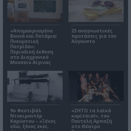
«Απομακρυσμένα
25 αναγνωστικές
Βουνά και Ποτάμια:
προτάσεις για τον
Πνευματική
Αύγουστο
Πατρίδα»:
Περιοδική έκθεση
στο Διαχρονικό
Μουσείο Αίγινας
9ο Φεστιβάλ
«ΖΗΤΩ τα λαϊκά
Ντοκιμαντέρ
κορίτσια!», του
Καρύστου – «Ξένος
Παντελή Αμπαζή
εδώ, ξένος εκεί,
στο Θέατρο