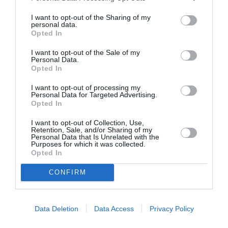
αναμετάδοση από την ιστορική έδρα της ΕΒΕ, το
Βαλλιάνειο Μέγαρο στην οδό Πανεπιστημίου,
I want to opt-out of the Sharing of my
personal data.
φτάνοντας σε τουλάχιστον 18.000 οθόνες.
Opted In
Τέλος, συνεχίζονται όλο το φθινόπωρο οι
Λέσχες
I want to opt-out of the Sale of my
Personal Data.
Ανάγνωσης
για ενήλικες, εφήβους και παιδιά, με
Opted In
βιβλία που επέλεξε η Εθνική Βιβλιοθήκη της Ελλάδος,
ενώ η βελτίωση της φυσικής κατάστασης ενισχύεται
I want to opt-out of processing my
Personal Data for Targeted Advertising.
μέσα από αθλητικές δράσεις για όλους, με
Opted In
αποκορύφωμα τον
2ο Ημιμαραθώνιο Καλλιθέας
, που
I want to opt-out of Collection, Use,
διοργανώνει ο Φιλαθλητικός Σύλλογος Καλλιθέας-
Retention, Sale, and/or Sharing of my
Μοσχάτου-Ταύρου σε συνεργασία με το ΚΠΙΣΝ την
Personal Data that Is Unrelated with the
Purposes for which it was collected.
Κυριακή 3 Οκτωβρίου.
Opted In
CONFIRM
Ταυτότητα
Περισσότερες πληροφορίες:
snfcc.org
Data Deletion
Data Access
Privacy Policy
Ακολουθήστε το Culturenow.gr στο
Google News
και