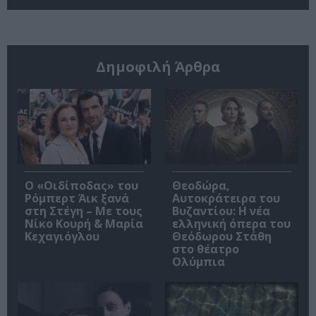
Δημοφιλή Άρθρα
O «Οιδίποδας» του
Θεοδώρα,
Ρόμπερτ Άικ ξανά
Αυτοκράτειρα του
στη Στέγη – Με τους
Βυζαντίου: Η νέα
Νίκο Κουρή & Μαρία
ελληνική όπερα του
Κεχαγιόγλου
Θεόδωρου Στάθη
στο θέατρο
Ολύμπια