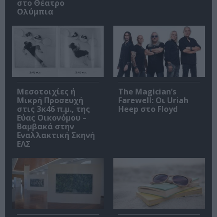
στο Θέατρο
Ολύμπια
Μεσοτοιχίες ή
The Magician’s
Μικρή Προσευχή
Farewell: Οι Uriah
στις 3κ46 π.μ., της
Heep στο Floyd
Εύας Οικονόμου –
Βαμβακά στην
Εναλλακτική Σκηνή
ΕΛΣ