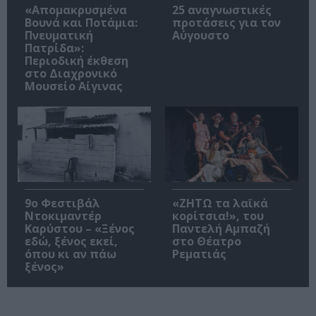
«Απομακρυσμένα
25 αναγνωστικές
Βουνά και Ποτάμια:
προτάσεις για τον
Πνευματική
Αύγουστο
Πατρίδα»:
Περιοδική έκθεση
στο Διαχρονικό
Μουσείο Αίγινας
9ο Φεστιβάλ
«ΖΗΤΩ τα λαϊκά
Ντοκιμαντέρ
κορίτσια!», του
Καρύστου – «Ξένος
Παντελή Αμπαζή
εδώ, ξένος εκεί,
στο Θέατρο
όπου κι αν πάω
Ρεματιάς
ξένος»