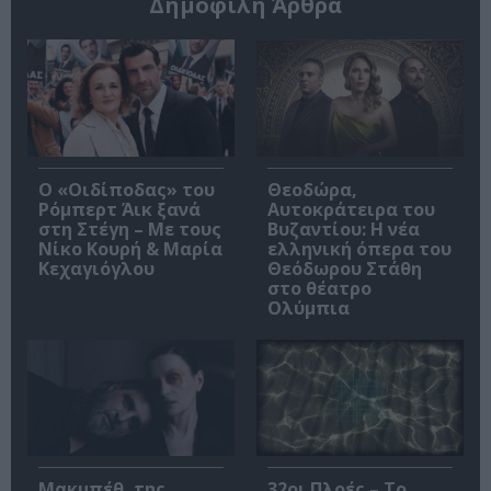
Δημοφιλή Άρθρα
O «Οιδίποδας» του
Θεοδώρα,
Ρόμπερτ Άικ ξανά
Αυτοκράτειρα του
στη Στέγη – Με τους
Βυζαντίου: Η νέα
Νίκο Κουρή & Μαρία
ελληνική όπερα του
Κεχαγιόγλου
Θεόδωρου Στάθη
στο θέατρο
Ολύμπια
Μακμπέθ, της
32οι Πλοές – Το