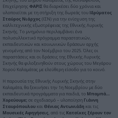
Σκηνής, του Δήμου Καλαμάτας της Κοινωφελούς
Επιχείρησης
ΦΑΡΙΣ
θα διαρκέσει δύο χρόνια και
υλοποιείται με τη στήριξη της δωρεάς του
Ιδρύματος
Σταύρος Νιάρχος
(ΙΣΝ) για την ενίσχυση της
καλλιτεχνικής εξωστρέφειας της Εθνικής Λυρικής
Σκηνής. To μνημόνιο περιλαμβάνει ένα
πολυσυλλεκτικό πρόγραμμα παραστατικών,
εκπαιδευτικών και κοινωνικών δράσεων αρχής
γενομένης από τον Νοέμβριο του 2025. Όλες οι
παραστάσεις και οι δράσεις της Εθνικής Λυρικής
Σκηνής θα φιλοξενηθούν στους χώρους του Μεγάρου
Χορού Καλαμάτας με ελεύθερη είσοδο για το κοινό.
Η παρουσία της Εθνικής Λυρικής Σκηνής στην
Καλαμάτα, θα ξεκινήσει την 1η Νοεμβρίου με δύο
εκπαιδευτικά προγράμματα για παιδιά, το
Μπαμπά…
Χορεύουμε;
σε σχεδιασμό – υλοποίηση
Γιάννη
Σταυρόπουλου
και
Θένιας Αντωνιάδη
και τις
Μουσικές Αφηγήσεις
, από τις
Κατσίκες ξέρουν τον