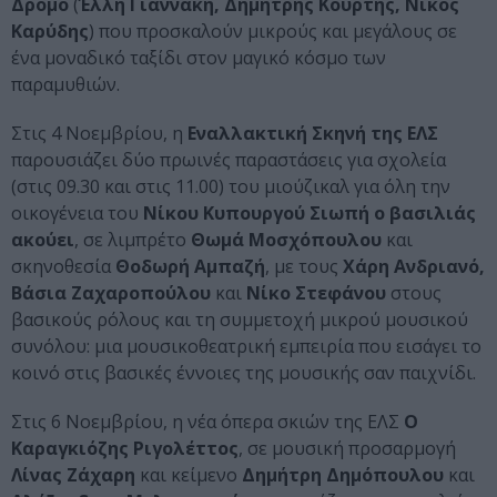
Δρόμο
(
Έλλη Γιαννάκη, Δημήτρης Κούρτης, Νίκος
Καρύδης
) που προσκαλούν μικρούς και μεγάλους σε
ένα μοναδικό ταξίδι στον μαγικό κόσμο των
παραμυθιών.
Στις 4 Νοεμβρίου, η
Εναλλακτική Σκηνή της ΕΛΣ
παρουσιάζει δύο πρωινές παραστάσεις για σχολεία
(στις 09.30 και στις 11.00) του μιούζικαλ για όλη την
οικογένεια του
Νίκου Κυπουργού
Σιωπή ο βασιλιάς
ακούει
, σε λιμπρέτο
Θωμά Μοσχόπουλου
και
σκηνοθεσία
Θοδωρή Αμπαζή
, με τους
Χάρη Ανδριανό,
Βάσια Ζαχαροπούλου
και
Νίκο Στεφάνου
στους
βασικούς ρόλους και τη συμμετοχή μικρού μουσικού
συνόλου: μια μουσικοθεατρική εμπειρία που εισάγει το
κοινό στις βασικές έννοιες της μουσικής σαν παιχνίδι.
Στις 6 Νοεμβρίου, η νέα όπερα σκιών της ΕΛΣ
Ο
Καραγκιόζης Ριγολέττος
, σε μουσική προσαρμογή
Λίνας Ζάχαρη
και κείμενο
Δημήτρη Δημόπουλου
και