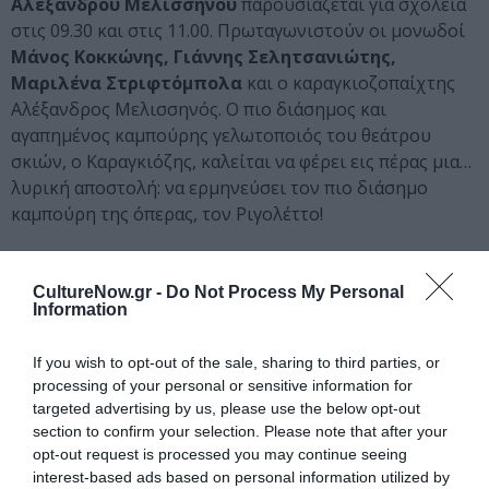
Αλέξανδρου Μελισσηνού
παρουσιάζεται για σχολεία
στις 09.30 και στις 11.00. Πρωταγωνιστούν οι μονωδοί
Μάνος Κοκκώνης, Γιάννης Σελητσανιώτης,
Μαριλένα Στριφτόμπολα
και ο καραγκιοζοπαίχτης
Αλέξανδρος Μελισσηνός. Ο πιο διάσημος και
αγαπημένος καμπούρης γελωτοποιός του θεάτρου
σκιών, ο Καραγκιόζης, καλείται να φέρει εις πέρας μια…
λυρική αποστολή: να ερμηνεύσει τον πιο διάσημο
καμπούρη της όπερας, τον Ριγολέττο!
Το απόγευμα της 6ης Νοεμβρίου στις 18.30 και στις
21.00 θα παρουσιαστεί η οπερέτα του
Θεόφραστου
CultureNow.gr -
Do Not Process My Personal
Information
Σακελλαρίδη Θέλω να δω τον Πάπα
, σε σκηνοθεσία
Νατάσας Τριανταφύλλη
, ενορχήστρωση
Μιχάλη
If you wish to opt-out of the sale, sharing to third parties, or
Παπαπέτρου
, με του
ς Δημήτρης Σιγαλό, Βαγγέλη
processing of your personal or sensitive information for
Μανιάτη, Τζούλια Σουγλάκου, Χρύσα Μαλιαμάνη,
targeted advertising by us, please use the below opt-out
Νικόλα Μαραζιώτη, Μαρισία Παπαλεξίου, Αντώνη
section to confirm your selection. Please note that after your
Κυριακάκη
και τη συμμετοχή μικρού μουσικού
opt-out request is processed you may continue seeing
συνόλου.
interest-based ads based on personal information utilized by