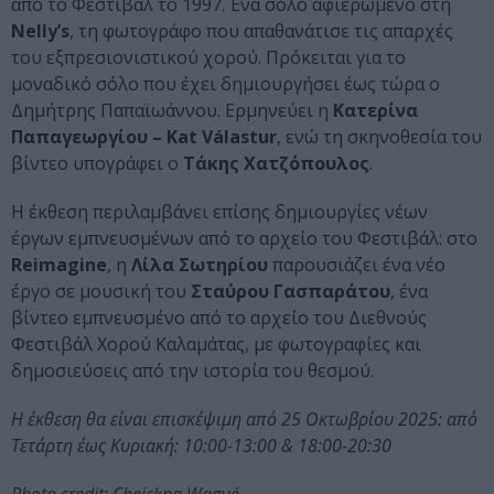
από το Φεστιβάλ τo 1997. Ένα σόλο αφιερωμένο στη
Nelly’s
, τη φωτογράφο που απαθανάτισε τις απαρχές
του εξπρεσιονιστικού χορού. Πρόκειται για το
μοναδικό σόλο που έχει δημιουργήσει έως τώρα ο
Δημήτρης Παπαϊωάννου. Ερμηνεύει η
Κατερίνα
Παπαγεωργίου – Kat Válastur
, ενώ τη σκηνοθεσία του
βίντεο υπογράφει ο
Τάκης Χατζόπουλος
.
Η έκθεση περιλαμβάνει επίσης δημιουργίες νέων
έργων εμπνευσμένων από το αρχείο του Φεστιβάλ: στο
Reimagine
, η
Λίλα Σωτηρίου
παρουσιάζει ένα νέο
έργο σε μουσική του
Σταύρου Γασπαράτου
, ένα
βίντεο εμπνευσμένο από το αρχείο του Διεθνούς
Φεστιβάλ Χορού Καλαμάτας, με φωτογραφίες και
δημοσιεύσεις από την ιστορία του θεσμού.
Η έκθεση θα είναι επισκέψιμη από 25 Οκτωβρίου 2025: από
Τετάρτη έως Κυριακή: 10:00-13:00 & 18:00-20:30