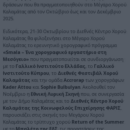
δράσεων που θα πραγματοποιηθούν στο Μέγαρο Χορού
Καλαμάτας από τον Οκτώβριο έως και τον Δεκέμβριο
2025.
Ειδικότερα, 21-30 Οκτωβρίου το Διεθνές Κέντρο Χορού
Καλαμάτας θα φιλοξενήσει στο Μέγαρο Χορού
Καλαμάτας το ερευνητικό χορογραφικό πρόγραμμα
«Smala – Ένα χορογραφικό εργαστήριο στη
Μεσόγειο»
που πραγματοποιείται σε συνδιοργάνωση
με το
Γαλλικό Ινστιτούτο Ελλάδας
, το
Γαλλικό
Ινστιτούτο Κύπρου
, το
Διεθνές Φεστιβάλ Χορού
Καλαμάτας
και την ομάδα
Accrorap
των χορογράφων
Kader Attou
και
Sophie Bulbulyan
. Ακολουθεί τον
Νοέμβριο η
Εθνική Λυρική Σκηνή
που, σε συνεργασία
με τον Δήμο Καλαμάτας και το
Διεθνές Κέντρο Χορού
Καλαμάτας της Κοινωφελούς Επιχείρησης ΦΑΡΙΣ
,
παρουσιάζει στις σκηνές του Μεγάρου Χορού
Καλαμάτας το τρίπτυχο χορού
Return of the Summer
με το
Μπαλέτο της ΕΛΣ
, τις παραστάσεις της