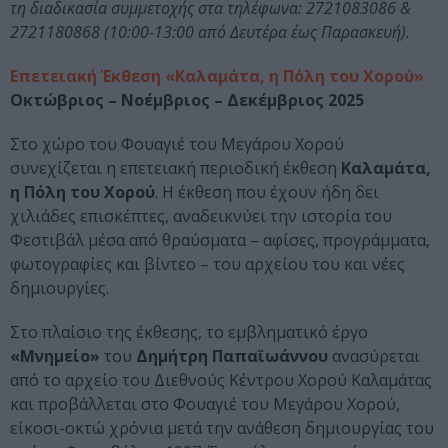
τη διαδικασία συμμετοχής στα τηλέφωνα: 2721083086 &
2721180868 (10:00-13:00 από Δευτέρα έως Παρασκευή).
Επετειακή Έκθεση «Καλαμάτα, η Πόλη του Χορού»
Οκτώβριος – Νοέμβριος – Δεκέμβριος 2025
Στο χώρο του Φουαγιέ του Μεγάρου Χορού
συνεχίζεται η επετειακή περιοδική έκθεση
Καλαμάτα,
η Πόλη του Χορού
. Η έκθεση που έχουν ήδη δει
χιλιάδες επισκέπτες, αναδεικνύει την ιστορία του
Φεστιβάλ μέσα από θραύσματα – αφίσες, προγράμματα,
φωτογραφίες και βίντεο – του αρχείου του και νέες
δημιουργίες.
Στο πλαίσιο της έκθεσης, το εμβληματικό έργο
«Μνημείο»
του
Δημήτρη Παπαϊωάννου
ανασύρεται
από το αρχείο του Διεθνούς Κέντρου Χορού Καλαμάτας
και προβάλλεται στο Φουαγιέ του Μεγάρου Χορού,
είκοσι-οκτώ χρόνια μετά την ανάθεση δημιουργίας του