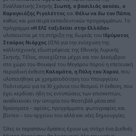
Εναλλακτικής Σκηνής
Σιωπή, ο βασιλιάς ακούει, ο
Καραγκιόζης Ριγολέττος
και
Θέλω να δω τον Πάπα
,
καθώς και μια σειρά εκπαιδευτικών προγραμμάτων. Το
πρόγραμμα
«Η ΕΛΣ ταξιδεύει στην Ελλάδα»
υλοποιείται με τη στήριξη της δωρεάς του
Ιδρύματος
Σταύρος Νιάρχος
(ΙΣΝ) για την ενίσχυση της
καλλιτεχνικής εξωστρέφειας της Εθνικής Λυρικής
Σκηνής. Τέλος, συνεχίζεται μέχρι και τον Δεκέμβριο
στο χώρο του Φουαγιέ του Μεγάρου Χορού η επετειακή
περιοδική έκθεση
Καλαμάτα, η Πόλη του Χορού
, που
υλοποιήθηκε με χρηματοδότηση του Υπουργείου
Πολιτισμού για τα 30 χρόνια του θεσμού. Η έκθεση, που
έχει κερδίσει ήδη τις εντυπώσεις των επισκεπτών,
αναδεικνύει την ιστορία του Φεστιβάλ μέσα από
θραύσματα – αφίσες, προγράμματα, φωτογραφίες και
βίντεο – του αρχείου του αλλά και νέες δημιουργίες.
Όλες οι παραπάνω δράσεις έχουν ως στόχο ένα Διεθνές