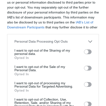
us or personal information disclosed to third parties prior to
Στις 22 και 23 Νοεμβρίου το
Μπαλέτο της ΕΛΣ
θα
your opt-out. You may separately opt-out of the further
παρουσιάσει το τρίπτυχο χορού
Return of the
disclosure of your personal information by third parties on the
IAB’s list of downstream participants. This information may
Summer
, με τις χορογραφίες
Μπολερό
του
also be disclosed by us to third parties on the
IAB’s List of
Κωνσταντίνου Ρήγου
, σε μουσική
Μορίς Ραβέλ
,
Downstream Participants
that may further disclose it to other
Point of No Return
του
Γιάννη Μανταφούνη
, σε
third parties.
μουσική
Γιώργου Κουμεντάκη
και
Les Nuits d’été
του
Κωνσταντίνου Ρήγου, πάνω στη μουσική του
Εκτόρ
Personal Data Processing Opt Outs
Μπερλιόζ
, συνθέτοντας ένα εντυπωσιακό πρόγραμμα
I want to opt-out of the Sharing of my
σύγχρονου χορού που ξεχειλίζει από δυναμισμό και
personal data.
ενέργεια.
Opted In
I want to opt-out of the Sale of my
Στις 23 Νοεμβρίου, θα παρουσιαστεί η
Όπερα Τσέπης
Personal Data.
Ριγολέττος
, ένα εκπαιδευτικό πρόγραμμα για βρέφη
Opted In
και νήπια από ενός έως τριών ετών. Το εργαστήριο –
I want to opt-out of processing my
Όπερα Τσέπης Ριγολέττος είναι μια πρωτότυπη
Personal Data for Targeted Advertising.
πολυαισθητηριακή εμπειρία ειδικά σχεδιασμένη για
Opted In
βρέφη και μικρά παιδιά ηλικίας 1 έως 3 ετών και
I want to opt-out of Collection, Use,
εμπνευσμένη από τον Ριγολέττο του
Τζουζέππε
Retention, Sale, and/or Sharing of my
Personal Data that Is Unrelated with the