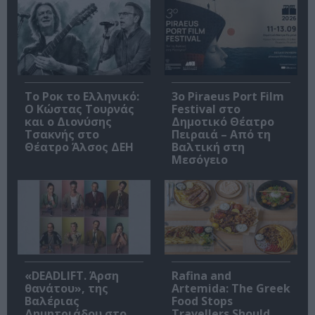
Το Ροκ το Ελληνικό:
3o Piraeus Port Film
Ο Κώστας Τουρνάς
Festival στο
και ο Διονύσης
Δημοτικό Θέατρο
Τσακνής στο
Πειραιά – Από τη
Θέατρο Άλσος ΔΕΗ
Βαλτική στη
Μεσόγειο
«DEADLIFT. Άρση
Rafina and
θανάτου», της
Artemida: The Greek
Βαλέριας
Food Stops
Δημητριάδου στο
Travellers Should