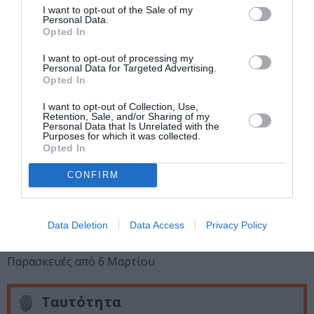
Σταυρός του Νότου PLUS[ΕΝΑΡΞΗ]
I want to opt-out of the Sale of my
Personal Data.
Opted In
Σάββατο 28/2 HOUSE BAND: ΓΙΩΡΓΟΣ ΤΕΝΤΖΕΡΑΚΗΣ,
ΑΛΕΞΑΝΔΡΟΣ ΜΙΧΟΣ, ΠΕΤΡΟΣ ΜΠΟΥΣΟΥΛΟΠΟΥΛΟΣ,
I want to opt-out of processing my
ΕΛΕΝΑ ΑΝΑΓΙΩΤΟΥ «20 χρόνια Live – 20 χρόνια μια
Personal Data for Targeted Advertising.
Opted In
παρέα!»
@ Σταυρός του Νότου CLUB
I want to opt-out of Collection, Use,
ΠΡΟΣΕΧΩΣ ΤΟΝ ΜΑΡΤΙΟ:
Retention, Sale, and/or Sharing of my
Personal Data that Is Unrelated with the
Purposes for which it was collected.
ΑΛΚΙΝΟΟΣ ΙΩΑΝΝΙΔΗΣ
Opted In
@ Σταυρός του Νότου ΚΕΝΤΡΙΚΗ ΣΚΗΝΗ
CONFIRM
Από Παρασκευή 13 Μαρτίου
Και κάθε Παρασκευή και Σάββατο
Data Deletion
Data Access
Privacy Policy
ΝΙΚΟΣ ΠΟΡΤΟΚΑΛΟΓΛΟΥ
@ Σταυρός του Νότου CLUB
Παρασκευές από 6 Μαρτίου
Ταυτότητα