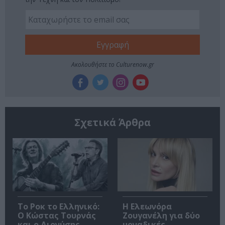
Ακολουθήστε το Culturenow.gr
Σχετικά Άρθρα
Το Ροκ το Ελληνικό:
Η Ελεωνόρα
Ο Κώστας Τουρνάς
Ζουγανέλη για δύο
και ο Διονύσης
μοναδικές