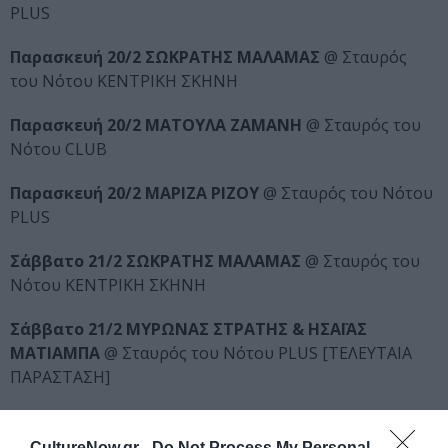
PLUS
Παρασκευή 20/2 ΣΩΚΡΑΤΗΣ ΜΑΛΑΜΑΣ
@ Σταυρός
του Νότου ΚΕΝΤΡΙΚΗ ΣΚΗΝΗ
Παρασκευή 20/2 ΜΑΤΟΥΛΑ ΖΑΜΑΝΗ
@ Σταυρός του
Νότου CLUB
Παρασκευή 20/2 ΜΑΡΙΖΑ ΡΙΖΟΥ
@ Σταυρός του Νότου
PLUS
Σάββατο 21/2 ΣΩΚΡΑΤΗΣ ΜΑΛΑΜΑΣ
@ Σταυρός του
Νότου ΚΕΝΤΡΙΚΗ ΣΚΗΝΗ
Σάββατο 21/2 ΜΥΡΩΝΑΣ ΣΤΡΑΤΗΣ & ΗΣΑΪΑΣ
ΜΑΤΙΑΜΠΑ
@ Σταυρός του Νότου PLUS [ΤΕΛΕΥΤΑΙΑ
ΠΑΡΑΣΤΑΣΗ]
Σάββατο 21/2 HOUSE BAND: ΓΙΩΡΓΟΣ ΤΕΝΤΖΕΡΑΚΗΣ,
ΑΛΕΞΑΝΔΡΟΣ ΜΙΧΟΣ, ΠΕΤΡΟΣ ΜΠΟΥΣΟΥΛΟΠΟΥΛΟΣ,
CultureNow.gr -
Do Not Process My Personal