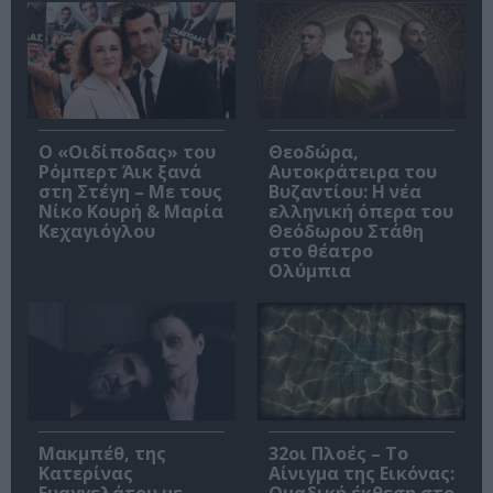
O «Οιδίποδας» του
Θεοδώρα,
Ρόμπερτ Άικ ξανά
Αυτοκράτειρα του
στη Στέγη – Με τους
Βυζαντίου: Η νέα
Νίκο Κουρή & Μαρία
ελληνική όπερα του
Κεχαγιόγλου
Θεόδωρου Στάθη
στο θέατρο
Ολύμπια
Μακμπέθ, της
32οι Πλοές – Το
Κατερίνας
Αίνιγμα της Εικόνας:
Ευαγγελάτου με
Ομαδική έκθεση στο