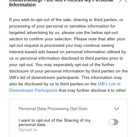
Information
ΕΛΕΝΑ ΑΝΑΓΙΩΤΟΥ «20 χρόνια Live – 20 χρόνια μια
παρέα!»
@ Σταυρός του Νότου CLUB
If you wish to opt-out of the sale, sharing to third parties, or
processing of your personal or sensitive information for
Τετάρτη 25/2 ΒΑΓΓΕΛΗΣ ΒΑΖΑΙΟΣ
@ Σταυρός του
targeted advertising by us, please use the below opt-out
Νότου CLUB
section to confirm your selection. Please note that after your
opt-out request is processed you may continue seeing
Πέμπτη 26/2 ΣΩΤΗΡΗΣ ΚΑΣΤΑΝΗΣ
@ Σταυρός του
interest-based ads based on personal information utilized by
Νότου PLUS
us or personal information disclosed to third parties prior to
your opt-out. You may separately opt-out of the further
Παρασκευή 27/2 ΣΩΚΡΑΤΗΣ ΜΑΛΑΜΑΣ
@ Σταυρός
disclosure of your personal information by third parties on the
του Νότου ΚΕΝΤΡΙΚΗ ΣΚΗΝΗ
IAB’s list of downstream participants. This information may
also be disclosed by us to third parties on the
IAB’s List of
Παρασκευή 27/2 ΜΑΡΙΖΑ ΡΙΖΟΥ
@ Σταυρός του Νότου
Downstream Participants
that may further disclose it to other
PLUS
third parties.
Personal Data Processing Opt Outs
Σάββατο 28/2 ΣΩΚΡΑΤΗΣ ΜΑΛΑΜΑΣ
@ Σταυρός του
Νότου ΚΕΝΤΡΙΚΗ ΣΚΗΝΗ
I want to opt-out of the Sharing of my
personal data.
Opted In
Σάββατο 28/2 ΕΛΛΗ ΠΑΣΠΑΛΑ – VASSILIKOS
@