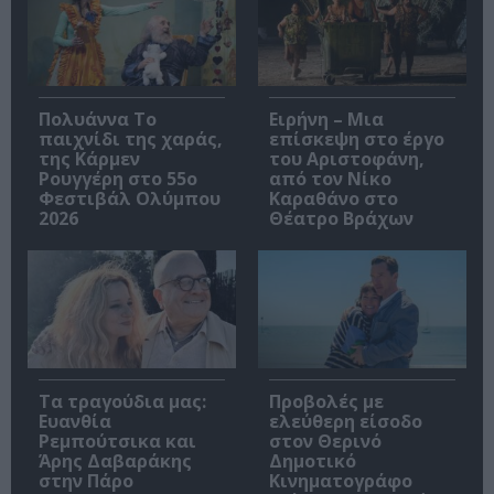
Πολυάννα Το
Ειρήνη – Μια
παιχνίδι της χαράς,
επίσκεψη στο έργο
της Κάρμεν
του Αριστοφάνη,
Ρουγγέρη στο 55ο
από τον Νίκο
Φεστιβάλ Ολύμπου
Καραθάνο στο
2026
Θέατρο Βράχων
Τα τραγούδια μας:
Προβολές με
Ευανθία
ελεύθερη είσοδο
Ρεμπούτσικα και
στον Θερινό
Άρης Δαβαράκης
Δημοτικό
στην Πάρο
Κινηματογράφο