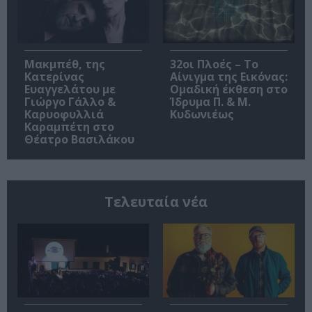
Μακμπέθ, της
32οι Πλοές – Το
Κατερίνας
Αίνιγμα της Εικόνας:
Ευαγγελάτου με
Ομαδική έκθεση στο
Γιώργο Γάλλο &
Ίδρυμα Π. & Μ.
Καρυοφυλλιά
Κυδωνιέως
Καραμπέτη στο
Θέατρο Βασιλάκου
Τελευταία νέα