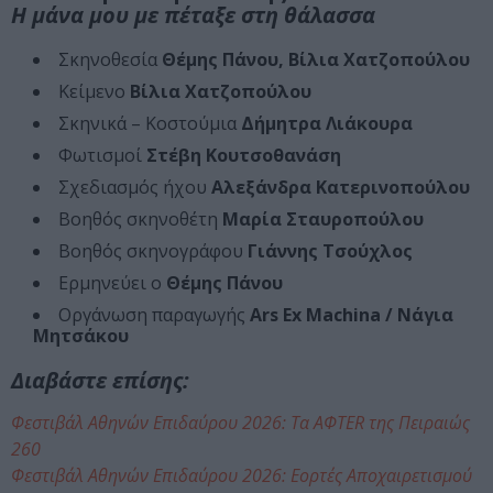
Η μάνα μου με πέταξε στη θάλασσα
Σκηνοθεσία
Θέμης Πάνου, Βίλια Χατζοπούλου
Κείμενο
Βίλια Χατζοπούλου
Σκηνικά – Κοστούμια
Δήμητρα Λιάκουρα
Φωτισμοί
Στέβη Κουτσοθανάση
Σχεδιασμός ήχου
Αλεξάνδρα Κατερινοπούλου
Βοηθός σκηνοθέτη
Μαρία Σταυροπούλου
Βοηθός σκηνογράφου
Γιάννης Τσούχλος
Ερμηνεύει ο
Θέμης Πάνου
Οργάνωση παραγωγής
Αrs Ex Machina / Nάγια
Μητσάκου
Διαβάστε επίσης:
Φεστιβάλ Αθηνών Επιδαύρου 2026: Τα AΦTER της Πειραιώς
260
Φεστιβάλ Αθηνών Επιδαύρου 2026: Εορτές Αποχαιρετισμού