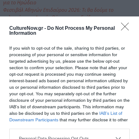
για το Ηρώδειο
Φεστιβάλ Αθηνών Επιδαύρου 2026: Τι θα δούμε το
καλοκαίρι στο Αρχαίο Θέατρο στην Επίδαυρο
CultureNow.gr -
Do Not Process My Personal
Information
Ταυτότητα Εκδήλωσης
If you wish to opt-out of the sale, sharing to third parties, or
Ημερομηνία:
processing of your personal or sensitive information for
30/06/2026
01/07/2026
Από:
Εως:
targeted advertising by us, please use the below opt-out
section to confirm your selection. Please note that after your
Τρίτη, 22:00 | Τετάρτη, 21:30 | Πέμπτη, 21:00
opt-out request is processed you may continue seeing
interest-based ads based on personal information utilized by
Τοποθεσία:
us or personal information disclosed to third parties prior to
Πειραιώς 260 - Χώρος Β, Ταύρος, Αθήνα
your opt-out. You may separately opt-out of the further
disclosure of your personal information by third parties on the
Πειραιώς 260
IAB’s list of downstream participants. This information may
also be disclosed by us to third parties on the
IAB’s List of
Downstream Participants
that may further disclose it to other
Eισιτήρια:
third parties.
Sold Out
Personal Data Processing Opt Outs