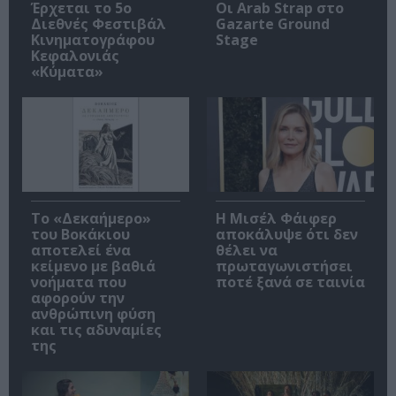
Έρχεται το 5ο
Οι Arab Strap στο
Διεθνές Φεστιβάλ
Gazarte Ground
Κινηματογράφου
Stage
Κεφαλονιάς
«Κύματα»
Το «Δεκαήμερο»
Η Μισέλ Φάιφερ
του Βοκάκιου
αποκάλυψε ότι δεν
αποτελεί ένα
θέλει να
κείμενο με βαθιά
πρωταγωνιστήσει
νοήματα που
ποτέ ξανά σε ταινία
αφορούν την
ανθρώπινη φύση
και τις αδυναμίες
της