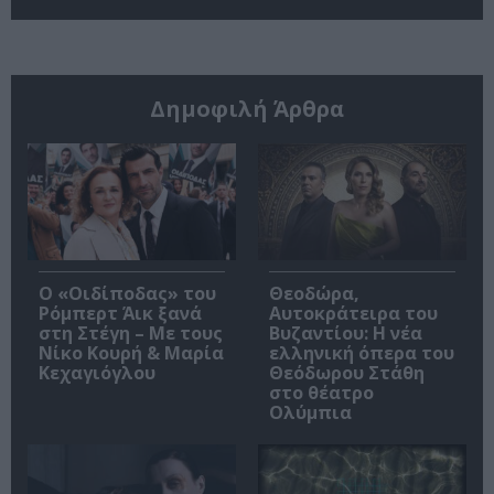
Δημοφιλή Άρθρα
O «Οιδίποδας» του
Θεοδώρα,
Ρόμπερτ Άικ ξανά
Αυτοκράτειρα του
στη Στέγη – Με τους
Βυζαντίου: Η νέα
Νίκο Κουρή & Μαρία
ελληνική όπερα του
Κεχαγιόγλου
Θεόδωρου Στάθη
στο θέατρο
Ολύμπια