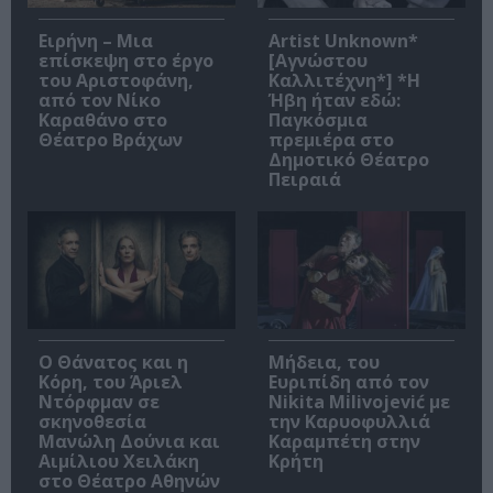
Ειρήνη – Μια
Artist Unknown*
επίσκεψη στο έργο
[Αγνώστου
του Αριστοφάνη,
Καλλιτέχνη*] *Η
από τον Νίκο
Ήβη ήταν εδώ:
Καραθάνο στο
Παγκόσμια
Θέατρο Βράχων
πρεμιέρα στο
Δημοτικό Θέατρο
Πειραιά
Ο Θάνατος και η
Μήδεια, του
Κόρη, του Άριελ
Ευριπίδη από τον
Ντόρφμαν σε
Nikita Milivojević με
σκηνοθεσία
την Καρυοφυλλιά
Μανώλη Δούνια και
Καραμπέτη στην
Αιμίλιου Χειλάκη
Κρήτη
στο Θέατρο Αθηνών