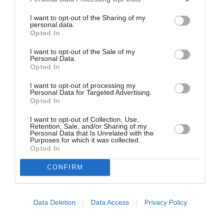
Πληροφορίες / Κρατήσεις:
I want to opt-out of the Sharing of my
personal data.
aefestival.gr
Opted In
I want to opt-out of the Sale of my
Ακολουθήστε το Culturenow.gr στο
Google News
και
Personal Data.
μάθετε πρώτοι όλες τις ειδήσεις
Opted In
I want to opt-out of processing my
Δείτε όλα τα
τελευταία νέα
για την Τέχνη και τον
Personal Data for Targeted Advertising.
Πολιτισμό στο
Culturenow.gr
Opted In
I want to opt-out of Collection, Use,
Νέοι Διαγωνισμοί
❯
Retention, Sale, and/or Sharing of my
Personal Data that Is Unrelated with the
Purposes for which it was collected.
Opted In
Tags
CONFIRM
ΔΡΑΜΑ - ΚΟΙΝΩΝΙΚΟ - ΣΥΓΧΡΟΝΟ
ΕΛΛΗΝΙΚΟ ΕΡΓΟ
ΘΕΑΤΡΙΚΕΣ ΠΑΡΑΣΤΑΣΕΙΣ 2025 – 2026
ΦΕΣΤΙΒΑΛ ΑΘΗΝΩΝ ΚΑΙ ΕΠΙΔΑΥΡΟΥ
Data Deletion
Data Access
Privacy Policy