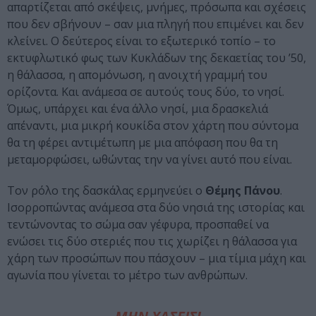
απαρτίζεται από σκέψεις, μνήμες, πρόσωπα και σχέσεις
που δεν σβήνουν – σαν μια πληγή που επιμένει και δεν
κλείνει. Ο δεύτερος είναι το εξωτερικό τοπίο – το
εκτυφλωτικό φως των Κυκλάδων της δεκαετίας του ’50,
η θάλασσα, η απομόνωση, η ανοιχτή γραμμή του
ορίζοντα. Και ανάμεσα σε αυτούς τους δύο, το νησί.
Όμως, υπάρχει και ένα άλλο νησί, μια δρασκελιά
απέναντι, μια μικρή κουκίδα στον χάρτη που σύντομα
θα τη φέρει αντιμέτωπη με μια απόφαση που θα τη
μεταμορφώσει, ωθώντας την να γίνει αυτό που είναι.
Τον ρόλο της δασκάλας ερμηνεύει ο
Θέμης Πάνου
.
Ισορροπώντας ανάμεσα στα δύο νησιά της ιστορίας και
τεντώνοντας το σώμα σαν γέφυρα, προσπαθεί να
ενώσει τις δύο στεριές που τις χωρίζει η θάλασσα για
χάρη των προσώπων που πάσχουν – μια τίμια μάχη και
αγωνία που γίνεται το μέτρο των ανθρώπων.