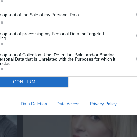
In
o opt-out of the Sale of my Personal Data.
νη και τον Πολιτισμό!
In
to opt-out of processing my Personal Data for Targeted
ing.
λουθήστε το Culturenow.gr
In
o opt-out of Collection, Use, Retention, Sale, and/or Sharing
ersonal Data that Is Unrelated with the Purposes for which it
lected.
In
χετικά Άρθρα
CONFIRM
Data Deletion
Data Access
Privacy Policy