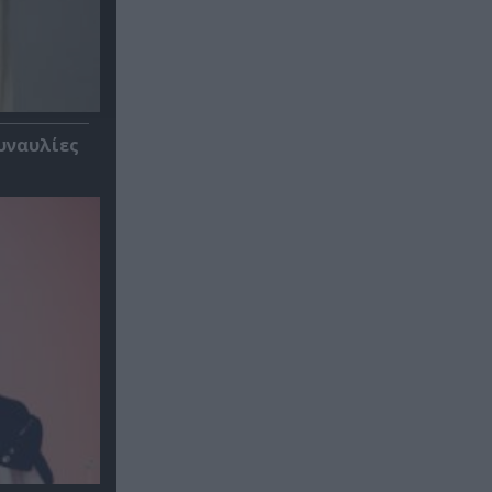
υναυλίες