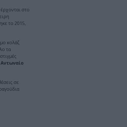
έρχονται στο
πειρη
ηκε το 2015,
ωμο κολάζ
λο τα
 στιγμές
 Αντωναίο
θέσεις σε
τραγούδια