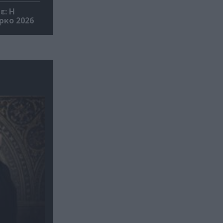
ε: Η
ρκο 2026