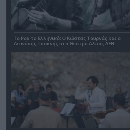
Το Ροκ το Ελληνικό: Ο Κώστας Τουρνάς και ο
Διονύσης Τσακνής στο Θέατρο Άλσος ΔΕΗ