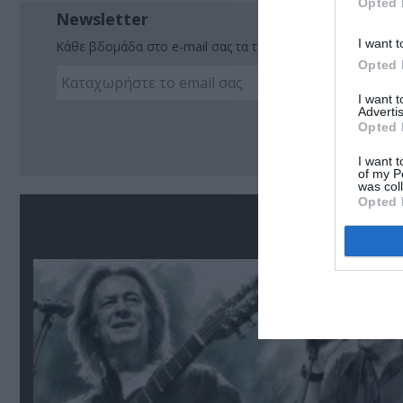
Opted 
Newsletter
I want t
Κάθε βδομάδα στο e-mail σας τα τελευταία νέα για την Τέχ
Opted 
I want 
Advertis
Ακο
Opted 
I want t
of my P
was col
Opted 
Σ