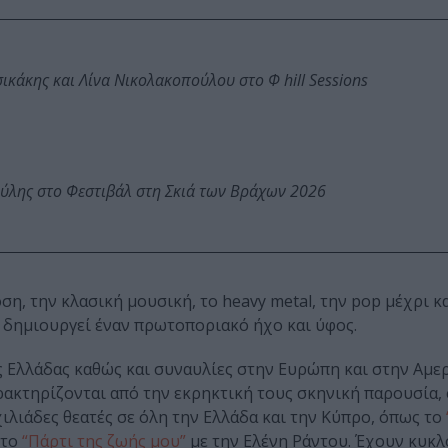
κάκης και Λίνα Νικολακοπούλου στο Φ hill Sessions
ύλης στο Φεστιβάλ στη Σκιά των Βράχων 2026
ση, την κλασική μουσική, το heavy metal, την pop μέχρι κ
υ δημιουργεί έναν πρωτοποριακό ήχο και ύφος.
ς Ελλάδας καθώς και συναυλίες στην Ευρώπη και στην Αμε
αρακτηρίζονται από την εκρηκτική τους σκηνική παρουσία, 
λιάδες θεατές σε όλη την Ελλάδα και την Κύπρο, όπως το
 το
“Πάρτι της ζωής μου”
με την Ελένη Ράντου. Έχουν κυκ