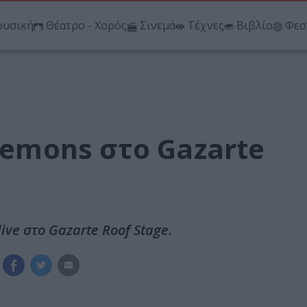
υσική
Θέατρο - Χορός
Σινεμά
Τέχνες
Βιβλίο
Φεσ
 Demons στο Gazarte
ive στο Gazarte Roof Stage.