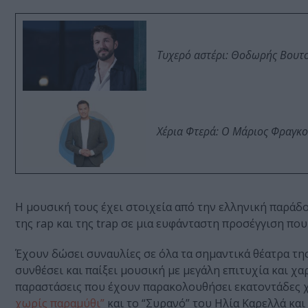
Τυχερό αστέρι: Θοδωρής Βουτσι
Χέρια Φτερά: Ο Μάριος Φραγκο
Η μουσική τους έχει στοιχεία από την ελληνική παράδο
της rap και της trap σε μια ευφάνταστη προσέγγιση πο
Έχουν δώσει συναυλίες σε όλα τα σημαντικά θέατρα τη
συνθέσει και παίξει μουσική με μεγάλη επιτυχία και χ
παραστάσεις που έχουν παρακολουθήσει εκατοντάδες χι
χωρίς παραμύθι”
και το “Συρανό” του Ηλία Καρελλά και