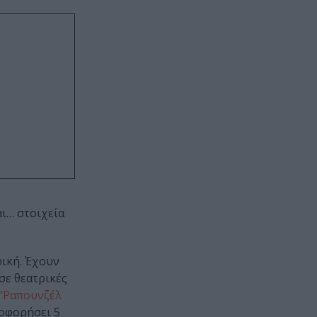
αι… στοιχεία
ρική. Έχουν
σε θεατρικές
“Ραπουνζέλ
λοφορήσει 5