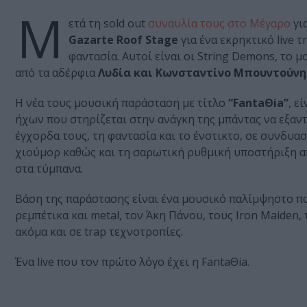
Μ
ετά τη sold out
συναυλία τους στο Μέγαρο
γι
Gazarte Roof Stage
για ένα εκρηκτικό live 
φαντασία. Αυτοί είναι οι String Demons, το
από τα αδέρφια
Λυδία και Κωνσταντίνο Μπουντούνη
Η νέα τους μουσική παράσταση με τίτλο
“FantaΘia”
, ε
ήχων που στηρίζεται στην ανάγκη της μπάντας να εξαντ
έγχορδα τους, τη φαντασία και το ένστικτο, σε συνδυασ
χιούμορ καθώς και τη σαρωτική ρυθμική υποστήριξη 
στα τύμπανα.
Βάση της παράστασης είναι ένα μουσικό παλίμψηστο που
ρεμπέτικα και metal, τον Άκη Πάνου, τους Iron Maiden
ακόμα και σε trap τεχνοτροπίες.
Ένα live που τον πρώτο λόγο έχει η FantaΘia.