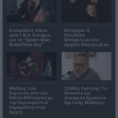
Εισπράξεις πάνω
Μέτρημα: Η
από 1 δισ. δολάρια
Νατάσσα
για το “Spider-Man:
Μποφίλιου στο
Brand New Day”
Αρχαίο Θέατρο Δίου
Μήδεια, του
Στάθης Γκότσης: Το
Ευριπίδη από τον
Μουσείο ως
Nikita Milivojević με
Δυναμικό Εργαλείο
την Καρυοφυλλιά
Κριτικής Μάθησης
Καραμπέτη στην
Κρήτη