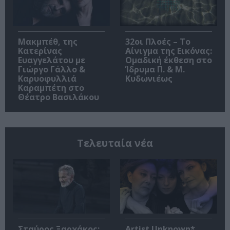
Μακμπέθ, της
32οι Πλοές – Το
Κατερίνας
Αίνιγμα της Εικόνας:
Ευαγγελάτου με
Ομαδική έκθεση στο
Γιώργο Γάλλο &
Ίδρυμα Π. & Μ.
Καρυοφυλλιά
Κυδωνιέως
Καραμπέτη στο
Θέατρο Βασιλάκου
Τελευταία νέα
Σταύρος Ξαρχάκος:
Artist Unknown*