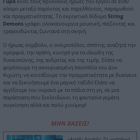
Γύρα
κινεί τους θρυλικούς ήρωες του έργου σε έναν
κόσμο μεταξύ παρόντος και παρελθόντος, παραμυθιού
και πραγματικότητας. Το εκρηκτικό δίδυμο
String
Demons
γράφει ολοκαίνουργια μουσική, παίζοντας και
τραγουδώντας ζωντανά στη σκηνή.
Ο ήρωας σύμβολο, ο ονειροπόλος ιππότης αναζητά την
ομορφιά, την αγάπη, κυνηγά για τα ιδεώδη της
δικαιοσύνης, της ανδρείας και της τιμής. Ελάτε να
φορέσουμε τη σκουριασμένη πανοπλία του Δον
Κιχώτη, να κοιτάξουμε την πραγματικότητα με διαύγεια
και να ξεκινήσουμε ένα μαγικό ταξίδι! Ελάτε να
αγγίξουμε τον ουρανό με τα πόδια στη γη, σε μια
παράσταση που ξεκλειδώνει τη φαντασία γεμάτη
συγκίνηση αλλά και πολύ χιούμορ!
ΜΗΝ ΧΑΣΕΙΣ!
«Αρσέν Λουπέν: Το μυστήριο