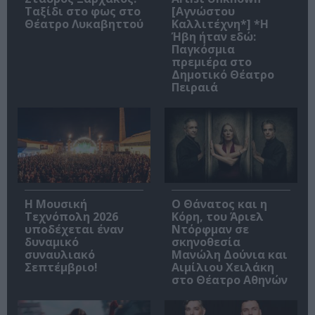
Ταξίδι στο φως στο
[Αγνώστου
Θέατρο Λυκαβηττού
Καλλιτέχνη*] *Η
Ήβη ήταν εδώ:
Παγκόσμια
πρεμιέρα στο
Δημοτικό Θέατρο
Πειραιά
Η Μουσική
Ο Θάνατος και η
Τεχνόπολη 2026
Κόρη, του Άριελ
υποδέχεται έναν
Ντόρφμαν σε
δυναμικό
σκηνοθεσία
συναυλιακό
Μανώλη Δούνια και
Σεπτέμβριο!
Αιμίλιου Χειλάκη
στο Θέατρο Αθηνών