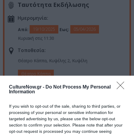
Ταυτότητα Εκδήλωσης
Ημερομηνία:
19/10/2025
05/04/2026
Από:
Εως:
Κυριακή στις 11:30
Τοποθεσία:
Θέατρο Κάππα, Κυψέλης 2, Κυψέλη
Θέατρο Κάππα
CultureNow.gr -
Do Not Process My Personal
Eισιτήρια:
Information
Κανονικό 13€, Μειωμένο 10€ | Early bird 9€ για αγορές
έως και 18/10/2025
If you wish to opt-out of the sale, sharing to third parties, or
processing of your personal or sensitive information for
Πληροφορίες / Κρατήσεις:
targeted advertising by us, please use the below opt-out
section to confirm your selection. Please note that after your
Τηλ.: 2107707227, 2108827000
opt-out request is processed you may continue seeing