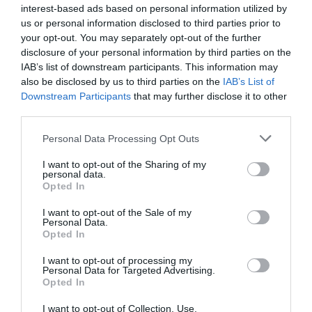
interest-based ads based on personal information utilized by
Ακολουθήστε το Culturenow.gr στο
Google News
και
us or personal information disclosed to third parties prior to
your opt-out. You may separately opt-out of the further
μάθετε πρώτοι όλες τις ειδήσεις
disclosure of your personal information by third parties on the
IAB’s list of downstream participants. This information may
Δείτε όλα τα
τελευταία νέα
για την Τέχνη και τον
also be disclosed by us to third parties on the
IAB’s List of
Πολιτισμό στο
Culturenow.gr
Downstream Participants
that may further disclose it to other
third parties.
Νέοι Διαγωνισμοί
❯
Personal Data Processing Opt Outs
Tags
I want to opt-out of the Sharing of my
personal data.
STRING DEMONS
ΑΝΤΙΓΟΝΗ ΓΥΡΑ
Opted In
ΔΡΑΜΑΤΟΠΟΙΗΜΕΝΗ ΛΟΓΟΤΕΧΝΙΑ
I want to opt-out of the Sale of my
Personal Data.
ΔΡΑΣΤΗΡΙΟΤΗΤΕΣ ΓΙΑ ΠΑΙΔΙΑ
ΗΛΙΑΣ ΚΑΡΕΛΛΑΣ
Opted In
ΞΕΝΟΙ ΣΥΓΓΡΑΦΕΙΣ
ΠΑΙΔΙΚΕΣ ΠΑΡΑΣΤΑΣΕΙΣ 2025 – 2026
I want to opt-out of processing my
Personal Data for Targeted Advertising.
ΠΑΙΔΙΚΕΣ ΠΑΡΑΣΤΑΣΕΙΣ ΚΑΙ ΕΚΘΕΣΕΙΣ ΓΙΑ ΠΑΙΔΙΑ
Opted In
I want to opt-out of Collection, Use,