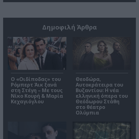
Δημοφιλή Άρθρα
O «Οιδίποδας» του
Θεοδώρα,
Ρόμπερτ Άικ ξανά
Αυτοκράτειρα του
στη Στέγη – Με τους
Βυζαντίου: Η νέα
Νίκο Κουρή & Μαρία
ελληνική όπερα του
Κεχαγιόγλου
Θεόδωρου Στάθη
στο θέατρο
Ολύμπια