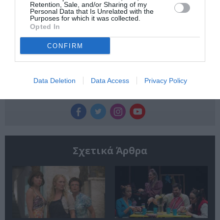
Newsletter
Retention, Sale, and/or Sharing of my
Personal Data that Is Unrelated with the
Purposes for which it was collected.
Κάθε βδομάδα στο e-mail σας τα τελευταία νέα για
Opted In
την Τέχνη και τον Πολιτισμό!
CONFIRM
Data Deletion
Data Access
Privacy Policy
Ακολουθήστε το Culturenow.gr
Σχετικά Άρθρα