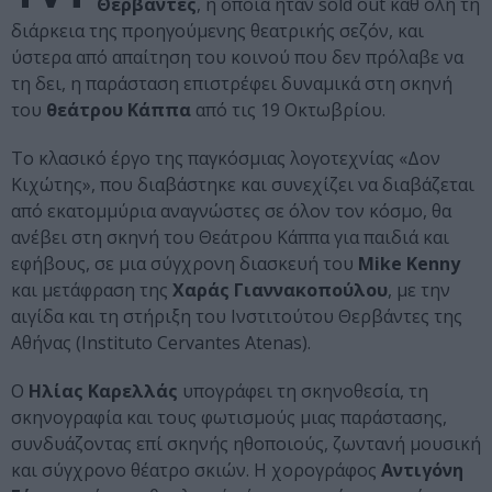
Θερβάντες
, η οποία ήταν sold out καθ΄ όλη τη
διάρκεια της προηγούμενης θεατρικής σεζόν, και
ύστερα από απαίτηση του κοινού που δεν πρόλαβε να
τη δει, η παράσταση επιστρέφει δυναμικά στη σκηνή
του
θεάτρου Κάππα
από τις 19 Οκτωβρίου.
Το κλασικό έργο της παγκόσμιας λογοτεχνίας «Δον
Κιχώτης», που διαβάστηκε και συνεχίζει να διαβάζεται
από εκατομμύρια αναγνώστες σε όλον τον κόσμο, θα
ανέβει στη σκηνή του Θεάτρου Κάππα για παιδιά και
εφήβους, σε μια σύγχρονη διασκευή του
Mike Kenny
και μετάφραση της
Χαράς Γιαννακοπούλου
, με την
αιγίδα και τη στήριξη του Ινστιτούτου Θερβάντες της
Αθήνας (Instituto Cervantes Atenas).
Ο
Ηλίας Καρελλάς
υπογράφει τη σκηνοθεσία, τη
σκηνογραφία και τους φωτισμούς μιας παράστασης,
συνδυάζοντας επί σκηνής ηθοποιούς, ζωντανή μουσική
και σύγχρονο θέατρο σκιών. Η χορογράφος
Αντιγόνη