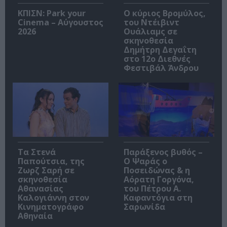
ΚΠΙΣΝ: Park your
O κύριος Βρομύλος,
Cinema – Αύγουστος
του Ντέιβιντ
2026
Ουάλιαμς σε
σκηνοθεσία
Δημήτρη Δεγαΐτη
στο 12ο Διεθνές
Φεστιβάλ Άνδρου
Τα Στενά
Παράξενος βυθός –
Παπούτσια, της
Ο Ψαράς ο
Ζωρζ Σαρή σε
Ποσειδώνας & η
σκηνοθεσία
Αόρατη Γοργόνα,
Αθανασίας
του Πέτρου Α.
Καλογιάννη στον
Καφαντόγια στη
Κινηματογράφο
Σαρωνίδα
Αθηναία