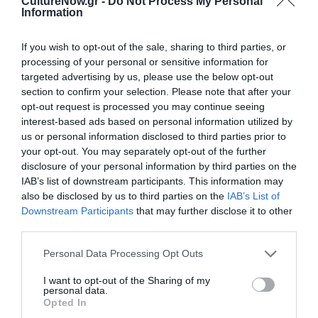
CultureNow.gr -
Do Not Process My Personal
Κίνηση:
Μαρία Τράκα
Information
Βοηθός Σκηνοθέτης:
Βιργινία Δρακοπούλου
If you wish to opt-out of the sale, sharing to third parties, or
Βοηθός Σκηνογράφος:
Ελπίδα Δαλιάνη
processing of your personal or sensitive information for
Διεύθυνση παραγωγής:
Λαμπρίνα
targeted advertising by us, please use the below opt-out
Καραγιαννίδου
section to confirm your selection. Please note that after your
opt-out request is processed you may continue seeing
Επικοινωνία – Γραφείο Τύπου:
Μαρία Τσολάκη
interest-based ads based on personal information utilized by
Social Media – Διαφήμιση:
Renegade Media,
us or personal information disclosed to third parties prior to
Βασίλης Ζαρκαδούλας
your opt-out. You may separately opt-out of the further
Παραγωγή:
ΤΕΧΝΗΧΩΡΟΣ
disclosure of your personal information by third parties on the
IAB’s list of downstream participants. This information may
Παίζουν οι ηθοποιοί:
also be disclosed by us to third parties on the
IAB’s List of
Ξαδέλφη Βαλεντίνη:
Εύρη Σωφρονιάδου
Downstream Participants
that may further disclose it to other
third parties.
Μαργαρίτα:
Εβελίνα Αραπίδη
Λεό:
Βαγγέλης Ρόκκος
Personal Data Processing Opt Outs
Λουίζα:
Μαρλέν Σαΐτη
I want to opt-out of the Sharing of my
personal data.
Σίμος:
Χάρης Ηλιάδης
Opted In