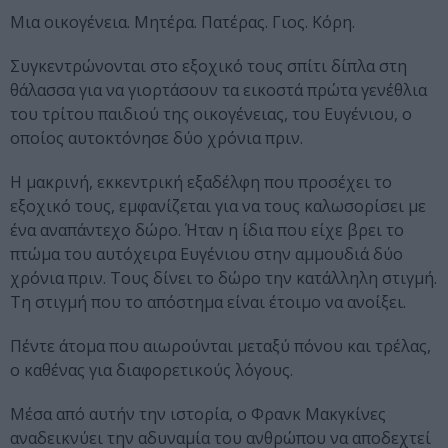
Μια οικογένεια. Μητέρα. Πατέρας. Γιος. Κόρη.
Συγκεντρώνονται στο εξοχικό τους σπίτι δίπλα στη
θάλασσα για να γιορτάσουν τα εικοστά πρώτα γενέθλια
του τρίτου παιδιού της οικογένειας, του Ευγένιου, ο
οποίος αυτοκτόνησε δύο χρόνια πριν.
Η μακρινή, εκκεντρική εξαδέλφη που προσέχει το
εξοχικό τους, εμφανίζεται για να τους καλωσορίσει με
ένα αναπάντεχο δώρο. Ήταν η ίδια που είχε βρει το
πτώμα του αυτόχειρα Ευγένιου στην αμμουδιά δύο
χρόνια πριν. Τους δίνει το δώρο την κατάλληλη στιγμή.
Τη στιγμή που το απόστημα είναι έτοιμο να ανοίξει.
Πέντε άτομα που αιωρούνται μεταξύ πόνου και τρέλας,
ο καθένας για διαφορετικούς λόγους.
Μέσα από αυτήν την ιστορία, ο Φρανκ Μακγκίνες
αναδεικνύει την αδυναμία του ανθρώπου να αποδεχτεί