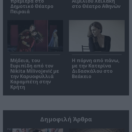
πρεμιέρα στο
Αιμίλιου Χειλάκη
Δημοτικό Θέατρο
στο Θέατρο Αθηνών
Πειραιά
Μήδεια, του
Η πόρνη από πάνω,
Ευριπίδη από τον
με την Κατερίνα
Nikita Milivojević με
Διδασκάλου στο
την Καρυοφυλλιά
Βεάκειο
Καραμπέτη στην
Κρήτη
Δημοφιλή Άρθρα