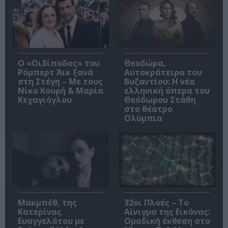
O «Οιδίποδας» του
Θεοδώρα,
Ρόμπερτ Άικ ξανά
Αυτοκράτειρα του
στη Στέγη – Με τους
Βυζαντίου: Η νέα
Νίκο Κουρή & Μαρία
ελληνική όπερα του
Κεχαγιόγλου
Θεόδωρου Στάθη
στο θέατρο
Ολύμπια
Μακμπέθ, της
32οι Πλοές – Το
Κατερίνας
Αίνιγμα της Εικόνας:
Ευαγγελάτου με
Ομαδική έκθεση στο