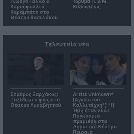
Γιώργο Γάλλο &
Ίδρυμα Π. & Μ.
Καρυοφυλλιά
Κυδωνιέως
Καραμπέτη στο
Θέατρο Βασιλάκου
Τελευταία νέα
Σταύρος Ξαρχάκος:
Artist Unknown*
Ταξίδι στο φως στο
[Αγνώστου
Θέατρο Λυκαβηττού
Καλλιτέχνη*] *Η
Ήβη ήταν εδώ:
Παγκόσμια
πρεμιέρα στο
Δημοτικό Θέατρο
Πειραιά