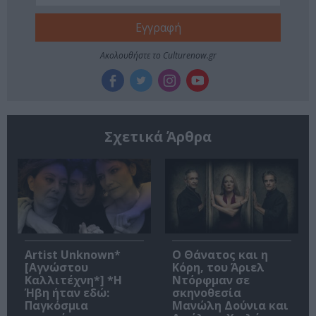
Ακολουθήστε το Culturenow.gr
Σχετικά Άρθρα
Artist Unknown*
Ο Θάνατος και η
[Αγνώστου
Κόρη, του Άριελ
Καλλιτέχνη*] *Η
Ντόρφμαν σε
Ήβη ήταν εδώ:
σκηνοθεσία
Παγκόσμια
Μανώλη Δούνια και