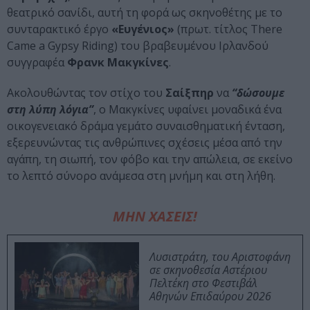
θεατρικό σανίδι, αυτή τη φορά ως σκηνοθέτης με το
συνταρακτικό έργο
«Ευγένιος»
(πρωτ. τίτλος There
Came a Gypsy Riding) του βραβευμένου Ιρλανδού
συγγραφέα
Φρανκ Μακγκίνες
.
Ακολουθώντας τον στίχο του
Σαίξπηρ
να
“δώσουμε
στη λύπη λόγια”
, ο Μακγκίνες υφαίνει μοναδικά ένα
οικογενειακό δράμα γεμάτο συναισθηματική ένταση,
εξερευνώντας τις ανθρώπινες σχέσεις μέσα από την
αγάπη, τη σιωπή, τον φόβο και την απώλεια, σε εκείνο
το λεπτό σύνορο ανάμεσα στη μνήμη και στη λήθη.
ΜΗΝ ΧΑΣΕΙΣ!
Λυσιστράτη, του Αριστοφάνη
σε σκηνοθεσία Αστέριου
Πελτέκη στο Φεστιβάλ
Αθηνών Επιδαύρου 2026