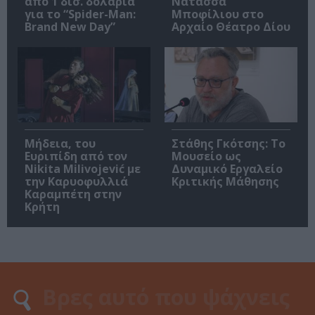
από 1 δισ. δολάρια
Νατάσσα
για το “Spider-Man:
Μποφίλιου στο
Brand New Day”
Αρχαίο Θέατρο Δίου
Μήδεια, του
Στάθης Γκότσης: Το
Ευριπίδη από τον
Μουσείο ως
Nikita Milivojević με
Δυναμικό Εργαλείο
την Καρυοφυλλιά
Κριτικής Μάθησης
Καραμπέτη στην
Κρήτη