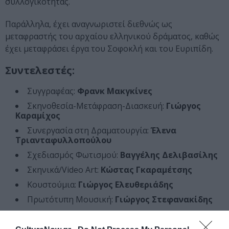
συλλογικότητας.
Παράλληλα, έχει αναγνωριστεί διεθνώς ως
μεταφραστής του αρχαίου ελληνικού δράματος, καθώς
έχει μεταφράσει έργα του Σοφοκλή και του Ευριπίδη.
Συντελεστές:
Συγγραφέας:
Φρανκ Μακγκίνες
Σκηνοθεσία-Μετάφραση-Διασκευή:
Γιώργος
Καραμίχος
Συνεργασία στη Δραματουργία:
Έλενα
Τριανταφυλλοπούλου
Σχεδιασμός Φωτισμού:
Βαγγέλης Δελιβασίλης
Σκηνικά/Video Art:
Κώστας Γκαραμέτσης
Κουστούμια:
Γιώργος Ελευθεριάδης
Πρωτότυπη Μουσική:
Γιώργος Στεφανακίδης
Στίχοι:
Γιώργος Καραμίχος, Γιώργος
Στεφανακίδης