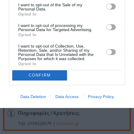
I want to opt-out of the Sale of my
Ταυτότητα Εκδήλωσης
Personal Data.
Opted In
Ημερομηνία:
I want to opt-out of processing my
Personal Data for Targeted Advertising.
03/10/2025
Από:
Opted In
Παρασκευή, Σάββατο: 21:00 | Κυριακή: 20.00
I want to opt-out of Collection, Use,
Retention, Sale, and/or Sharing of my
Τοποθεσία:
Personal Data that Is Unrelated with the
Purposes for which it was collected.
Θέατρο Σημείο, Χαριλάου Τρικούπη 4, Καλλιθέα
Opted In
Θέατρο Σημείο
CONFIRM
Eισιτήρια:
Data Deletion
Data Access
Privacy Policy
18 & 20 ευρώ
Πληροφορίες / Κρατήσεις:
Τηλ: 2109229579 |
thesemio.gr