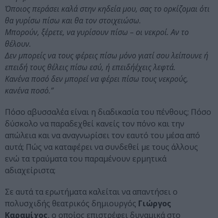
Όποιος περάσει καλά στην κηδεία µου, σας το ορκίζοµαι ότι
θα γυρίσω πίσω και θα τον στοιχειώσω.
Μπορούν, ξέρετε, να γυρίσουν πίσω – οι νεκροί. Αν το
θέλουν.
Δεν µπορείς να τους φέρεις πίσω µόνο γιατί σου λείπουνε ή
επειδή τους θέλεις πίσω εσύ, ή επειδήέχεις λεφτά.
Κανένα ποσό δεν µπορεί να φέρει πίσω τους νεκρούς,
κανένα ποσό.”
Πόσο αβυσσαλέα είναι η διαδικασία του πένθους; Πόσο
δύσκολο να παραδεχθεί κανείς τον πόνο και την
απώλεια και να αναγνωρίσει τον εαυτό του μέσα από
αυτά; Πώς να καταφέρει να συνδεθεί με τους άλλους
ενώ τα τραύματα του παραμένουν ερμητικά
αδιαχείριστα;
Σε αυτά τα ερωτήματα καλείται να απαντήσει ο
πολυσχιδής θεατρικός δημιουργός
Γιώργος
Καραμίχος
, ο οποίος επιστρέφει δυναμικά στο