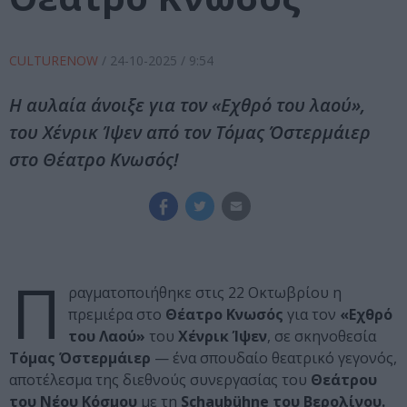
CULTURENOW
/
24-10-2025
/ 9:54
Η αυλαία άνοιξε για τον «Εχθρό του λαού»,
του Χένρικ Ίψεν από τον Τόμας Όστερμάιερ
στο Θέατρο Κνωσός!
Π
ραγματοποιήθηκε στις 22 Οκτωβρίου η
πρεμιέρα στο
Θέατρο Κνωσός
για τον
«Εχθρό
του Λαού»
του
Χένρικ Ίψεν
, σε σκηνοθεσία
Τόμας Όστερμάιερ
— ένα σπουδαίο θεατρικό γεγονός,
αποτέλεσμα της διεθνούς συνεργασίας του
Θεάτρου
του Νέου Κόσμου
με τη
Schaubühne του Βερολίνου.