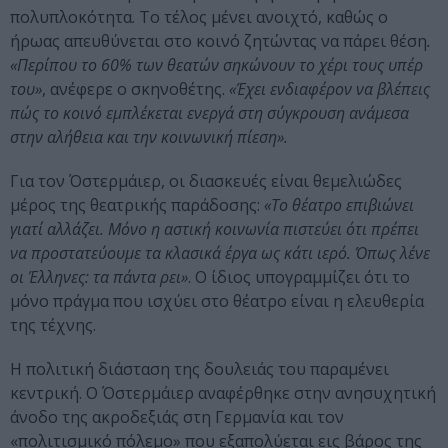
πολυπλοκότητα. Το τέλος μένει ανοιχτό, καθώς ο
ήρωας απευθύνεται στο κοινό ζητώντας να πάρει θέση
.
«Περίπου το 60% των θεατών σηκώνουν το χέρι τους υπέρ
του»
, ανέφερε ο σκηνοθέτης.
«Έχει ενδιαφέρον να βλέπεις
πώς το κοινό εμπλέκεται ενεργά στη σύγκρουση ανάμεσα
στην αλήθεια και την κοινωνική πίεση».
Για τον Όστερμάιερ, οι διασκευές είναι θεμελιώδες
μέρος της θεατρικής παράδοσης:
«Το θέατρο επιβιώνει
γιατί αλλάζει. Μόνο η αστική κοινωνία πιστεύει ότι πρέπει
να προστατεύουμε τα κλασικά έργα ως κάτι ιερό. Όπως λένε
οι Έλληνες: τα πάντα ρει»
. Ο ίδιος υπογραμμίζει ότι το
μόνο πράγμα που ισχύει στο θέατρο είναι η ελευθερία
της τέχνης.
Η πολιτική διάσταση της δουλειάς του παραμένει
κεντρική. Ο Όστερμάιερ αναφέρθηκε στην ανησυχητική
άνοδο της ακροδεξιάς στη Γερμανία και τον
«πολιτισμικό πόλεμο» που εξαπολύεται εις βάρος της