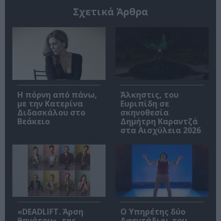
Σχετικά Άρθρα
Η πόρνη από πάνω,
Άλκηστις, του
με την Κατερίνα
Ευριπίδη σε
Διδασκάλου στο
σκηνοθεσία
Βεάκειο
Δημήτρη Καραντζά
στα Αισχύλεια 2026
«DEADLIFT. Άρση
Ο Υπηρέτης δύο
θανάτου», της
Αφεντάδων, του