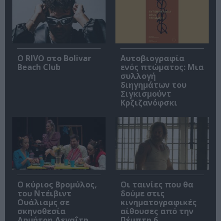
Ο RIVO στο Bolivar
Αυτοβιογραφία
Beach Club
ενός πτώματος: Μια
συλλογή
διηγημάτων του
Σιγκισμούντ
Κρζιζανόφσκι
O κύριος Βρομύλος,
Οι ταινίες που θα
του Ντέιβιντ
δούμε στις
Ουάλιαμς σε
κινηματογραφικές
σκηνοθεσία
αίθουσες από την
Δημήτρη Δεγαΐτη
Πέμπτη 6