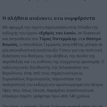
ΔΕΣ 3 ΦΩΤΟΓΡΑΦΙΕΣ
Η αλήθεια απέναντι στα συμφέροντα
Με αφορμή την πρώτη παρουσίαση στην Ελλάδα της
εκδοχής του έργου
«Εχθρός του λαού»
, σε διασκευή
και σκηνοθεσία του
Τόμας Όστερμάιερ
, στ
ο Θέατρο
Κνωσός,
ο σπουδαίος Γερμανός σκηνοθέτης μίλησε σε
μία αποκαλυπτική συνέντευξη Τύπου για την πολιτική
διάσταση του θεάτρου, την αλήθεια, την άνοδο της
ακροδεξιάς και τις ευθύνες της σύγχρονης αριστεράς. Ο
καλλιτεχνικός διευθυντής της Schaubühne του
Βερολίνου, ένας από τους σημαντικότερους
Ευρωπαίους δημιουργούς, παρουσίασε την
ανατρεπτική του εκδοχή στο αριστούργημα του Χένρικ
Ίψεν, που, όπως τόνισε, παραμένει συγκλονιστικά
επίκαιρο παρότι γράφτηκε πριν από 140 χρόνια.
Στο έργο, ο γιατρός Τόμας Στόκμαν ανακαλύπτει ότι τα