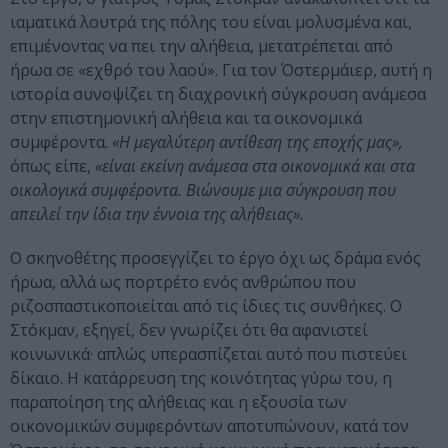
ιαματικά λουτρά της πόλης του είναι μολυσμένα και,
επιμένοντας να πει την αλήθεια, μετατρέπεται από
ήρωα σε «εχθρό του λαού». Για τον Όστερμάιερ, αυτή η
ιστορία συνοψίζει τη διαχρονική σύγκρουση ανάμεσα
στην επιστημονική αλήθεια και τα οικονομικά
συμφέροντα.
«Η μεγαλύτερη αντίθεση της εποχής μας»,
όπως είπε,
«είναι εκείνη ανάμεσα στα οικονομικά και στα
οικολογικά συμφέροντα. Βιώνουμε μια σύγκρουση που
απειλεί την ίδια την έννοια της αλήθειας».
Ο σκηνοθέτης προσεγγίζει το έργο όχι ως δράμα ενός
ήρωα, αλλά ως πορτρέτο ενός ανθρώπου που
ριζοσπαστικοποιείται από τις ίδιες τις συνθήκες. Ο
Στόκμαν, εξηγεί, δεν γνωρίζει ότι θα αφανιστεί
κοινωνικά· απλώς υπερασπίζεται αυτό που πιστεύει
δίκαιο. Η κατάρρευση της κοινότητας γύρω του, η
παραποίηση της αλήθειας και η εξουσία των
οικονομικών συμφερόντων αποτυπώνουν, κατά τον