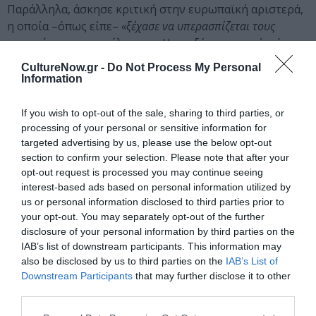
Παράλληλα, άσκησε κριτική στην ευρωπαϊκή αριστερά,
η οποία –όπως είπε–
«ξέχασε να υπερασπίζεται τους
φτωχούς και τους ευάλωτους»
. Η αποξένωση αυτή, τόνισε,
οδήγησε πολλούς πολίτες στα άκρα.
«Όταν η αριστερά
CultureNow.gr -
Do Not Process My Personal
περιορίζεται στο lifestyle, στη γιόγκα και στο ποδήλατο, τότε
Information
προδίδει τον σκοπό της».
If you wish to opt-out of the sale, sharing to third parties, or
Για τον Όστερμάιερ, το θέατρο μπορεί να αφυπνίσει
processing of your personal or sensitive information for
συνειδήσεις, αλλά οι πραγματικές μάχες δίνονται έξω,
targeted advertising by us, please use the below opt-out
στους δρόμους και στην πολιτική πράξη. Ωστόσο, μέσα
section to confirm your selection. Please note that after your
opt-out request is processed you may continue seeing
από παραστάσεις όπως ο Εχθρός του λαού, επιχειρεί να
interest-based ads based on personal information utilized by
υπενθυμίσει ότι η αλήθεια έχει κόστος, αλλά και
us or personal information disclosed to third parties prior to
δύναμη.
«Είναι συγκλονιστικό»
, κατέληξε,
«ότι ένα έργο
your opt-out. You may separately opt-out of the further
γραμμένο πριν από εκατόν σαράντα χρόνια εξακολουθεί να
disclosure of your personal information by third parties on the
μιλά για τον κόσμο μας με τέτοια ακρίβεια. Αυτό σημαίνει ότι
IAB’s list of downstream participants. This information may
η κοινωνία δεν έχει αλλάξει όσο νομίζουμε».
also be disclosed by us to third parties on the
IAB’s List of
Downstream Participants
that may further disclose it to other
Κεντρική εικόνα θέματος: Από την πρεμιέρα της παράστασης
third parties.
© Patroklos Skafidas