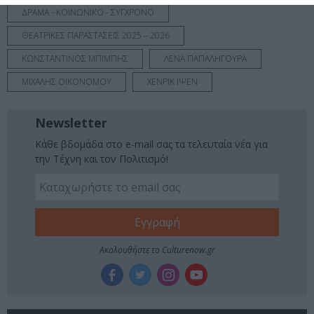
ΔΡΑΜΑ - ΚΟΙΝΩΝΙΚΟ - ΣΥΓΧΡΟΝΟ
ΘΕΑΤΡΙΚΕΣ ΠΑΡΑΣΤΑΣΕΙΣ 2025 – 2026
ΚΩΝΣΤΑΝΤΙΝΟΣ ΜΠΙΜΠΗΣ
ΛΕΝΑ ΠΑΠΑΛΗΓΟΥΡΑ
ΜΙΧΑΛΗΣ ΟΙΚΟΝΟΜΟΥ
ΧΕΝΡΙΚ ΙΨΕΝ
Newsletter
Κάθε βδομάδα στο e-mail σας τα τελευταία νέα για
την Τέχνη και τον Πολιτισμό!
Ακολουθήστε το Culturenow.gr