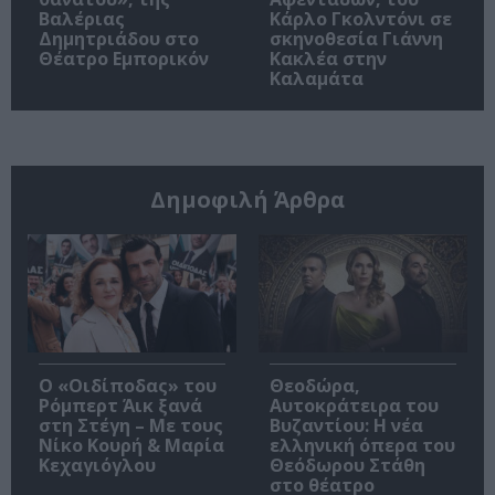
Βαλέριας
Κάρλο Γκολντόνι σε
Δημητριάδου στο
σκηνοθεσία Γιάννη
Θέατρο Εμπορικόν
Κακλέα στην
Καλαμάτα
Δημοφιλή Άρθρα
O «Οιδίποδας» του
Θεοδώρα,
Ρόμπερτ Άικ ξανά
Αυτοκράτειρα του
στη Στέγη – Με τους
Βυζαντίου: Η νέα
Νίκο Κουρή & Μαρία
ελληνική όπερα του
Κεχαγιόγλου
Θεόδωρου Στάθη
στο θέατρο