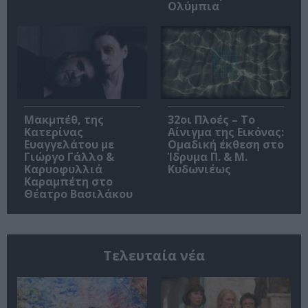
Ολύμπια
Μακμπέθ, της
32οι Πλοές – Το
Κατερίνας
Αίνιγμα της Εικόνας:
Ευαγγελάτου με
Ομαδική έκθεση στο
Γιώργο Γάλλο &
Ίδρυμα Π. & Μ.
Καρυοφυλλιά
Κυδωνιέως
Καραμπέτη στο
Θέατρο Βασιλάκου
Τελευταία νέα