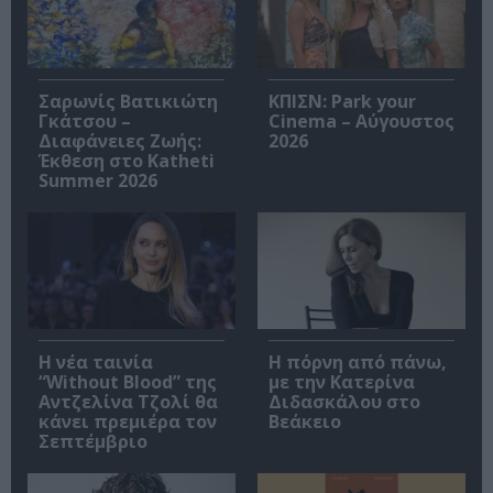
Σαρωνίς Βατικιώτη
ΚΠΙΣΝ: Park your
Γκάτσου –
Cinema – Αύγουστος
Διαφάνειες Ζωής:
2026
Έκθεση στο Katheti
Summer 2026
Η νέα ταινία
Η πόρνη από πάνω,
“Without Blood” της
με την Κατερίνα
Αντζελίνα Τζολί θα
Διδασκάλου στο
κάνει πρεμιέρα τον
Βεάκειο
Σεπτέμβριο