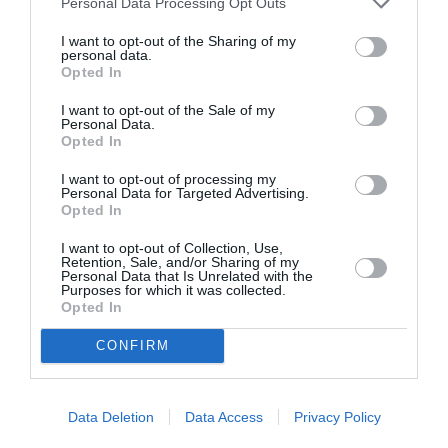
Personal Data Processing Opt Outs
Διαβάστε επίσης:
I want to opt-out of the Sharing of my
personal data.
Ιάσων Άλυ: Ο «Εχθρός του Λαού» δείχνει πως το κοινό καλό
Opted In
μπορεί να γίνει πρόσχημα για κάθε συμβιβασμό
I want to opt-out of the Sale of my
Εχθρός του λαού, του Χένρικ Ίψεν από τον Τόμας
Personal Data.
Όστερμάιερ στο Θέατρο Κνωσός
Opted In
Θέατρο του Νέου Κόσμου: Οι Παραστάσεις για τη σεζόν
I want to opt-out of processing my
2024 – 2025
Personal Data for Targeted Advertising.
Opted In
Ακολουθήστε το Culturenow.gr στο
Google News
και
I want to opt-out of Collection, Use,
μάθετε πρώτοι όλες τις ειδήσεις
Retention, Sale, and/or Sharing of my
Personal Data that Is Unrelated with the
Purposes for which it was collected.
Δείτε όλα τα
τελευταία νέα
για την Τέχνη και τον
Opted In
Πολιτισμό στο
Culturenow.gr
CONFIRM
Νέοι Διαγωνισμοί
❯
Data Deletion
Data Access
Privacy Policy
Tags