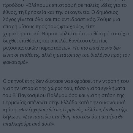
προόδου. «Βλέπουμε επιστροφή σε παλιές ιδέες για το
έθνος, τη θρησκεία και την οικογένεια. Ο δημόσιος
λόγος γίνεται όλο και πιο αντιδραστικός. Ζούμε μια
εποχή μίσους προς τους φτωχούς», είπε
χαρακτηριστικά. Θύμισε μάλιστα ότι το θέατρό του έχει
δεχθεί επιθέσεις και απειλές θανάτου εξαιτίας
ριζοσπαστικών παραστάσεων.
«Το πιο επικίνδυνο δεν
είναι οι επιθέσεις, αλλά η μετατόπιση του διαλόγου προς τον
φανατισμό».
Ο σκηνοθέτης δεν δίστασε να εκφράσει την ντροπή του
για την ιστορία της χώρας του, τόσο για τα εγκλήματα
του Β’ Παγκοσμίου Πολέμου όσο και για τη στάση της
Γερμανίας απέναντι στην Ελλάδα κατά την οικονομική
κρίση.
«Δεν έρχομαι εδώ ως Γερμανός, αλλά ως διεθνιστής»
,
δήλωσε.
«Δεν πιστεύω στα έθνη· πιστεύω ότι μια μέρα θα
απαλλαγούμε από αυτά».