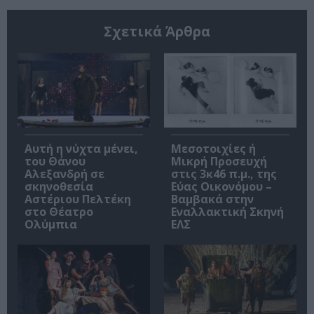
Σχετικά Άρθρα
Αυτή η νύχτα μένει,
Μεσοτοιχίες ή
του Θάνου
Μικρή Προσευχή
Αλεξανδρή σε
στις 3κ46 π.μ., της
σκηνοθεσία
Εύας Οικονόμου –
Αστέριου Πελτέκη
Βαμβακά στην
στο Θέατρο
Εναλλακτική Σκηνή
Ολύμπια
ΕΛΣ