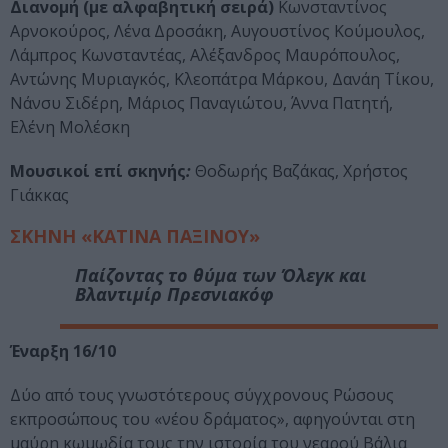
Διανομή (με αλφαβητική σειρά)
Κωνσταντίνος
Αρνοκούρος, Λένα Δροσάκη, Αυγουστίνος Κούμουλος,
Λάμπρος Κωνσταντέας, Αλέξανδρος Μαυρόπουλος,
Αντώνης Μυριαγκός, Κλεοπάτρα Μάρκου, Δανάη Τίκου,
Νάνσυ Σιδέρη, Μάριος Παναγιώτου, Άννα Πατητή,
Ελένη Μολέσκη
Μουσικοί επί σκηνής
:
Θοδωρής Βαζάκας, Χρήστος
Γιάκκας
ΣΚΗΝΗ «ΚΑΤΙΝΑ ΠΑΞΙΝΟΥ»
Παίζοντας το θύμα
των Όλεγκ και
Βλαντιμίρ Πρεσνιακόφ
Έναρξη 16/10
Δύο από τους γνωστότερους σύγχρονους Ρώσους
εκπροσώπους του «νέου δράματος», αφηγούνται στη
μαύρη κωμωδία τους την ιστορία του νεαρού Βάλια