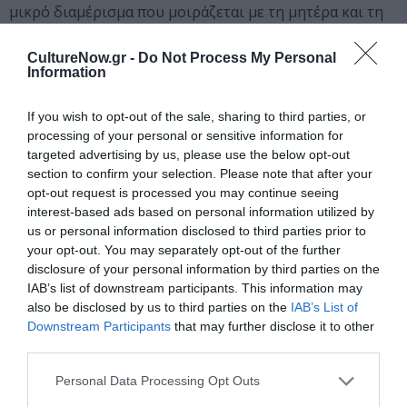
μικρό διαμέρισμα που μοιράζεται με τη μητέρα και τη
μικρότερη αδελφή του, Λώρα, ένα φοβισμένο πλάσμα
που προτιμά τη συλλογή του από γυάλινα ζωάκια από
CultureNow.gr -
Do Not Process My Personal
Information
τους ανθρώπους. Ο καθένας από αυτούς έχει επιλέξει
να βρει καταφύγιο στον δικό του φανταστικό τόπο σε
If you wish to opt-out of the sale, sharing to third parties, or
μια προσπάθεια να αντέξουν το παρόν.
processing of your personal or sensitive information for
targeted advertising by us, please use the below opt-out
Ταυτότητα παράστασης
section to confirm your selection. Please note that after your
Μετάφραση: Στέλιος Βαφέας
opt-out request is processed you may continue seeing
Σκηνοθεσία: Γιώργος Νανούρης
interest-based ads based on personal information utilized by
Σκηνικά: Μαίρη Τσαγκάρη
us or personal information disclosed to third parties prior to
Κοστούμια: Γρηγόρης Τριανταφύλλου“DeuxHommes”
your opt-out. You may separately opt-out of the further
Μουσική: Θοδωρής Οικονόμου
disclosure of your personal information by third parties on the
IAB’s list of downstream participants. This information may
also be disclosed by us to third parties on the
IAB’s List of
Διανομή (αλφαβητικά)
Όλια Λαζαρίδου,
Downstream Participants
that may further disclose it to other
Κωνσταντίνος Μπιμπής, Λένα Παπαληγούρα, Αναστάσης
third parties.
Ροϊλός
Personal Data Processing Opt Outs