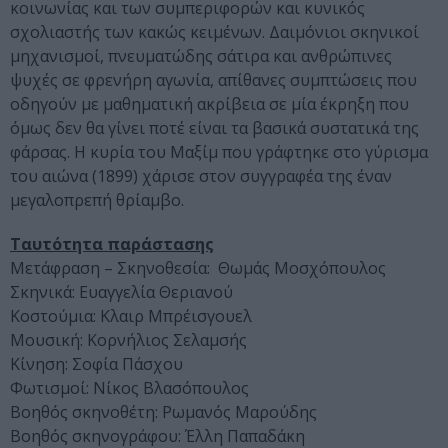
κοινωνίας και των συμπεριφορών και κυνικός
σχολιαστής των κακώς κειμένων. Δαιμόνιοι σκηνικοί
μηχανισμοί, πνευματώδης σάτιρα και ανθρώπινες
ψυχές σε φρενήρη αγωνία, απίθανες συμπτώσεις που
οδηγούν με μαθηματική ακρίβεια σε μία έκρηξη που
όμως δεν θα γίνει ποτέ είναι τα βασικά συστατικά της
φάρσας. Η κυρία του Μαξίμ που γράφτηκε στο γύρισμα
του αιώνα (1899) χάρισε στον συγγραφέα της έναν
μεγαλοπρεπή θρίαμβο.
Ταυτότητα παράστασης
Μετάφραση – Σκηνοθεσία: Θωμάς Μοσχόπουλος
Σκηνικά: Ευαγγελία Θεριανού
Κοστούμια: Κλαιρ Μπρέισγουελ
Μουσική: Κορνήλιος Σελαμσής
Κίνηση: Σοφία Πάσχου
Φωτισμοί: Νίκος Βλασόπουλος
Βοηθός σκηνοθέτη: Ρωμανός Μαρούδης
Βοηθός σκηνογράφου: Έλλη Παπαδάκη