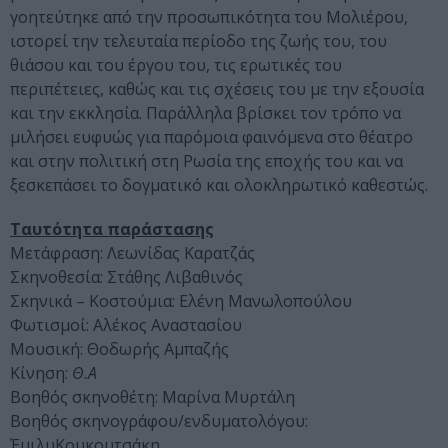
γοητεύτηκε από την προσωπικότητα του Μολιέρου,
ιστορεί την τελευταία περίοδο της ζωής του, του
θιάσου και του έργου του, τις ερωτικές του
περιπέτειες, καθώς και τις σχέσεις του με την εξουσία
και την εκκλησία. Παράλληλα βρίσκει τον τρόπο να
μιλήσει ευφυώς για παρόμοια φαινόμενα στο θέατρο
και στην πολιτική στη Ρωσία της εποχής του και να
ξεσκεπάσει το δογματικό και ολοκληρωτικό καθεστώς.
Ταυτότητα παράστασης
Μετάφραση: Λεωνίδας Καρατζάς
Σκηνοθεσία: Στάθης Λιβαθινός
Σκηνικά – Κοστούμια: Ελένη Μανωλοπούλου
Φωτισμοί: Αλέκος Αναστασίου
Μουσική: Θοδωρής Αμπαζής
Κίνηση:
Θ.Α
Βοηθός σκηνοθέτη: Μαρίνα Μυρτάλη
Βοηθός σκηνογράφου/ενδυματολόγου:
ΈμιλυΚουκουτσάκη