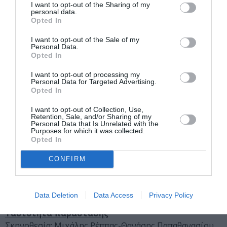
ΘΕΑΤΡΟ
REX
I want to opt-out of the Sharing of my
personal data.
ΣΚΗΝΗ «ΜΑΡΙΚΑ ΚΟΤΟΠΟΥΛΗ»
Opted In
Φεγγάρι από χαρτί
Κείμενο –
I want to opt-out of the Sale of my
Σκηνοθεσία: Μιχάλης Ρέππας –
Personal Data.
Θανάσης Παπαθανασίου
Opted In
I want to opt-out of processing my
Personal Data for Targeted Advertising.
Έναρξη
23/10
Opted In
Το
Φεγγάρι από χαρτί
φωτίζει μια Αθήνα που δεν
I want to opt-out of Collection, Use,
Retention, Sale, and/or Sharing of my
υπάρχει πια παρά μόνο στο παρελθόν, στα όνειρα και
Personal Data that Is Unrelated with the
τις αναμνήσεις μας. Ρίχνει το φως του σε μια πόλη
Purposes for which it was collected.
Opted In
μαγική, μια γειτονιά στην οδό Αστυδάμαντος, και
αφηγείται ιστορίες έρωτα, ενηλικίωσης, πόνου και
CONFIRM
ευτυχίας με φόντο τα ιστορικά γεγονότα της δεκαετίας
του ’60. Ένα μουσικό έργο για όσα βρίσκονται πέρα από
εκεί που μπορούν να περιγράψουν οι λέξεις.
Data Deletion
Data Access
Privacy Policy
Ταυτότητα παράστασης
Σκηνοθεσία: Μιχάλης Ρέππας-Θανάσης Παπαθανασίου