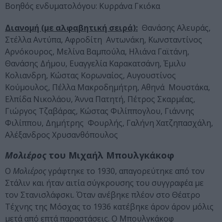
Βοηθός ενδυματολόγου: Κυρράνα Γκιόκα
Διανομή (με αλφαβητική σειρά):
Θανάσης Αλευράς,
Στέλλα Αντύπα, Αφροδίτη Αντωνάκη, Κωνσταντίνος
Αρνόκουρος, Μελίνα Βαμπούλα, Ηλιάνα Γαϊτάνη,
Θανάσης Δήμου, Ευαγγελία Καρακατσάνη, Έμιλυ
Κολιανδρη, Κώστας Κορωναίος, Αυγουστίνος
Κούμουλος, Πέλλα Μακροδημήτρη, Αθηνά Μουστάκα,
Ελπίδα Νικολάου, Άννα Πατητή, Πέτρος Σκαρμέας,
Γιώργος Τζαβάρας, Κώστας Φιλίππογλου, Γιάννης
Φιλίππου, Δημήτρης Φουρλής, Γαλήνη Χατζηπασχάλη,
Αλέξανδρος Χρυσανθόπουλος
Μολιέρος
του Μιχαήλ Μπουλγκάκοφ
Ο
Μολιέρος
γράφτηκε το 1930, απαγορεύτηκε από τον
Στάλιν και ήταν αιτία σύγκρουσης του συγγραφέα με
τον Στανισλάφσκι. Όταν ανέβηκε πλέον στο Θέατρο
Τέχνης της Μόσχας το 1936 κατέβηκε άρον άρον μόλις
μετά από επτά παραστάσεις. Ο Μπουλγκάκοφ