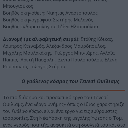
Μπουγιούκος
Βοηθός σκηνοθέτη: Νικήτας Αναστόπουλος
Βοηθός σκηνογράφου: Σωτήρης Μελανός
Βοηθός ενδυματολόγου: Τζίνα Ηλιοπούλου
Διανομή (με αλφαβητική σειρά):
Στάθης Κόικας,
Λάμπρος Κτεναβός, Aλέξανδρος Μαυρόπουλος,
Μιχάλης Μουλακάκης, Γιώργος Μπινιάρης, Αγλαΐα
Παππά, Αρετή Πασχάλη, Ξένια Παυλοπούλου, Ελένη
Ρουσσινού, Γιώργος Στάμου
Ο γυάλινος κόσμος
του Τενεσί Ουίλιαμς
Το πιο διάσημο και προσωπικό έργο του Τενεσί
Ουίλιαμς, ένα «έργο μνήμης» όπως ο ίδιος χαρακτήριζε
τον
Γυάλινο Κόσμο
, είναι ένα έργο για τις εύθραυστες
ισορροπίες. Στη Νέα Υόρκη της μεγάλης Ύφεσης ο Τομ,
ένας νεαρός ποιητής, ασφυκτιά στη δουλειά του και στο