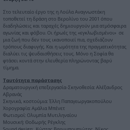
Στο τελευταίο έργο της η Λούλα Αναγνωστάκη
τοποθετεί τη δράση στο Βερολίνο του 2001 όπου
διαδηλώσεις και ταραχές δημιουργούν μια ατμόσφαιρα
αγωνίας και φόβου. Οι ήρωές της «εγκλωβισμένοι» σε
μια ζωή που δεν τους ικανοποιεί πια, σχεδιάζουν
τρόπους διαφυγής. Και η ωμότητα της πραγματικότητας
διαλύει τις ψευδαισθήσεις τους. Μόνο η Σοφία θα
φτάσει κοντά στην ελευθερία πληρώνοντας βαρύ
τίμημα.
Ταυτότητα παράστασης
Δραματουργική επεξεργασία-Σκηνοθεσία: Αλέξανδρος
Αβρανάς
Σκηνικά, κοστούμια: Έλλη Παπαγεωργακοπούλου
Χορογραφία: Αμάλια Μπένετ
Φωτισμοί: Ολυμπία Μυτιληναίου
Μουσική: Θοδωρής Ρέγκλης
Sound design: Κώστας Βαρυμπομπιώτης, Νίκος