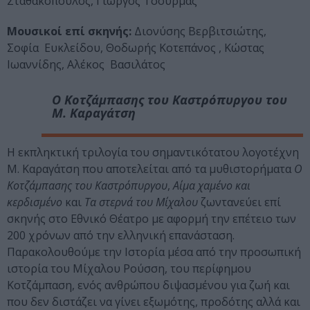
Σταθακόπουλος, Γιώργος Τσούρμας
Μουσικοί επί σκηνής:
Διονύσης Βερβιτσιώτης,
Σοφία Ευκλείδου, Θοδωρής Κοτεπάνος , Κώστας
Ιωαννίδης, Αλέκος Βασιλάτος
Ο Κοτζάμπασης του Καστρόπυργου
του
Μ. Καραγάτση
Η εκπληκτική τριλογία του σημαντικότατου λογοτέχνη
Μ. Καραγάτση που αποτελείται από τα μυθιστορήματα
Ο
Κοτζάμπασης του Καστρόπυργου
,
Αίμα χαμένο και
κερδισμένο
και
Τα στερνά του Μίχαλου
ζωντανεύει επί
σκηνής στο Εθνικό Θέατρο με αφορμή την επέτειο των
200 χρόνων από την ελληνική επανάσταση.
Παρακολουθούμε την Ιστορία μέσα από την προσωπική
ιστορία του Μίχαλου Ρούσση, του περίφημου
Κοτζάμπαση, ενός ανθρώπου διψασμένου για ζωή και
που δεν διστάζει να γίνει εξωμότης, προδότης αλλά και