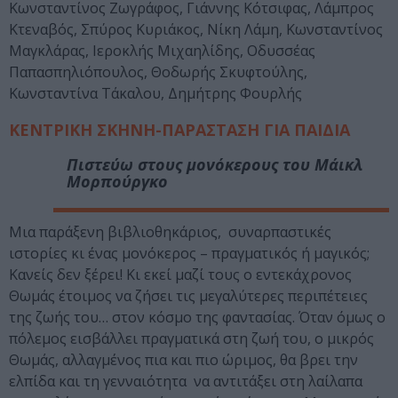
Κωνσταντίνος Ζωγράφος, Γιάννης Κότσιφας, Λάμπρος
Κτεναβός, Σπύρος Κυριάκος, Νίκη Λάμη, Κωνσταντίνος
Μαγκλάρας, Ιεροκλής Μιχαηλίδης, Οδυσσέας
Παπασπηλιόπουλος, Θοδωρής Σκυφτούλης,
Κωνσταντίνα Τάκαλου, Δημήτρης Φουρλής
ΚΕΝΤΡΙΚΗ ΣΚΗΝΗ-ΠΑΡΑΣΤΑΣΗ ΓΙΑ ΠΑΙΔΙΑ
Πιστεύω στους μονόκερους
του Μάικλ
Μορπούργκο
Μια παράξενη βιβλιοθηκάριος, συναρπαστικές
ιστορίες κι ένας μονόκερος – πραγματικός ή μαγικός;
Κανείς δεν ξέρει! Κι εκεί μαζί τους ο εντεκάχρονος
Θωμάς έτοιμος να ζήσει τις μεγαλύτερες περιπέτειες
της ζωής του… στον κόσμο της φαντασίας. Όταν όμως ο
πόλεμος εισβάλλει πραγματικά στη ζωή του, ο μικρός
Θωμάς, αλλαγμένος πια και πιο ώριμος, θα βρει την
ελπίδα και τη γενναιότητα να αντιτάξει στη λαίλαπα