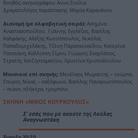
Βοηθός σκηνογράφου: Αννα Ζούλια
Δραματολόγος παράστασης: Μαρία Καρανάνου
Διανομή (με αλφαβητική σειρά):
Ασημίνα
Αναστασοπούλου, Γιάννης Εγγλέζος, Βασίλης
Καλφάκης, Αλέξης Κωτσόπουλος, Νικόλας
Παπαδομιχελάκης, Τζένη Παρασκευαϊδου, Κατερίνα
Πατσιάνη, Καλλιόπη Σίμου, Γιώργος Σκαρλάτος,
Στρατής Χατζησταματίου, Χριστίνα Χριστοδούλου
Μουσικοί επί σκηνής:
Μενέλαος Μωραϊτης – τούμπα,
Σπυρος Νίκας – σαξόφωνο, Βασίλης Παναγιωτόπουλος
– πιάνο, πλήκτρα, τρομπόνι
ΣΚΗΝΗ «ΝΙΚΟΣ ΚΟΥΡΚΟΥΛΟΣ»
Σ’ εσάς που με ακούτε
της Λούλας
Αναγνωστάκη
Έναρξη 30/10