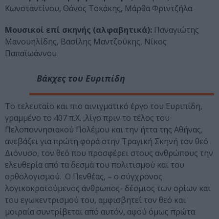
Κωνσταντίνου, Θάνος Τοκάκης, Μάρθα Φριντζήλα
Μουσικοί επί σκηνής (αλφαβητικά):
Παναγιώτης
Μανουηλίδης, Βασίλης Μαντζούκης, Νίκος
Παπαϊωάννου
Βάκχες
του Ευριπίδη
Το τελευταίο και πιο αινιγματικό έργο του Ευριπίδη,
γραμμένο το 407 π.Χ. ,λίγο πριν το τέλος του
Πελοποννησιακού Πολέμου και την ήττα της Αθήνας,
ανεβάζει για πρώτη φορά στην Τραγική Σκηνή τον θεό
Διόνυσο, τον θεό που προσφέρει στους ανθρώπους την
ελευθερία από τα δεσμά του πολιτισμού και του
ορθολογισμού. Ο Πενθέας, – ο σύγχρονος
λογικοκρατούμενος άνθρωπος- δέσμιος των ορίων και
του εγωκεντρισμού του, αμφισβητεί τον θεό και
μοιραία συντρίβεται από αυτόν, αφού όμως πρώτα