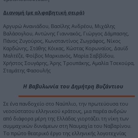
Διανομή (με αλφαβητική σειρά)
Αργυρώ Ανανιάδου, Βασίλης Ανδρέου, Μιχάλης
Βαλάσογλου, Αντώνης Γιαννακός, Γιώργος Δάμπασης,
Πάνος Ζυγούρος, Κωνσταντίνος Ζωγράφος, Νίκος
Καρδώνης, Στάθης Κόικας, Κώστας Κορωναίος, Δαυίδ
Μαλτέζε, Φοίβος Μαρκιανός, Μαρία Σαββίδου,
Χρήστος Σουγάρης, Άρης Τρουπάκης, Αμαλία Τσεκούρα,
Σταμάτης Φασουλής
Η Βαβυλωνία του Δημήτρη Βυζάντιου
Σε ένα πανδοχείο στο Ναύπλιο, την πρωτεύουσα του
νεοσύστατου ελληνικού κράτους, μια παρέα ανδρών
από διάφορα μέρη της Ελλάδας γιορτάζει τη νίκη των
συμμαχικών δυνάμεων στη Ναυμαχία του Ναβαρίνου.
Το πρώτο θεατρικό έργο της ελληνικής λογοτεχνίας