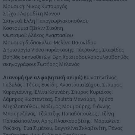
Μουσική: Νίκος Κυπουργός
Στίχοι: Αφροδίτη Μάνου
Σκηνικά: Ελλη Παπαγεωργακοπούλου
Κοστούμια Εβελιν Σιούπη
Φωτισμοί: Αλέκος Αναστασίου
Mουσική διδασκαλία: Μελίνα Παιονίδου
Δημιουργία Video παράστασης: Πάτροκλος Σκαφίδας
Βοηθός σκηνοθετών: Εφη ΧριστοδουλοπούλουΒοηθός
σκηνογράφου: Σωτήρης Μελανός
Διανομή (με αλφαβητική σειρά)
Κωνσταντίνος
Γαβαλάς , Τζόυς Ευείδη, Αναστασία Ζάχου, Σταύρος
Καραγιάννης, Ελίτα Κουνάδη, Σπύρος Κυριάκος,
Λάμπρος Κωσταντέας, Εριέττα Μανούρη,
Χρύσα
Μιχαλοπούλου, Μάξιμος Μουμούρης, Γιάννης
Μπουραζάνας, Τζώρτζης Παπαδόπουλος , Τζίνη
Παπαδοπούλου, Αρης Πλασκασοβίτης,
Μαριαλένα
Ροζάκη,
Εύα Σιμάτου, Βαγγελίνα Σκλαβενίτη, Πάνος