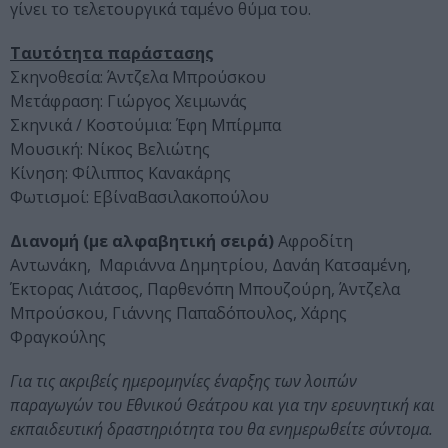
γίνει το τελετουργικά ταμένο θύμα του.
Ταυτότητα παράστασης
Σκηνοθεσία: Άντζελα Μπρούσκου
Μετάφραση: Γιώργος Χειμωνάς
Σκηνικά / Κοστούμια: Έφη Μπίρμπα
Μουσική: Νίκος Βελιώτης
Κίνηση: Φίλιππος Κανακάρης
Φωτισμοί: ΕβίναΒασιλακοπούλου
Διανομή (με αλφαβητική σειρά)
Αφροδίτη
Αντωνάκη, Μαριάννα Δημητρίου, Δανάη Κατσαμένη,
Έκτορας Λιάτσος, Παρθενόπη Μπουζούρη, Άντζελα
Μπρούσκου, Γιάννης Παπαδόπουλος, Χάρης
Φραγκούλης
Για τις ακριβείς ημερομηνίες έναρξης των λοιπών
παραγωγών του Εθνικού Θεάτρου και για την ερευνητική και
εκπαιδευτική δραστηριότητα του θα ενημερωθείτε σύντομα.