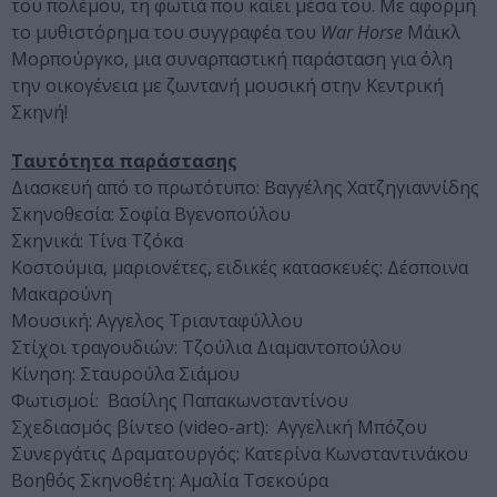
του πολέμου, τη φωτιά που καίει μέσα του. Με αφορμή
το μυθιστόρημα του συγγραφέα του
War Horse
Μάικλ
Μορπούργκο, μια συναρπαστική παράσταση για όλη
την οικογένεια με ζωντανή μουσική στην Κεντρική
Σκηνή!
Ταυτότητα παράστασης
Διασκευή από το πρωτότυπο: Βαγγέλης Χατζηγιαννίδης
Σκηνοθεσία: Σοφία Βγενοπούλου
Σκηνικά: Τίνα Τζόκα
Κοστούμια, μαριονέτες, ειδικές κατασκευές: Δέσποινα
Μακαρούνη
Μουσική: Αγγελος Τριανταφύλλου
Στίχοι τραγουδιών: Τζούλια Διαμαντοπούλου
Κίνηση: Σταυρούλα Σιάμου
Φωτισμοί: Βασίλης Παπακωνσταντίνου
Σχεδιασμός βίντεο (video-art): Αγγελική Μπόζου
Συνεργάτις Δραματουργός: Κατερίνα Κωνσταντινάκου
Βοηθός Σκηνοθέτη: Αμαλία Τσεκούρα