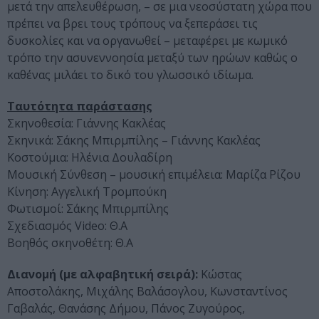
μετά την απελευθέρωση, – σε μια νεοσύστατη χώρα που
πρέπει να βρει τους τρόπους να ξεπεράσει τις
δυσκολίες και να οργανωθεί – μεταφέρει με κωμικό
τρόπο την ασυνεννοησία μεταξύ των ηρώων καθώς ο
καθένας μιλάει το δικό του γλωσσικό ιδίωμα.
Ταυτότητα παράστασης
Σκηνοθεσία: Γιάννης Κακλέας
Σκηνικά: Σάκης Μπιρμπίλης – Γιάννης Κακλέας
Κοστούμια: Ηλένια Δουλαδίρη
Μουσική Σύνθεση – μουσική επιμέλεια: Μαρίζα Ρίζου
Κίνηση: Αγγελική Τρομπούκη
Φωτισμοί: Σάκης Μπιρμπίλης
Σχεδιασμός Video: Θ.Α
Βοηθός σκηνοθέτη: Θ.Α
Διανομή (με αλφαβητική σειρά):
Κώστας
Αποστολάκης, Μιχάλης Βαλάσογλου, Κωνσταντίνος
Γαβαλάς, Θανάσης Δήμου, Πάνος Ζυγούρος,