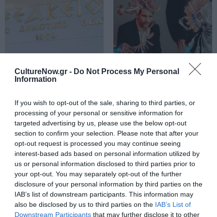
ΘΕΜΑΤΑ / ΝΕΑ
ΘΕΑΤΡΟ - ΧΟΡΟΣ / ΝΕΑ
CultureNow.gr -
Do Not Process My Personal
Βεάκειο Θέατρο
Όρνιθες, του
Information
Πειραιά –
Αριστοφάνη σε
Καλοκαίρι 2025:
σκηνοθεσία Άρη
If you wish to opt-out of the sale, sharing to third parties, or
«φέτος θα είναι
Μπινιάρη στο
processing of your personal or sensitive information for
αλλιώς»
Σχολείον της
targeted advertising by us, please use the below opt-out
Αθήνας Ειρήνη
section to confirm your selection. Please note that after your
Παπά
opt-out request is processed you may continue seeing
interest-based ads based on personal information utilized by
us or personal information disclosed to third parties prior to
your opt-out. You may separately opt-out of the further
disclosure of your personal information by third parties on the
IAB’s list of downstream participants. This information may
also be disclosed by us to third parties on the
IAB’s List of
Downstream Participants
that may further disclose it to other