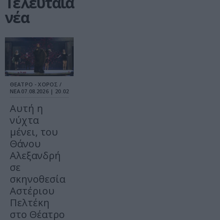
Τελευταία
νέα
ΘΕΑΤΡΟ - ΧΟΡΟΣ /
ΝΕΑ
07.08.2026 | 20.02
Αυτή η
νύχτα
μένει, του
Θάνου
Αλεξανδρή
σε
σκηνοθεσία
Αστέριου
Πελτέκη
στο Θέατρο