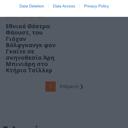
Data Deletion
Data Access
Privacy Policy
ΘΕΑΤΡΟ - ΧΟΡΟΣ / ΝΕΑ
Εθνικό Θέατρο:
Φάουστ, του
Γιόχαν
Βόλφγκανγκ φον
Γκαίτε σε
σκηνοθεσία Άρη
Μπινιάρη στο
Κτήριο Τσίλλερ
1
Επόμενη ❯