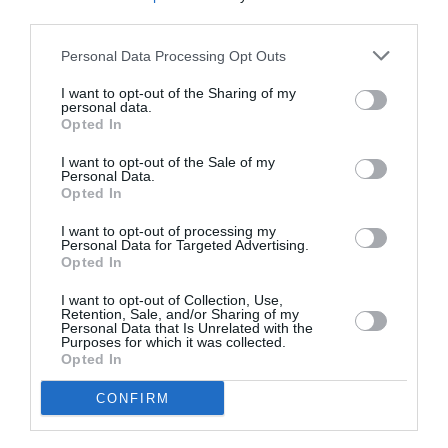
third parties.
Personal Data Processing Opt Outs
ΘΕΑΤΡΟ - ΧΟΡΟΣ / ΝΕΑ
ΘΕΑΤΡΟ - ΧΟΡΟΣ / ΝΕΑ
I want to opt-out of the Sharing of my
personal data.
Εθνικό Θέατρο:
Όρνιθες, του
Opted In
Φάουστ, σε
Αριστοφάνη σε
I want to opt-out of the Sale of my
σκηνοθεσία Άρη
σκηνοθεσία Άρη
Personal Data.
Μπινιάρη σε
Μπινιάρη σε
Opted In
Συνθήκες
καλοκαιρινή
Καθολικής
περιοδεία 2025
I want to opt-out of processing my
Personal Data for Targeted Advertising.
Προσβασιμότητας
Opted In
I want to opt-out of Collection, Use,
ΘΕΜΑΤΑ / ΝΕΑ
Retention, Sale, and/or Sharing of my
Personal Data that Is Unrelated with the
Χριστούγεννα
Purposes for which it was collected.
2024 στο Θέατρο
Opted In
Τέχνης
CONFIRM