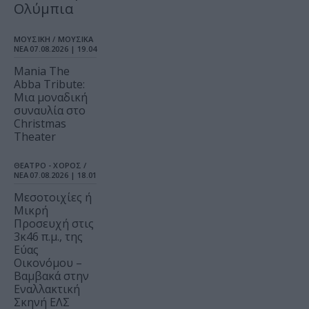
Ολύμπια
ΜΟΥΣΙΚΗ / ΜΟΥΣΙΚΑ
ΝΕΑ
07.08.2026 | 19.04
Mania The
Abba Tribute:
Μια μοναδική
συναυλία στο
Christmas
Theater
ΘΕΑΤΡΟ - ΧΟΡΟΣ /
ΝΕΑ
07.08.2026 | 18.01
Μεσοτοιχίες ή
Μικρή
Προσευχή στις
3κ46 π.μ., της
Εύας
Οικονόμου –
Βαμβακά στην
Εναλλακτική
Σκηνή ΕΛΣ