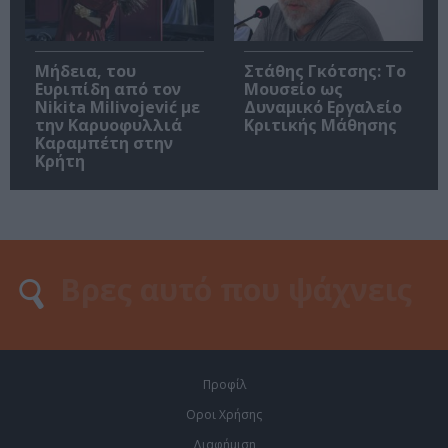
Μήδεια, του
Στάθης Γκότσης: Το
Ευριπίδη από τον
Μουσείο ως
Nikita Milivojević με
Δυναμικό Εργαλείο
την Καρυοφυλλιά
Κριτικής Μάθησης
Καραμπέτη στην
Κρήτη
Προφίλ
Οροι Χρήσης
Διαφήμιση