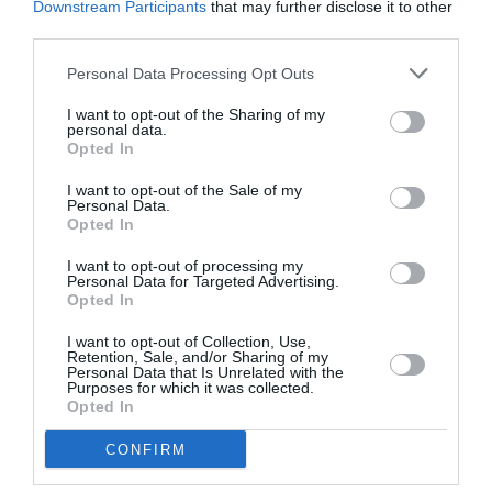
Downstream Participants
that may further disclose it to other
Δείτε όλα τα
τελευταία νέα
για την Τέχνη και τον
third parties.
Πολιτισμό στο
Culturenow.gr
Personal Data Processing Opt Outs
Νέοι Διαγωνισμοί
❯
I want to opt-out of the Sharing of my
personal data.
Tags
Opted In
I want to opt-out of the Sale of my
ΚΛΑΣΙΚΗ - ΟΠΕΡΑ
ΜΠΕΡΤΟΛΤ ΜΠΡΕΧΤ
Personal Data.
Opted In
ΣΥΝΑΥΛΙΕΣ 2024
I want to opt-out of processing my
Personal Data for Targeted Advertising.
Newsletter
Opted In
Κάθε βδομάδα στο e-mail σας τα τελευταία νέα για
I want to opt-out of Collection, Use,
την Τέχνη και τον Πολιτισμό!
Retention, Sale, and/or Sharing of my
Personal Data that Is Unrelated with the
Purposes for which it was collected.
Opted In
CONFIRM
Ακολουθήστε το Culturenow.gr