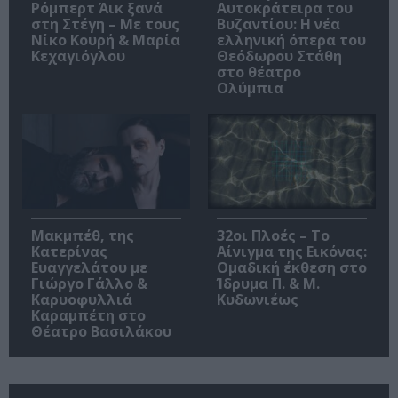
Ρόμπερτ Άικ ξανά
Αυτοκράτειρα του
στη Στέγη – Με τους
Βυζαντίου: Η νέα
Νίκο Κουρή & Μαρία
ελληνική όπερα του
Κεχαγιόγλου
Θεόδωρου Στάθη
στο θέατρο
Ολύμπια
Μακμπέθ, της
32οι Πλοές – Το
Κατερίνας
Αίνιγμα της Εικόνας:
Ευαγγελάτου με
Ομαδική έκθεση στο
Γιώργο Γάλλο &
Ίδρυμα Π. & Μ.
Καρυοφυλλιά
Κυδωνιέως
Καραμπέτη στο
Θέατρο Βασιλάκου