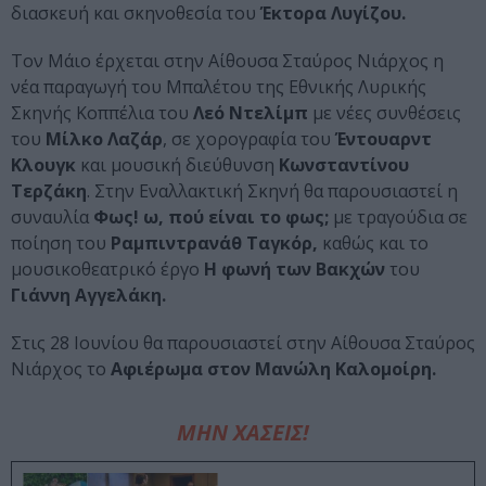
διασκευή και σκηνοθεσία του
Έκτορα Λυγίζου.
Τον Μάιο έρχεται στην Αίθουσα Σταύρος Νιάρχος η
νέα παραγωγή του Μπαλέτου της Εθνικής Λυρικής
Σκηνής Κοππέλια του
Λεό Ντελίμπ
με νέες συνθέσεις
του
Μίλκο Λαζάρ
, σε χορογραφία του
Έντουαρντ
Κλουγκ
και μουσική διεύθυνση
Κωνσταντίνου
Τερζάκη
. Στην Εναλλακτική Σκηνή θα παρουσιαστεί η
συναυλία
Φως! ω, πού είναι το φως;
με τραγούδια σε
ποίηση του
Ραμπιντρανάθ Ταγκόρ,
καθώς και το
μουσικοθεατρικό έργο
Η φωνή των Βακχών
του
Γιάννη Αγγελάκη.
Στις 28 Ιουνίου θα παρουσιαστεί στην Αίθουσα Σταύρος
Νιάρχος το
Αφιέρωμα στον Μανώλη Καλομοίρη.
ΜΗΝ ΧΑΣΕΙΣ!