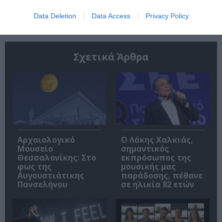
Data Deletion
Data Access
Privacy Policy
Σχετικά Άρθρα
Αρχαιολογικό
Ο Λάκης Χαλκιάς,
Μουσείο
σημαντικός
Θεσσαλονίκης: Στο
εκπρόσωπος της
φως της
μουσικής μας
Αυγουστιάτικης
παράδοσης, πέθανε
Πανσελήνου
σε ηλικία 82 ετών