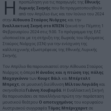
H
προπώληση για τις παραγωγές της
Εθνικής
Λυρικής Σκηνής
που θα πραγματοποιηθούν
από τον Απρίλιο έως και τον Ιούνιο του 2024
στην
Αίθουσα Σταύρος Νιάρχος
και την
Εναλλακτική Σκηνή στο ΚΠΙΣΝ
ξεκινά την Πέμπτη 1
Φεβρουαρίου 2024 στις 9.00. Το πρόγραμμα της ΕΛΣ
υλοποιείται με τη στήριξη της δωρεάς του Ιδρύματος
Σταύρος Νιάρχος (ΙΣΝ) για την ενίσχυση της
καλλιτεχνικής εξωστρέφειας της Εθνικής Λυρικής
Σκηνής.
Τον Απρίλιο θα παρουσιαστεί στην Αίθουσα Σταύρος
Νιάρχος η όπερα
Η άνοδος και η πτώση της πόλης
Μαχαγκόννυ
των
Κουρτ Βάιλ
και
Μπέρτολτ
Μπρεχτ
, σε μουσική διεύθυνση
Μίλτου Λογιάδη
και
σκηνοθεσία
Γιάννη Χουβαρδά
. Η Εναλλακτική Σκηνή
θα παρουσιάσει σε πανελλήνια πρώτη την παράσταση
μουσικού θεάτρου
Ο αποτυχημένος
του κορυφαίου
Αυστριακού συγγραφέα
Τόμας Μπέρνχαρντ
σε