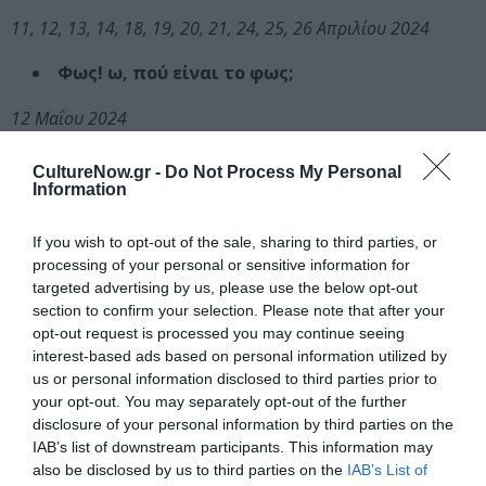
11, 12, 13, 14, 18, 19, 20, 21, 24, 25, 26 Απριλίου 2024
Φως! ω, πού είναι το φως;
12 Μαΐου 2024
Η φωνή των Βακχών – Γιάννης Αγγελάκης
CultureNow.gr -
Do Not Process My Personal
Information
18, 19 Μαΐου 2024
If you wish to opt-out of the sale, sharing to third parties, or
Photo Credit: Ανδρέας Σιμόπουλος
processing of your personal or sensitive information for
targeted advertising by us, please use the below opt-out
section to confirm your selection. Please note that after your
Ταυτότητα
opt-out request is processed you may continue seeing
interest-based ads based on personal information utilized by
Περισσότερες πληροφορίες:
nationalopera.gr
us or personal information disclosed to third parties prior to
your opt-out. You may separately opt-out of the further
Ακολουθήστε το Culturenow.gr στο
Google News
και
disclosure of your personal information by third parties on the
μάθετε πρώτοι όλες τις ειδήσεις
IAB’s list of downstream participants. This information may
also be disclosed by us to third parties on the
IAB’s List of