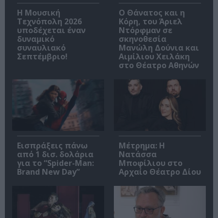
Η Μουσική
Ο Θάνατος και η
Τεχνόπολη 2026
Κόρη, του Άριελ
υποδέχεται έναν
Ντόρφμαν σε
δυναμικό
σκηνοθεσία
συναυλιακό
Μανώλη Δούνια και
Σεπτέμβριο!
Αιμίλιου Χειλάκη
στο Θέατρο Αθηνών
Εισπράξεις πάνω
Μέτρημα: Η
από 1 δισ. δολάρια
Νατάσσα
για το “Spider-Man:
Μποφίλιου στο
Brand New Day”
Αρχαίο Θέατρο Δίου