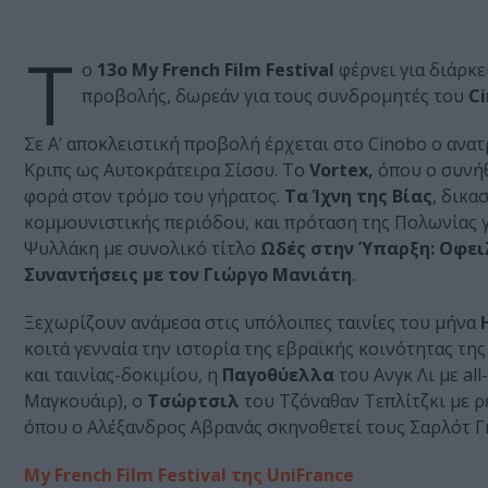
Τ
ο
13ο My French Film Festival
φέρνει για διάρκε
προβολής, δωρεάν για τους συνδρομητές του
Ci
Σε Α’ αποκλειστική προβολή έρχεται στο Cinobo ο ανα
Κριπς ως Αυτοκράτειρα Σίσσυ. Το
Vortex,
όπου ο συνήθ
φορά στον τρόμο του γήρατος.
Τα Ίχνη της Βίας
, δικα
κομμουνιστικής περιόδου, και πρόταση της Πολωνίας γ
Ψυλλάκη με συνολικό τίτλο
Ωδές στην Ύπαρξη: Οφειλ
Συναντήσεις με τον Γιώργο Μανιάτη
.
Ξεχωρίζουν ανάμεσα στις υπόλοιπες ταινίες του μήνα
Η
κοιτά γενναία την ιστορία της εβραϊκής κοινότητας της
και ταινίας-δοκιμίου, η
Παγοθύελλα
του Ανγκ Λι με all
Μαγκουάιρ), ο
Τσώρτσιλ
του Τζόναθαν Τεπλίτζκι με ρε
όπου ο Αλέξανδρος Αβρανάς σκηνοθετεί τους Σαρλότ Γκ
My French Film Festival της UniFrance