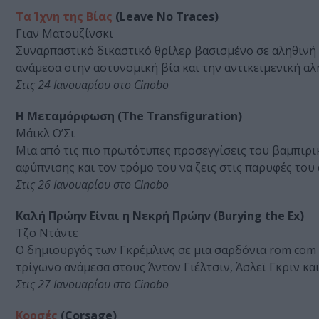
Τα Ίχνη της Βίας
(Leave No Traces)
Γιαν Ματουζίνσκι
Συναρπαστικό δικαστικό θρίλερ βασισμένο σε αληθινή 
ανάμεσα στην αστυνομική βία και την αντικειμενική αλ
Στις 24 Ιανουαρίου στο Cinobo
Η Μεταμόρφωση (The Transfiguration)
Μάικλ Ο’Σι
Μια από τις πιο πρωτότυπες προσεγγίσεις του βαμπιρι
αφύπνισης και τον τρόμο του να ζεις στις παρυφές του
Στις 26 Ιανουαρίου στο Cinobo
Καλή Πρώην Είναι η Νεκρή Πρώην (Burying the Ex)
Τζο Ντάντε
Ο δημιουργός των Γκρέμλινς σε μια σαρδόνια rom com 
τρίγωνο ανάμεσα στους Άντον Γιέλτσιν, Άσλεϊ Γκριν κα
Στις 27 Ιανουαρίου στο Cinobo
Κορσές
(Corsage)