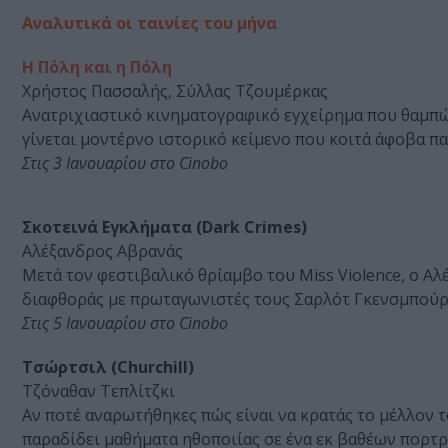
Αναλυτικά οι ταινίες του μήνα
Η Πόλη και η Πόλη
Χρήστος Πασσαλής, Σύλλας Τζουμέρκας
Ανατριχιαστικό κινηματογραφικό εγχείρημα που θαμπώνε
γίνεται μοντέρνο ιστορικό κείμενο που κοιτά άφοβα πα
Στις 3 Ιανουαρίου στο Cinobo
Σκοτεινά Εγκλήματα (Dark Crimes)
Αλέξανδρος Αβρανάς
Μετά τον φεστιβαλικό θρίαμβο του Miss Violence, ο Αλ
διαφθοράς με πρωταγωνιστές τους Σαρλότ Γκενσμπούργ
Στις 5 Ιανουαρίου στο Cinobo
Τσώρτσιλ (Churchill)
Τζόναθαν Τεπλίτζκι
Αν ποτέ αναρωτήθηκες πώς είναι να κρατάς το μέλλον το
παραδίδει μαθήματα ηθοποιίας σε ένα εκ βαθέων πορτρ