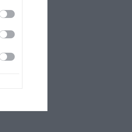
σωπική
 ένα
 Μαγκουάιρ να