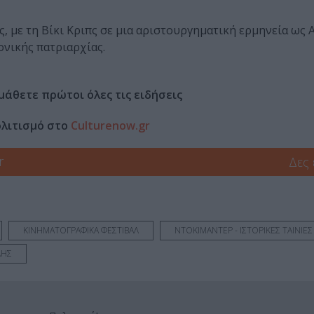
, με τη Βίκι Κριπς σε μια αριστουργηματική ερμηνεία ως
ονικής πατριαρχίας.
μάθετε πρώτοι όλες τις ειδήσεις
ολιτισμό στο
Culturenow.gr
r
Δες
ΚΙΝΗΜΑΤΟΓΡΑΦΙΚΑ ΦΕΣΤΙΒΑΛ
ΝΤΟΚΙΜΑΝΤΕΡ - ΙΣΤΟΡΙΚΕΣ ΤΑΙΝΙΕΣ
ΛΗΣ