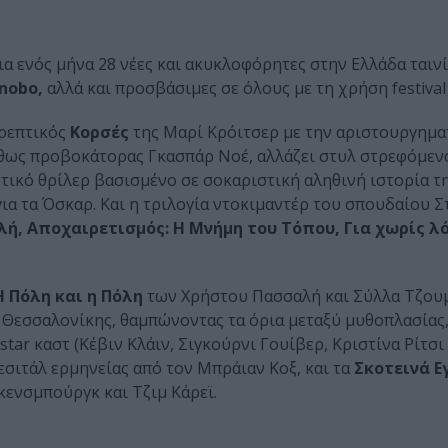
ια ενός μήνα 28 νέες και ακυκλοφόρητες στην Ελλάδα ταινί
nobo,
αλλά και προσβάσιμες σε όλους με τη χρήση festival
τρεπτικός
Κορσές
της Μαρί Κρόιτσερ με την αριστουργηματ
ως προβοκάτορας Γκασπάρ Νοέ, αλλάζει στυλ στρεφόμενο
στικό θρίλερ βασισμένο σε σοκαριστική αληθινή ιστορία τ
ια τα Όσκαρ. Και η τριλογία ντοκιμαντέρ του σπουδαίου 
ή, Αποχαιρετισμός: Η Μνήμη του Τόπου, Για χωρίς λό
 Πόλη και η Πόλη
των Χρήστου Πασσαλή και Σύλλα Τζου
 Θεσσαλονίκης, θαμπώνοντας τα όρια μεταξύ μυθοπλασίας
-star καστ (Κέβιν Κλάιν, Σιγκούρνι Γουίβερ, Κριστίνα Ρίτσι
σιτάλ ερμηνείας από τον Μπράιαν Κοξ, και τα
Σκοτεινά Ε
ενσμπούργκ και Τζιμ Κάρεϊ.