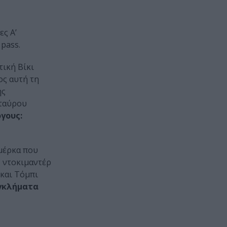
ες Α’
 pass.
ική Βίκι
ς αυτή τη
ης
Σταύρου
γους:
μέρκα που
, ντοκιμαντέρ
 και Τόμπι
γκλήματα