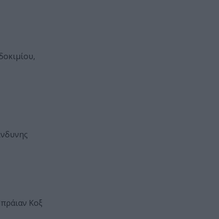
-δοκιμίου,
ίνδυνης
Μπράιαν Κοξ