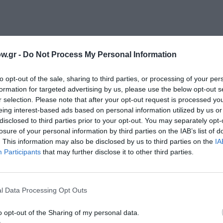
διέξοδους έρωτες, γεμάτους μυστικά και ψέματα που οδηγ
w.gr -
Do Not Process My Personal Information
ρικανική κωμωδία.
to opt-out of the sale, sharing to third parties, or processing of your per
formation for targeted advertising by us, please use the below opt-out s
r selection. Please note that after your opt-out request is processed y
eing interest-based ads based on personal information utilized by us or
disclosed to third parties prior to your opt-out. You may separately opt-
μπαν του μεγάλου προβοκάτορα και γίνεται μια αδυσώπητ
losure of your personal information by third parties on the IAB’s list of
ίες του γήρατος.
. This information may also be disclosed by us to third parties on the
IA
Participants
that may further disclose it to other third parties.
l Data Processing Opt Outs
υ χάσαμε, που ξεχάσαμε ή που νιώθουμε ανήμποροι πια να
στη φιλία.
o opt-out of the Sharing of my personal data.