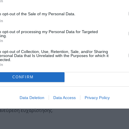
In
 Memory of the Land)
o opt-out of the Sale of my Personal Data.
In
ίσιο του ντοκιμαντέρ Άλλος Δρόμος Δεν Υπήρχε, μια προ
 και την αξία του αγώνα.
to opt-out of processing my Personal Data for Targeted
ing.
In
τη (For No Reasons Meetings with Yorgos Maniatis)
o opt-out of Collection, Use, Retention, Sale, and/or Sharing
ersonal Data that Is Unrelated with the Purposes for which it
lected.
γγραφέα παρακολουθούμε τον τιτάνιο υπαρξιακό αγώνα, σε
In
αφικά όρια.
CONFIRM
Data Deletion
Data Access
Privacy Policy
έβιν Κλάιν, Σιγκούρνι Γουίβερ, Κριστίνα Ρίτσι και Τόμπι
 ανεύρεση ευχαρίστησης.