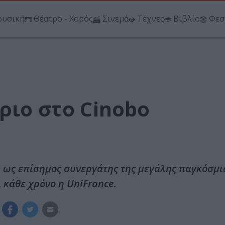
υσική
Θέατρο - Χορός
Σινεμά
Τέχνες
Βιβλίο
Φεσ
ριο στο Cinobo
, ως επίσημος συνεργάτης της μεγάλης παγκόσμι
 κάθε χρόνο η UniFrance.