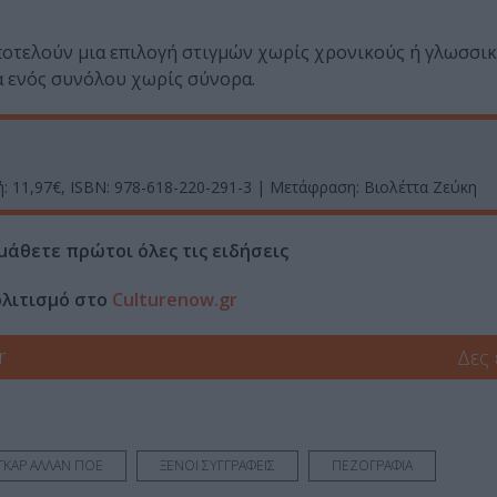
ποτελούν μια επιλογή στιγμών χωρίς χρονικούς ή γλωσσι
α ενός συνόλου χωρίς σύνορα.
ή: 11,97€, ISBN: 978-618-220-291-3 | Μετάφραση: Βιολέττα Ζεύκη
μάθετε πρώτοι όλες τις ειδήσεις
ολιτισμό στο
Culturenow.gr
r
Δες
ΓΚΑΡ ΑΛΛΑΝ ΠΟΕ
ΞΕΝΟΙ ΣΥΓΓΡΑΦΕΙΣ
ΠΕΖΟΓΡΑΦΙΑ