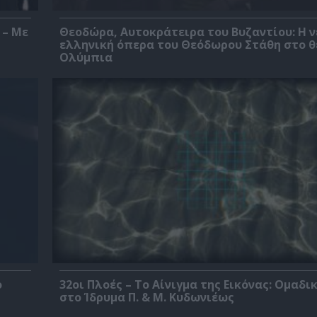
 – Με
Θεοδώρα, Αυτοκράτειρα του Βυζαντίου: Η ν
ελληνική όπερα του Θεόδωρου Στάθη στο 
Ολύμπια
ο
32οι Πλοές – Το Αίνιγμα της Εικόνας: Ομαδι
στο Ίδρυμα Π. & Μ. Κυδωνιέως