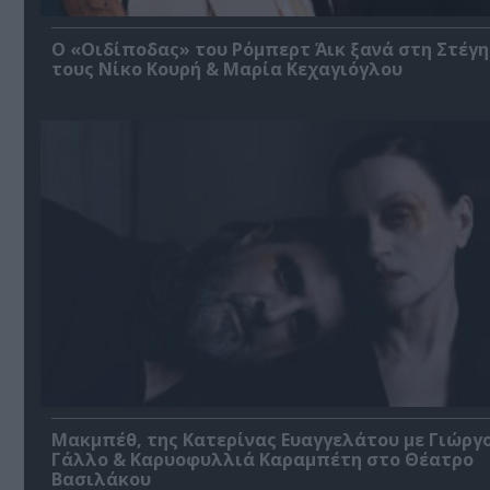
O «Οιδίποδας» του Ρόμπερτ Άικ ξανά στη Στέγη
τους Νίκο Κουρή & Μαρία Κεχαγιόγλου
Μακμπέθ, της Κατερίνας Ευαγγελάτου με Γιώργ
Γάλλο & Καρυοφυλλιά Καραμπέτη στο Θέατρο
Βασιλάκου