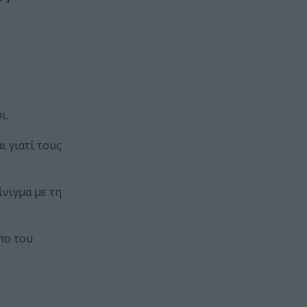
ι.
ι γιατί τους
ίνιγμα με τη
πο του