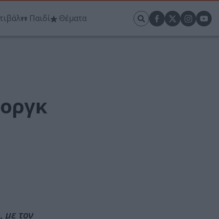
τιβάλ
Παιδί
Θέματα
Μοργκ
, με τον