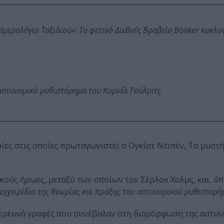
: Ημερολόγιο Ταξιδιού»: Το φετινό Διεθνές Βραβείο Booker κυκλ
αστυνομικό μυθιστόρημα του Κορνέλ Γούλριτς
ρίες στις οποίες πρωταγωνιστεί ο Ογκίστ Ντιπέν, Το μυστ
κούς ήρωες, μεταξύ των οποίων τον Σέρλοκ Χολμς, και, όπ
 εγχειρίδιο της θεωρίας και πράξης του αστυνομικού μυθιστορή
ξερευνά γραφές που συνέβαλαν στη διαμόρφωση της αστυ