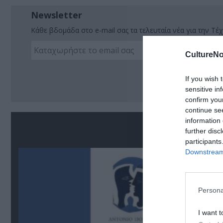
Newsletter
Κάθε βδομάδα στο e-mail σας τα τελευταία νέα για την Τέχ
CultureNo
Ακο
If you wish 
sensitive in
confirm you
continue se
information 
Σ
further disc
participants
Downstream 
Persona
I want t