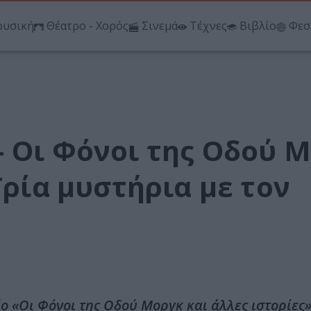
υσική
Θέατρο - Χορός
Σινεμά
Τέχνες
Βιβλίο
Φεσ
– Οι Φόνοι της Οδού 
Τρία μυστήρια με τον
ο «Οι Φόνοι της Οδού Μοργκ και άλλες ιστορίες»