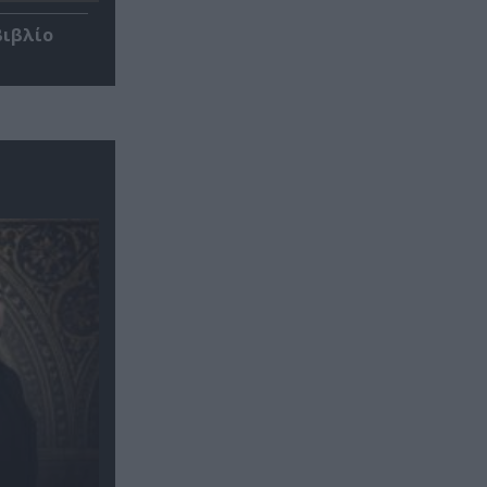
βιβλίο