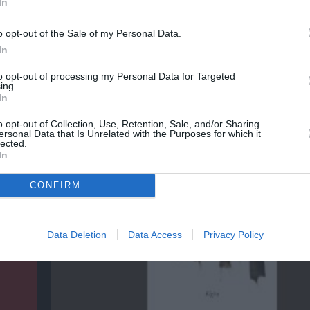
In
o opt-out of the Sale of my Personal Data.
In
to opt-out of processing my Personal Data for Targeted
ing.
ρικός
Φιλίπ Κολλέν – Ο μπάρμαν του Ritz: Ένα κο
In
ιστορικό βιβλίο
o opt-out of Collection, Use, Retention, Sale, and/or Sharing
ersonal Data that Is Unrelated with the Purposes for which it
lected.
In
CONFIRM
Data Deletion
Data Access
Privacy Policy