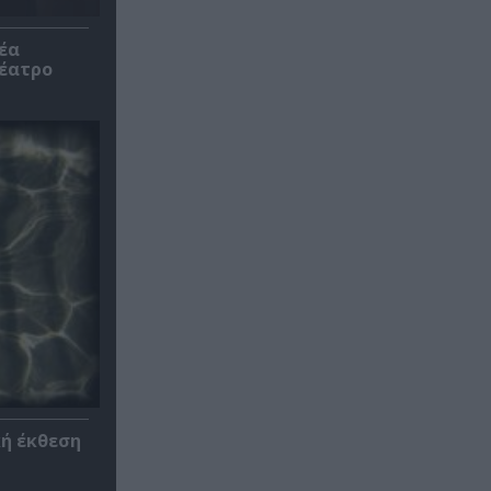
έα
θέατρο
κή έκθεση