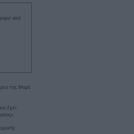
οφορεί από
ήριο της Μαρί
ως έχει
ματος».
νομικής