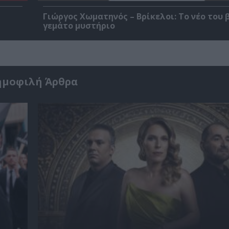
Γιώργος Χωματηνός – Βρίκελοι: Το νέο του 
γεμάτο μυστήριο
ημοφιλή Άρθρα