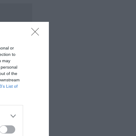
sonal or
ection to
ou may
 personal
out of the
 downstream
B’s List of