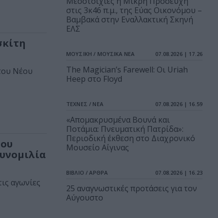
Μεσοτοιχίες ή Μικρή Προσευχή
στις 3κ46 π.μ., της Εύας Οικονόμου –
Βαμβακά στην Εναλλακτική Σκηνή
ΕΛΣ
σκίτη
ΜΟΥΣΙΚΗ / ΜΟΥΣΙΚΑ ΝΕΑ
07.08.2026 | 17.26
The Magician’s Farewell: Οι Uriah
του Νέου
Heep στο Floyd
ΤΕΧΝΕΣ / ΝΕΑ
07.08.2026 | 16.59
«Απομακρυσμένα Βουνά και
Ποτάμια: Πνευματική Πατρίδα»:
Περιοδική έκθεση στο Διαχρονικό
του
Μουσείο Αίγινας
συνομιλία
ΒΙΒΛΙΟ / ΑΡΘΡΑ
07.08.2026 | 16.23
τις αγωνίες
25 αναγνωστικές προτάσεις για τον
Αύγουστο