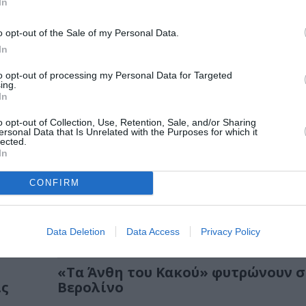
In
ΜΟΥΣΙΚΗ / ΜΟΥΣΙΚΑ ΝΕΑ
Η φουτουριστική σύγχρονη όπερα “
o opt-out of the Sale of my Personal Data.
of the House of Commons” στην
In
Εναλλακτική Σκηνή ΕΛΣ
to opt-out of processing my Personal Data for Targeted
ing.
Η σύγχρονη όπερα The Fall of the House of Co
In
φουτουριστικό και τολμηρό...
o opt-out of Collection, Use, Retention, Sale, and/or Sharing
ΘΕΜΑΤΑ / ΝΕΑ
ersonal Data that Is Unrelated with the Purposes for which it
lected.
Εθνική Λυρική Σκηνή: Ξεκίνησε η
In
προπώληση για τις παραγωγές Απρ
Ιουνίου 2025
CONFIRM
H προπώληση για τις παραγωγές της Εθνικής Λ
Σκηνής που θα πραγματοποιηθούν από τον...
Data Deletion
Data Access
Privacy Policy
ΤΕΧΝΕΣ / ΑΡΘΡΑ
«Τα Άνθη του Κακού» φυτρώνουν 
ις
Βερολίνο