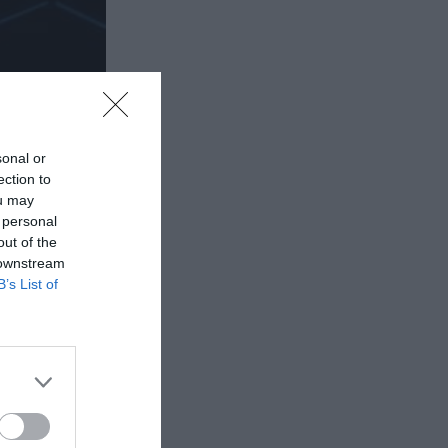
sonal or
ection to
ou may
 personal
out of the
 downstream
B’s List of