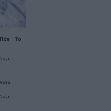
Πόε | Το
«Νύχτες
γκαρ
!
«Νύχτες