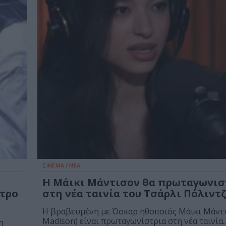
ΣΙΝΕΜΑ / ΝΕΑ
Η Μάικι Μάντισον θα πρωταγωνισ
ατρο
στη νέα ταινία του Τσάρλι Πόλιντ
Η βραβευμένη με Όσκαρ ηθοποιός Μάικι Μάντι
Madison) είναι πρωταγωνίστρια στη νέα ταινία..
η