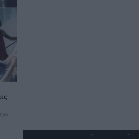
ις
ατρο