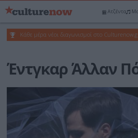
Ατζέντα
Μο
Κάθε μέρα νέοι διαγωνισμοί στο Culturenow.g
Έντγκαρ Άλλαν Π