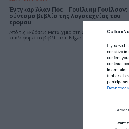
Έντγκαρ Άλαν Πόε – Γουίλιαμ Γουίλσον:
σύντομο βιβλίο της λογοτεχνίας του
τρόμου
CultureNo
Από τις Εκδόσεις Μεταίχμιο στη σειρά «Τα μικρά»
κυκλοφορεί το βιβλίο του Edgar Allan...
If you wish 
sensitive in
confirm you
continue se
information 
further disc
participants
Downstream 
Persona
I want t