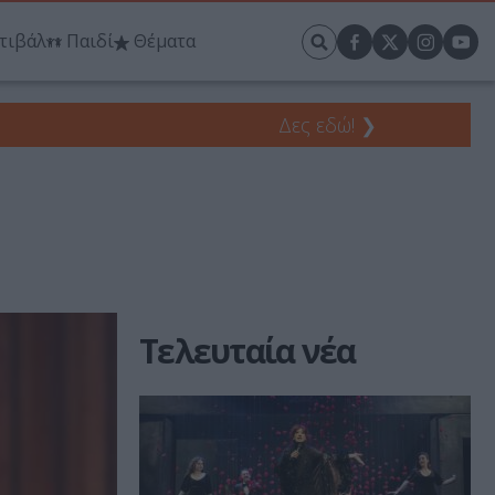
τιβάλ
Παιδί
Θέματα
Δες εδώ!
❯
Τελευταία νέα