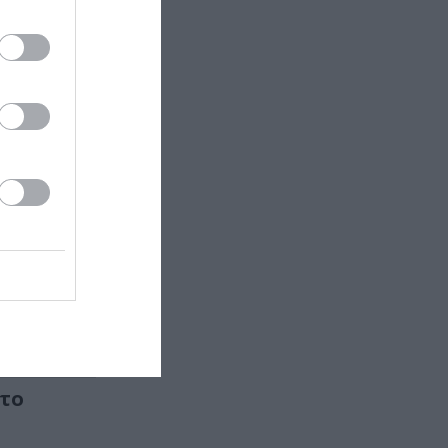
The Fall
mmons, ένα
ιλίου-
υρικής
στο