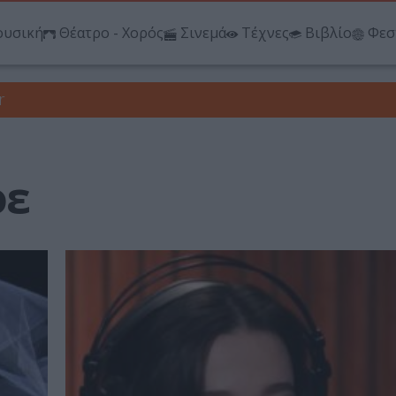
υσική
Θέατρο - Χορός
Σινεμά
Τέχνες
Βιβλίο
Φεσ
r
όε