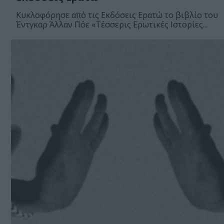
Κυκλοφόρησε από τις Εκδόσεις Ερατώ το βιβλίο του
Έντγκαρ Άλλαν Πόε «Τέσσερις Ερωτικές Ιστορίες...