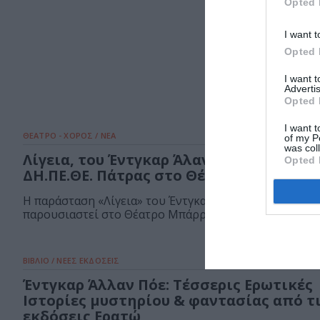
Opted 
I want t
Opted 
I want 
Advertis
Opted 
I want t
ΘΕΑΤΡΟ - ΧΟΡΟΣ / ΝΕΑ
of my P
was col
Λίγεια, του Έντγκαρ Άλαν Πόε από το
Opted 
ΔΗ.ΠΕ.ΘΕ. Πάτρας στο Θέατρο Μπάρρυ
Η παράσταση «Λίγεια» του Έντγκαρ Άλαν Πόε θα
παρουσιαστεί στο Θέατρο Μπάρρυ, από το...
ΒΙΒΛΙΟ / ΝΕΕΣ ΕΚΔΟΣΕΙΣ
Έντγκαρ Άλλαν Πόε: Τέσσερις Ερωτικές
Ιστορίες μυστηρίου & φαντασίας από τ
εκδόσεις Ερατώ