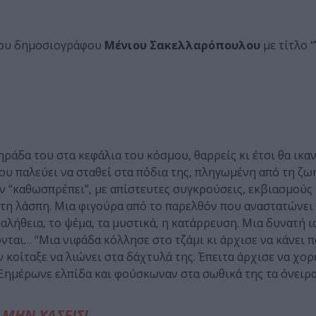
του δημοσιογράφου
Μένιου Σακελλαρόπουλου
με τίτλο “
ράδα του στα κεφάλια του κόσμου, θαρρείς κι έτσι θα ικα
ου παλεύει να σταθεί στα πόδια της, πληγωμένη από τη ζωή
 “καθωσπρέπει”, με απίστευτες συγκρούσεις, εκβιασμούς κ
τη λάσπη. Μια φιγούρα από το παρελθόν που αναστατώνει
 αλήθεια, το ψέμα, τα μυστικά, η κατάρρευση. Μια δυνατή ι
ται… “Μια νιφάδα κόλλησε στο τζάμι κι άρχισε να κάνει π
 κοίταξε να λιώνει στα δάχτυλά της. Έπειτα άρχισε να χορ
. Ξημέρωνε ελπίδα και φούσκωναν στα σωθικά της τα όνειρ
ΜΗΝ ΧΑΣΕΙΣ!