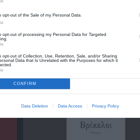
In
o opt-out of the Sale of my Personal Data.
In
to opt-out of processing my Personal Data for Targeted
ing.
In
o opt-out of Collection, Use, Retention, Sale, and/or Sharing
ersonal Data that Is Unrelated with the Purposes for which it
lected.
In
CONFIRM
ρικός
Φιλίπ Κολλέν – Ο μπάρμαν του Ritz: Ένα κο
ιστορικό βιβλίο
Data Deletion
Data Access
Privacy Policy