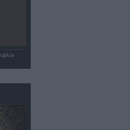
βιβλίο