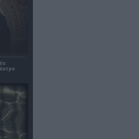
έα
θέατρο