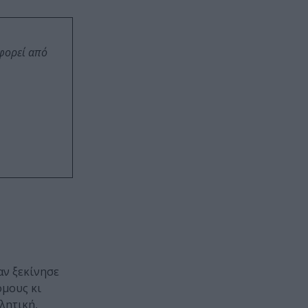
οφορεί από
αν ξεκίνησε
όμους κι
λητική,