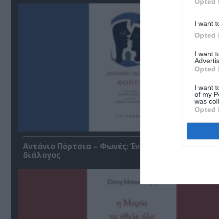
Opted 
I want t
Opted 
I want 
Advertis
Opted 
I want t
of my P
was col
Opted 
Αντόνιο Πόρτσια – Φωνές: Ένα βιβλίο ως εσωτε
διάλογος