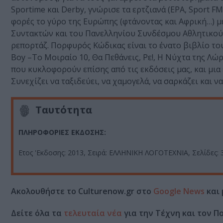
Sportime και Derby, γνώρισε τα ερτζιανά (ΕΡΑ, Sport FM
φορές το γύρο της Ευρώπης (φτάνοντας και Αφρική…) με
Συντακτών και του Πανελληνίου Συνδέσμου Αθλητικού 
ρεπορτάζ. Πορφυρός Κώδικας είναι το ένατο βιβλίο το
Boy –Το Μοιραίο 10, Θα Πεθάνεις, Ρε!, Η Νύχτα της Λώ
που κυκλοφορούν επίσης από τις εκδόσεις μας, και μια
Συνεχίζει να ταξιδεύει, να χαμογελά, να σαρκάζει και 
Ταυτότητα
ΠΛΗΡΟΦΟΡΙΕΣ ΕΚΔΟΣΗΣ:
Ετος 'Εκδοσης: 2013, Σειρά: ΕΛΛΗΝΙΚΗ ΛΟΓΟΤΕΧΝΙΑ, Σελίδες: 3
Ακολουθήστε το Culturenow.gr στο
Google News
και 
Δείτε όλα τα
τελευταία νέα
για την Τέχνη και τον Π