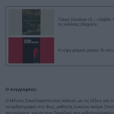
Γιανγκ Σιουάνγκ-τζι – «Ταϊβάν
τις εκδόσεις Βακχικόν
Η νύφη φόρεσε μαύρα: Το νέο 
Ο συγγραφέας:
Ο Μένιος Σακελλαρόπουλος παλεύει με τις λέξεις και τ
να αρθρογραφεί στο Φως, μαθητής λυκείου ακόμα. Σπού
αστυνόμους, για να τους ξαναβρεί στα μυθιστορήματά τ