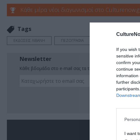
Κάθε μέρα νέοι διαγωνισμοί στο Culturenow.g
Tags
CultureNo
ΕΚΔΟΣΕΙΣ ΛΙΒΑΝΗ
ΠΕΖΟΓΡΑΦΙΑ
If you wish 
sensitive in
Newsletter
confirm you
Κάθε βδομάδα στο e-mail σας τα τελευταία νέα για την Τέχ
continue se
information 
further disc
participants
Ακο
Downstream 
Persona
Σ
I want t