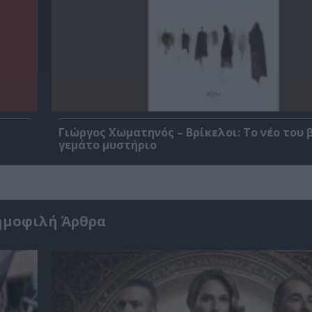
Γιώργος Χωματηνός – Βρίκελοι: Το νέο του 
γεμάτο μυστήριο
ημοφιλή Άρθρα