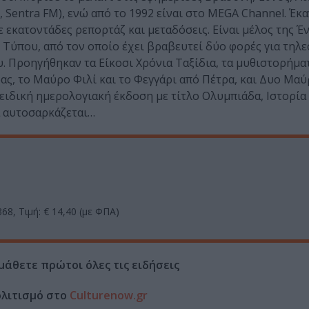
, Sentra FM), ενώ από το 1992 είναι στο MEGA Channel. Έκα
 εκατοντάδες ρεπορτάζ και μεταδόσεις. Είναι μέλος της 
Τύπου, από τον οποίο έχει βραβευτεί δύο φορές για τηλε
υ. Προηγήθηκαν τα Είκοσι Χρόνια Ταξίδια, τα μυθιστορήμ
ρας, το Μαύρο Φιλί και το Φεγγάρι από Πέτρα, και Δυο Μα
 ειδική ημερολογιακή έκδοση με τίτλο Ολυμπιάδα, Ιστορία 
να αυτοσαρκάζεται…
68, Τιμή: € 14,40 (με ΦΠΑ)
μάθετε πρώτοι όλες τις ειδήσεις
ολιτισμό στο
Culturenow.gr