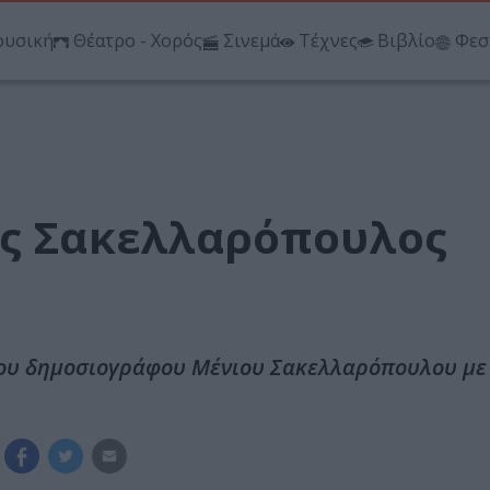
υσική
Θέατρο - Χορός
Σινεμά
Τέχνες
Βιβλίο
Φεσ
ος Σακελλαρόπουλος
του δημοσιογράφου Μένιου Σακελλαρόπουλου με 