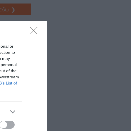
 εδώ!
❯
sonal or
ection to
ou may
 personal
out of the
 downstream
B’s List of