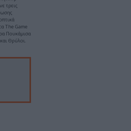
νε τρεις
Ένωσης
οπτικά
ατα The Game
ύρα Πουκάμισα
και Θρύλοι.