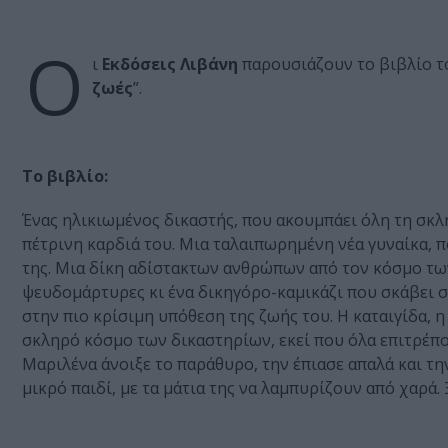
Ο
ι
Εκδόσεις Λιβάνη
παρουσιάζουν το βιβλίο 
ζωές
”.
Το βιβλίο:
Ένας ηλικιωμένος δικαστής, που ακουμπάει όλη τη σκλη
πέτρινη καρδιά του. Μια ταλαιπωρημένη νέα γυναίκα, π
της. Μια δίκη αδίστακτων ανθρώπων από τον κόσμο των
ψευδομάρτυρες κι ένα δικηγόρο-καμικάζι που σκάβει σ
στην πιο κρίσιμη υπόθεση της ζωής του. Η καταιγίδα, η
σκληρό κόσμο των δικαστηρίων, εκεί που όλα επιτρέπον
Μαριλένα άνοιξε το παράθυρο, την έπιασε απαλά και την
μικρό παιδί, με τα μάτια της να λαμπυρίζουν από χαρά