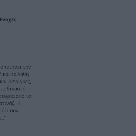
Ένοχες
νοποιήσει την
 και τα λάθη
αι ίντριγκες,
 το δικαστή
στορία από το
ατινάζ. Η
εύει σαν
α…”