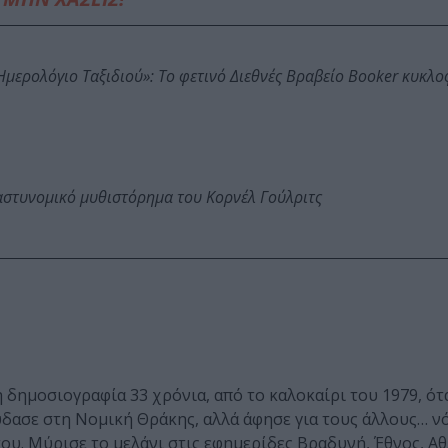
: Ημερολόγιο Ταξιδιού»: Το φετινό Διεθνές Βραβείο Booker κυκλ
αστυνομικό μυθιστόρημα του Κορνέλ Γούλριτς
η δημοσιογραφία 33 χρόνια, από το καλοκαίρι του 1979, ότ
δασε στη Νομική Θράκης, αλλά άφησε για τους άλλους… ν
ου. Μύρισε το μελάνι στις εφημερίδες Βραδυνή, Έθνος, Αθ