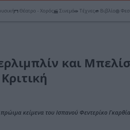
υσική
Θέατρο - Χορός
Σινεμά
Τέχνες
Βιβλίο
Φεσ
ερλιμπλίν και Μπελί
 Κριτική
 πρώιμα κείμενα του Ισπανού Φεντερίκο Γκαρθί