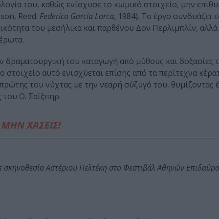
ολογία του, καθώς ενίσχυσε το κωμικό στοιχείο, μην επι
rson, Reed.
Federico Garcia Lorca
, 1984). Το έργο συνδυάζει 
ικότητα του μεσήλικα και παρθένου Δον Περλιμπλίν, αλλά
 έρωτα.
ην δραματουργική του καταγωγή από μύθους και δοξασίες 
ο στοιχείο αυτό ενισχύεται επίσης από τα περίτεχνα κέρα
πρώτης του νύχτας με την νεαρή σύζυγό του, θυμίζοντας 
ς
του Ο. Σαίξπηρ.
ΜΗΝ ΧΑΣΕΙΣ!
ε σκηνοθεσία Αστέριου Πελτέκη στο Φεστιβάλ Αθηνών Επιδαύρ