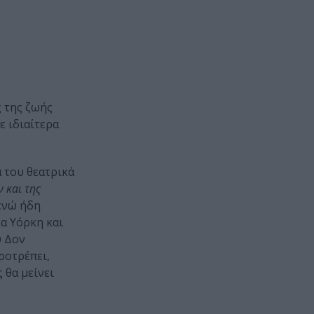
ς της ζωής
ε ιδιαίτερα
 του θεατρικά
 και της
 ενώ ήδη
έα Υόρκη και
υ Δον
ροτρέπει,
 θα μείνει