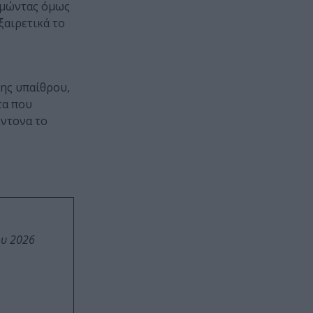
θυμώντας όμως
εξαιρετικά το
της υπαίθρου,
τα που
έντονα το
ου 2026