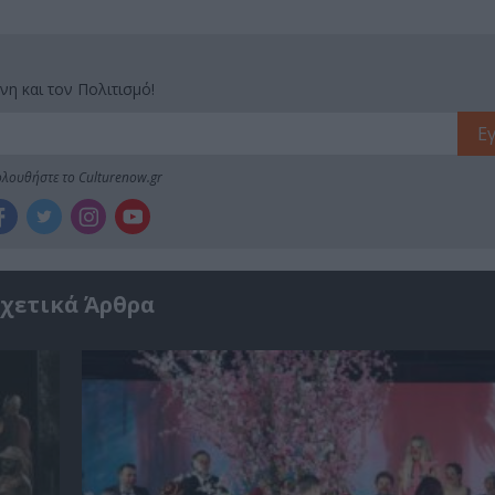
νη και τον Πολιτισμό!
λουθήστε το Culturenow.gr
χετικά Άρθρα