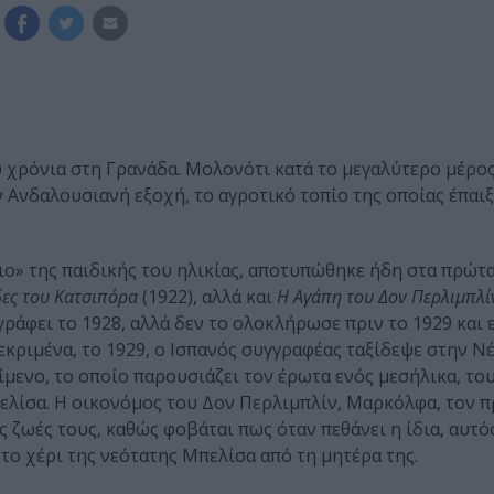
υ χρόνια στη Γρανάδα. Μολονότι κατά το μεγαλύτερο μέρο
Ανδαλουσιανή εξοχή, το αγροτικό τοπίο της οποίας έπαιξ
ο» της παιδικής του ηλικίας, αποτυπώθηκε ήδη στα πρώτα
ες του Κατσιπόρα
(1922), αλλά και
Η Αγάπη του Δον Περλιμπλίν
 γράφει το 1928, αλλά δεν το ολοκλήρωσε πριν το 1929 και
κριμένα, το 1929, ο Ισπανός συγγραφέας ταξίδεψε στην Ν
είμενο, το οποίο παρουσιάζει τον έρωτα ενός μεσήλικα, το
πελίσα. Η οικονόμος του Δον Περλιμπλίν, Μαρκόλφα, τον π
ς ζωές τους, καθώς φοβάται πως όταν πεθάνει η ίδια, αυτός
 το χέρι της νεότατης Μπελίσα από τη μητέρα της.