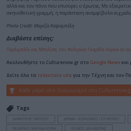
αλλά και τον πόνο που επισύρει ο έρωτας. Με εξαιρετ
σκηνοθετική γραμμή, η παράσταση αναμφίβολα αιχμαλω
Photo Credit: Μαρίζα Καψαμπέλη
Διαβάστε επίσης:
Περλιμπλίν και Μπελίσα, του Φεδερίκο Γκαρθία Λόρκα σε 
Ακολουθήστε το Culturenow.gr στο
Google News
και 
Δείτε όλα τα
τελευταία νέα
για την Τέχνη και τον Π
Κάθε μέρα νέοι διαγωνισμοί στο Culturenow.g
Tags
ΔΗΜΗΤΡΗΣ ΤΑΡΛΟΟΥ
ΔΡΑΜΑ - ΚΟΙΝΩΝΙΚΟ - ΣΥΓΧΡΟΝΟ
ΦΕΔΕΡΙΚΟ ΓΚΑΡΘΙΑ ΛΟΡΚΑ
ΦΟΙΒΟΣ ΔΕΛΗΒΟΡΙΑΣ