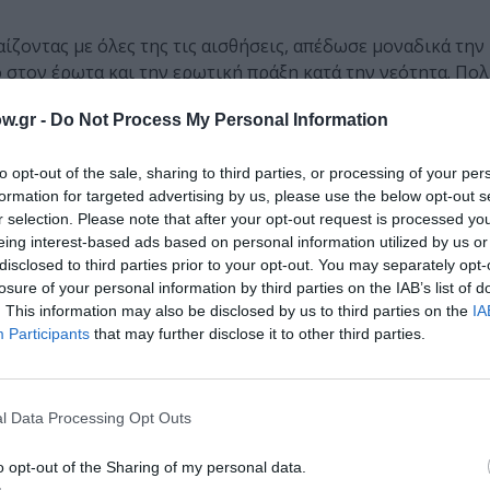
ίζοντας με όλες της τις αισθήσεις, απέδωσε μοναδικά την
στον έρωτα και την ερωτική πράξη κατά την νεότητα. Πολ
ποδίδοντας τον ανέραστο μεσήλικα, ο οποίος χάνεται στο κ
w.gr -
Do Not Process My Personal Information
τον, επίπονο και βασανιστικό, αλλά και απόλυτο έρωτα. Η 
έδειξε τη διαφορετική αντίληψή τους, αλλά και αντιμετώπι
to opt-out of the sale, sharing to third parties, or processing of your per
ακά τις συνθήκες που θα οδηγήσουν σε μια ολοκληρωτική 
formation for targeted advertising by us, please use the below opt-out s
r selection. Please note that after your opt-out request is processed y
eing interest-based ads based on personal information utilized by us or
οποία μέσα από ένα απολύτως φορμαλιστικό παίξιμο πέτυχ
disclosed to third parties prior to your opt-out. You may separately opt-
ς απλής γυναίκας του αγρού. Θυμίζοντας την Μάνα-Φύση, αλ
losure of your personal information by third parties on the IAB’s list of
ς ανάμεσα στο γκροτέσκο και το φαρσικό. Καλή και η Μαρ
. This information may also be disclosed by us to third parties on the
IA
ευθούν τα Δαιμόνια (
Έλενα Μελά, Περικλής Σιούντας
), τ
Participants
that may further disclose it to other third parties.
, το φαντασιακό στοιχείο στην παράσταση.
l Data Processing Opt Outs
υ Γκάτσου
, η οποία ευτύχησε στα χέρια του σκηνοθέτη, κ
o opt-out of the Sharing of my personal data.
. Εξαιρετικά, απολύτως λειτουργικά και με ιδιαίτερη σημε