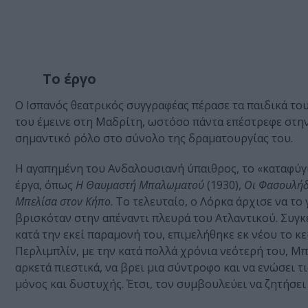
Το έργο
Ο Ισπανός θεατρικός συγγραφέας πέρασε τα παιδικά το
του έμεινε στη Μαδρίτη, ωστόσο πάντα επέστρεφε στην 
σημαντικό ρόλο στο σύνολο της δραματουργίας του.
Η αγαπημένη του Ανδαλουσιανή ύπαιθρος, το «καταφύγι
έργα, όπως
Η Θαυμαστή Μπαλωματού
(1930),
Οι Φασουλήδ
Μπελίσα στον Κήπο
. Το τελευταίο, ο Λόρκα άρχισε να το
βρισκόταν στην απέναντι πλευρά του Ατλαντικού. Συγκε
κατά την εκεί παραμονή του, επιμελήθηκε εκ νέου το κ
Περλιμπλίν, με την κατά πολλά χρόνια νεότερή του, Μ
αρκετά πιεστικά, να βρει μια σύντροφο και να ενώσει τι
μόνος και δυστυχής. Έτσι, τον συμβουλεύει να ζητήσει