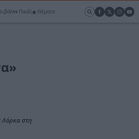
τιβάλ
Παιδί
Θέματα
σα»
α Λόρκα στη