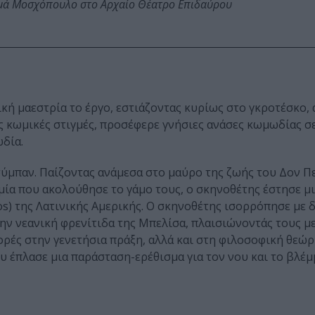
ωμά Μοσχόπουλο στο Αρχαίο Θέατρο Επιδαύρου
ή μαεστρία το έργο, εστιάζοντας κυρίως στο γκροτέσκο, 
ς κωμικές στιγμές, προσέφερε γνήσιες ανάσες κωμωδίας σ
ωδία.
σύμπαν. Παίζοντας ανάμεσα στο μαύρο της ζωής του Δον Π
μία που ακολούθησε το γάμο τους, ο σκηνοθέτης έστησε μ
os) της Λατινικής Αμερικής. Ο σκηνοθέτης ισορρόπησε με 
την νεανική φρενίτιδα της Μπελίσα, πλαισιώνοντάς τους 
ορές στην γενετήσια πράξη, αλλά και στη φιλοσοφική θεώ
ου έπλασε μια παράσταση-ερέθισμα για τον νου και το βλέμ