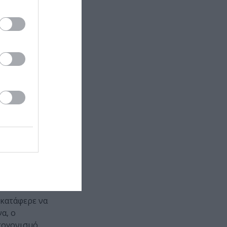
κτά σταδιακά
απέμποντας
είσου. Αλλά
μνα
στη Μάνα-
φορές στους
ς παράστασης
, ενώ η
ράστασης και
. Τέλος, με
ό από
μένο κήπο.
 κατάφερε να
α, ο
τογονισμό,