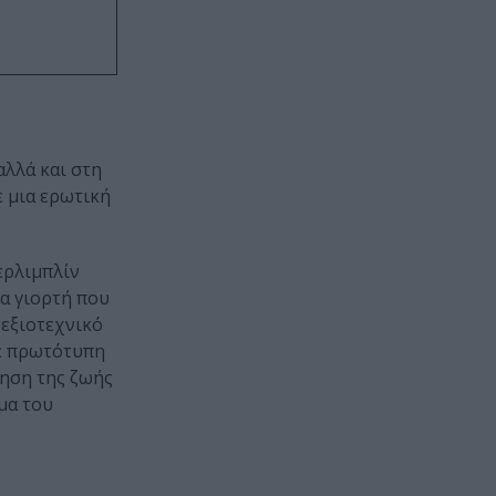
αλλά και στη
ε μια ερωτική
ερλιμπλίν
ια γιορτή που
δεξιοτεχνικό
με πρωτότυπη
ρηση της ζωής
μα του