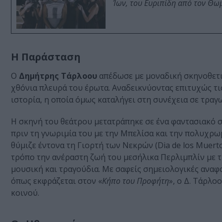
Ίων, του Ευριπίδη από τον Θ
Η Παράσταση
Ο
Δημήτρης Τάρλοου
απέδωσε με μοναδική σκηνοθετικ
χθόνια πλευρά του έρωτα. Αναδεικνύοντας επιτυχώς τι
ιστορία, η οποία όμως καταλήγει στη συνέχεια σε τραγ
Η σκηνή του θεάτρου μετατράπηκε σε ένα φαντασιακό 
πριν τη γνωριμία του με την Μπελίσα και την πολυχρω
θύμιζε έντονα τη Γιορτή των Νεκρών (Dia de los Muert
τρόπο την ανέραστη ζωή του μεσήλικα Περλιμπλίν με 
μουσική και τραγούδια. Με σαφείς σημειολογικές αναφ
όπως εκφράζεται στον «
Κήπο του Προφήτη
», ο Δ. Τάρλο
κοινού.