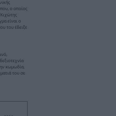
νικής
που, ο οποίος
ν Κιχώτης
γμα είναι ο
ου του έδειξε
ινό,
δεξιοτεχνία
την κωμωδία,
ματιά του σε