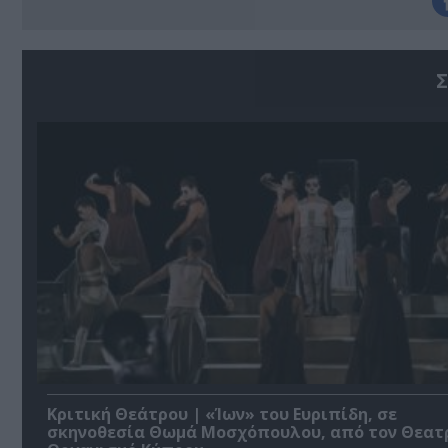
Σ
Κριτική Θεάτρου | «Ίων» του Ευριπίδη, σε
σκηνοθεσία Θωμά Μοσχόπουλου, από τον Θεατ