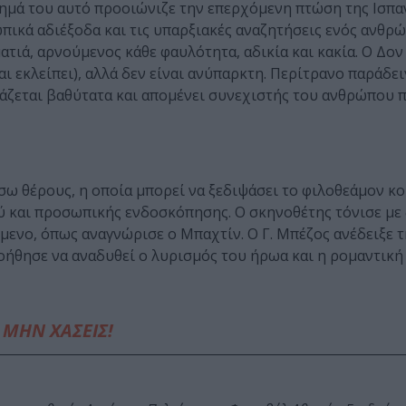
ρημά του αυτό προοιώνιζε την επερχόμενη πτώση της Ισπα
ικά αδιέξοδα και τις υπαρξιακές αναζητήσεις ενός ανθρώ
ατιά, αρνούμενος κάθε φαυλότητα, αδικία και κακία. Ο Δο
αι εκλείπει), αλλά δεν είναι ανύπαρκτη. Περίτρανο παράδει
εάζεται βαθύτατα και απομένει συνεχιστής του ανθρώπου π
ω θέρους, η οποία μπορεί να ξεδιψάσει το φιλοθεάμον κο
ύ και προσωπικής ενδοσκόπησης. Ο σκηνοθέτης τόνισε με 
ίμενο, όπως αναγνώρισε ο Μπαχτίν. Ο Γ. Μπέζος ανέδειξε 
οήθησε να αναδυθεί ο λυρισμός του ήρωα και η ρομαντική 
ΜΗΝ ΧΑΣΕΙΣ!