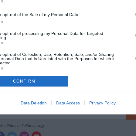
In
ολιτισμό στο
Culturenow.gr
o opt-out of the Sale of my Personal Data.
In
r
Δες
to opt-out of processing my Personal Data for Targeted
ing.
In
ΖΟΣ
ΔΡΑΜΑΤΟΠΟΙΗΜΕΝΗ ΛΟΓΟΤΕΧΝΙΑ
ΘΑΝΑΣΗΣ ΤΣΑΛΤΑΜΠΑ
o opt-out of Collection, Use, Retention, Sale, and/or Sharing
ersonal Data that Is Unrelated with the Purposes for which it
lected.
 ΠΑΡΑΣΤΑΣΕΙΣ ΚΑΛΟΚΑΙΡΙ 2024
ΚΩΜΩΔΙΑ
ΝΑΝΤΙΑ ΚΟΝΤΟΓΕΩΡ
In
CONFIRM
νη και τον Πολιτισμό!
Data Deletion
Data Access
Privacy Policy
λουθήστε το Culturenow.gr