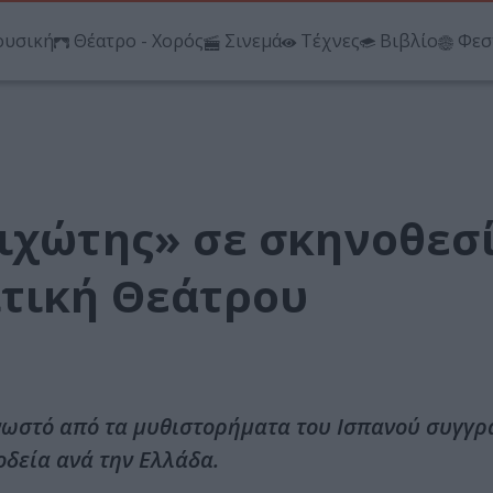
υσική
Θέατρο - Χορός
Σινεμά
Τέχνες
Βιβλίο
Φεσ
Κιχώτης» σε σκηνοθεσ
ιτική Θεάτρου
γνωστό από τα μυθιστορήματα του Ισπανού συγγ
οδεία ανά την Ελλάδα.