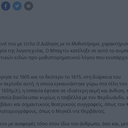
ενό του με τίτλο
Ο Διάλογος με το Μυθιστόρημα
, χαρακτήρισ
α της λογοτεχνίας. Ο Μπαχτίν κατέληξε σε αυτό το συμπ
ρετικών ειδών προ-μυθιστορηματικού λόγου που ενυπάρχο
ησε το 1605 και το δεύτερο το 1615, στη διάρκεια του
 περίοδο αυτή, η οποία εγκαινιάστηκε γύρω στα τέλη του 
1659μ.Χ.), η Ισπανία έφτασε σε ιδιαίτερη ακμή και άνθιση,
 οποία βασίλευσαν κυρίως η Ισαβέλλα με τον Φερδινάνδο, 
βάνει και σημαντικούς θεατρικούς συγγραφείς, όπως τον 
υθιστοριογράφους, όπως ο Μιγκέλ ντε Θερβάντες.
ενο με αναφορές τόσο στον ίδιο τον άνθρωπο, όσο και, με