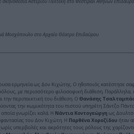
ε σκηνοθεσία Αστέριου Πελτέκη στο Φεστιβάλ Αθηνών Επιδαύρ
ωμά Μοσχόπουλο στο Αρχαίο Θέατρο Επιδαύρου
υσα ερμηνεία ως Δον Κιχώτης. Ο ηθοποιός κατέστησε σαφ
 ρόλους, με περισσότερο φιλοσοφική διάθεση. Παράλληλα,
ι την περιπαικτική του διάθεση. Ο
Θανάσης Τσαλταμπά
νύοντας την κωμικότητα του πιστού υπηρέτη Σάντζο Πάντσ
οποία γνωρίζει καλά. Η
Νάντια Κοντογεώργη
ως Δουλτσι
οφαντασίας του Δον Κιχώτη. Η
Παρθένα Χοροζίδου
ήταν α
χωρίς υπερβολές και ακρότητες τους ρόλους της χαρίζον