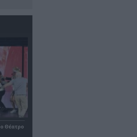
το Θέατρο