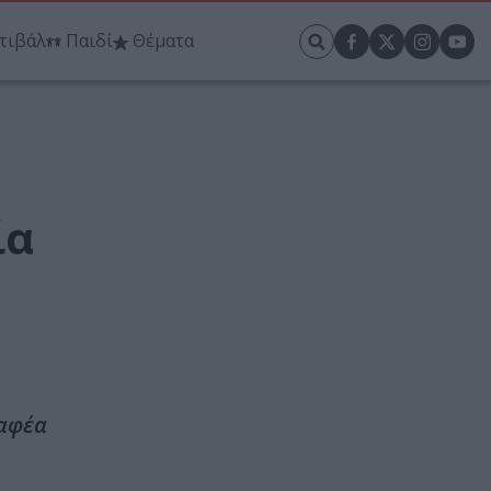
τιβάλ
Παιδί
Θέματα
ία
ραφέα