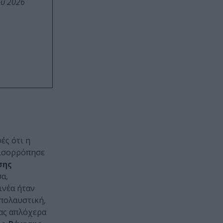
ου 2026
ές ότι η
 ισορρόπησε
σης
α,
νέα ήταν
πολαυστική,
τας απλόχερα