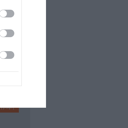
 εδώ!
❯
ΣΗΣ
ΓΗ