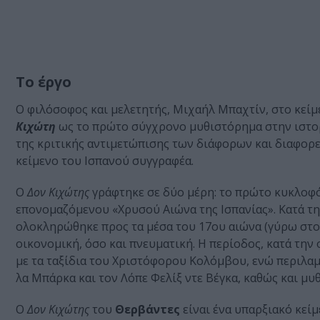
Το έργο
Ο φιλόσοφος και μελετητής, Μιχαήλ Μπαχτίν, στο κείμ
Κιχώτη
ως το πρώτο σύγχρονο μυθιστόρημα στην ιστορί
της κριτικής αντιμετώπισης των διάφορων και διαφο
κείμενο του Ισπανού συγγραφέα.
Ο
Δον Κιχώτης
γράφτηκε σε δύο μέρη: το πρώτο κυκλοφόρ
επονομαζόμενου «Χρυσού Αιώνα της Ισπανίας». Κατά την
ολοκληρώθηκε προς τα μέσα του 17
ου
αιώνα (γύρω στο 
οικονομική, όσο και πνευματική. Η περίοδος, κατά την
με τα ταξίδια του Χριστόφορου Κολόμβου, ενώ περιλαμ
λα Μπάρκα και τον Λόπε Φελίξ ντε Βέγκα, καθώς και μ
Ο
Δον Κιχώτης
του
Θερβάντες
είναι ένα υπαρξιακό κείμ