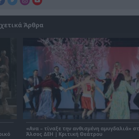
χετικά Άρθρα
«Ανα – τίναξε την ανθισμένη αμυγδαλιά» σ
ρικό
Άλσος ΔΕΗ | Κριτική Θεάτρου