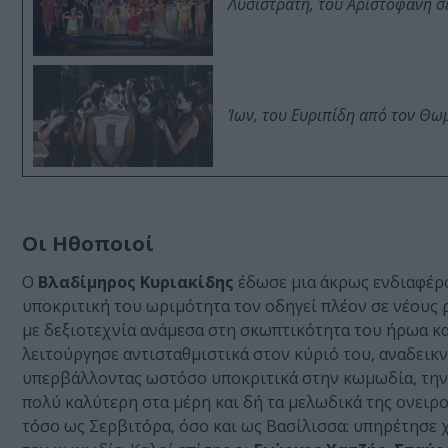
Λυσιστράτη, του Αριστοφάνη σ
Ίων, του Ευριπίδη από τον Θ
Οι Ηθοποιοί
Ο
Βλαδίμηρος Κυριακίδης
έδωσε μια άκρως ενδιαφέρο
υποκριτική του ωριμότητα τον οδηγεί πλέον σε νέους
με δεξιοτεχνία ανάμεσα στη σκωπτικότητα του ήρωα κα
λειτούργησε αντισταθμιστικά στον κύριό του, αναδεικ
υπερβάλλοντας ωστόσο υποκριτικά στην κωμωδία, την 
πολύ καλύτερη στα μέρη και δή τα μελωδικά της ονειρ
τόσο ως Σερβιτόρα, όσο και ως Βασίλισσα: υπηρέτησε 