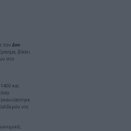
ε τον
Δον
έρασμα, βάσει
υν στο
1400 και
 τόσο
εγκαινιάστηκε
Καλδερόν ντε
τωνυμικά,