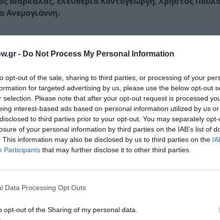
ος Μαρκαλάς
,
Ελευθερία Κοντογεώργη
,
Χρήστος Πούλο
α Ανεμογιάννη.
 ο
Άκης Δήμου
, έδωσε συνοπτικά, αλλά με ισορροπία, τα 
w.gr -
Do Not Process My Personal Information
αιρετικά ήταν τα κοστούμια της παράστασης (
Ντένη Βαχλι
οχής και του μυθιστορήματος. Καλά ήταν επίσης τα σκηνικ
to opt-out of the sale, sharing to third parties, or processing of your per
α σημειολογικά φορτισμένοι φωτισμοί (
Νίκος Βλασόπουλ
formation for targeted advertising by us, please use the below opt-out s
r selection. Please note that after your opt-out request is processed y
eing interest-based ads based on personal information utilized by us or
disclosed to third parties prior to your opt-out. You may separately opt-
 ενδιαφέρουσες και απολαυστικές ερμηνείες, ενώ παράλλη
losure of your personal information by third parties on the IAB’s list of
είχνοντάς του… μια άλλη όψη του φεγγαριού που όλοι κοιτ
. This information may also be disclosed by us to third parties on the
IA
Participants
that may further disclose it to other third parties.
l Data Processing Opt Outs
νη Μπέζου σε καλοκαιρινή περιοδεία
o opt-out of the Sharing of my personal data.
μάθετε πρώτοι όλες τις ειδήσεις