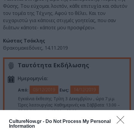
Φύσης. Του εύχομαι λοιπόν, κάθε επιτυχία και σ΄αυτόν
τον τομέα της Τέχνης. Αφού το θέλει. Και τον
ευχαριστώ για κάποιες στιγμές γοητείας, που σαν
διάτων κάποτε- κάποτε μου προσφέρει».
Κώστας Τσόκλης
Θρακομακεδόνες, 14.11.2019
Ταυτότητα Εκδήλωσης
Ημερομηνία:
03/12/2019
14/12/2019
Από:
Εως:
Εγκαίνια έκθεσης: Τρίτη 3 Δεκεμβρίου , ώρα 7 μ.μ.
Ώρες λειτουργίας: Καθημερινές και Σάββατα: 13.00 –
22.00 | Κυριακή: 19.00 – 22.00
CultureNow.gr -
Do Not Process My Personal
Τοποθεσία:
Information
Black Duck, Cafe-Bar-Restaurant-Gallery, Χρήστου