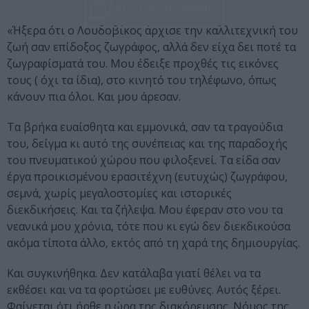
ΔΕΣ 3 ΦΩΤΟΓΡΑΦΙΕΣ
«Ήξερα ότι ο Λουδοβίκος άρχισε την καλλιτεχνική του
ζωή σαν επίδοξος ζωγράφος, αλλά δεν είχα δει ποτέ τα
ζωγραφίσματά του. Μου έδειξε προχθές τις εικόνες
τους ( όχι τα ίδια), στο κινητό του τηλέφωνο, όπως
κάνουν πια όλοι. Και μου άρεσαν.
Τα βρήκα ευαίσθητα και εμμονικά, σαν τα τραγούδια
του, δείγμα κι αυτό της συνέπειας και της παραδοχής
του πνευματικού χώρου που φιλοξενεί. Τα είδα σαν
έργα προικισμένου ερασιτέχνη (ευτυχώς) ζωγράφου,
σεμνά, χωρίς μεγαλοστομίες και ιστορικές
διεκδικήσεις. Και τα ζήλεψα. Μου έφεραν στο νου τα
νεανικά μου χρόνια, τότε που κι εγώ δεν διεκδικούσα
ακόμα τίποτα άλλο, εκτός από τη χαρά της δημιουργίας.
Και συγκινήθηκα. Δεν κατάλαβα γιατί θέλει να τα
εκθέσει και να τα φορτώσει με ευθύνες. Αυτός ξέρει.
Φαίνεται ότι ήρθε η ώρα της διακόρευσης. Νόμος της