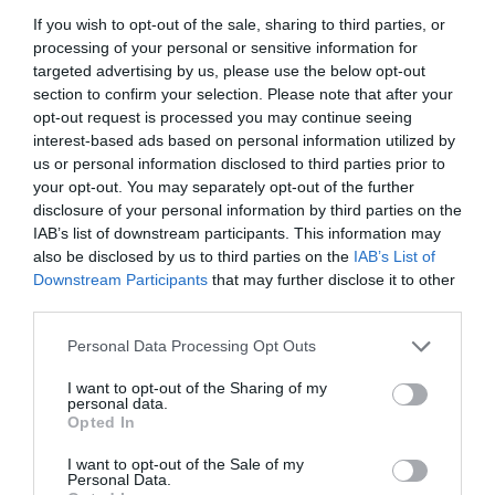
Λαδά 9α, Αθήνα
If you wish to opt-out of the sale, sharing to third parties, or
processing of your personal or sensitive information for
Black Duck
targeted advertising by us, please use the below opt-out
section to confirm your selection. Please note that after your
opt-out request is processed you may continue seeing
Eισιτήρια:
interest-based ads based on personal information utilized by
Είσοδος Ελεύθερη
us or personal information disclosed to third parties prior to
your opt-out. You may separately opt-out of the further
Πληροφορίες / Κρατήσεις:
disclosure of your personal information by third parties on the
IAB’s list of downstream participants. This information may
Τηλ.: 210 3234760 |
www.blackduck.gr
also be disclosed by us to third parties on the
IAB’s List of
Downstream Participants
that may further disclose it to other
third parties.
Ακολουθήστε το Culturenow.gr στο
Google News
και
μάθετε πρώτοι όλες τις ειδήσεις
Personal Data Processing Opt Outs
Δείτε όλα τα
τελευταία νέα
για την Τέχνη και τον
I want to opt-out of the Sharing of my
personal data.
Πολιτισμό στο
Culturenow.gr
Opted In
Νέοι Διαγωνισμοί
❯
I want to opt-out of the Sale of my
Personal Data.