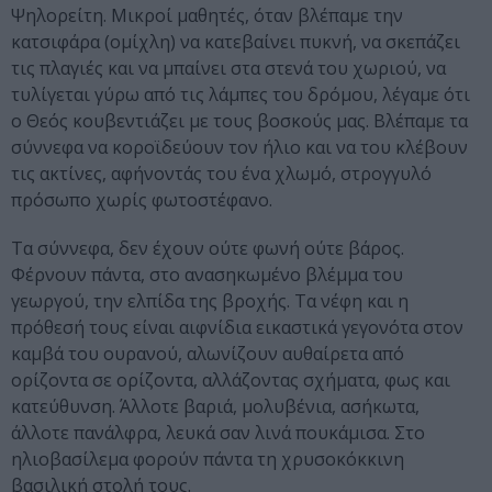
Ψηλορείτη. Μικροί μαθητές, όταν βλέπαμε την
κατσιφάρα (ομίχλη) να κατεβαίνει πυκνή, να σκεπάζει
τις πλαγιές και να μπαίνει στα στενά του χωριού, να
τυλίγεται γύρω από τις λάμπες του δρόμου, λέγαμε ότι
ο Θεός κουβεντιάζει με τους βοσκούς μας. Βλέπαμε τα
σύννεφα να κοροϊδεύουν τον ήλιο και να του κλέβουν
τις ακτίνες, αφήνοντάς του ένα χλωμό, στρογγυλό
πρόσωπο χωρίς φωτοστέφανο.
Τα σύννεφα, δεν έχουν ούτε φωνή ούτε βάρος.
Φέρνουν πάντα, στο ανασηκωμένο βλέμμα του
γεωργού, την ελπίδα της βροχής. Τα νέφη και η
πρόθεσή τους είναι αιφνίδια εικαστικά γεγονότα στον
καμβά του ουρανού, αλωνίζουν αυθαίρετα από
ορίζοντα σε ορίζοντα, αλλάζοντας σχήματα, φως και
κατεύθυνση. Άλλοτε βαριά, μολυβένια, ασήκωτα,
άλλοτε πανάλφρα, λευκά σαν λινά πουκάμισα. Στο
ηλιοβασίλεμα φορούν πάντα τη χρυσοκόκκινη
βασιλική στολή τους.