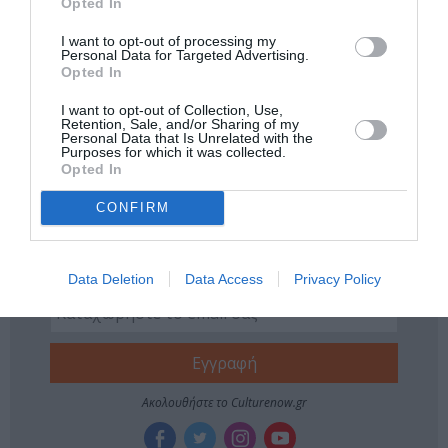
Opted In
Tags
I want to opt-out of processing my
Personal Data for Targeted Advertising.
BLACK DUCK
ΓΚΑΛΕΡΙ ΤΕΧΝΗΣ - ΑΙΘΟΥΣΕΣ ΤΕΧΝΗΣ
Opted In
ΔΩΡΕΑΝ ΕΚΔΗΛΩΣΕΙΣ
ΕΙΚΑΣΤΙΚΕΣ ΕΚΘΕΣΕΙΣ
I want to opt-out of Collection, Use,
Retention, Sale, and/or Sharing of my
ΕΚΘΕΣΗ ΖΩΓΡΑΦΙΚΗΣ
ΖΩΓΡΑΦΙΚΗ
ΖΩΓΡΑΦΟΣ
Personal Data that Is Unrelated with the
Purposes for which it was collected.
ΛΟΥΔΟΒΙΚΟΣ ΤΩΝ ΑΝΩΓΕΙΩΝ
Opted In
CONFIRM
Newsletter
Κάθε βδομάδα στο e-mail σας τα τελευταία νέα για
την Τέχνη και τον Πολιτισμό!
Data Deletion
Data Access
Privacy Policy
Ακολουθήστε το Culturenow.gr