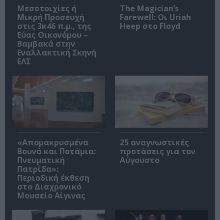
Μεσοτοιχίες ή
The Magician’s
Μικρή Προσευχή
Farewell: Οι Uriah
στις 3κ46 π.μ., της
Heep στο Floyd
Εύας Οικονόμου –
Βαμβακά στην
Εναλλακτική Σκηνή
ΕΛΣ
«Απομακρυσμένα
25 αναγνωστικές
Βουνά και Ποτάμια:
προτάσεις για τον
Πνευματική
Αύγουστο
Πατρίδα»:
Περιοδική έκθεση
στο Διαχρονικό
Μουσείο Αίγινας