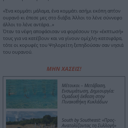
«Ένα κομμάτι μάλαμα, ένα κομμάτι ασήμι εκόπη απ΄τον
ουρανό κι έπεσε μες στο διάβα. Άλλοι το λένε σύννεφο
άλλοι το λένε αντάρα…»
Όταν τα νέφη αποφάσισαν να φορέσουν την «έκπτωσή»
τους για να κατέβουν και να γίνουν ομίχλη-κατσιφάρα,
τότε οι κορυφές του Ψηλορείτη ξεπηδούσαν σαν νησιά
του ουρανού.
ΜΗΝ ΧΑΣΕΙΣ!
Μέτοικοι – Μετάβαση,
Ενσωμάτωση, Δημιουργία:
Ομαδική έκθεση στην
Πινακοθήκη Κυκλάδων
South by Southeast: «Προς-
Ανατολίζοντας τη Συλλογή»