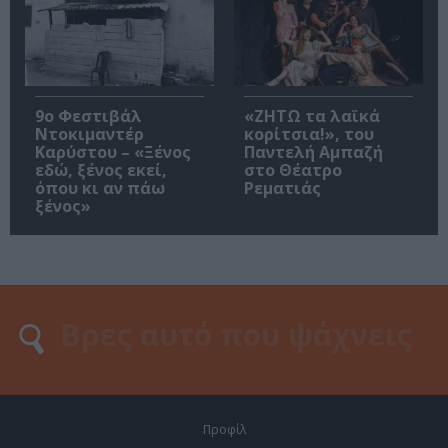
9ο Φεστιβάλ
«ΖΗΤΩ τα λαϊκά
Ντοκιμαντέρ
κορίτσια!», του
Καρύστου – «Ξένος
Παντελή Αμπαζή
εδώ, ξένος εκεί,
στο Θέατρο
όπου κι αν πάω
Ρεματιάς
ξένος»
Προφίλ