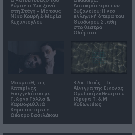
O «Οιδίποδας» του
Θεοδώρα,
Ρόμπερτ Άικ ξανά
Αυτοκράτειρα του
στη Στέγη – Με τους
Βυζαντίου: Η νέα
Νίκο Κουρή & Μαρία
ελληνική όπερα του
Κεχαγιόγλου
Θεόδωρου Στάθη
στο θέατρο
Ολύμπια
Μακμπέθ, της
32οι Πλοές – Το
Κατερίνας
Αίνιγμα της Εικόνας:
Ευαγγελάτου με
Ομαδική έκθεση στο
Γιώργο Γάλλο &
Ίδρυμα Π. & Μ.
Καρυοφυλλιά
Κυδωνιέως
Καραμπέτη στο
Θέατρο Βασιλάκου